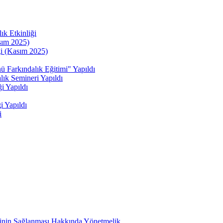
ık Etkinliği
sım 2025)
ği (Kasım 2025)
kındalık Eğitimi" Yapıldı
ık Semineri Yapıldı
i Yapıldı
i Yapıldı
i
etinin Sağlanması Hakkında Yönetmelik