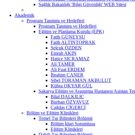
Sağlık Bakanlığı 'Bilgi Güvenliği' WEB Sitesi
Akademik
Program Tanıtımı ve Hedefleri
Program Tanıtımı ve Hedefleri
Eğitim ve Planlama Kurulu (EPK)
Fatih GÜNEYSU
Fatih ALTINTOPRAK
Selçuk ÖZDEN
Emrah AKIN
Hatice SIÇRAMAZ
Ali TAMER
Ali Fuat ERDEM
İbrahim CANER
Sibel TORAMAN AKBULUT
Kübra OKYAR GÜL
Sakarya Eğitim ve Araştırma Hastanesi Asistan Tem
Bilal DALKILIÇ
Burhan ÖZYAVUZ
Çağdaş CİGERCİ
Bölüm ve Eğitim Klinikleri
Temel Tıp Bilimleri Bölümü
Bölüm İdari Sorumlusu
Eğitim Klinikleri
Dahili Tıp Bilimleri Bölümü