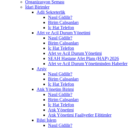
Organizasyon Şeması
İdari Birimler
Adli Sekreterlik
Nasıl Gidilir?
Birim Çalışanları
İç Hat Telefon
Afet ve Acil Durum Yönetimi
Nasıl Gidilir?
Birim Çalışanları
İç Hat Telefon
Afet ve Acil Durum Yönetimi
SEAH Hastane Afet Planı (HAP) 2026
Afet ve Acil Durum Yönetiminden Haberler
Arşiv
Nasıl Gidilir?
Birim Çalışanları
İç Hat Telefon
Atık Yönetim Birimi
Nasıl Gidilir?
Birim Çalışanları
İç Hat Telefon
Atık Yönetimi
Atık Yönetimi Faaliyetler Eğitimler
Bilgi İşlem
Nasıl Gidilir?