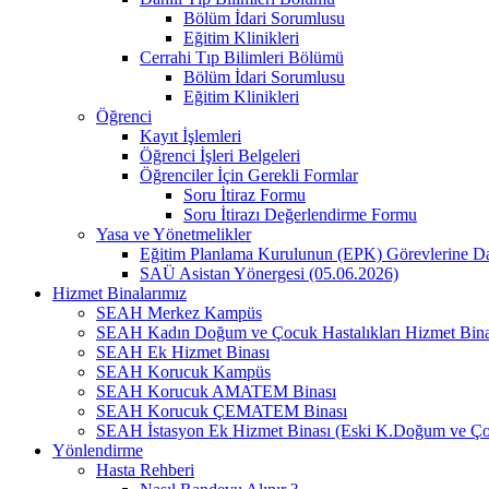
Bölüm İdari Sorumlusu
Eğitim Klinikleri
Cerrahi Tıp Bilimleri Bölümü
Bölüm İdari Sorumlusu
Eğitim Klinikleri
Öğrenci
Kayıt İşlemleri
Öğrenci İşleri Belgeleri
Öğrenciler İçin Gerekli Formlar
Soru İtiraz Formu
Soru İtirazı Değerlendirme Formu
Yasa ve Yönetmelikler
Eğitim Planlama Kurulunun (EPK) Görevlerine D
SAÜ Asistan Yönergesi (05.06.2026)
Hizmet Binalarımız
SEAH Merkez Kampüs
SEAH Kadın Doğum ve Çocuk Hastalıkları Hizmet Bina
SEAH Ek Hizmet Binası
SEAH Korucuk Kampüs
SEAH Korucuk AMATEM Binası
SEAH Korucuk ÇEMATEM Binası
SEAH İstasyon Ek Hizmet Binası (Eski K.Doğum ve Ço
Yönlendirme
Hasta Rehberi