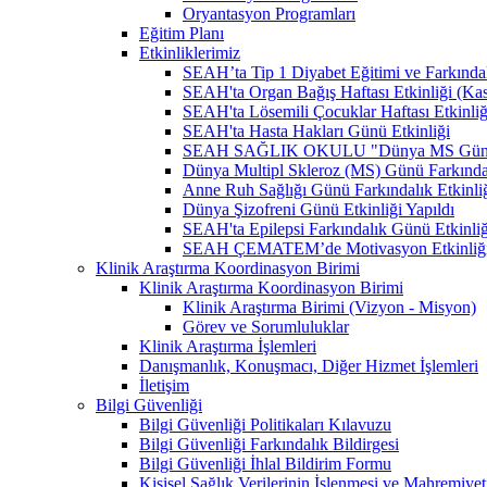
Oryantasyon Programları
Eğitim Planı
Etkinliklerimiz
SEAH’ta Tip 1 Diyabet Eğitimi ve Farkındal
SEAH'ta Organ Bağış Haftası Etkinliği (Ka
SEAH'ta Lösemili Çocuklar Haftası Etkinli
SEAH'ta Hasta Hakları Günü Etkinliği
SEAH SAĞLIK OKULU "Dünya MS Günü Far
Dünya Multipl Skleroz (MS) Günü Farkındal
Anne Ruh Sağlığı Günü Farkındalık Etkinliğ
Dünya Şizofreni Günü Etkinliği Yapıldı
SEAH'ta Epilepsi Farkındalık Günü Etkinliğ
SEAH ÇEMATEM’de Motivasyon Etkinliğ
Klinik Araştırma Koordinasyon Birimi
Klinik Araştırma Koordinasyon Birimi
Klinik Araştırma Birimi (Vizyon - Misyon)
Görev ve Sorumluluklar
Klinik Araştırma İşlemleri
Danışmanlık, Konuşmacı, Diğer Hizmet İşlemleri
İletişim
Bilgi Güvenliği
Bilgi Güvenliği Politikaları Kılavuzu
Bilgi Güvenliği Farkındalık Bildirgesi
Bilgi Güvenliği İhlal Bildirim Formu
Kişisel Sağlık Verilerinin İşlenmesi ve Mahremiy