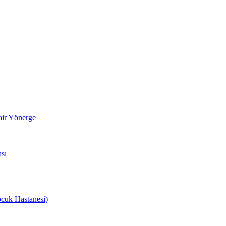
air Yönerge
sı
cuk Hastanesi)