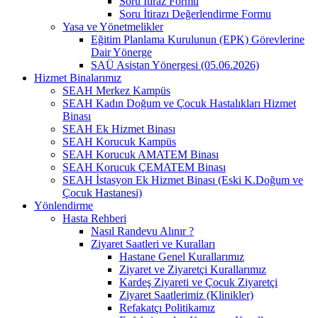
Soru İtiraz Formu
Soru İtirazı Değerlendirme Formu
Yasa ve Yönetmelikler
Eğitim Planlama Kurulunun (EPK) Görevlerine
Dair Yönerge
SAÜ Asistan Yönergesi (05.06.2026)
Hizmet Binalarımız
SEAH Merkez Kampüs
SEAH Kadın Doğum ve Çocuk Hastalıkları Hizmet
Binası
SEAH Ek Hizmet Binası
SEAH Korucuk Kampüs
SEAH Korucuk AMATEM Binası
SEAH Korucuk ÇEMATEM Binası
SEAH İstasyon Ek Hizmet Binası (Eski K.Doğum ve
Çocuk Hastanesi)
Yönlendirme
Hasta Rehberi
Nasıl Randevu Alınır ?
Ziyaret Saatleri ve Kuralları
Hastane Genel Kurallarımız
Ziyaret ve Ziyaretçi Kurallarımız
Kardeş Ziyareti ve Çocuk Ziyaretçi
Ziyaret Saatlerimiz (Klinikler)
Refakatçı Politikamız