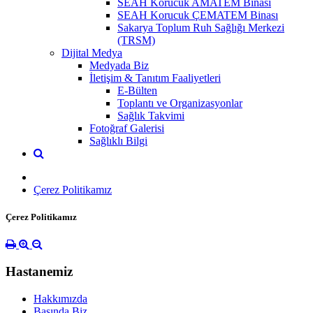
SEAH Korucuk AMATEM Binası
SEAH Korucuk ÇEMATEM Binası
Sakarya Toplum Ruh Sağlığı Merkezi
(TRSM)
Dijital Medya
Medyada Biz
İletişim & Tanıtım Faaliyetleri
E-Bülten
Toplantı ve Organizasyonlar
Sağlık Takvimi
Fotoğraf Galerisi
Sağlıklı Bilgi
Çerez Politikamız
Çerez Politikamız
Hastanemiz
Hakkımızda
Basında Biz