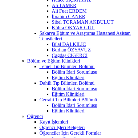
Ali TAMER
Ali Fuat ERDEM
İbrahim CANER
Sibel TORAMAN AKBULUT
Kübra OKYAR GÜL
Sakarya Eğitim ve Araştırma Hastanesi Asistan
Temsilcileri
Bilal DALKILIÇ
Burhan ÖZYAVUZ
Çağdaş CİGERCİ
Bölüm ve Eğitim Klinikleri
Temel Tıp Bilimleri Bölümü
Bölüm İdari Sorumlusu
Eğitim Klinikleri
Dahili Tıp Bilimleri Bölümü
Bölüm İdari Sorumlusu
Eğitim Klinikleri
Cerrahi Tıp Bilimleri Bölümü
Bölüm İdari Sorumlusu
Eğitim Klinikleri
Öğrenci
Kayıt İşlemleri
Öğrenci İşleri Belgeleri
Öğrenciler İçin Gerekli Formlar