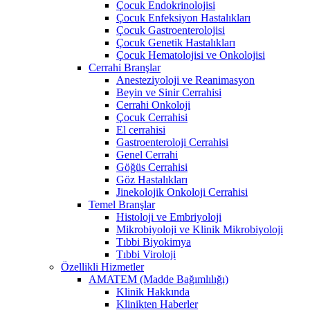
Çocuk Endokrinolojisi
Çocuk Enfeksiyon Hastalıkları
Çocuk Gastroenterolojisi
Çocuk Genetik Hastalıkları
Çocuk Hematolojisi ve Onkolojisi
Cerrahi Branşlar
Anesteziyoloji ve Reanimasyon
Beyin ve Sinir Cerrahisi
Cerrahi Onkoloji
Çocuk Cerrahisi
El cerrahisi
Gastroenteroloji Cerrahisi
Genel Cerrahi
Göğüs Cerrahisi
Göz Hastalıkları
Jinekolojik Onkoloji Cerrahisi
Temel Branşlar
Histoloji ve Embriyoloji
Mikrobiyoloji ve Klinik Mikrobiyoloji
Tıbbi Biyokimya
Tıbbi Viroloji
Özellikli Hizmetler
AMATEM (Madde Bağımlılığı)
Klinik Hakkında
Klinikten Haberler