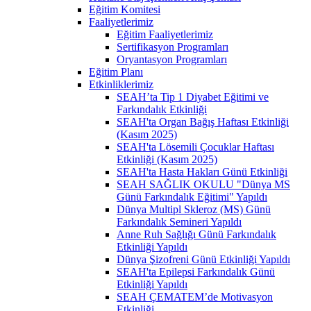
Eğitim Komitesi
Faaliyetlerimiz
Eğitim Faaliyetlerimiz
Sertifikasyon Programları
Oryantasyon Programları
Eğitim Planı
Etkinliklerimiz
SEAH’ta Tip 1 Diyabet Eğitimi ve
Farkındalık Etkinliği
SEAH'ta Organ Bağış Haftası Etkinliği
(Kasım 2025)
SEAH'ta Lösemili Çocuklar Haftası
Etkinliği (Kasım 2025)
SEAH'ta Hasta Hakları Günü Etkinliği
SEAH SAĞLIK OKULU "Dünya MS
Günü Farkındalık Eğitimi" Yapıldı
Dünya Multipl Skleroz (MS) Günü
Farkındalık Semineri Yapıldı
Anne Ruh Sağlığı Günü Farkındalık
Etkinliği Yapıldı
Dünya Şizofreni Günü Etkinliği Yapıldı
SEAH'ta Epilepsi Farkındalık Günü
Etkinliği Yapıldı
SEAH ÇEMATEM’de Motivasyon
Etkinliği