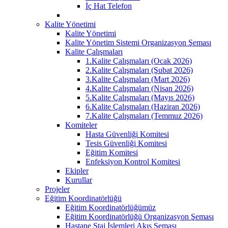
İç Hat Telefon
Kalite Yönetimi
Kalite Yönetimi
Kalite Yönetim Sistemi Organizasyon Şeması
Kalite Çalışmaları
1.Kalite Çalışmaları (Ocak 2026)
2.Kalite Çalışmaları (Şubat 2026)
3.Kalite Çalışmaları (Mart 2026)
4.Kalite Çalışmaları (Nisan 2026)
5.Kalite Çalışmaları (Mayıs 2026)
6.Kalite Çalışmaları (Haziran 2026)
7.Kalite Çalışmaları (Temmuz 2026)
Komiteler
Hasta Güvenliği Komitesi
Tesis Güvenliği Komitesi
Eğitim Komitesi
Enfeksiyon Kontrol Komitesi
Ekipler
Kurullar
Projeler
Eğitim Koordinatörlüğü
Eğitim Koordinatörlüğümüz
Eğitim Koordinatörlüğü Organizasyon Şeması
Hastane Staj İşlemleri Akış Şeması