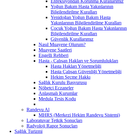
Enfeksiyondan Korunma Kurallarımız
Yoğun Bakım Hasta Yakınlarının
Bilgilendirilme Kuralları
Yenidoğan Yoğun Bakım Hasta
Yakınlarının Bilgilendirilme Kuralları
Çocuk Yoğun Bakım Hasta Yakınlarının
Bilgilendirilme Kuralları
Güvenlik Kurallarımız
Nasıl Muayene Olurum?
Muayene Saatleri
Engelli Rehberi
Hasta - Çalışan Hakları ve Sorumlulukları
Hasta Hakları Yönetmeliği
Hasta Çalışan Güvenliği Yönetmeliği
Hekim Seçme Hakkı
Sağlık Kurulu Başvurusu
Nöbetçi Eczaneler
Anlaşmalı Kurumlar
Medula Tesis Kodu
Randevu Al
MHRS (Merkezi Hekim Randevu Sistemi)
Laboratuvar Tetkik Sonuçları
Radyoloji Rapor Sonuçları
Sağlık Turizmi