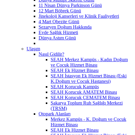
11 Nisan Dünya Parkinson Günü
12 Mart Böbrek Günü
Jinekoloji Kanserleri ve Klinik Faaliyetleri
4 Mart Obezite Günü
Sezaryen Doğum Hakkında
Evde Sağlık Hizmeti
Dünya Astım Günü
Ulaşım
Nasıl Gidilir?
SEAH Merkez Kampüs - Kadın Doğum
ve Çocuk Hizmet Binası
SEAH Ek Hizmet Binası
SEAH İstasyon Ek Hizmet Binası (Eski
K.Doğum ve Çocuk Hastanesi)
SEAH Korucuk Kampüs
SEAH Korucuk AMATEM Binası
SEAH Korucuk ÇEMATEM Binası
Sakarya Toplum Ruh Sağlığı Merkezi
(TRSM)
Otopark Alanları
Merkez Kampüs - K. Doğum ve Çocuk
Hizmet Binası
SEAH Ek Hizmet Binası