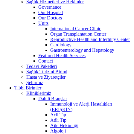
Sağlık Hizmetleri ve Hekimler
Governance
Our Hospital
Our Doctors
Units
International Cancer Clinic
Organ Transplantation Center
Reproductive Health and Infertility Center
Cardiology
Gastroenterology and Hepatology
Featured Health Services
Contact
Tedavi Paketleri
Sağlık Turizmi Birimi
Hasta ve Ziyaretçiler
Şehrimiz
Tıbbi Birimler
Kliniklerimiz
Dahili Branşlar
İmmunoloji ve Alerji Hastalıkları
(ERİŞKİN)
Acil Tıp
Adli Tıp
Aile Hekimliği
Algoloji