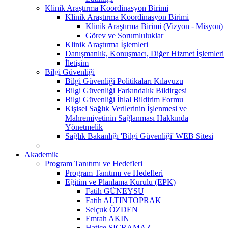
Klinik Araştırma Koordinasyon Birimi
Klinik Araştırma Koordinasyon Birimi
Klinik Araştırma Birimi (Vizyon - Misyon)
Görev ve Sorumluluklar
Klinik Araştırma İşlemleri
Danışmanlık, Konuşmacı, Diğer Hizmet İşlemleri
İletişim
Bilgi Güvenliği
Bilgi Güvenliği Politikaları Kılavuzu
Bilgi Güvenliği Farkındalık Bildirgesi
Bilgi Güvenliği İhlal Bildirim Formu
Kişisel Sağlık Verilerinin İşlenmesi ve
Mahremiyetinin Sağlanması Hakkında
Yönetmelik
Sağlık Bakanlığı 'Bilgi Güvenliği' WEB Sitesi
Akademik
Program Tanıtımı ve Hedefleri
Program Tanıtımı ve Hedefleri
Eğitim ve Planlama Kurulu (EPK)
Fatih GÜNEYSU
Fatih ALTINTOPRAK
Selçuk ÖZDEN
Emrah AKIN
Hatice SIÇRAMAZ