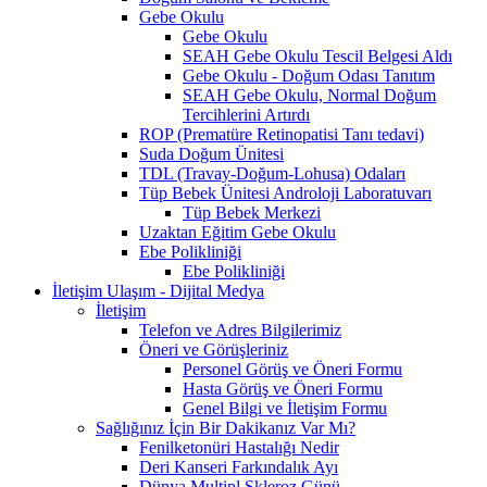
Gebe Okulu
Gebe Okulu
SEAH Gebe Okulu Tescil Belgesi Aldı
Gebe Okulu - Doğum Odası Tanıtım
SEAH Gebe Okulu, Normal Doğum
Tercihlerini Artırdı
ROP (Prematüre Retinopatisi Tanı tedavi)
Suda Doğum Ünitesi
TDL (Travay-Doğum-Lohusa) Odaları
Tüp Bebek Ünitesi Androloji Laboratuvarı
Tüp Bebek Merkezi
Uzaktan Eğitim Gebe Okulu
Ebe Polikliniği
Ebe Polikliniği
İletişim Ulaşım - Dijital Medya
İletişim
Telefon ve Adres Bilgilerimiz
Öneri ve Görüşleriniz
Personel Görüş ve Öneri Formu
Hasta Görüş ve Öneri Formu
Genel Bilgi ve İletişim Formu
Sağlığınız İçin Bir Dakikanız Var Mı?
Fenilketonüri Hastalığı Nedir
Deri Kanseri Farkındalık Ayı
Dünya Multipl Skleroz Günü