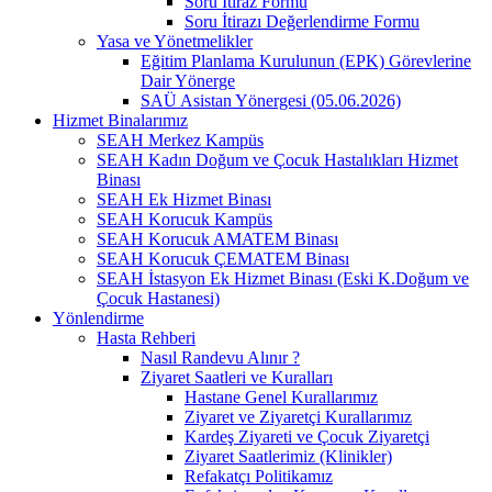
Soru İtiraz Formu
Soru İtirazı Değerlendirme Formu
Yasa ve Yönetmelikler
Eğitim Planlama Kurulunun (EPK) Görevlerine
Dair Yönerge
SAÜ Asistan Yönergesi (05.06.2026)
Hizmet Binalarımız
SEAH Merkez Kampüs
SEAH Kadın Doğum ve Çocuk Hastalıkları Hizmet
Binası
SEAH Ek Hizmet Binası
SEAH Korucuk Kampüs
SEAH Korucuk AMATEM Binası
SEAH Korucuk ÇEMATEM Binası
SEAH İstasyon Ek Hizmet Binası (Eski K.Doğum ve
Çocuk Hastanesi)
Yönlendirme
Hasta Rehberi
Nasıl Randevu Alınır ?
Ziyaret Saatleri ve Kuralları
Hastane Genel Kurallarımız
Ziyaret ve Ziyaretçi Kurallarımız
Kardeş Ziyareti ve Çocuk Ziyaretçi
Ziyaret Saatlerimiz (Klinikler)
Refakatçı Politikamız