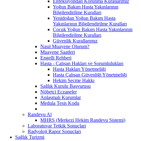
Enfeksiyondan Korunma Kurallarımız
Yoğun Bakım Hasta Yakınlarının
Bilgilendirilme Kuralları
Yenidoğan Yoğun Bakım Hasta
Yakınlarının Bilgilendirilme Kuralları
Çocuk Yoğun Bakım Hasta Yakınlarının
Bilgilendirilme Kuralları
Güvenlik Kurallarımız
Nasıl Muayene Olurum?
Muayene Saatleri
Engelli Rehberi
Hasta - Çalışan Hakları ve Sorumlulukları
Hasta Hakları Yönetmeliği
Hasta Çalışan Güvenliği Yönetmeliği
Hekim Seçme Hakkı
Sağlık Kurulu Başvurusu
Nöbetçi Eczaneler
Anlaşmalı Kurumlar
Medula Tesis Kodu
Randevu Al
MHRS (Merkezi Hekim Randevu Sistemi)
Laboratuvar Tetkik Sonuçları
Radyoloji Rapor Sonuçları
Sağlık Turizmi