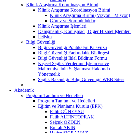
Klinik Araştırma Koordinasyon Birimi
Klinik Araştırma Koordinasyon Birimi
Klinik Araştırma Birimi (Vizyon - Misyon)
Görev ve Sorumluluklar
Klinik Araştırma İşlemleri
Danışmanlık, Konuşmacı, Diğer Hizmet İşlemleri
İletişim
Bilgi Güvenliği
Bilgi Güvenliği Politikaları Kılavuzu
Bilgi Güvenliği Farkındalık Bildirgesi
Bilgi Güvenliği İhlal Bildirim Formu
Kişisel Sağlık Verilerinin İşlenmesi ve
Mahremiyetinin Sağlanması Hakkında
Yönetmelik
Sağlık Bakanlığı 'Bilgi Güvenliği' WEB Sitesi
Akademik
Program Tanıtımı ve Hedefleri
Program Tanıtımı ve Hedefleri
Eğitim ve Planlama Kurulu (EPK)
Fatih GÜNEYSU
Fatih ALTINTOPRAK
Selçuk ÖZDEN
Emrah AKIN
Hatice SIÇRAMAZ