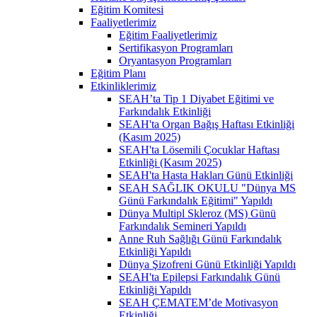
Eğitim Komitesi
Faaliyetlerimiz
Eğitim Faaliyetlerimiz
Sertifikasyon Programları
Oryantasyon Programları
Eğitim Planı
Etkinliklerimiz
SEAH’ta Tip 1 Diyabet Eğitimi ve
Farkındalık Etkinliği
SEAH'ta Organ Bağış Haftası Etkinliği
(Kasım 2025)
SEAH'ta Lösemili Çocuklar Haftası
Etkinliği (Kasım 2025)
SEAH'ta Hasta Hakları Günü Etkinliği
SEAH SAĞLIK OKULU "Dünya MS
Günü Farkındalık Eğitimi" Yapıldı
Dünya Multipl Skleroz (MS) Günü
Farkındalık Semineri Yapıldı
Anne Ruh Sağlığı Günü Farkındalık
Etkinliği Yapıldı
Dünya Şizofreni Günü Etkinliği Yapıldı
SEAH'ta Epilepsi Farkındalık Günü
Etkinliği Yapıldı
SEAH ÇEMATEM’de Motivasyon
Etkinliği