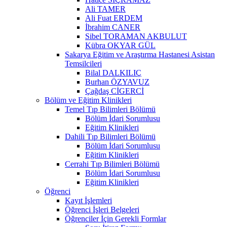
Ali TAMER
Ali Fuat ERDEM
İbrahim CANER
Sibel TORAMAN AKBULUT
Kübra OKYAR GÜL
Sakarya Eğitim ve Araştırma Hastanesi Asistan
Temsilcileri
Bilal DALKILIÇ
Burhan ÖZYAVUZ
Çağdaş CİGERCİ
Bölüm ve Eğitim Klinikleri
Temel Tıp Bilimleri Bölümü
Bölüm İdari Sorumlusu
Eğitim Klinikleri
Dahili Tıp Bilimleri Bölümü
Bölüm İdari Sorumlusu
Eğitim Klinikleri
Cerrahi Tıp Bilimleri Bölümü
Bölüm İdari Sorumlusu
Eğitim Klinikleri
Öğrenci
Kayıt İşlemleri
Öğrenci İşleri Belgeleri
Öğrenciler İçin Gerekli Formlar