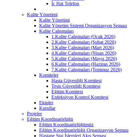
İç Hat Telefon
Kalite Yönetimi
Kalite Yönetimi
Kalite Yönetim Sistemi Organizasyon Şeması
Kalite Çalışmaları
1.Kalite Çalışmaları (Ocak 2026)
2.Kalite Çalışmaları (Şubat 2026)
3.Kalite Çalışmaları (Mart 2026)
4.Kalite Çalışmaları (Nisan 2026)
5.Kalite Çalışmaları (Mayıs 2026)
6.Kalite Çalışmaları (Haziran 2026)
7.Kalite Çalışmaları (Temmuz 2026)
Komiteler
Hasta Güvenliği Komitesi
Tesis Güvenliği Komitesi
Eğitim Komitesi
Enfeksiyon Kontrol Komitesi
Ekipler
Kurullar
Projeler
Eğitim Koordinatörlüğü
Eğitim Koordinatörlüğümüz
Eğitim Koordinatörlüğü Organizasyon Şeması
Hastane Staj İşlemleri Akış Şeması