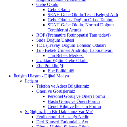
Gebe Okulu
Gebe Okulu
SEAH Gebe Okulu Tescil Belgesi Aldı
Gebe Okulu - Doğum Odası Tanıtım
SEAH Gebe Okulu, Normal Doğum
Tercihlerini Artırdı
ROP (Prematüre Retinopatisi Tanı tedavi)
Suda Doğum Ünitesi
TDL (Travay-Doğum-Lohusa) Odaları
Tüp Bebek Ünitesi Androloji Laboratuvarı
Tüp Bebek Merkezi
Uzaktan Eğitim Gebe Okulu
Ebe Polikliniği
Ebe Polikliniği
İletişim Ulaşım - Dijital Medya
İletişim
Telefon ve Adres Bilgilerimiz
Öneri ve Görüşleriniz
Personel Görüş ve Öneri Formu
Hasta Görüş ve Öneri Formu
Genel Bilgi ve İletişim Formu
Sağlığınız İçin Bir Dakikanız Var Mı?
Fenilketonüri Hastalığı Nedir
Deri Kanseri Farkındalık Ayı
Dünya Multipl Skleroz Günü