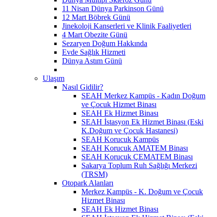
11 Nisan Dünya Parkinson Günü
12 Mart Böbrek Günü
Jinekoloji Kanserleri ve Klinik Faaliyetleri
4 Mart Obezite Günü
Sezaryen Doğum Hakkında
Evde Sağlık Hizmeti
Dünya Astım Günü
Ulaşım
Nasıl Gidilir?
SEAH Merkez Kampüs - Kadın Doğum
ve Çocuk Hizmet Binası
SEAH Ek Hizmet Binası
SEAH İstasyon Ek Hizmet Binası (Eski
K.Doğum ve Çocuk Hastanesi)
SEAH Korucuk Kampüs
SEAH Korucuk AMATEM Binası
SEAH Korucuk ÇEMATEM Binası
Sakarya Toplum Ruh Sağlığı Merkezi
(TRSM)
Otopark Alanları
Merkez Kampüs - K. Doğum ve Çocuk
Hizmet Binası
SEAH Ek Hizmet Binası