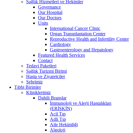
Sağlık Hizmetleri ve Hekimler
Governance
Our Hospital
Our Doctors
Units
International Cancer Clinic
Organ Transplantation Center
Reproductive Health and Infertility Center
Cardiology
Gastroenterology and Hepatology
Featured Health Services
Contact
Tedavi Paketleri
Sağlık Turizmi Birimi
Hasta ve Ziyaretçiler
Şehrimiz
Tıbbi Birimler
Kliniklerimiz
Dahili Branşlar
İmmunoloji ve Alerji Hastalıkları
(ERİŞKİN)
Acil Tıp
Adli Tıp
Aile Hekimliği
Algoloji