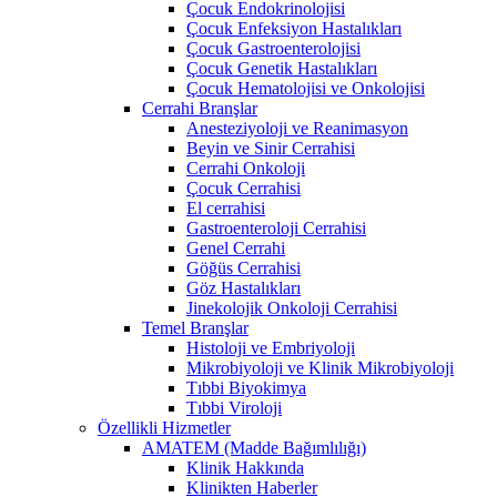
Çocuk Endokrinolojisi
Çocuk Enfeksiyon Hastalıkları
Çocuk Gastroenterolojisi
Çocuk Genetik Hastalıkları
Çocuk Hematolojisi ve Onkolojisi
Cerrahi Branşlar
Anesteziyoloji ve Reanimasyon
Beyin ve Sinir Cerrahisi
Cerrahi Onkoloji
Çocuk Cerrahisi
El cerrahisi
Gastroenteroloji Cerrahisi
Genel Cerrahi
Göğüs Cerrahisi
Göz Hastalıkları
Jinekolojik Onkoloji Cerrahisi
Temel Branşlar
Histoloji ve Embriyoloji
Mikrobiyoloji ve Klinik Mikrobiyoloji
Tıbbi Biyokimya
Tıbbi Viroloji
Özellikli Hizmetler
AMATEM (Madde Bağımlılığı)
Klinik Hakkında
Klinikten Haberler