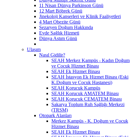
11 Nisan Dünya Parkinson Günü
12 Mart Böbrek Günü
Jinekoloji Kanserleri ve Klinik Faaliyetleri
4 Mart Obezite Günü
Sezaryen Doğum Hakkında
Evde Sağlık Hizmeti
Dünya Astım Günü
Ulaşım
Nasıl Gidilir?
SEAH Merkez Kampüs - Kadın Doğum
ve Çocuk Hizmet Binası
SEAH Ek Hizmet Binası
SEAH İstasyon Ek Hizmet Binası (Eski
K.Doğum ve Çocuk Hastanesi)
SEAH Korucuk Kampüs
SEAH Korucuk AMATEM Binası
SEAH Korucuk ÇEMATEM Binası
Sakarya Toplum Ruh Sağlığı Merkezi
(TRSM)
Otopark Alanları
Merkez Kampüs - K. Doğum ve Çocuk
Hizmet Binası
SEAH Ek Hizmet Binası