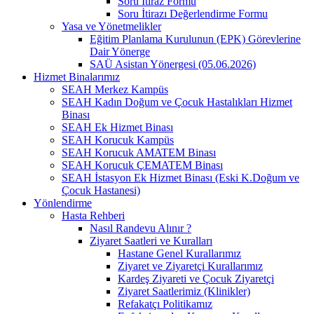
Soru İtiraz Formu
Soru İtirazı Değerlendirme Formu
Yasa ve Yönetmelikler
Eğitim Planlama Kurulunun (EPK) Görevlerine
Dair Yönerge
SAÜ Asistan Yönergesi (05.06.2026)
Hizmet Binalarımız
SEAH Merkez Kampüs
SEAH Kadın Doğum ve Çocuk Hastalıkları Hizmet
Binası
SEAH Ek Hizmet Binası
SEAH Korucuk Kampüs
SEAH Korucuk AMATEM Binası
SEAH Korucuk ÇEMATEM Binası
SEAH İstasyon Ek Hizmet Binası (Eski K.Doğum ve
Çocuk Hastanesi)
Yönlendirme
Hasta Rehberi
Nasıl Randevu Alınır ?
Ziyaret Saatleri ve Kuralları
Hastane Genel Kurallarımız
Ziyaret ve Ziyaretçi Kurallarımız
Kardeş Ziyareti ve Çocuk Ziyaretçi
Ziyaret Saatlerimiz (Klinikler)
Refakatçı Politikamız