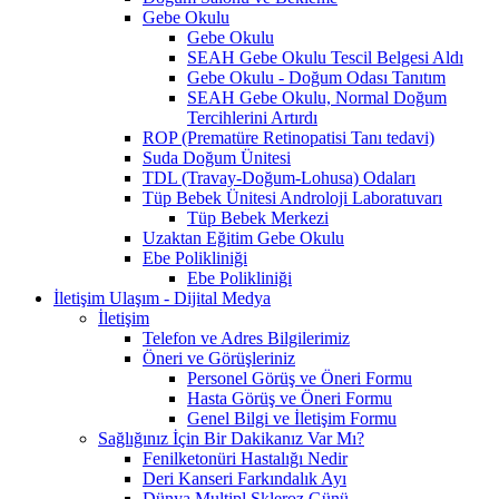
Gebe Okulu
Gebe Okulu
SEAH Gebe Okulu Tescil Belgesi Aldı
Gebe Okulu - Doğum Odası Tanıtım
SEAH Gebe Okulu, Normal Doğum
Tercihlerini Artırdı
ROP (Prematüre Retinopatisi Tanı tedavi)
Suda Doğum Ünitesi
TDL (Travay-Doğum-Lohusa) Odaları
Tüp Bebek Ünitesi Androloji Laboratuvarı
Tüp Bebek Merkezi
Uzaktan Eğitim Gebe Okulu
Ebe Polikliniği
Ebe Polikliniği
İletişim Ulaşım - Dijital Medya
İletişim
Telefon ve Adres Bilgilerimiz
Öneri ve Görüşleriniz
Personel Görüş ve Öneri Formu
Hasta Görüş ve Öneri Formu
Genel Bilgi ve İletişim Formu
Sağlığınız İçin Bir Dakikanız Var Mı?
Fenilketonüri Hastalığı Nedir
Deri Kanseri Farkındalık Ayı
Dünya Multipl Skleroz Günü