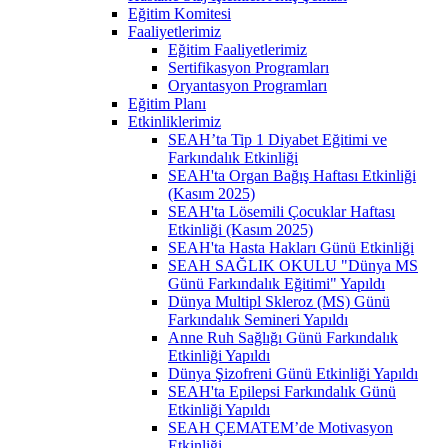
Eğitim Komitesi
Faaliyetlerimiz
Eğitim Faaliyetlerimiz
Sertifikasyon Programları
Oryantasyon Programları
Eğitim Planı
Etkinliklerimiz
SEAH’ta Tip 1 Diyabet Eğitimi ve
Farkındalık Etkinliği
SEAH'ta Organ Bağış Haftası Etkinliği
(Kasım 2025)
SEAH'ta Lösemili Çocuklar Haftası
Etkinliği (Kasım 2025)
SEAH'ta Hasta Hakları Günü Etkinliği
SEAH SAĞLIK OKULU "Dünya MS
Günü Farkındalık Eğitimi" Yapıldı
Dünya Multipl Skleroz (MS) Günü
Farkındalık Semineri Yapıldı
Anne Ruh Sağlığı Günü Farkındalık
Etkinliği Yapıldı
Dünya Şizofreni Günü Etkinliği Yapıldı
SEAH'ta Epilepsi Farkındalık Günü
Etkinliği Yapıldı
SEAH ÇEMATEM’de Motivasyon
Etkinliği