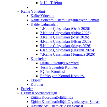
İç Hat Telefon
Kalite Yönetimi
Kalite Yönetimi
Kalite Yönetim Sistemi Organizasyon Şeması
Kalite Çalışmaları
1.Kalite Çalışmaları (Ocak 2026)
2.Kalite Çalışmaları (Şubat 2026)
3.Kalite Çalışmaları (Mart 2026)
4.Kalite Çalışmaları (Nisan 2026)
5.Kalite Çalışmaları (Mayıs 2026)
6.Kalite Çalışmaları (Haziran 2026)
7.Kalite Çalışmaları (Temmuz 2026)
Komiteler
Hasta Güvenliği Komitesi
Tesis Güvenliği Komitesi
Eğitim Komitesi
Enfeksiyon Kontrol Komitesi
Ekipler
Kurullar
Projeler
Eğitim Koordinatörlüğü
Eğitim Koordinatörlüğümüz
Eğitim Koordinatörlüğü Organizasyon Şeması
Hastane Staj İşlemleri Akış Şeması