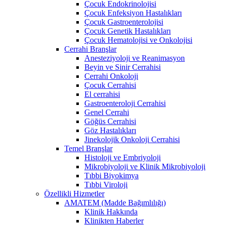
Çocuk Endokrinolojisi
Çocuk Enfeksiyon Hastalıkları
Çocuk Gastroenterolojisi
Çocuk Genetik Hastalıkları
Çocuk Hematolojisi ve Onkolojisi
Cerrahi Branşlar
Anesteziyoloji ve Reanimasyon
Beyin ve Sinir Cerrahisi
Cerrahi Onkoloji
Çocuk Cerrahisi
El cerrahisi
Gastroenteroloji Cerrahisi
Genel Cerrahi
Göğüs Cerrahisi
Göz Hastalıkları
Jinekolojik Onkoloji Cerrahisi
Temel Branşlar
Histoloji ve Embriyoloji
Mikrobiyoloji ve Klinik Mikrobiyoloji
Tıbbi Biyokimya
Tıbbi Viroloji
Özellikli Hizmetler
AMATEM (Madde Bağımlılığı)
Klinik Hakkında
Klinikten Haberler