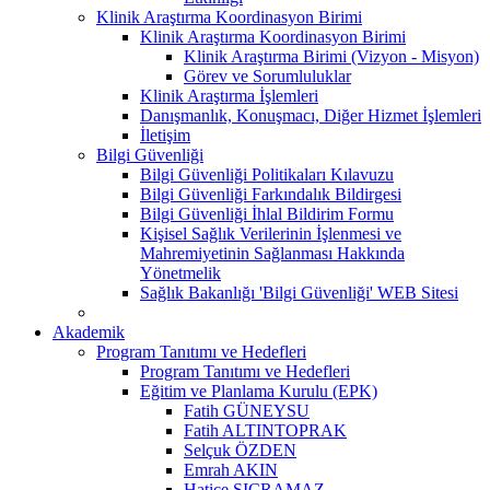
Klinik Araştırma Koordinasyon Birimi
Klinik Araştırma Koordinasyon Birimi
Klinik Araştırma Birimi (Vizyon - Misyon)
Görev ve Sorumluluklar
Klinik Araştırma İşlemleri
Danışmanlık, Konuşmacı, Diğer Hizmet İşlemleri
İletişim
Bilgi Güvenliği
Bilgi Güvenliği Politikaları Kılavuzu
Bilgi Güvenliği Farkındalık Bildirgesi
Bilgi Güvenliği İhlal Bildirim Formu
Kişisel Sağlık Verilerinin İşlenmesi ve
Mahremiyetinin Sağlanması Hakkında
Yönetmelik
Sağlık Bakanlığı 'Bilgi Güvenliği' WEB Sitesi
Akademik
Program Tanıtımı ve Hedefleri
Program Tanıtımı ve Hedefleri
Eğitim ve Planlama Kurulu (EPK)
Fatih GÜNEYSU
Fatih ALTINTOPRAK
Selçuk ÖZDEN
Emrah AKIN
Hatice SIÇRAMAZ