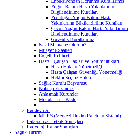
Enfeksiyondan Korunma Kurallarımız
Yoğun Bakım Hasta Yakınlarının
Bilgilendirilme Kuralları
Yenidoğan Yoğun Bakım Hasta
Yakınlarının Bilgilendirilme Kuralları
Çocuk Yoğun Bakım Hasta Yakınlarının
Bilgilendirilme Kuralları
Güvenlik Kurallarımız
Nasıl Muayene Olurum?
Muayene Saatleri
Engelli Rehberi
Hasta - Çalışan Hakları ve Sorumlulukları
Hasta Hakları Yönetmeliği
Hasta Çalışan Güvenliği Yönetmeliği
Hekim Seçme Hakkı
Sağlık Kurulu Başvurusu
Nöbetçi Eczaneler
Anlaşmalı Kurumlar
Medula Tesis Kodu
Randevu Al
MHRS (Merkezi Hekim Randevu Sistemi)
Laboratuvar Tetkik Sonuçları
Radyoloji Rapor Sonuçları
Sağlık Turizmi