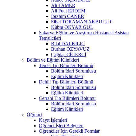
Ali TAMER
Ali Fuat ERDEM
İbrahim CANER
Sibel TORAMAN AKBULUT
Kübra OKYAR GÜL
Sakarya Eğitim ve Araştırma Hastanesi Asistan
Temsilcileri
Bilal DALKILIÇ
Burhan ÖZYAVUZ
Çağdaş CİGERCİ
Bölüm ve Eğitim Klinikleri
Temel Tıp Bilimleri Bölümü
Bölüm İdari Sorumlusu
Eğitim Klinikleri
Dahili Tıp Bilimleri Bölümü
Bölüm İdari Sorumlusu
Eğitim Klinikleri
Cerrahi Tıp Bilimleri Bölümü
Bölüm İdari Sorumlusu
Eğitim Klinikleri
Öğrenci
Kayıt İşlemleri
Öğrenci İşleri Belgeleri
Öğrenciler İçin Gerekli Formlar