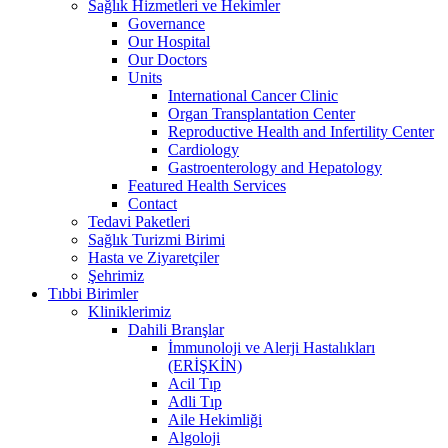
Sağlık Hizmetleri ve Hekimler
Governance
Our Hospital
Our Doctors
Units
International Cancer Clinic
Organ Transplantation Center
Reproductive Health and Infertility Center
Cardiology
Gastroenterology and Hepatology
Featured Health Services
Contact
Tedavi Paketleri
Sağlık Turizmi Birimi
Hasta ve Ziyaretçiler
Şehrimiz
Tıbbi Birimler
Kliniklerimiz
Dahili Branşlar
İmmunoloji ve Alerji Hastalıkları
(ERİŞKİN)
Acil Tıp
Adli Tıp
Aile Hekimliği
Algoloji