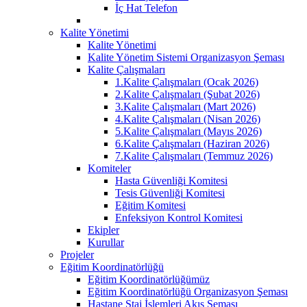
İç Hat Telefon
Kalite Yönetimi
Kalite Yönetimi
Kalite Yönetim Sistemi Organizasyon Şeması
Kalite Çalışmaları
1.Kalite Çalışmaları (Ocak 2026)
2.Kalite Çalışmaları (Şubat 2026)
3.Kalite Çalışmaları (Mart 2026)
4.Kalite Çalışmaları (Nisan 2026)
5.Kalite Çalışmaları (Mayıs 2026)
6.Kalite Çalışmaları (Haziran 2026)
7.Kalite Çalışmaları (Temmuz 2026)
Komiteler
Hasta Güvenliği Komitesi
Tesis Güvenliği Komitesi
Eğitim Komitesi
Enfeksiyon Kontrol Komitesi
Ekipler
Kurullar
Projeler
Eğitim Koordinatörlüğü
Eğitim Koordinatörlüğümüz
Eğitim Koordinatörlüğü Organizasyon Şeması
Hastane Staj İşlemleri Akış Şeması