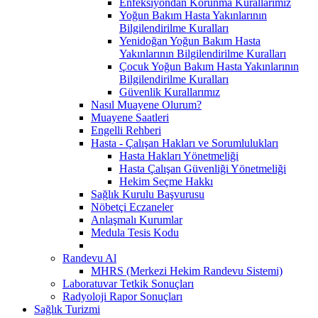
Enfeksiyondan Korunma Kurallarımız
Yoğun Bakım Hasta Yakınlarının
Bilgilendirilme Kuralları
Yenidoğan Yoğun Bakım Hasta
Yakınlarının Bilgilendirilme Kuralları
Çocuk Yoğun Bakım Hasta Yakınlarının
Bilgilendirilme Kuralları
Güvenlik Kurallarımız
Nasıl Muayene Olurum?
Muayene Saatleri
Engelli Rehberi
Hasta - Çalışan Hakları ve Sorumlulukları
Hasta Hakları Yönetmeliği
Hasta Çalışan Güvenliği Yönetmeliği
Hekim Seçme Hakkı
Sağlık Kurulu Başvurusu
Nöbetçi Eczaneler
Anlaşmalı Kurumlar
Medula Tesis Kodu
Randevu Al
MHRS (Merkezi Hekim Randevu Sistemi)
Laboratuvar Tetkik Sonuçları
Radyoloji Rapor Sonuçları
Sağlık Turizmi