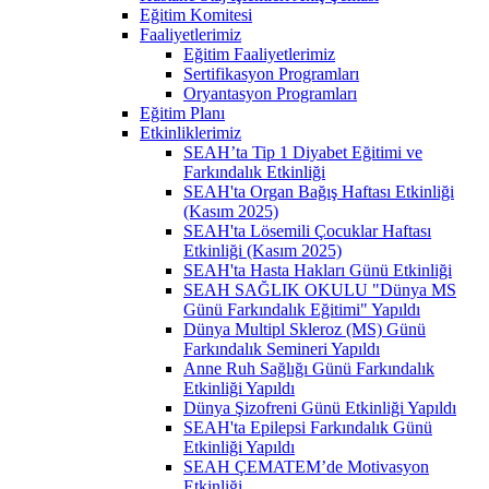
Eğitim Komitesi
Faaliyetlerimiz
Eğitim Faaliyetlerimiz
Sertifikasyon Programları
Oryantasyon Programları
Eğitim Planı
Etkinliklerimiz
SEAH’ta Tip 1 Diyabet Eğitimi ve
Farkındalık Etkinliği
SEAH'ta Organ Bağış Haftası Etkinliği
(Kasım 2025)
SEAH'ta Lösemili Çocuklar Haftası
Etkinliği (Kasım 2025)
SEAH'ta Hasta Hakları Günü Etkinliği
SEAH SAĞLIK OKULU "Dünya MS
Günü Farkındalık Eğitimi" Yapıldı
Dünya Multipl Skleroz (MS) Günü
Farkındalık Semineri Yapıldı
Anne Ruh Sağlığı Günü Farkındalık
Etkinliği Yapıldı
Dünya Şizofreni Günü Etkinliği Yapıldı
SEAH'ta Epilepsi Farkındalık Günü
Etkinliği Yapıldı
SEAH ÇEMATEM’de Motivasyon
Etkinliği