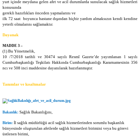
yurt içinde meydana gelen afet ve acil durumlarda sunulacak sağlık hizmetleri
konusunda
gerekli hazırlıkları önceden yapmalarını ve
ilk 72 saat boyunca hastane dışından hiçbir yardım almaksızın kendi kendine
yeterli olmalarını sağlamaktır.
Dayanak
MADDE 3 –
(1) Bu Yönetmelik,
10 /7/2018 tarihli ve 30474 sayılı Resmî Gazete’de yayımlanan 1 sayılı
Cumhurbaşkanlığı Teşkilatı Hakkında Cumhurbaşkanlığı Kararnamesinin 356
ncı ve 508 inci maddesine dayanılarak hazırlanmıştır.
Tanımlar ve kısaltmalar
Sağlık Bakanlığını,
Bakanlık:
İl sağlık müdürlüğü acil sağlık hizmetlerinden sorumlu başkanlık
Birim:
bünyesinde oluşturulan afetlerde sağlık hizmetleri birimini veya bu görevi
üstlenen birimi,