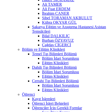
Ali TAMER
Ali Fuat ERDEM
İbrahim CANER
Sibel TORAMAN AKBULUT
Kübra OKYAR GÜL
Sakarya Eğitim ve Araştırma Hastanesi Asistan
Temsilcileri
Bilal DALKILIÇ
Burhan ÖZYAVUZ
Çağdaş CİGERCİ
Bölüm ve Eğitim Klinikleri
Temel Tıp Bilimleri Bölümü
Bölüm İdari Sorumlusu
Eğitim Klinikleri
Dahili Tıp Bilimleri Bölümü
Bölüm İdari Sorumlusu
Eğitim Klinikleri
Cerrahi Tıp Bilimleri Bölümü
Bölüm İdari Sorumlusu
Eğitim Klinikleri
Öğrenci
Kayıt İşlemleri
Öğrenci İşleri Belgeleri
Öğrenciler İçin Gerekli Formlar