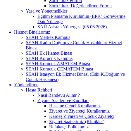
Soru İtiraz Formu
Soru İtirazı Değerlendirme Formu
Yasa ve Yönetmelikler
Eğitim Planlama Kurulunun (EPK) Görevlerine
Dair Yönerge
SAÜ Asistan Yönergesi (05.06.2026)
Hizmet Binalarımız
SEAH Merkez Kampüs
SEAH Kadın Doğum ve Çocuk Hastalıkları Hizmet
Binası
SEAH Ek Hizmet Binası
SEAH Korucuk Kampüs
SEAH Korucuk AMATEM Binası
SEAH Korucuk ÇEMATEM Binası
SEAH İstasyon Ek Hizmet Binası (Eski K.Doğum ve
Çocuk Hastanesi)
Yönlendirme
Hasta Rehberi
Nasıl Randevu Alınır ?
Ziyaret Saatleri ve Kuralları
Hastane Genel Kurallarımız
Ziyaret ve Ziyaretçi Kurallarımız
Kardeş Ziyareti ve Çocuk Ziyaretçi
Ziyaret Saatlerimiz (Klinikler)
Refakatçı Politikamız