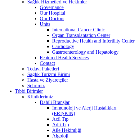
Sağlık Hizmetleri ve Hekimler
Governance
Our Hospital
Our Doctors
Units
International Cancer Clinic
Organ Transplantation Center
Reproductive Health and Infertility Center
Cardiology
Gastroenterology and Hepatology
Featured Health Services
Contact
Tedavi Paketleri
Sağlık Turizmi Birimi
Hasta ve Ziyaretçiler
Şehrimiz
Tıbbi Birimler
Kliniklerimiz
Dahili Branşlar
İmmunoloji ve Alerji Hastalıkları
(ERİŞKİN)
Acil Tıp
Adli Tıp
Aile Hekimliği
Algoloji