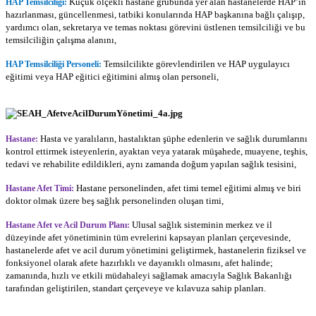
Küçük ölçekli hastane grubunda yer alan hastanelerde HAP’ın
HAP Temsilciliği:
hazırlanması, güncellenmesi, tatbiki konularında HAP başkanına bağlı çalışıp,
yardımcı olan, sekretarya ve temas noktası görevini üstlenen temsilciliği ve bu
temsilciliğin çalışma alanını,
Temsilcilikte görevlendirilen ve HAP uygulayıcı
HAP Temsilciliği Personeli:
eğitimi veya HAP eğitici eğitimini almış olan personeli,
Hasta ve yaralıların, hastalıktan şüphe edenlerin ve sağlık durumlarını
Hastane:
kontrol ettirmek isteyenlerin, ayaktan veya yatarak müşahede, muayene, teşhis,
tedavi ve rehabilite edildikleri, aynı zamanda doğum yapılan sağlık tesisini,
Hastane personelinden, afet timi temel eğitimi almış ve biri
Hastane Afet Timi:
doktor olmak üzere beş sağlık personelinden oluşan timi,
Ulusal sağlık sisteminin merkez ve il
Hastane Afet ve Acil Durum Planı:
düzeyinde afet yönetiminin tüm evrelerini kapsayan planları çerçevesinde,
hastanelerde afet ve acil durum yönetimini geliştirmek, hastanelerin fiziksel ve
fonksiyonel olarak afete hazırlıklı ve dayanıklı olmasını, afet halinde;
zamanında, hızlı ve etkili müdahaleyi sağlamak amacıyla Sağlık Bakanlığı
tarafından geliştirilen, standart çerçeveye ve kılavuza sahip planları.