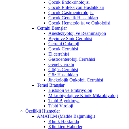
Çocuk Endokrinolojisi
Çocuk Enfeksiyon Hastalıkları
Çocuk Gastroenterolojisi
Çocuk Genetik Hastalıkları
Çocuk Hematolojisi ve Onkolojisi
Cerrahi Branşlar
Anesteziyoloji ve Reanimasyon
Beyin ve Sinir Cerrahisi
Cerrahi Onkoloji
Çocuk Cerrahisi
El cerrahisi
Gastroenteroloji Cerrahisi
Genel Cerrahi
Göğüs Cerrahisi
Göz Hastalıkları
Jinekolojik Onkoloji Cerrahisi
Temel Branşlar
Histoloji ve Embriyoloji
Mikrobiyoloji ve Klinik Mikrobiyoloji
Tıbbi Biyokimya
Tıbbi Viroloji
Özellikli Hizmetler
AMATEM (Madde Bağımlılığı)
Klinik Hakkında
Klinikten Haberler