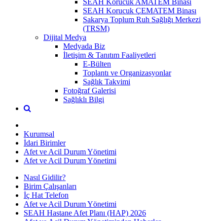
SEAH Korucuk AMATEM Binası
SEAH Korucuk ÇEMATEM Binası
Sakarya Toplum Ruh Sağlığı Merkezi
(TRSM)
Dijital Medya
Medyada Biz
İletişim & Tanıtım Faaliyetleri
E-Bülten
Toplantı ve Organizasyonlar
Sağlık Takvimi
Fotoğraf Galerisi
Sağlıklı Bilgi
Kurumsal
İdari Birimler
Afet ve Acil Durum Yönetimi
Afet ve Acil Durum Yönetimi
Nasıl Gidilir?
Birim Çalışanları
İç Hat Telefon
Afet ve Acil Durum Yönetimi
SEAH Hastane Afet Planı (HAP) 2026