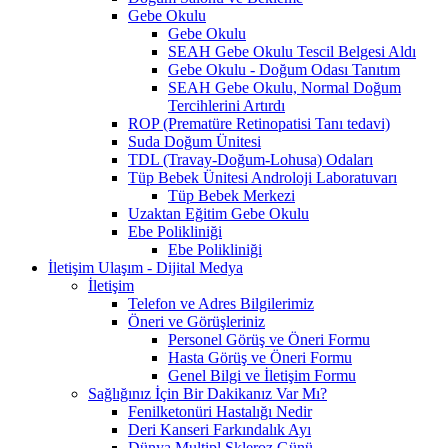
Gebe Okulu
Gebe Okulu
SEAH Gebe Okulu Tescil Belgesi Aldı
Gebe Okulu - Doğum Odası Tanıtım
SEAH Gebe Okulu, Normal Doğum
Tercihlerini Artırdı
ROP (Prematüre Retinopatisi Tanı tedavi)
Suda Doğum Ünitesi
TDL (Travay-Doğum-Lohusa) Odaları
Tüp Bebek Ünitesi Androloji Laboratuvarı
Tüp Bebek Merkezi
Uzaktan Eğitim Gebe Okulu
Ebe Polikliniği
Ebe Polikliniği
İletişim Ulaşım - Dijital Medya
İletişim
Telefon ve Adres Bilgilerimiz
Öneri ve Görüşleriniz
Personel Görüş ve Öneri Formu
Hasta Görüş ve Öneri Formu
Genel Bilgi ve İletişim Formu
Sağlığınız İçin Bir Dakikanız Var Mı?
Fenilketonüri Hastalığı Nedir
Deri Kanseri Farkındalık Ayı
Dünya Multipl Skleroz Günü