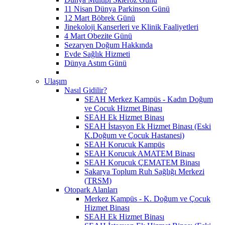
11 Nisan Dünya Parkinson Günü
12 Mart Böbrek Günü
Jinekoloji Kanserleri ve Klinik Faaliyetleri
4 Mart Obezite Günü
Sezaryen Doğum Hakkında
Evde Sağlık Hizmeti
Dünya Astım Günü
Ulaşım
Nasıl Gidilir?
SEAH Merkez Kampüs - Kadın Doğum
ve Çocuk Hizmet Binası
SEAH Ek Hizmet Binası
SEAH İstasyon Ek Hizmet Binası (Eski
K.Doğum ve Çocuk Hastanesi)
SEAH Korucuk Kampüs
SEAH Korucuk AMATEM Binası
SEAH Korucuk ÇEMATEM Binası
Sakarya Toplum Ruh Sağlığı Merkezi
(TRSM)
Otopark Alanları
Merkez Kampüs - K. Doğum ve Çocuk
Hizmet Binası
SEAH Ek Hizmet Binası