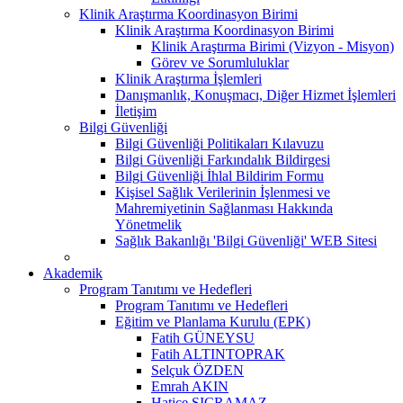
Klinik Araştırma Koordinasyon Birimi
Klinik Araştırma Koordinasyon Birimi
Klinik Araştırma Birimi (Vizyon - Misyon)
Görev ve Sorumluluklar
Klinik Araştırma İşlemleri
Danışmanlık, Konuşmacı, Diğer Hizmet İşlemleri
İletişim
Bilgi Güvenliği
Bilgi Güvenliği Politikaları Kılavuzu
Bilgi Güvenliği Farkındalık Bildirgesi
Bilgi Güvenliği İhlal Bildirim Formu
Kişisel Sağlık Verilerinin İşlenmesi ve
Mahremiyetinin Sağlanması Hakkında
Yönetmelik
Sağlık Bakanlığı 'Bilgi Güvenliği' WEB Sitesi
Akademik
Program Tanıtımı ve Hedefleri
Program Tanıtımı ve Hedefleri
Eğitim ve Planlama Kurulu (EPK)
Fatih GÜNEYSU
Fatih ALTINTOPRAK
Selçuk ÖZDEN
Emrah AKIN
Hatice SIÇRAMAZ