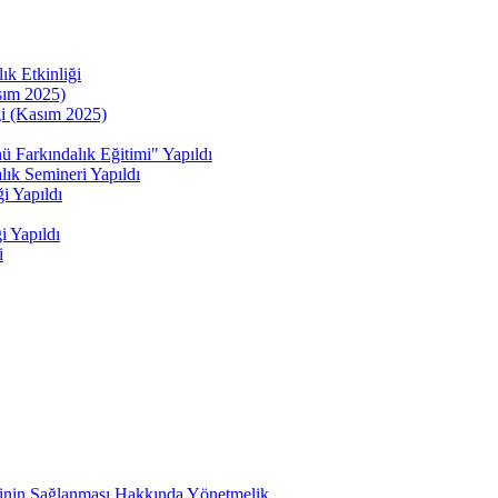
ık Etkinliği
sım 2025)
ği (Kasım 2025)
kındalık Eğitimi" Yapıldı
ık Semineri Yapıldı
i Yapıldı
i Yapıldı
i
etinin Sağlanması Hakkında Yönetmelik