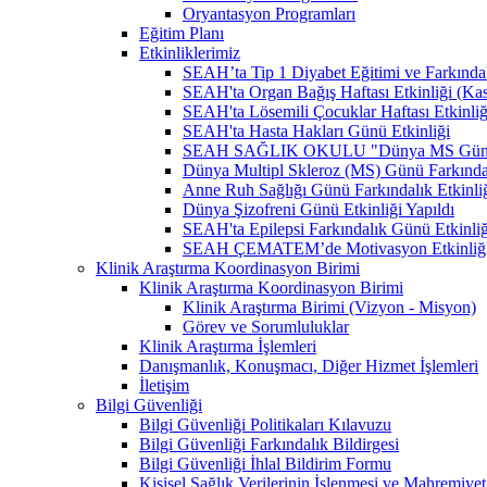
Oryantasyon Programları
Eğitim Planı
Etkinliklerimiz
SEAH’ta Tip 1 Diyabet Eğitimi ve Farkındal
SEAH'ta Organ Bağış Haftası Etkinliği (Ka
SEAH'ta Lösemili Çocuklar Haftası Etkinli
SEAH'ta Hasta Hakları Günü Etkinliği
SEAH SAĞLIK OKULU "Dünya MS Günü Far
Dünya Multipl Skleroz (MS) Günü Farkındal
Anne Ruh Sağlığı Günü Farkındalık Etkinliğ
Dünya Şizofreni Günü Etkinliği Yapıldı
SEAH'ta Epilepsi Farkındalık Günü Etkinliğ
SEAH ÇEMATEM’de Motivasyon Etkinliğ
Klinik Araştırma Koordinasyon Birimi
Klinik Araştırma Koordinasyon Birimi
Klinik Araştırma Birimi (Vizyon - Misyon)
Görev ve Sorumluluklar
Klinik Araştırma İşlemleri
Danışmanlık, Konuşmacı, Diğer Hizmet İşlemleri
İletişim
Bilgi Güvenliği
Bilgi Güvenliği Politikaları Kılavuzu
Bilgi Güvenliği Farkındalık Bildirgesi
Bilgi Güvenliği İhlal Bildirim Formu
Kişisel Sağlık Verilerinin İşlenmesi ve Mahremiy