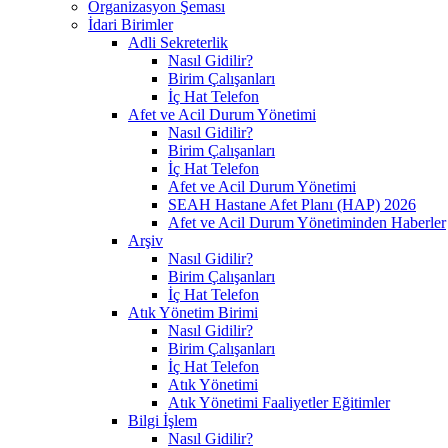
Organizasyon Şeması
İdari Birimler
Adli Sekreterlik
Nasıl Gidilir?
Birim Çalışanları
İç Hat Telefon
Afet ve Acil Durum Yönetimi
Nasıl Gidilir?
Birim Çalışanları
İç Hat Telefon
Afet ve Acil Durum Yönetimi
SEAH Hastane Afet Planı (HAP) 2026
Afet ve Acil Durum Yönetiminden Haberler
Arşiv
Nasıl Gidilir?
Birim Çalışanları
İç Hat Telefon
Atık Yönetim Birimi
Nasıl Gidilir?
Birim Çalışanları
İç Hat Telefon
Atık Yönetimi
Atık Yönetimi Faaliyetler Eğitimler
Bilgi İşlem
Nasıl Gidilir?