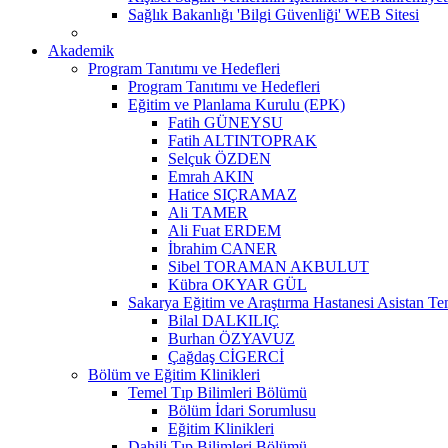
Sağlık Bakanlığı 'Bilgi Güvenliği' WEB Sitesi
Akademik
Program Tanıtımı ve Hedefleri
Program Tanıtımı ve Hedefleri
Eğitim ve Planlama Kurulu (EPK)
Fatih GÜNEYSU
Fatih ALTINTOPRAK
Selçuk ÖZDEN
Emrah AKIN
Hatice SIÇRAMAZ
Ali TAMER
Ali Fuat ERDEM
İbrahim CANER
Sibel TORAMAN AKBULUT
Kübra OKYAR GÜL
Sakarya Eğitim ve Araştırma Hastanesi Asistan Tem
Bilal DALKILIÇ
Burhan ÖZYAVUZ
Çağdaş CİGERCİ
Bölüm ve Eğitim Klinikleri
Temel Tıp Bilimleri Bölümü
Bölüm İdari Sorumlusu
Eğitim Klinikleri
Dahili Tıp Bilimleri Bölümü