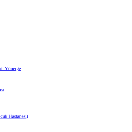
air Yönerge
sı
cuk Hastanesi)