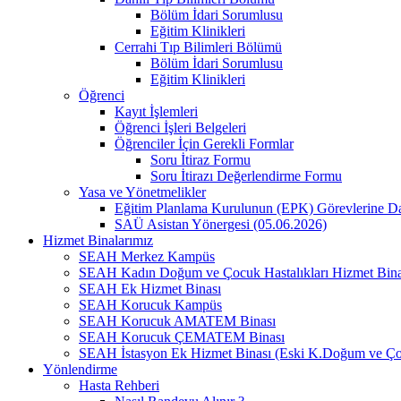
Bölüm İdari Sorumlusu
Eğitim Klinikleri
Cerrahi Tıp Bilimleri Bölümü
Bölüm İdari Sorumlusu
Eğitim Klinikleri
Öğrenci
Kayıt İşlemleri
Öğrenci İşleri Belgeleri
Öğrenciler İçin Gerekli Formlar
Soru İtiraz Formu
Soru İtirazı Değerlendirme Formu
Yasa ve Yönetmelikler
Eğitim Planlama Kurulunun (EPK) Görevlerine D
SAÜ Asistan Yönergesi (05.06.2026)
Hizmet Binalarımız
SEAH Merkez Kampüs
SEAH Kadın Doğum ve Çocuk Hastalıkları Hizmet Bina
SEAH Ek Hizmet Binası
SEAH Korucuk Kampüs
SEAH Korucuk AMATEM Binası
SEAH Korucuk ÇEMATEM Binası
SEAH İstasyon Ek Hizmet Binası (Eski K.Doğum ve Ço
Yönlendirme
Hasta Rehberi