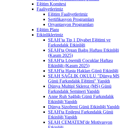
Eğitim Komitesi
Faaliyetlerimiz
Eğitim Faaliyetlerimiz
Sertifikasyon Programları
Oryantasyon Programları
Eğitim Planı
Etkinliklerimiz
SEAH’ta Tip 1 Diyabet Eğitimi ve
Farkındalık Etkinliği
SEAH'ta Organ Bağış Haftası Etkinliği
(Kasım 2025)
SEAH'ta Lösemili Çocuklar Haftası
Etkinliği (Kasım 2025)
SEAH'ta Hasta Hakları Günü Etkinliği
SEAH SAĞLIK OKULU "Dünya MS
Günü Farkındalık Eğitimi" Yapıldı
Dünya Multipl Skleroz (MS) Günü
Farkındalık Semineri Yapıldı
Anne Ruh Sağlığı Günü Farkındalık
Etkinliği Yapıldı
Dünya Şizofreni Günü Etkinliği Yapıldı
SEAH'ta Epilepsi Farkındalık Günü
Etkinliği Yapıldı
SEAH ÇEMATEM’de Motivasyon
Etkinliği