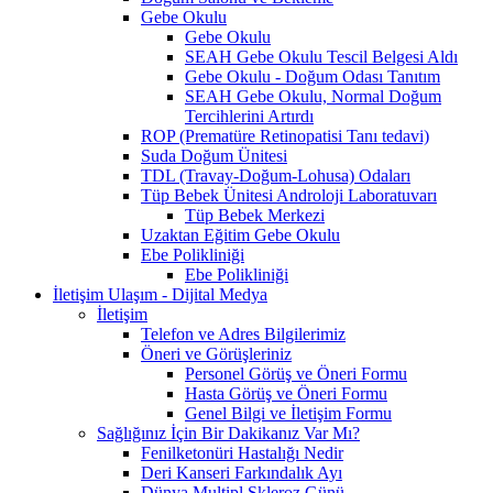
Gebe Okulu
Gebe Okulu
SEAH Gebe Okulu Tescil Belgesi Aldı
Gebe Okulu - Doğum Odası Tanıtım
SEAH Gebe Okulu, Normal Doğum
Tercihlerini Artırdı
ROP (Prematüre Retinopatisi Tanı tedavi)
Suda Doğum Ünitesi
TDL (Travay-Doğum-Lohusa) Odaları
Tüp Bebek Ünitesi Androloji Laboratuvarı
Tüp Bebek Merkezi
Uzaktan Eğitim Gebe Okulu
Ebe Polikliniği
Ebe Polikliniği
İletişim Ulaşım - Dijital Medya
İletişim
Telefon ve Adres Bilgilerimiz
Öneri ve Görüşleriniz
Personel Görüş ve Öneri Formu
Hasta Görüş ve Öneri Formu
Genel Bilgi ve İletişim Formu
Sağlığınız İçin Bir Dakikanız Var Mı?
Fenilketonüri Hastalığı Nedir
Deri Kanseri Farkındalık Ayı
Dünya Multipl Skleroz Günü