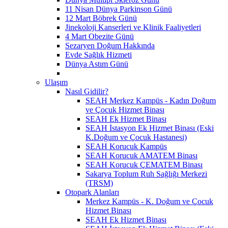
11 Nisan Dünya Parkinson Günü
12 Mart Böbrek Günü
Jinekoloji Kanserleri ve Klinik Faaliyetleri
4 Mart Obezite Günü
Sezaryen Doğum Hakkında
Evde Sağlık Hizmeti
Dünya Astım Günü
Ulaşım
Nasıl Gidilir?
SEAH Merkez Kampüs - Kadın Doğum
ve Çocuk Hizmet Binası
SEAH Ek Hizmet Binası
SEAH İstasyon Ek Hizmet Binası (Eski
K.Doğum ve Çocuk Hastanesi)
SEAH Korucuk Kampüs
SEAH Korucuk AMATEM Binası
SEAH Korucuk ÇEMATEM Binası
Sakarya Toplum Ruh Sağlığı Merkezi
(TRSM)
Otopark Alanları
Merkez Kampüs - K. Doğum ve Çocuk
Hizmet Binası
SEAH Ek Hizmet Binası