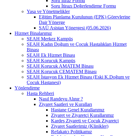
Soru İtiraz Formu
Soru İtirazı Değerlendirme Formu
Yasa ve Yönetmelikler
Eğitim Planlama Kurulunun (EPK) Görevlerine
Dair Yönerge
SAÜ Asistan Yönergesi (05.06.2026)
Hizmet Binalarımız
SEAH Merkez Kampüs
SEAH Kadın Doğum ve Çocuk Hastalıkları Hizmet
Binası
SEAH Ek Hizmet Binası
SEAH Korucuk Kampüs
SEAH Korucuk AMATEM Binası
SEAH Korucuk ÇEMATEM Binası
SEAH İstasyon Ek Hizmet Binası (Eski K.Doğum ve
Çocuk Hastanesi)
Yönlendirme
Hasta Rehberi
Nasıl Randevu Alınır ?
Ziyaret Saatleri ve Kuralları
Hastane Genel Kurallarımız
Ziyaret ve Ziyaretçi Kurallarımız
Kardeş Ziyareti ve Çocuk Ziyaretçi
Ziyaret Saatlerimiz (Klinikler)
Refakatçı Politikamız