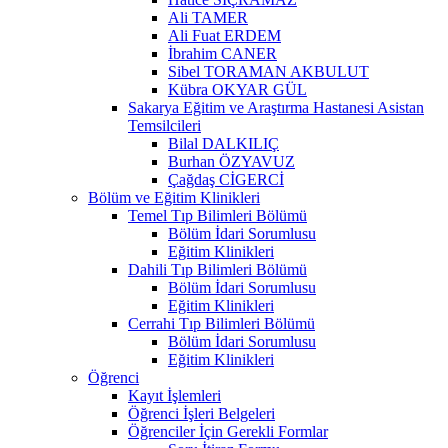
Ali TAMER
Ali Fuat ERDEM
İbrahim CANER
Sibel TORAMAN AKBULUT
Kübra OKYAR GÜL
Sakarya Eğitim ve Araştırma Hastanesi Asistan
Temsilcileri
Bilal DALKILIÇ
Burhan ÖZYAVUZ
Çağdaş CİGERCİ
Bölüm ve Eğitim Klinikleri
Temel Tıp Bilimleri Bölümü
Bölüm İdari Sorumlusu
Eğitim Klinikleri
Dahili Tıp Bilimleri Bölümü
Bölüm İdari Sorumlusu
Eğitim Klinikleri
Cerrahi Tıp Bilimleri Bölümü
Bölüm İdari Sorumlusu
Eğitim Klinikleri
Öğrenci
Kayıt İşlemleri
Öğrenci İşleri Belgeleri
Öğrenciler İçin Gerekli Formlar