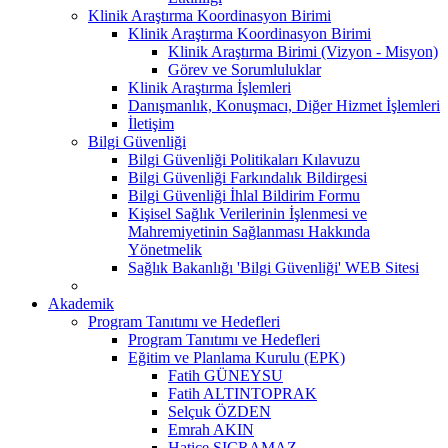
Klinik Araştırma Koordinasyon Birimi
Klinik Araştırma Koordinasyon Birimi
Klinik Araştırma Birimi (Vizyon - Misyon)
Görev ve Sorumluluklar
Klinik Araştırma İşlemleri
Danışmanlık, Konuşmacı, Diğer Hizmet İşlemleri
İletişim
Bilgi Güvenliği
Bilgi Güvenliği Politikaları Kılavuzu
Bilgi Güvenliği Farkındalık Bildirgesi
Bilgi Güvenliği İhlal Bildirim Formu
Kişisel Sağlık Verilerinin İşlenmesi ve
Mahremiyetinin Sağlanması Hakkında
Yönetmelik
Sağlık Bakanlığı 'Bilgi Güvenliği' WEB Sitesi
Akademik
Program Tanıtımı ve Hedefleri
Program Tanıtımı ve Hedefleri
Eğitim ve Planlama Kurulu (EPK)
Fatih GÜNEYSU
Fatih ALTINTOPRAK
Selçuk ÖZDEN
Emrah AKIN
Hatice SIÇRAMAZ