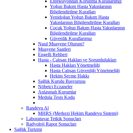
Enfeksiyondan Korunma Kurallarımız
Yoğun Bakım Hasta Yakınlarının
Bilgilendirilme Kuralları
Yenidoğan Yoğun Bakım Hasta
Yakınlarının Bilgilendirilme Kuralları
Çocuk Yoğun Bakım Hasta Yakınlarının
Bilgilendirilme Kuralları
Güvenlik Kurallarımız
Nasıl Muayene Olurum?
Muayene Saatleri
Engelli Rehberi
Hasta - Çalışan Hakları ve Sorumlulukları
Hasta Hakları Yönetmeliği
Hasta Çalışan Güvenliği Yönetmeliği
Hekim Seçme Hakkı
Sağlık Kurulu Başvurusu
Nöbetçi Eczaneler
Anlaşmalı Kurumlar
Medula Tesis Kodu
Randevu Al
MHRS (Merkezi Hekim Randevu Sistemi)
Laboratuvar Tetkik Sonuçları
Radyoloji Rapor Sonuçları
Sağlık Turizmi