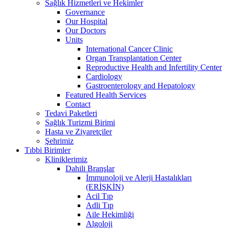
Sağlık Hizmetleri ve Hekimler
Governance
Our Hospital
Our Doctors
Units
International Cancer Clinic
Organ Transplantation Center
Reproductive Health and Infertility Center
Cardiology
Gastroenterology and Hepatology
Featured Health Services
Contact
Tedavi Paketleri
Sağlık Turizmi Birimi
Hasta ve Ziyaretçiler
Şehrimiz
Tıbbi Birimler
Kliniklerimiz
Dahili Branşlar
İmmunoloji ve Alerji Hastalıkları
(ERİŞKİN)
Acil Tıp
Adli Tıp
Aile Hekimliği
Algoloji