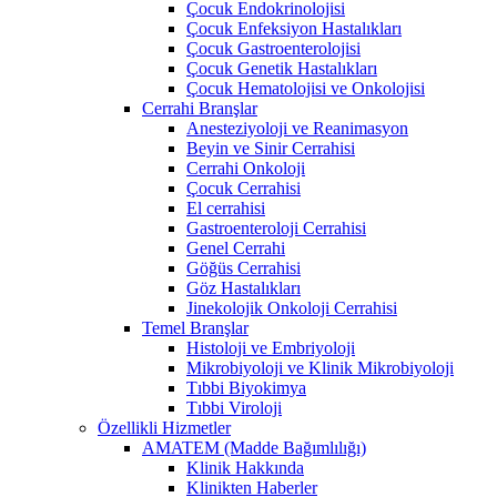
Çocuk Endokrinolojisi
Çocuk Enfeksiyon Hastalıkları
Çocuk Gastroenterolojisi
Çocuk Genetik Hastalıkları
Çocuk Hematolojisi ve Onkolojisi
Cerrahi Branşlar
Anesteziyoloji ve Reanimasyon
Beyin ve Sinir Cerrahisi
Cerrahi Onkoloji
Çocuk Cerrahisi
El cerrahisi
Gastroenteroloji Cerrahisi
Genel Cerrahi
Göğüs Cerrahisi
Göz Hastalıkları
Jinekolojik Onkoloji Cerrahisi
Temel Branşlar
Histoloji ve Embriyoloji
Mikrobiyoloji ve Klinik Mikrobiyoloji
Tıbbi Biyokimya
Tıbbi Viroloji
Özellikli Hizmetler
AMATEM (Madde Bağımlılığı)
Klinik Hakkında
Klinikten Haberler