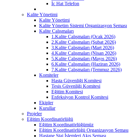
İç Hat Telefon
Kalite Yönetimi
Kalite Yönetimi
Kalite Yönetim Sistemi Organizasyon Şeması
Kalite Çalışmaları
1.Kalite Çalışmaları (Ocak 2026)
2.Kalite Çalışmaları (Şubat 2026)
3.Kalite Çalışmaları (Mart 2026)
4.Kalite Çalışmaları (Nisan 2026)
5.Kalite Çalışmaları (Mayıs 2026)
6.Kalite Çalışmaları (Haziran 2026)
7.Kalite Çalışmaları (Temmuz 2026)
Komiteler
Hasta Güvenliği Komitesi
Tesis Güvenliği Komitesi
Eğitim Komitesi
Enfeksiyon Kontrol Komitesi
Ekipler
Kurullar
Projeler
Eğitim Koordinatörlüğü
Eğitim Koordinatörlüğümüz
Eğitim Koordinatörlüğü Organizasyon Şeması
Hastane Staj İşlemleri Akış Şeması