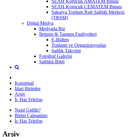
SEAH Korucuk AMATEM Binası
SEAH Korucuk ÇEMATEM Binası
Sakarya Toplum Ruh Sağlığı Merkezi
(TRSM)
Dijital Medya
Medyada Biz
İletişim & Tanıtım Faaliyetleri
E-Bülten
Toplantı ve Organizasyonlar
Sağlık Takvimi
Fotoğraf Galerisi
Sağlıklı Bilgi
Kurumsal
İdari Birimler
Arşiv
İç Hat Telefon
Nasıl Gidilir?
Birim Çalışanları
İç Hat Telefon
Arşiv