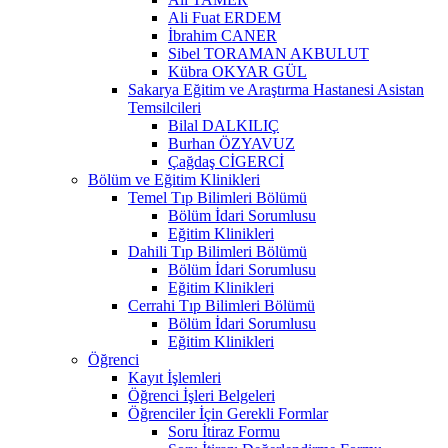
Ali Fuat ERDEM
İbrahim CANER
Sibel TORAMAN AKBULUT
Kübra OKYAR GÜL
Sakarya Eğitim ve Araştırma Hastanesi Asistan
Temsilcileri
Bilal DALKILIÇ
Burhan ÖZYAVUZ
Çağdaş CİGERCİ
Bölüm ve Eğitim Klinikleri
Temel Tıp Bilimleri Bölümü
Bölüm İdari Sorumlusu
Eğitim Klinikleri
Dahili Tıp Bilimleri Bölümü
Bölüm İdari Sorumlusu
Eğitim Klinikleri
Cerrahi Tıp Bilimleri Bölümü
Bölüm İdari Sorumlusu
Eğitim Klinikleri
Öğrenci
Kayıt İşlemleri
Öğrenci İşleri Belgeleri
Öğrenciler İçin Gerekli Formlar
Soru İtiraz Formu