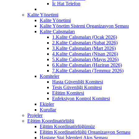
İç Hat Telefon
Kalite Yönetimi
Kalite Yönetimi
Kalite Yönetim Sistemi Organizasyon Şeması
Kalite Çalışmaları
1.Kalite Çalışmaları (Ocak 2026)
2.Kalite Çalışmaları (Şubat 2026)
3.Kalite Çalışmaları (Mart 2026)
4.Kalite Çalışmaları (Nisan 2026)
5.Kalite Çalışmaları (Mayıs 2026)
6.Kalite Çalışmaları (Haziran 2026)
7.Kalite Çalışmaları (Temmuz 2026)
Komiteler
Hasta Güvenliği Komitesi
Tesis Güvenliği Komitesi
Eğitim Komitesi
Enfeksiyon Kontrol Komitesi
Ekipler
Kurullar
Projeler
Eğitim Koordinatörlüğü
Eğitim Koordinatörlüğümüz
Eğitim Koordinatörlüğü Organizasyon Şeması
Hastane Staj İşlemleri Akış Şeması