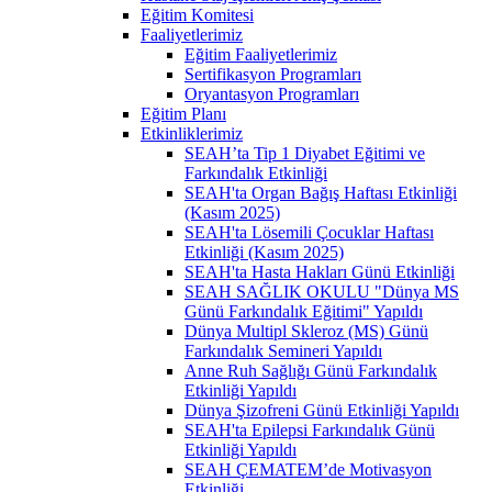
Eğitim Komitesi
Faaliyetlerimiz
Eğitim Faaliyetlerimiz
Sertifikasyon Programları
Oryantasyon Programları
Eğitim Planı
Etkinliklerimiz
SEAH’ta Tip 1 Diyabet Eğitimi ve
Farkındalık Etkinliği
SEAH'ta Organ Bağış Haftası Etkinliği
(Kasım 2025)
SEAH'ta Lösemili Çocuklar Haftası
Etkinliği (Kasım 2025)
SEAH'ta Hasta Hakları Günü Etkinliği
SEAH SAĞLIK OKULU "Dünya MS
Günü Farkındalık Eğitimi" Yapıldı
Dünya Multipl Skleroz (MS) Günü
Farkındalık Semineri Yapıldı
Anne Ruh Sağlığı Günü Farkındalık
Etkinliği Yapıldı
Dünya Şizofreni Günü Etkinliği Yapıldı
SEAH'ta Epilepsi Farkındalık Günü
Etkinliği Yapıldı
SEAH ÇEMATEM’de Motivasyon
Etkinliği