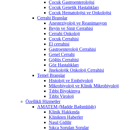
Çocuk Gastroenterolojisi
Çocuk Genetik Hastalıkları
Çocuk Hematolojisi ve Onkolojisi
Cerrahi Branşlar
Anesteziyoloji ve Reanimasyon
Beyin ve Sinir Cerrahisi
Cerrahi Onkoloji
Çocuk Cerrahisi
El cerrahisi
Gastroenteroloji Cerrahisi
Genel Cerrahi
Göğüs Cerrahisi
Göz Hastalıkları
Jinekolojik Onkoloji Cerrahisi
Temel Branşlar
Histoloji ve Embriyoloji
Mikrobiyoloji ve Klinik Mikrobiyoloji
Tıbbi Biyokimya
Tıbbi Viroloji
Özellikli Hizmetler
AMATEM (Madde Bağımlılığı)
Klinik Hakkında
Klinikten Haberler
Nasıl Gidilir
Sıkça Sorulan Sorular