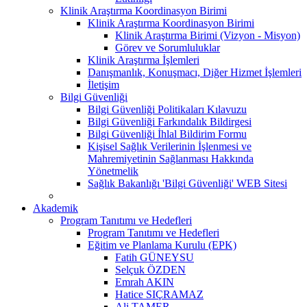
Klinik Araştırma Koordinasyon Birimi
Klinik Araştırma Koordinasyon Birimi
Klinik Araştırma Birimi (Vizyon - Misyon)
Görev ve Sorumluluklar
Klinik Araştırma İşlemleri
Danışmanlık, Konuşmacı, Diğer Hizmet İşlemleri
İletişim
Bilgi Güvenliği
Bilgi Güvenliği Politikaları Kılavuzu
Bilgi Güvenliği Farkındalık Bildirgesi
Bilgi Güvenliği İhlal Bildirim Formu
Kişisel Sağlık Verilerinin İşlenmesi ve
Mahremiyetinin Sağlanması Hakkında
Yönetmelik
Sağlık Bakanlığı 'Bilgi Güvenliği' WEB Sitesi
Akademik
Program Tanıtımı ve Hedefleri
Program Tanıtımı ve Hedefleri
Eğitim ve Planlama Kurulu (EPK)
Fatih GÜNEYSU
Selçuk ÖZDEN
Emrah AKIN
Hatice SIÇRAMAZ
Ali TAMER