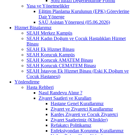
Soru İtirazı Değerlendirme Formu
Yasa ve Yönetmelikler
Eğitim Planlama Kurulunun (EPK) Görevlerine
Dair Yönerge
SAÜ Asistan Yönergesi (05.06.2026)
Hizmet Binalarımız
SEAH Merkez Kampüs
SEAH Kadın Doğum ve Çocuk Hastalıkları Hizmet
Binası
SEAH Ek Hizmet Binası
SEAH Korucuk Kampüs
SEAH Korucuk AMATEM Binası
SEAH Korucuk ÇEMATEM Binası
SEAH İstasyon Ek Hizmet Binası (Eski K.Doğum ve
Çocuk Hastanesi)
Yönlendirme
Hasta Rehberi
Nasıl Randevu Alınır ?
Ziyaret Saatleri ve Kuralları
Hastane Genel Kurallarımız
Ziyaret ve Ziyaretçi Kurallarımız
Kardeş Ziyareti ve Çocuk Ziyaretçi
Ziyaret Saatlerimiz (Klinikler)
Refakatçı Politikamız
Enfeksiyondan Korunma Kurallarımız