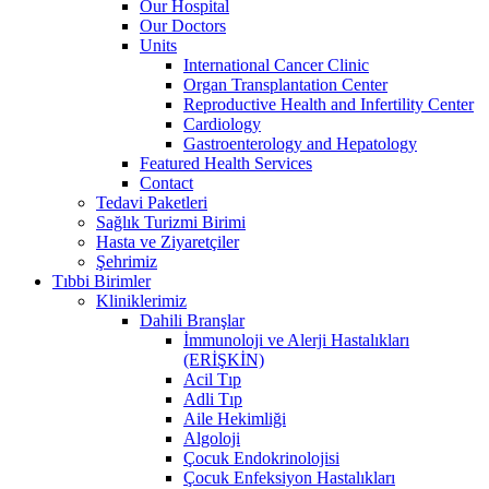
Our Hospital
Our Doctors
Units
International Cancer Clinic
Organ Transplantation Center
Reproductive Health and Infertility Center
Cardiology
Gastroenterology and Hepatology
Featured Health Services
Contact
Tedavi Paketleri
Sağlık Turizmi Birimi
Hasta ve Ziyaretçiler
Şehrimiz
Tıbbi Birimler
Kliniklerimiz
Dahili Branşlar
İmmunoloji ve Alerji Hastalıkları
(ERİŞKİN)
Acil Tıp
Adli Tıp
Aile Hekimliği
Algoloji
Çocuk Endokrinolojisi
Çocuk Enfeksiyon Hastalıkları