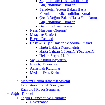
Yoğun Bakım Hasta Yakınlarının
Bilgilendirilme Kuralları
Yenidoğan Yoğun Bakım Hasta
Yakınlarının Bilgilendirilme Kuralları
Çocuk Yoğun Bakım Hasta Yakınlarının
Bilgilendirilme Kuralları
Güvenlik Kurallarımız
Nasıl Muayene Olurum?
Muayene Saatleri
Engelli Rehberi
Hasta - Çalışan Hakları ve Sorumlulukları
Hasta Hakları Yönetmeliği
Hasta Çalışan Güvenliği Yönetmeliği
Hekim Seçme Hakkı
Sağlık Kurulu Başvurusu
Nöbetçi Eczaneler
Anlaşmalı Kurumlar
Medula Tesis Kodu
Merkezi Hekim Randevu Sistemi
Laboratuvar Tetkik Sonuçları
Radyoloji Rapor Sonuçları
Sağlık Turizmi
Sağlık Hizmetleri ve Hekimler
Governance