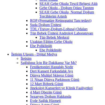
SEAH Gebe Okulu Tescil Belgesi Aldı
Gebe Okulu - Doğum Odası Tanıtım
SEAH Gebe Okulu, Normal Doğum
Tercihlerini Artırdı
ROP (Prematüre Retinopatisi Tanı tedavi)
Suda Doğum Ünitesi
TDL (Travay-Doğum-Lohusa) Odaları
Tüp Bebek Ünitesi Androloji Laboratuvarı
Tüp Bebek Merkezi
Uzaktan Eğitim Gebe Okulu
Ebe Polikliniği
Ebe Polikliniği
İletişim Ulaşım - Dijital Medya
İletişim
Sağlığınız İçin Bir Dakikanız Var Mı?
Fenilketonüri Hastalığı Nedir
Deri Kanseri Farkındalık Ayı
Dünya Multipl Skleroz Günü
11 Nisan Dünya Parkinson Günü
12 Mart Böbrek Günü
Jinekoloji Kanserleri ve Klinik Faaliyetleri
4 Mart Obezite Günü
Sezaryen Doğum Hakkında
Evde Sağlık Hizmeti
Dünya Astım Günü