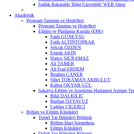
Sağlık Bakanlığı 'Bilgi Güvenliği' WEB Sitesi
Akademik
Program Tanıtımı ve Hedefleri
Program Tanıtımı ve Hedefleri
Eğitim ve Planlama Kurulu (EPK)
Fatih GÜNEYSU
Fatih ALTINTOPRAK
Selçuk ÖZDEN
Emrah AKIN
Hatice SIÇRAMAZ
Ali TAMER
Ali Fuat ERDEM
İbrahim CANER
Sibel TORAMAN AKBULUT
Kübra OKYAR GÜL
Sakarya Eğitim ve Araştırma Hastanesi Asistan Tem
Bilal DALKILIÇ
Burhan ÖZYAVUZ
Çağdaş CİGERCİ
Bölüm ve Eğitim Klinikleri
Temel Tıp Bilimleri Bölümü
Bölüm İdari Sorumlusu
Eğitim Klinikleri
Dahili Tıp Bilimleri Bölümü