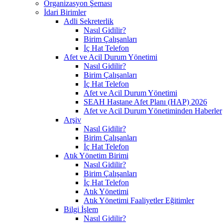
Organizasyon Şeması
İdari Birimler
Adli Sekreterlik
Nasıl Gidilir?
Birim Çalışanları
İç Hat Telefon
Afet ve Acil Durum Yönetimi
Nasıl Gidilir?
Birim Çalışanları
İç Hat Telefon
Afet ve Acil Durum Yönetimi
SEAH Hastane Afet Planı (HAP) 2026
Afet ve Acil Durum Yönetiminden Haberler
Arşiv
Nasıl Gidilir?
Birim Çalışanları
İç Hat Telefon
Atık Yönetim Birimi
Nasıl Gidilir?
Birim Çalışanları
İç Hat Telefon
Atık Yönetimi
Atık Yönetimi Faaliyetler Eğitimler
Bilgi İşlem
Nasıl Gidilir?