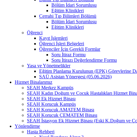
Bölüm İdari Sorumlusu
Eğitim Klinikleri
Cerrahi Tıp Bilimleri Bölümü
Bölüm İdari Sorumlusu
Eğitim Klinikleri
Öğrenci
Kayıt İşlemleri
Öğrenci İşleri Belgeleri
Öğrenciler İçin Gerekli Formlar
Soru İtiraz Formu
Soru İtirazı Değerlendirme Formu
Yasa ve Yönetmelikler
Eğitim Planlama Kurulunun (EPK) Görevlerine D
SAÜ Asistan Yönergesi (05.06.2026)
Hizmet Binalarımız
SEAH Merkez Kampüs
SEAH Kadın Doğum ve Çocuk Hastalıkları Hizmet Bina
SEAH Ek Hizmet Binası
SEAH Korucuk Kampüs
SEAH Korucuk AMATEM Binası
SEAH Korucuk ÇEMATEM Binası
SEAH İstasyon Ek Hizmet Binası (Eski K.Doğum ve Ço
Yönlendirme
Hasta Rehberi