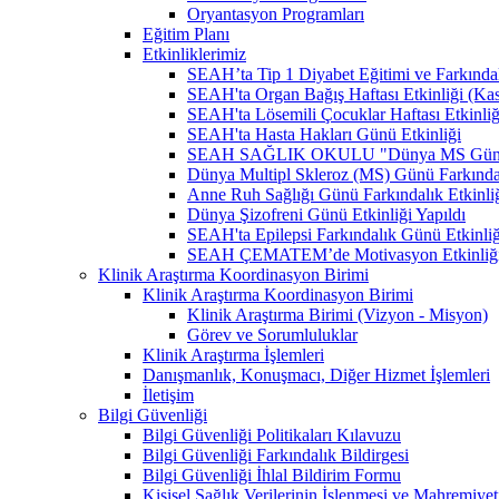
Oryantasyon Programları
Eğitim Planı
Etkinliklerimiz
SEAH’ta Tip 1 Diyabet Eğitimi ve Farkındal
SEAH'ta Organ Bağış Haftası Etkinliği (Ka
SEAH'ta Lösemili Çocuklar Haftası Etkinli
SEAH'ta Hasta Hakları Günü Etkinliği
SEAH SAĞLIK OKULU "Dünya MS Günü Far
Dünya Multipl Skleroz (MS) Günü Farkındal
Anne Ruh Sağlığı Günü Farkındalık Etkinliğ
Dünya Şizofreni Günü Etkinliği Yapıldı
SEAH'ta Epilepsi Farkındalık Günü Etkinliğ
SEAH ÇEMATEM’de Motivasyon Etkinliğ
Klinik Araştırma Koordinasyon Birimi
Klinik Araştırma Koordinasyon Birimi
Klinik Araştırma Birimi (Vizyon - Misyon)
Görev ve Sorumluluklar
Klinik Araştırma İşlemleri
Danışmanlık, Konuşmacı, Diğer Hizmet İşlemleri
İletişim
Bilgi Güvenliği
Bilgi Güvenliği Politikaları Kılavuzu
Bilgi Güvenliği Farkındalık Bildirgesi
Bilgi Güvenliği İhlal Bildirim Formu
Kişisel Sağlık Verilerinin İşlenmesi ve Mahremiy