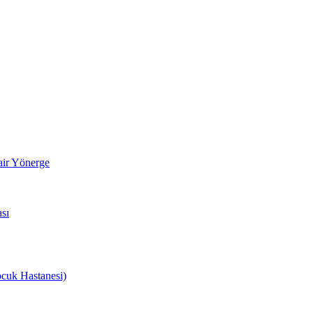
air Yönerge
sı
cuk Hastanesi)