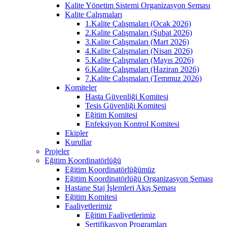
Kalite Yönetim Sistemi Organizasyon Şeması
Kalite Çalışmaları
1.Kalite Çalışmaları (Ocak 2026)
2.Kalite Çalışmaları (Şubat 2026)
3.Kalite Çalışmaları (Mart 2026)
4.Kalite Çalışmaları (Nisan 2026)
5.Kalite Çalışmaları (Mayıs 2026)
6.Kalite Çalışmaları (Haziran 2026)
7.Kalite Çalışmaları (Temmuz 2026)
Komiteler
Hasta Güvenliği Komitesi
Tesis Güvenliği Komitesi
Eğitim Komitesi
Enfeksiyon Kontrol Komitesi
Ekipler
Kurullar
Projeler
Eğitim Koordinatörlüğü
Eğitim Koordinatörlüğümüz
Eğitim Koordinatörlüğü Organizasyon Şeması
Hastane Staj İşlemleri Akış Şeması
Eğitim Komitesi
Faaliyetlerimiz
Eğitim Faaliyetlerimiz
Sertifikasyon Programları