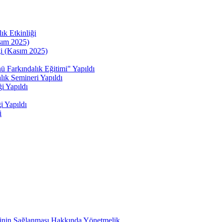
ık Etkinliği
sım 2025)
ği (Kasım 2025)
kındalık Eğitimi" Yapıldı
ık Semineri Yapıldı
i Yapıldı
i Yapıldı
i
etinin Sağlanması Hakkında Yönetmelik