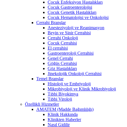
Çocuk Enfeksiyon Hastalıkları
Çocuk Gastroenterolojisi
Çocuk Genetik Hastalıkları
Çocuk Hematolojisi ve Onkolojisi
Cerrahi Branşlar
Anesteziyoloji ve Reanimasyon
Beyin ve Sinir Cerrahisi
Cerrahi Onkoloji
Çocuk Cerrahisi
El cerrahisi
Gastroenteroloji Cerrahisi
Genel Cerrahi
Göğüs Cerrahisi
Göz Hastalıkları
Jinekolojik Onkoloji Cerrahisi
Temel Branşlar
Histoloji ve Embriyoloji
Mikrobiyoloji ve Klinik Mikrobiyoloji
Tıbbi Biyokimya
Tıbbi Viroloji
Özellikli Hizmetler
AMATEM (Madde Bağımlılığı)
Klinik Hakkında
Klinikten Haberler
Nasıl Gidilir