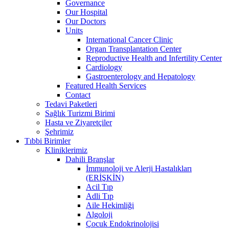
Governance
Our Hospital
Our Doctors
Units
International Cancer Clinic
Organ Transplantation Center
Reproductive Health and Infertility Center
Cardiology
Gastroenterology and Hepatology
Featured Health Services
Contact
Tedavi Paketleri
Sağlık Turizmi Birimi
Hasta ve Ziyaretçiler
Şehrimiz
Tıbbi Birimler
Kliniklerimiz
Dahili Branşlar
İmmunoloji ve Alerji Hastalıkları
(ERİŞKİN)
Acil Tıp
Adli Tıp
Aile Hekimliği
Algoloji
Çocuk Endokrinolojisi