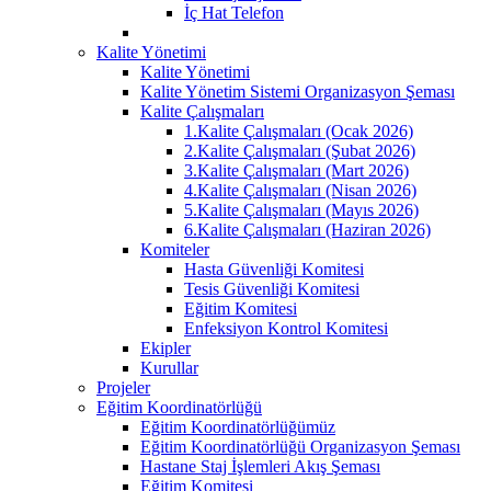
İç Hat Telefon
Kalite Yönetimi
Kalite Yönetimi
Kalite Yönetim Sistemi Organizasyon Şeması
Kalite Çalışmaları
1.Kalite Çalışmaları (Ocak 2026)
2.Kalite Çalışmaları (Şubat 2026)
3.Kalite Çalışmaları (Mart 2026)
4.Kalite Çalışmaları (Nisan 2026)
5.Kalite Çalışmaları (Mayıs 2026)
6.Kalite Çalışmaları (Haziran 2026)
Komiteler
Hasta Güvenliği Komitesi
Tesis Güvenliği Komitesi
Eğitim Komitesi
Enfeksiyon Kontrol Komitesi
Ekipler
Kurullar
Projeler
Eğitim Koordinatörlüğü
Eğitim Koordinatörlüğümüz
Eğitim Koordinatörlüğü Organizasyon Şeması
Hastane Staj İşlemleri Akış Şeması
Eğitim Komitesi