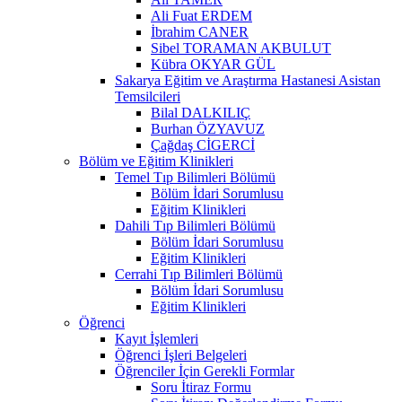
Ali Fuat ERDEM
İbrahim CANER
Sibel TORAMAN AKBULUT
Kübra OKYAR GÜL
Sakarya Eğitim ve Araştırma Hastanesi Asistan
Temsilcileri
Bilal DALKILIÇ
Burhan ÖZYAVUZ
Çağdaş CİGERCİ
Bölüm ve Eğitim Klinikleri
Temel Tıp Bilimleri Bölümü
Bölüm İdari Sorumlusu
Eğitim Klinikleri
Dahili Tıp Bilimleri Bölümü
Bölüm İdari Sorumlusu
Eğitim Klinikleri
Cerrahi Tıp Bilimleri Bölümü
Bölüm İdari Sorumlusu
Eğitim Klinikleri
Öğrenci
Kayıt İşlemleri
Öğrenci İşleri Belgeleri
Öğrenciler İçin Gerekli Formlar
Soru İtiraz Formu