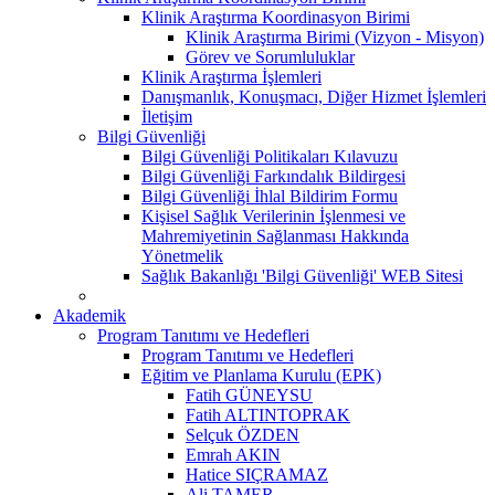
Klinik Araştırma Koordinasyon Birimi
Klinik Araştırma Birimi (Vizyon - Misyon)
Görev ve Sorumluluklar
Klinik Araştırma İşlemleri
Danışmanlık, Konuşmacı, Diğer Hizmet İşlemleri
İletişim
Bilgi Güvenliği
Bilgi Güvenliği Politikaları Kılavuzu
Bilgi Güvenliği Farkındalık Bildirgesi
Bilgi Güvenliği İhlal Bildirim Formu
Kişisel Sağlık Verilerinin İşlenmesi ve
Mahremiyetinin Sağlanması Hakkında
Yönetmelik
Sağlık Bakanlığı 'Bilgi Güvenliği' WEB Sitesi
Akademik
Program Tanıtımı ve Hedefleri
Program Tanıtımı ve Hedefleri
Eğitim ve Planlama Kurulu (EPK)
Fatih GÜNEYSU
Fatih ALTINTOPRAK
Selçuk ÖZDEN
Emrah AKIN
Hatice SIÇRAMAZ
Ali TAMER