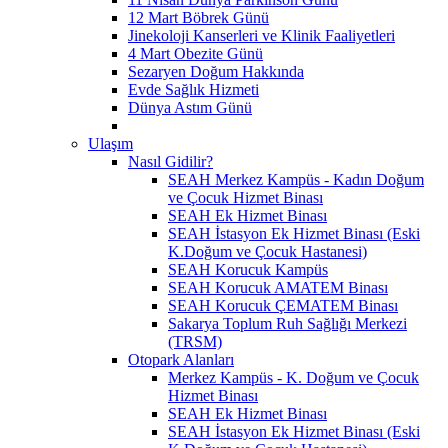
12 Mart Böbrek Günü
Jinekoloji Kanserleri ve Klinik Faaliyetleri
4 Mart Obezite Günü
Sezaryen Doğum Hakkında
Evde Sağlık Hizmeti
Dünya Astım Günü
Ulaşım
Nasıl Gidilir?
SEAH Merkez Kampüs - Kadın Doğum
ve Çocuk Hizmet Binası
SEAH Ek Hizmet Binası
SEAH İstasyon Ek Hizmet Binası (Eski
K.Doğum ve Çocuk Hastanesi)
SEAH Korucuk Kampüs
SEAH Korucuk AMATEM Binası
SEAH Korucuk ÇEMATEM Binası
Sakarya Toplum Ruh Sağlığı Merkezi
(TRSM)
Otopark Alanları
Merkez Kampüs - K. Doğum ve Çocuk
Hizmet Binası
SEAH Ek Hizmet Binası
SEAH İstasyon Ek Hizmet Binası (Eski