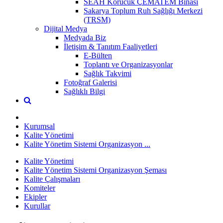
SEAH Korucuk ÇEMATEM Binası
Sakarya Toplum Ruh Sağlığı Merkezi
(TRSM)
Dijital Medya
Medyada Biz
İletişim & Tanıtım Faaliyetleri
E-Bülten
Toplantı ve Organizasyonlar
Sağlık Takvimi
Fotoğraf Galerisi
Sağlıklı Bilgi
Kurumsal
Kalite Yönetimi
Kalite Yönetim Sistemi Organizasyon ...
Kalite Yönetimi
Kalite Yönetim Sistemi Organizasyon Şeması
Kalite Çalışmaları
Komiteler
Ekipler
Kurullar