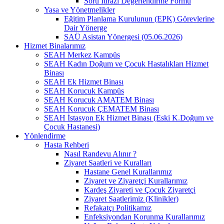
Soru İtirazı Değerlendirme Formu
Yasa ve Yönetmelikler
Eğitim Planlama Kurulunun (EPK) Görevlerine
Dair Yönerge
SAÜ Asistan Yönergesi (05.06.2026)
Hizmet Binalarımız
SEAH Merkez Kampüs
SEAH Kadın Doğum ve Çocuk Hastalıkları Hizmet
Binası
SEAH Ek Hizmet Binası
SEAH Korucuk Kampüs
SEAH Korucuk AMATEM Binası
SEAH Korucuk ÇEMATEM Binası
SEAH İstasyon Ek Hizmet Binası (Eski K.Doğum ve
Çocuk Hastanesi)
Yönlendirme
Hasta Rehberi
Nasıl Randevu Alınır ?
Ziyaret Saatleri ve Kuralları
Hastane Genel Kurallarımız
Ziyaret ve Ziyaretçi Kurallarımız
Kardeş Ziyareti ve Çocuk Ziyaretçi
Ziyaret Saatlerimiz (Klinikler)
Refakatçı Politikamız
Enfeksiyondan Korunma Kurallarımız