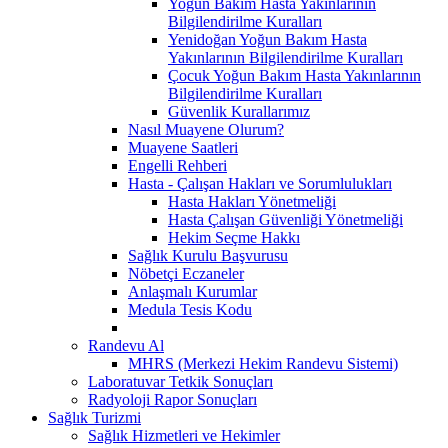
Yoğun Bakım Hasta Yakınlarının
Bilgilendirilme Kuralları
Yenidoğan Yoğun Bakım Hasta
Yakınlarının Bilgilendirilme Kuralları
Çocuk Yoğun Bakım Hasta Yakınlarının
Bilgilendirilme Kuralları
Güvenlik Kurallarımız
Nasıl Muayene Olurum?
Muayene Saatleri
Engelli Rehberi
Hasta - Çalışan Hakları ve Sorumlulukları
Hasta Hakları Yönetmeliği
Hasta Çalışan Güvenliği Yönetmeliği
Hekim Seçme Hakkı
Sağlık Kurulu Başvurusu
Nöbetçi Eczaneler
Anlaşmalı Kurumlar
Medula Tesis Kodu
Randevu Al
MHRS (Merkezi Hekim Randevu Sistemi)
Laboratuvar Tetkik Sonuçları
Radyoloji Rapor Sonuçları
Sağlık Turizmi
Sağlık Hizmetleri ve Hekimler