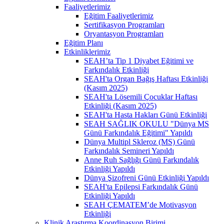
Faaliyetlerimiz
Eğitim Faaliyetlerimiz
Sertifikasyon Programları
Oryantasyon Programları
Eğitim Planı
Etkinliklerimiz
SEAH’ta Tip 1 Diyabet Eğitimi ve
Farkındalık Etkinliği
SEAH'ta Organ Bağış Haftası Etkinliği
(Kasım 2025)
SEAH'ta Lösemili Çocuklar Haftası
Etkinliği (Kasım 2025)
SEAH'ta Hasta Hakları Günü Etkinliği
SEAH SAĞLIK OKULU "Dünya MS
Günü Farkındalık Eğitimi" Yapıldı
Dünya Multipl Skleroz (MS) Günü
Farkındalık Semineri Yapıldı
Anne Ruh Sağlığı Günü Farkındalık
Etkinliği Yapıldı
Dünya Şizofreni Günü Etkinliği Yapıldı
SEAH'ta Epilepsi Farkındalık Günü
Etkinliği Yapıldı
SEAH ÇEMATEM’de Motivasyon
Etkinliği
Klinik Araştırma Koordinasyon Birimi