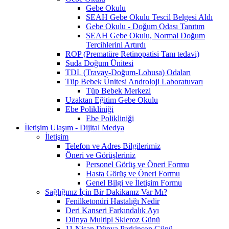
Gebe Okulu
SEAH Gebe Okulu Tescil Belgesi Aldı
Gebe Okulu - Doğum Odası Tanıtım
SEAH Gebe Okulu, Normal Doğum
Tercihlerini Artırdı
ROP (Prematüre Retinopatisi Tanı tedavi)
Suda Doğum Ünitesi
TDL (Travay-Doğum-Lohusa) Odaları
Tüp Bebek Ünitesi Androloji Laboratuvarı
Tüp Bebek Merkezi
Uzaktan Eğitim Gebe Okulu
Ebe Polikliniği
Ebe Polikliniği
İletişim Ulaşım - Dijital Medya
İletişim
Telefon ve Adres Bilgilerimiz
Öneri ve Görüşleriniz
Personel Görüş ve Öneri Formu
Hasta Görüş ve Öneri Formu
Genel Bilgi ve İletişim Formu
Sağlığınız İçin Bir Dakikanız Var Mı?
Fenilketonüri Hastalığı Nedir
Deri Kanseri Farkındalık Ayı
Dünya Multipl Skleroz Günü
11 Nisan Dünya Parkinson Günü