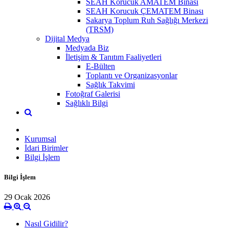
SEAH Korucuk AMATEM Binası
SEAH Korucuk ÇEMATEM Binası
Sakarya Toplum Ruh Sağlığı Merkezi
(TRSM)
Dijital Medya
Medyada Biz
İletişim & Tanıtım Faaliyetleri
E-Bülten
Toplantı ve Organizasyonlar
Sağlık Takvimi
Fotoğraf Galerisi
Sağlıklı Bilgi
Kurumsal
İdari Birimler
Bilgi İşlem
Bilgi İşlem
29 Ocak 2026
Nasıl Gidilir?