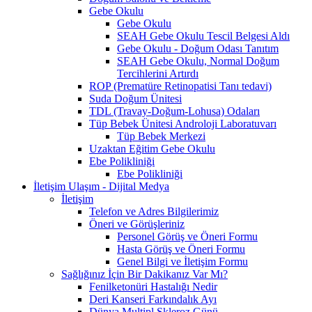
Gebe Okulu
Gebe Okulu
SEAH Gebe Okulu Tescil Belgesi Aldı
Gebe Okulu - Doğum Odası Tanıtım
SEAH Gebe Okulu, Normal Doğum
Tercihlerini Artırdı
ROP (Prematüre Retinopatisi Tanı tedavi)
Suda Doğum Ünitesi
TDL (Travay-Doğum-Lohusa) Odaları
Tüp Bebek Ünitesi Androloji Laboratuvarı
Tüp Bebek Merkezi
Uzaktan Eğitim Gebe Okulu
Ebe Polikliniği
Ebe Polikliniği
İletişim Ulaşım - Dijital Medya
İletişim
Telefon ve Adres Bilgilerimiz
Öneri ve Görüşleriniz
Personel Görüş ve Öneri Formu
Hasta Görüş ve Öneri Formu
Genel Bilgi ve İletişim Formu
Sağlığınız İçin Bir Dakikanız Var Mı?
Fenilketonüri Hastalığı Nedir
Deri Kanseri Farkındalık Ayı
Dünya Multipl Skleroz Günü