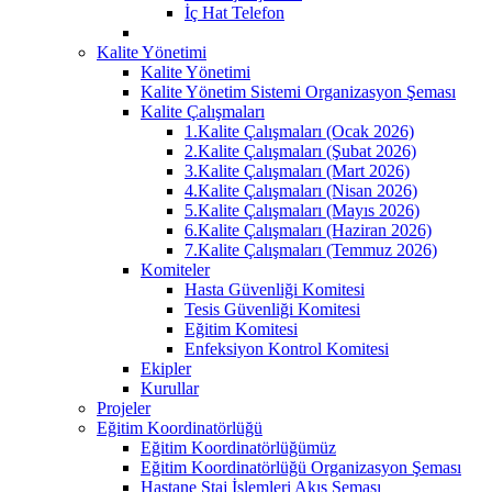
İç Hat Telefon
Kalite Yönetimi
Kalite Yönetimi
Kalite Yönetim Sistemi Organizasyon Şeması
Kalite Çalışmaları
1.Kalite Çalışmaları (Ocak 2026)
2.Kalite Çalışmaları (Şubat 2026)
3.Kalite Çalışmaları (Mart 2026)
4.Kalite Çalışmaları (Nisan 2026)
5.Kalite Çalışmaları (Mayıs 2026)
6.Kalite Çalışmaları (Haziran 2026)
7.Kalite Çalışmaları (Temmuz 2026)
Komiteler
Hasta Güvenliği Komitesi
Tesis Güvenliği Komitesi
Eğitim Komitesi
Enfeksiyon Kontrol Komitesi
Ekipler
Kurullar
Projeler
Eğitim Koordinatörlüğü
Eğitim Koordinatörlüğümüz
Eğitim Koordinatörlüğü Organizasyon Şeması
Hastane Staj İşlemleri Akış Şeması