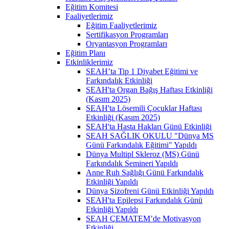
Eğitim Komitesi
Faaliyetlerimiz
Eğitim Faaliyetlerimiz
Sertifikasyon Programları
Oryantasyon Programları
Eğitim Planı
Etkinliklerimiz
SEAH’ta Tip 1 Diyabet Eğitimi ve
Farkındalık Etkinliği
SEAH'ta Organ Bağış Haftası Etkinliği
(Kasım 2025)
SEAH'ta Lösemili Çocuklar Haftası
Etkinliği (Kasım 2025)
SEAH'ta Hasta Hakları Günü Etkinliği
SEAH SAĞLIK OKULU "Dünya MS
Günü Farkındalık Eğitimi" Yapıldı
Dünya Multipl Skleroz (MS) Günü
Farkındalık Semineri Yapıldı
Anne Ruh Sağlığı Günü Farkındalık
Etkinliği Yapıldı
Dünya Şizofreni Günü Etkinliği Yapıldı
SEAH'ta Epilepsi Farkındalık Günü
Etkinliği Yapıldı
SEAH ÇEMATEM’de Motivasyon
Etkinliği