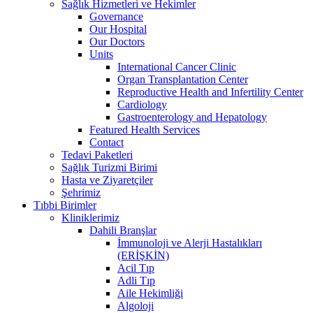
Sağlık Hizmetleri ve Hekimler
Governance
Our Hospital
Our Doctors
Units
International Cancer Clinic
Organ Transplantation Center
Reproductive Health and Infertility Center
Cardiology
Gastroenterology and Hepatology
Featured Health Services
Contact
Tedavi Paketleri
Sağlık Turizmi Birimi
Hasta ve Ziyaretçiler
Şehrimiz
Tıbbi Birimler
Kliniklerimiz
Dahili Branşlar
İmmunoloji ve Alerji Hastalıkları
(ERİŞKİN)
Acil Tıp
Adli Tıp
Aile Hekimliği
Algoloji