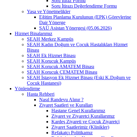
Soru İtiraz Formu
Soru İtirazı Değerlendirme Formu
Yasa ve Yönetmelikler
Eğitim Planlama Kurulunun (EPK) Görevlerine
Dair Yönerge
SAÜ Asistan Yönergesi (05.06.2026)
Hizmet Binalarımız
SEAH Merkez Kampüs
SEAH Kadın Doğum ve Çocuk Hastalıkları Hizmet
Binası
SEAH Ek Hizmet Binası
SEAH Korucuk Kampüs
SEAH Korucuk AMATEM Binası
SEAH Korucuk ÇEMATEM Binası
SEAH İstasyon Ek Hizmet Binası (Eski K.Doğum ve
Çocuk Hastanesi)
Yönlendirme
Hasta Rehberi
Nasıl Randevu Alınır ?
Ziyaret Saatleri ve Kuralları
Hastane Genel Kurallarımız
Ziyaret ve Ziyaretçi Kurallarımız
Kardeş Ziyareti ve Çocuk Ziyaretçi
Ziyaret Saatlerimiz (Klinikler)
Refakatçı Politikamız