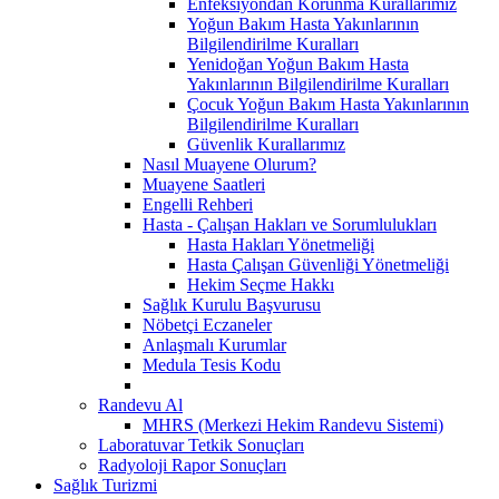
Enfeksiyondan Korunma Kurallarımız
Yoğun Bakım Hasta Yakınlarının
Bilgilendirilme Kuralları
Yenidoğan Yoğun Bakım Hasta
Yakınlarının Bilgilendirilme Kuralları
Çocuk Yoğun Bakım Hasta Yakınlarının
Bilgilendirilme Kuralları
Güvenlik Kurallarımız
Nasıl Muayene Olurum?
Muayene Saatleri
Engelli Rehberi
Hasta - Çalışan Hakları ve Sorumlulukları
Hasta Hakları Yönetmeliği
Hasta Çalışan Güvenliği Yönetmeliği
Hekim Seçme Hakkı
Sağlık Kurulu Başvurusu
Nöbetçi Eczaneler
Anlaşmalı Kurumlar
Medula Tesis Kodu
Randevu Al
MHRS (Merkezi Hekim Randevu Sistemi)
Laboratuvar Tetkik Sonuçları
Radyoloji Rapor Sonuçları
Sağlık Turizmi