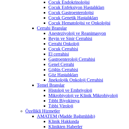
Çocuk Endokrinolojisi
Çocuk Enfeksiyon Hastalıkları
Çocuk Gastroenterolojisi
Çocuk Genetik Hastalıkları
Çocuk Hematolojisi ve Onkolojisi
Cerrahi Branşlar
Anesteziyoloji ve Reanimasyon
Beyin ve Sinir Cerrahisi
Cerrahi Onkoloji
Çocuk Cerrahisi
El cerrahisi
Gastroenteroloji Cerrahisi
Genel Cerrahi
Göğüs Cerrahisi
Göz Hastalıkları
Jinekolojik Onkoloji Cerrahisi
Temel Branşlar
Histoloji ve Embriyoloji
Mikrobiyoloji ve Klinik Mikrobiyoloji
Tıbbi Biyokimya
Tıbbi Viroloji
Özellikli Hizmetler
AMATEM (Madde Bağımlılığı)
Klinik Hakkında
Klinikten Haberler