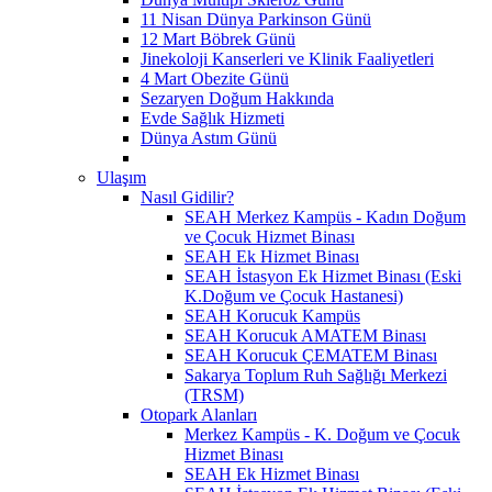
11 Nisan Dünya Parkinson Günü
12 Mart Böbrek Günü
Jinekoloji Kanserleri ve Klinik Faaliyetleri
4 Mart Obezite Günü
Sezaryen Doğum Hakkında
Evde Sağlık Hizmeti
Dünya Astım Günü
Ulaşım
Nasıl Gidilir?
SEAH Merkez Kampüs - Kadın Doğum
ve Çocuk Hizmet Binası
SEAH Ek Hizmet Binası
SEAH İstasyon Ek Hizmet Binası (Eski
K.Doğum ve Çocuk Hastanesi)
SEAH Korucuk Kampüs
SEAH Korucuk AMATEM Binası
SEAH Korucuk ÇEMATEM Binası
Sakarya Toplum Ruh Sağlığı Merkezi
(TRSM)
Otopark Alanları
Merkez Kampüs - K. Doğum ve Çocuk
Hizmet Binası
SEAH Ek Hizmet Binası