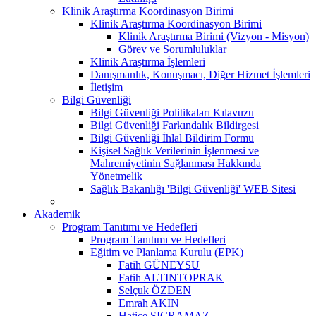
Klinik Araştırma Koordinasyon Birimi
Klinik Araştırma Koordinasyon Birimi
Klinik Araştırma Birimi (Vizyon - Misyon)
Görev ve Sorumluluklar
Klinik Araştırma İşlemleri
Danışmanlık, Konuşmacı, Diğer Hizmet İşlemleri
İletişim
Bilgi Güvenliği
Bilgi Güvenliği Politikaları Kılavuzu
Bilgi Güvenliği Farkındalık Bildirgesi
Bilgi Güvenliği İhlal Bildirim Formu
Kişisel Sağlık Verilerinin İşlenmesi ve
Mahremiyetinin Sağlanması Hakkında
Yönetmelik
Sağlık Bakanlığı 'Bilgi Güvenliği' WEB Sitesi
Akademik
Program Tanıtımı ve Hedefleri
Program Tanıtımı ve Hedefleri
Eğitim ve Planlama Kurulu (EPK)
Fatih GÜNEYSU
Fatih ALTINTOPRAK
Selçuk ÖZDEN
Emrah AKIN
Hatice SIÇRAMAZ