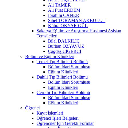
Ali TAMER
Ali Fuat ERDEM
İbrahim CANER
Sibel TORAMAN AKBULUT
Kübra OKYAR GÜL
Sakarya Eğitim ve Araştırma Hastanesi Asistan
Temsilcileri
Bilal DALKILIÇ
Burhan ÖZYAVUZ
Çağdaş CİGERCİ
Bölüm ve Eğitim Klinikleri
Temel Tıp Bilimleri Bölümü
Bölüm İdari Sorumlusu
Eğitim Klinikleri
Dahili Tıp Bilimleri Bölümü
Bölüm İdari Sorumlusu
Eğitim Klinikleri
Cerrahi Tıp Bilimleri Bölümü
Bölüm İdari Sorumlusu
Eğitim Klinikleri
Öğrenci
Kayıt İşlemleri
Öğrenci İşleri Belgeleri
Öğrenciler İçin Gerekli Formlar