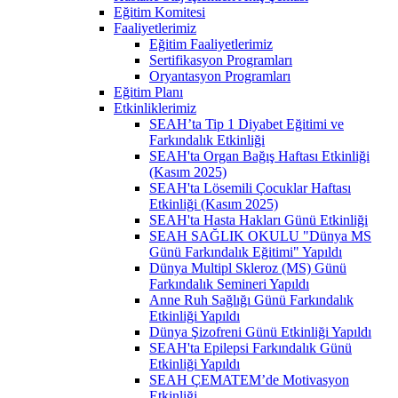
Eğitim Komitesi
Faaliyetlerimiz
Eğitim Faaliyetlerimiz
Sertifikasyon Programları
Oryantasyon Programları
Eğitim Planı
Etkinliklerimiz
SEAH’ta Tip 1 Diyabet Eğitimi ve
Farkındalık Etkinliği
SEAH'ta Organ Bağış Haftası Etkinliği
(Kasım 2025)
SEAH'ta Lösemili Çocuklar Haftası
Etkinliği (Kasım 2025)
SEAH'ta Hasta Hakları Günü Etkinliği
SEAH SAĞLIK OKULU "Dünya MS
Günü Farkındalık Eğitimi" Yapıldı
Dünya Multipl Skleroz (MS) Günü
Farkındalık Semineri Yapıldı
Anne Ruh Sağlığı Günü Farkındalık
Etkinliği Yapıldı
Dünya Şizofreni Günü Etkinliği Yapıldı
SEAH'ta Epilepsi Farkındalık Günü
Etkinliği Yapıldı
SEAH ÇEMATEM’de Motivasyon
Etkinliği