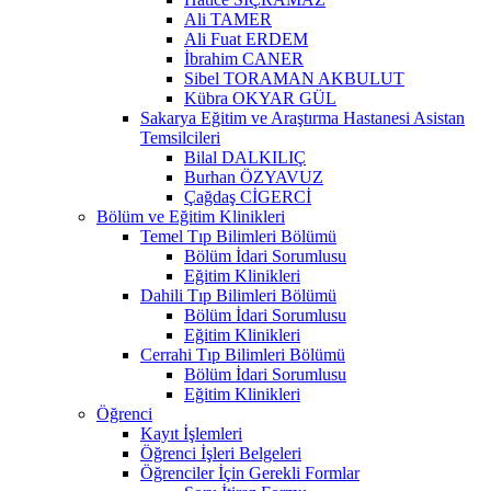
Ali TAMER
Ali Fuat ERDEM
İbrahim CANER
Sibel TORAMAN AKBULUT
Kübra OKYAR GÜL
Sakarya Eğitim ve Araştırma Hastanesi Asistan
Temsilcileri
Bilal DALKILIÇ
Burhan ÖZYAVUZ
Çağdaş CİGERCİ
Bölüm ve Eğitim Klinikleri
Temel Tıp Bilimleri Bölümü
Bölüm İdari Sorumlusu
Eğitim Klinikleri
Dahili Tıp Bilimleri Bölümü
Bölüm İdari Sorumlusu
Eğitim Klinikleri
Cerrahi Tıp Bilimleri Bölümü
Bölüm İdari Sorumlusu
Eğitim Klinikleri
Öğrenci
Kayıt İşlemleri
Öğrenci İşleri Belgeleri
Öğrenciler İçin Gerekli Formlar