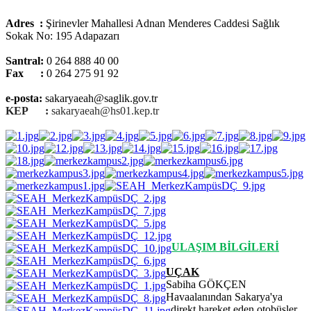
Adres :
Şirinevler Mahallesi Adnan Menderes Caddesi Sağlık
Sokak No: 195 Adapazarı
Santral:
0 264 888 40 00
Fax :
0 264 275 91 92
e-posta:
sakaryaeah
@saglik.gov.tr
KEP :
sakaryaeah
@hs01.kep.tr
ULAŞIM BİLGİLERİ
UÇAK
Sabiha GÖKÇEN
Havaalanından Sakarya'ya
direkt hareket eden otobüsler