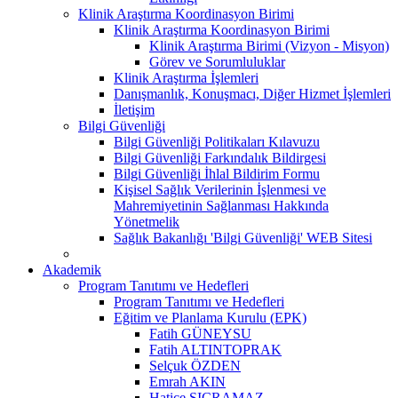
Klinik Araştırma Koordinasyon Birimi
Klinik Araştırma Koordinasyon Birimi
Klinik Araştırma Birimi (Vizyon - Misyon)
Görev ve Sorumluluklar
Klinik Araştırma İşlemleri
Danışmanlık, Konuşmacı, Diğer Hizmet İşlemleri
İletişim
Bilgi Güvenliği
Bilgi Güvenliği Politikaları Kılavuzu
Bilgi Güvenliği Farkındalık Bildirgesi
Bilgi Güvenliği İhlal Bildirim Formu
Kişisel Sağlık Verilerinin İşlenmesi ve
Mahremiyetinin Sağlanması Hakkında
Yönetmelik
Sağlık Bakanlığı 'Bilgi Güvenliği' WEB Sitesi
Akademik
Program Tanıtımı ve Hedefleri
Program Tanıtımı ve Hedefleri
Eğitim ve Planlama Kurulu (EPK)
Fatih GÜNEYSU
Fatih ALTINTOPRAK
Selçuk ÖZDEN
Emrah AKIN
Hatice SIÇRAMAZ