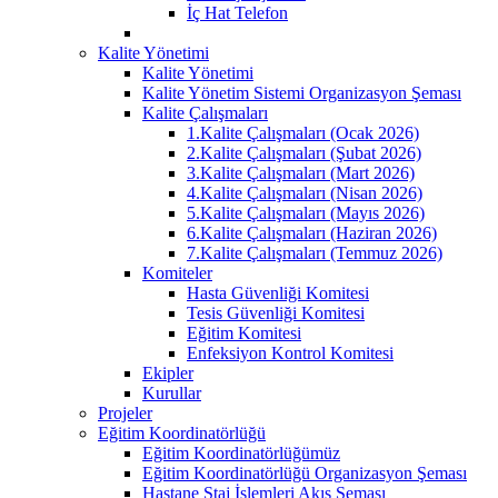
İç Hat Telefon
Kalite Yönetimi
Kalite Yönetimi
Kalite Yönetim Sistemi Organizasyon Şeması
Kalite Çalışmaları
1.Kalite Çalışmaları (Ocak 2026)
2.Kalite Çalışmaları (Şubat 2026)
3.Kalite Çalışmaları (Mart 2026)
4.Kalite Çalışmaları (Nisan 2026)
5.Kalite Çalışmaları (Mayıs 2026)
6.Kalite Çalışmaları (Haziran 2026)
7.Kalite Çalışmaları (Temmuz 2026)
Komiteler
Hasta Güvenliği Komitesi
Tesis Güvenliği Komitesi
Eğitim Komitesi
Enfeksiyon Kontrol Komitesi
Ekipler
Kurullar
Projeler
Eğitim Koordinatörlüğü
Eğitim Koordinatörlüğümüz
Eğitim Koordinatörlüğü Organizasyon Şeması
Hastane Staj İşlemleri Akış Şeması