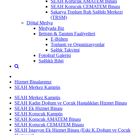
SEAH Korucuk AMATEM Binası
SEAH Korucuk ÇEMATEM Binası
Sakarya Toplum Ruh Sağlığı Merkezi
(TRSM)
Dijital Medya
Medyada Biz
İletişim & Tanıtım Faaliyetleri
E-Bülten
Toplantı ve Organizasyonlar
Sağlık Takvimi
Fotoğraf Galerisi
Sağlıklı Bilgi
Hizmet Binalarımız
SEAH Merkez Kampüs
SEAH Merkez Kampüs
SEAH Kadın Doğum ve Çocuk Hastalıkları Hizmet Binası
SEAH Ek Hizmet Binası
SEAH Korucuk Kampüs
SEAH Korucuk AMATEM Binası
SEAH Korucuk ÇEMATEM Binası
SEAH İstasyon Ek Hizmet Binası (Eski K.Doğum ve Çocuk