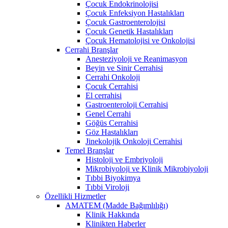
Çocuk Endokrinolojisi
Çocuk Enfeksiyon Hastalıkları
Çocuk Gastroenterolojisi
Çocuk Genetik Hastalıkları
Çocuk Hematolojisi ve Onkolojisi
Cerrahi Branşlar
Anesteziyoloji ve Reanimasyon
Beyin ve Sinir Cerrahisi
Cerrahi Onkoloji
Çocuk Cerrahisi
El cerrahisi
Gastroenteroloji Cerrahisi
Genel Cerrahi
Göğüs Cerrahisi
Göz Hastalıkları
Jinekolojik Onkoloji Cerrahisi
Temel Branşlar
Histoloji ve Embriyoloji
Mikrobiyoloji ve Klinik Mikrobiyoloji
Tıbbi Biyokimya
Tıbbi Viroloji
Özellikli Hizmetler
AMATEM (Madde Bağımlılığı)
Klinik Hakkında
Klinikten Haberler