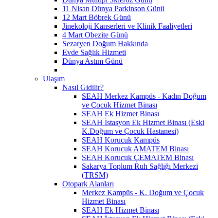
11 Nisan Dünya Parkinson Günü
12 Mart Böbrek Günü
Jinekoloji Kanserleri ve Klinik Faaliyetleri
4 Mart Obezite Günü
Sezaryen Doğum Hakkında
Evde Sağlık Hizmeti
Dünya Astım Günü
Ulaşım
Nasıl Gidilir?
SEAH Merkez Kampüs - Kadın Doğum
ve Çocuk Hizmet Binası
SEAH Ek Hizmet Binası
SEAH İstasyon Ek Hizmet Binası (Eski
K.Doğum ve Çocuk Hastanesi)
SEAH Korucuk Kampüs
SEAH Korucuk AMATEM Binası
SEAH Korucuk ÇEMATEM Binası
Sakarya Toplum Ruh Sağlığı Merkezi
(TRSM)
Otopark Alanları
Merkez Kampüs - K. Doğum ve Çocuk
Hizmet Binası
SEAH Ek Hizmet Binası