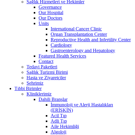
Sağlık Hizmetleri ve Hekimler
Governance
Our Hospital
Our Doctors
Units
International Cancer Clinic
Organ Transplantation Center
Reproductive Health and Infertility Center
Cardiology
Gastroenterology and Hepatology
Featured Health Services
Contact
Tedavi Paketleri
Sağlık Turizmi Birimi
Hasta ve Ziyaretçiler
Şehrimiz
Tıbbi Birimler
Kliniklerimiz
Dahili Branşlar
İmmunoloji ve Alerji Hastalıkları
(ERİŞKİN)
Acil Tıp
Adli Tıp
Aile Hekimliği
Algoloji