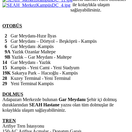
ile kolaylıkla ulaşım
sağlayabilirsiniz.
OTOBÜS
2
Gar Meydanı-Hızır İlyas
5
Gar Meydanı – Dörtyol – Beşköprü - Kampüs
6
Gar Meydanı -Kampüs
9A
Yazlık Ozanlar Maltepe
9B
Yazlık – Gar Meydanı - Maltepe
14
Gar Meydanı - Yazlık
15
Kampüs - Yeni Cami - Yeni Stadyum
19K
Sakarya Park – Hacıoğlu - Kampüs
28
Kuzey Terminal - Yeni Terminal
29
Yeni Terminal Kampüs
DOLMUŞ
Adapazarı Merkezde bulunan
Gar Meydanı
Şehir içi dolmuş
duraklarından
SEAH Hastane
yazısı olan tüm dolmuşlar ile
kolaylıkla ulaşım sağlayabilirsiniz.
TREN
Arifiye Tren İstasyonu
150-AÇ Arifiye Açmalar - Donatım Garajı