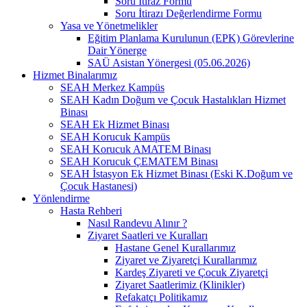
Soru İtiraz Formu
Soru İtirazı Değerlendirme Formu
Yasa ve Yönetmelikler
Eğitim Planlama Kurulunun (EPK) Görevlerine
Dair Yönerge
SAÜ Asistan Yönergesi (05.06.2026)
Hizmet Binalarımız
SEAH Merkez Kampüs
SEAH Kadın Doğum ve Çocuk Hastalıkları Hizmet
Binası
SEAH Ek Hizmet Binası
SEAH Korucuk Kampüs
SEAH Korucuk AMATEM Binası
SEAH Korucuk ÇEMATEM Binası
SEAH İstasyon Ek Hizmet Binası (Eski K.Doğum ve
Çocuk Hastanesi)
Yönlendirme
Hasta Rehberi
Nasıl Randevu Alınır ?
Ziyaret Saatleri ve Kuralları
Hastane Genel Kurallarımız
Ziyaret ve Ziyaretçi Kurallarımız
Kardeş Ziyareti ve Çocuk Ziyaretçi
Ziyaret Saatlerimiz (Klinikler)
Refakatçı Politikamız