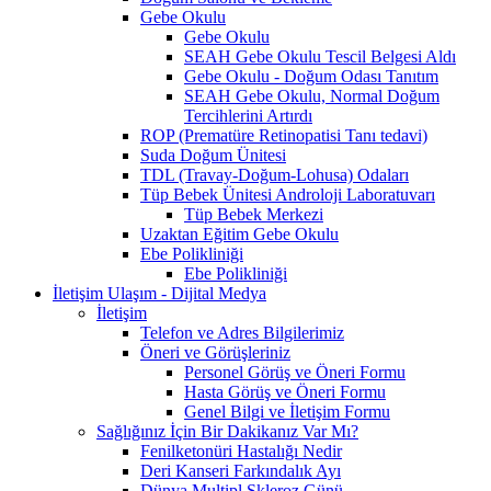
Gebe Okulu
Gebe Okulu
SEAH Gebe Okulu Tescil Belgesi Aldı
Gebe Okulu - Doğum Odası Tanıtım
SEAH Gebe Okulu, Normal Doğum
Tercihlerini Artırdı
ROP (Prematüre Retinopatisi Tanı tedavi)
Suda Doğum Ünitesi
TDL (Travay-Doğum-Lohusa) Odaları
Tüp Bebek Ünitesi Androloji Laboratuvarı
Tüp Bebek Merkezi
Uzaktan Eğitim Gebe Okulu
Ebe Polikliniği
Ebe Polikliniği
İletişim Ulaşım - Dijital Medya
İletişim
Telefon ve Adres Bilgilerimiz
Öneri ve Görüşleriniz
Personel Görüş ve Öneri Formu
Hasta Görüş ve Öneri Formu
Genel Bilgi ve İletişim Formu
Sağlığınız İçin Bir Dakikanız Var Mı?
Fenilketonüri Hastalığı Nedir
Deri Kanseri Farkındalık Ayı
Dünya Multipl Skleroz Günü