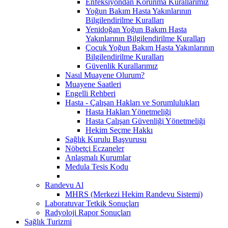
Enfeksiyondan Korunma Kurallarımız
Yoğun Bakım Hasta Yakınlarının
Bilgilendirilme Kuralları
Yenidoğan Yoğun Bakım Hasta
Yakınlarının Bilgilendirilme Kuralları
Çocuk Yoğun Bakım Hasta Yakınlarının
Bilgilendirilme Kuralları
Güvenlik Kurallarımız
Nasıl Muayene Olurum?
Muayene Saatleri
Engelli Rehberi
Hasta - Çalışan Hakları ve Sorumlulukları
Hasta Hakları Yönetmeliği
Hasta Çalışan Güvenliği Yönetmeliği
Hekim Seçme Hakkı
Sağlık Kurulu Başvurusu
Nöbetçi Eczaneler
Anlaşmalı Kurumlar
Medula Tesis Kodu
Randevu Al
MHRS (Merkezi Hekim Randevu Sistemi)
Laboratuvar Tetkik Sonuçları
Radyoloji Rapor Sonuçları
Sağlık Turizmi