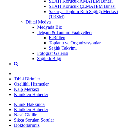
SEAH Korucuk AMATEM Binası
SEAH Korucuk ÇEMATEM Binası
Sakarya Toplum Ruh Sağlığı Merkezi
(TRSM)
Dijital Medya
Medyada Biz
İletişim & Tanıtım Faaliyetleri
E-Bülten
Toplantı ve Organizasyonlar
Sağlık Takvimi
Fotoğraf Galerisi
Sağlıklı Bilgi
Tıbbi Birimler
Özellikli Hizmetler
Kalp Merkezi
Klinikten Haberler
Klinik Hakkında
Klinikten Haberler
Nasıl Gidilir
Sıkça Sorulan Sorular
Doktorlarımız