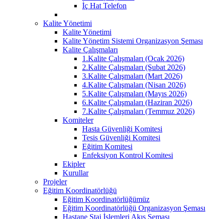
İç Hat Telefon
Kalite Yönetimi
Kalite Yönetimi
Kalite Yönetim Sistemi Organizasyon Şeması
Kalite Çalışmaları
1.Kalite Çalışmaları (Ocak 2026)
2.Kalite Çalışmaları (Şubat 2026)
3.Kalite Çalışmaları (Mart 2026)
4.Kalite Çalışmaları (Nisan 2026)
5.Kalite Çalışmaları (Mayıs 2026)
6.Kalite Çalışmaları (Haziran 2026)
7.Kalite Çalışmaları (Temmuz 2026)
Komiteler
Hasta Güvenliği Komitesi
Tesis Güvenliği Komitesi
Eğitim Komitesi
Enfeksiyon Kontrol Komitesi
Ekipler
Kurullar
Projeler
Eğitim Koordinatörlüğü
Eğitim Koordinatörlüğümüz
Eğitim Koordinatörlüğü Organizasyon Şeması
Hastane Staj İşlemleri Akış Şeması