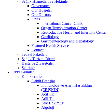
Sağlık Hizmetleri ve Hekimler
Governance
Our Hospital
Our Doctors
Units
International Cancer Clinic
Organ Transplantation Center
Reproductive Health and Infertility Center
Cardiology
Gastroenterology and Hepatology
Featured Health Services
Contact
Tedavi Paketleri
Sağlık Turizmi Birimi
Hasta ve Ziyaretçiler
Şehrimiz
Tıbbi Birimler
Kliniklerimiz
Dahili Branşlar
İmmunoloji ve Alerji Hastalıkları
(ERİŞKİN)
Acil Tıp
Adli Tıp
Aile Hekimliği
Algoloji