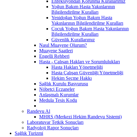
Enfeksiyondan Korunma Kurallarımız
Yoğun Bakım Hasta Yakınlarının
Bilgilendirilme Kuralları
Yenidoğan Yoğun Bakım Hasta
Yakınlarının Bilgilendirilme Kuralları
Çocuk Yoğun Bakım Hasta Yakınlarının
Bilgilendirilme Kuralları
Güvenlik Kurallarımız
Nasıl Muayene Olurum?
Muayene Saatleri
Engelli Rehberi
Hasta - Çalışan Hakları ve Sorumlulukları
Hasta Hakları Yönetmeliği
Hasta Çalışan Güvenliği Yönetmeliği
Hekim Seçme Hakkı
Sağlık Kurulu Başvurusu
Nöbetçi Eczaneler
Anlaşmalı Kurumlar
Medula Tesis Kodu
Randevu Al
MHRS (Merkezi Hekim Randevu Sistemi)
Laboratuvar Tetkik Sonuçları
Radyoloji Rapor Sonuçları
Sağlık Turizmi