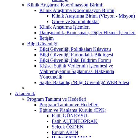
Klinik Araştırma Koordinasyon Birimi
Klinik Araştırma Koordinasyon Birimi
Klinik Araştırma Birimi (Vizyon - Misyon)
Görev ve Sorumluluklar
Klinik Araştırma İşlemleri
Danışmanlık, Konuşmacı, Diğer Hizmet İşlemleri
İletişim
Bilgi Güvenliği
Bilgi Güvenliği Politikaları Kılavuzu
Bilgi Güvenliği Farkındalık Bildirgesi
Bilgi Güvenliği İhlal Bildirim Formu
Kişisel Sağlık Verilerinin İşlenmesi ve
Mahremiyetinin Sağlanması Hakkında
Yönetmelik
Sağlık Bakanlığı 'Bilgi Güvenliği' WEB Sitesi
Akademik
Program Tanıtımı ve Hedefleri
Program Tanıtımı ve Hedefleri
Eğitim ve Planlama Kurulu (EPK)
Fatih GÜNEYSU
Fatih ALTINTOPRAK
Selçuk ÖZDEN
Emrah AKIN
Hatice SIÇRAMAZ