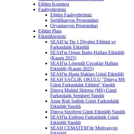
Eğitim Komitesi
Faaliyetlerimiz
Eğitim Faaliyetlerimiz
Sertifikasyon Programları
Oryantasyon Programları
Eğitim Planı
Etkinliklerimiz
SEAH’ta Tip 1 Diyabet Eğitimi ve
Farkındalık Etkinliği
SEAH'ta Organ Bağış Haftası Etkinliği
(Kasım 2025)
SEAH'ta Lösemili Çocuklar Haftası
Etkinliği (Kasım 2025)
SEAH'ta Hasta Hakları Günü Etkinliği
SEAH SAĞLIK OKULU "Dünya MS
Günü Farkındalık Eğitimi" Yapıldı
Dünya Multipl Skleroz (MS) Günü
Farkındalık Semineri Yapıldı
Anne Ruh Sağlığı Günü Farkındalık
Etkinliği Yapıldı
Dünya Şizofreni Günü Etkinliği Yapıldı
SEAH'ta Epilepsi Farkındalık Günü
Etkinliği Yapıldı
SEAH ÇEMATEM’de Motivasyon
Etkinliği