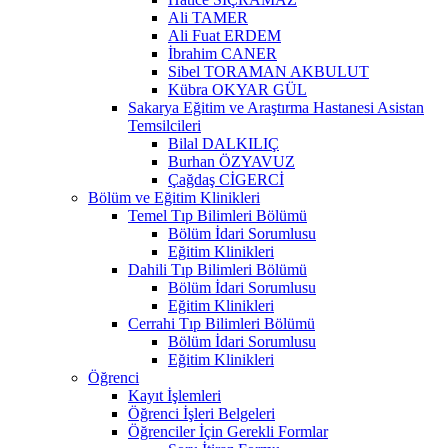
Ali TAMER
Ali Fuat ERDEM
İbrahim CANER
Sibel TORAMAN AKBULUT
Kübra OKYAR GÜL
Sakarya Eğitim ve Araştırma Hastanesi Asistan
Temsilcileri
Bilal DALKILIÇ
Burhan ÖZYAVUZ
Çağdaş CİGERCİ
Bölüm ve Eğitim Klinikleri
Temel Tıp Bilimleri Bölümü
Bölüm İdari Sorumlusu
Eğitim Klinikleri
Dahili Tıp Bilimleri Bölümü
Bölüm İdari Sorumlusu
Eğitim Klinikleri
Cerrahi Tıp Bilimleri Bölümü
Bölüm İdari Sorumlusu
Eğitim Klinikleri
Öğrenci
Kayıt İşlemleri
Öğrenci İşleri Belgeleri
Öğrenciler İçin Gerekli Formlar