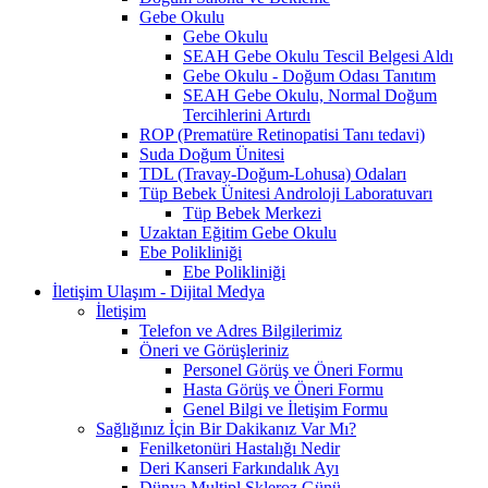
Gebe Okulu
Gebe Okulu
SEAH Gebe Okulu Tescil Belgesi Aldı
Gebe Okulu - Doğum Odası Tanıtım
SEAH Gebe Okulu, Normal Doğum
Tercihlerini Artırdı
ROP (Prematüre Retinopatisi Tanı tedavi)
Suda Doğum Ünitesi
TDL (Travay-Doğum-Lohusa) Odaları
Tüp Bebek Ünitesi Androloji Laboratuvarı
Tüp Bebek Merkezi
Uzaktan Eğitim Gebe Okulu
Ebe Polikliniği
Ebe Polikliniği
İletişim Ulaşım - Dijital Medya
İletişim
Telefon ve Adres Bilgilerimiz
Öneri ve Görüşleriniz
Personel Görüş ve Öneri Formu
Hasta Görüş ve Öneri Formu
Genel Bilgi ve İletişim Formu
Sağlığınız İçin Bir Dakikanız Var Mı?
Fenilketonüri Hastalığı Nedir
Deri Kanseri Farkındalık Ayı
Dünya Multipl Skleroz Günü