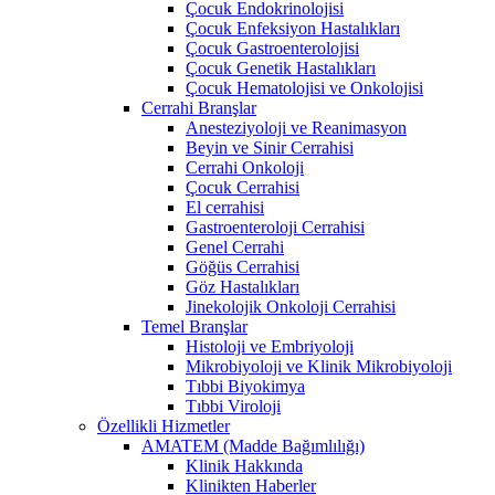
Çocuk Endokrinolojisi
Çocuk Enfeksiyon Hastalıkları
Çocuk Gastroenterolojisi
Çocuk Genetik Hastalıkları
Çocuk Hematolojisi ve Onkolojisi
Cerrahi Branşlar
Anesteziyoloji ve Reanimasyon
Beyin ve Sinir Cerrahisi
Cerrahi Onkoloji
Çocuk Cerrahisi
El cerrahisi
Gastroenteroloji Cerrahisi
Genel Cerrahi
Göğüs Cerrahisi
Göz Hastalıkları
Jinekolojik Onkoloji Cerrahisi
Temel Branşlar
Histoloji ve Embriyoloji
Mikrobiyoloji ve Klinik Mikrobiyoloji
Tıbbi Biyokimya
Tıbbi Viroloji
Özellikli Hizmetler
AMATEM (Madde Bağımlılığı)
Klinik Hakkında
Klinikten Haberler