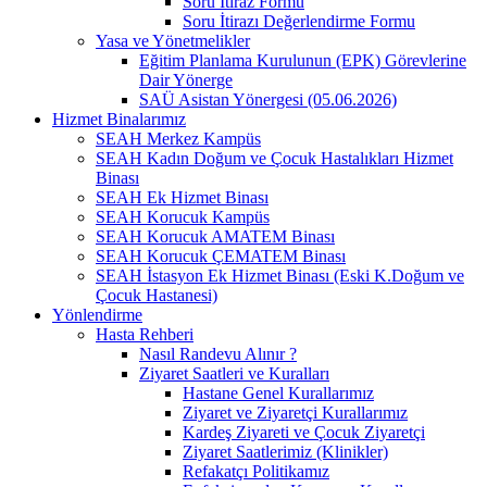
Soru İtiraz Formu
Soru İtirazı Değerlendirme Formu
Yasa ve Yönetmelikler
Eğitim Planlama Kurulunun (EPK) Görevlerine
Dair Yönerge
SAÜ Asistan Yönergesi (05.06.2026)
Hizmet Binalarımız
SEAH Merkez Kampüs
SEAH Kadın Doğum ve Çocuk Hastalıkları Hizmet
Binası
SEAH Ek Hizmet Binası
SEAH Korucuk Kampüs
SEAH Korucuk AMATEM Binası
SEAH Korucuk ÇEMATEM Binası
SEAH İstasyon Ek Hizmet Binası (Eski K.Doğum ve
Çocuk Hastanesi)
Yönlendirme
Hasta Rehberi
Nasıl Randevu Alınır ?
Ziyaret Saatleri ve Kuralları
Hastane Genel Kurallarımız
Ziyaret ve Ziyaretçi Kurallarımız
Kardeş Ziyareti ve Çocuk Ziyaretçi
Ziyaret Saatlerimiz (Klinikler)
Refakatçı Politikamız