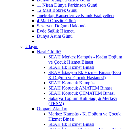
11 Nisan Dünya Parkinson Günü
12 Mart Böbrek Günü
Jinekoloji Kanserleri ve Klinik Faaliyetleri
4 Mart Obezite Günü
Sezaryen Doğum Hakkında
Evde Sağlık Hizmeti
Dünya Astım Günü
Ulaşım
Nasıl Gidilir?
SEAH Merkez Kampüs - Kadın Doğum
ve Çocuk Hizmet Binası
SEAH Ek Hizmet Binası
SEAH İstasyon Ek Hizmet Binası (Eski
K.Doğum ve Çocuk Hastanesi)
SEAH Korucuk Kampüs
SEAH Korucuk AMATEM Binası
SEAH Korucuk ÇEMATEM Binası
Sakarya Toplum Ruh Sağlığı Merkezi
(TRSM)
Otopark Alanları
Merkez Kampüs - K. Doğum ve Çocuk
Hizmet Binası
SEAH Ek Hizmet Binası