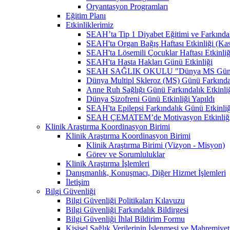
Oryantasyon Programları
Eğitim Planı
Etkinliklerimiz
SEAH’ta Tip 1 Diyabet Eğitimi ve Farkındal
SEAH'ta Organ Bağış Haftası Etkinliği (Ka
SEAH'ta Lösemili Çocuklar Haftası Etkinli
SEAH'ta Hasta Hakları Günü Etkinliği
SEAH SAĞLIK OKULU "Dünya MS Günü Far
Dünya Multipl Skleroz (MS) Günü Farkındal
Anne Ruh Sağlığı Günü Farkındalık Etkinliğ
Dünya Şizofreni Günü Etkinliği Yapıldı
SEAH'ta Epilepsi Farkındalık Günü Etkinliğ
SEAH ÇEMATEM’de Motivasyon Etkinliğ
Klinik Araştırma Koordinasyon Birimi
Klinik Araştırma Koordinasyon Birimi
Klinik Araştırma Birimi (Vizyon - Misyon)
Görev ve Sorumluluklar
Klinik Araştırma İşlemleri
Danışmanlık, Konuşmacı, Diğer Hizmet İşlemleri
İletişim
Bilgi Güvenliği
Bilgi Güvenliği Politikaları Kılavuzu
Bilgi Güvenliği Farkındalık Bildirgesi
Bilgi Güvenliği İhlal Bildirim Formu
Kişisel Sağlık Verilerinin İşlenmesi ve Mahremiy