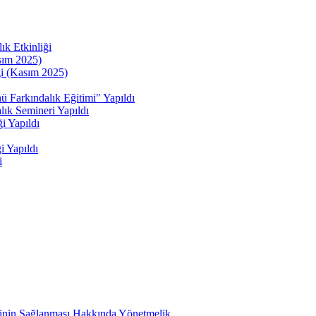
ık Etkinliği
sım 2025)
ği (Kasım 2025)
kındalık Eğitimi" Yapıldı
ık Semineri Yapıldı
i Yapıldı
i Yapıldı
i
etinin Sağlanması Hakkında Yönetmelik