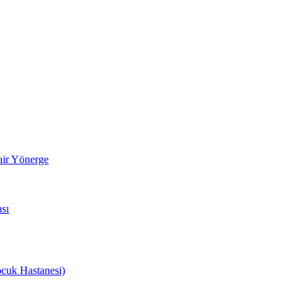
air Yönerge
sı
cuk Hastanesi)