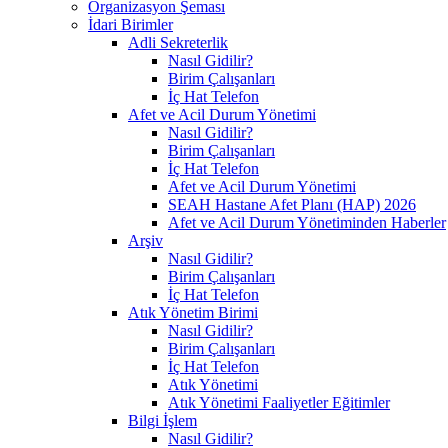
Organizasyon Şeması
İdari Birimler
Adli Sekreterlik
Nasıl Gidilir?
Birim Çalışanları
İç Hat Telefon
Afet ve Acil Durum Yönetimi
Nasıl Gidilir?
Birim Çalışanları
İç Hat Telefon
Afet ve Acil Durum Yönetimi
SEAH Hastane Afet Planı (HAP) 2026
Afet ve Acil Durum Yönetiminden Haberler
Arşiv
Nasıl Gidilir?
Birim Çalışanları
İç Hat Telefon
Atık Yönetim Birimi
Nasıl Gidilir?
Birim Çalışanları
İç Hat Telefon
Atık Yönetimi
Atık Yönetimi Faaliyetler Eğitimler
Bilgi İşlem
Nasıl Gidilir?