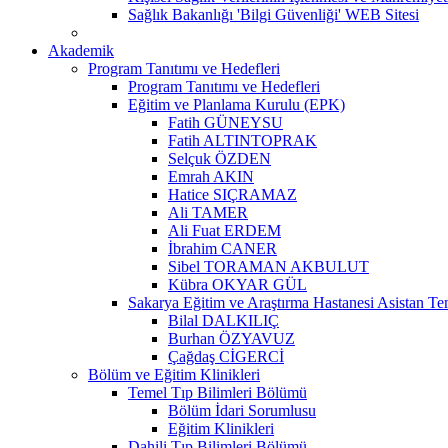
Sağlık Bakanlığı 'Bilgi Güvenliği' WEB Sitesi
Akademik
Program Tanıtımı ve Hedefleri
Program Tanıtımı ve Hedefleri
Eğitim ve Planlama Kurulu (EPK)
Fatih GÜNEYSU
Fatih ALTINTOPRAK
Selçuk ÖZDEN
Emrah AKIN
Hatice SIÇRAMAZ
Ali TAMER
Ali Fuat ERDEM
İbrahim CANER
Sibel TORAMAN AKBULUT
Kübra OKYAR GÜL
Sakarya Eğitim ve Araştırma Hastanesi Asistan Tem
Bilal DALKILIÇ
Burhan ÖZYAVUZ
Çağdaş CİGERCİ
Bölüm ve Eğitim Klinikleri
Temel Tıp Bilimleri Bölümü
Bölüm İdari Sorumlusu
Eğitim Klinikleri
Dahili Tıp Bilimleri Bölümü