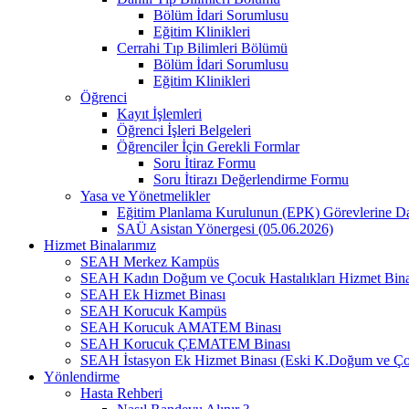
Bölüm İdari Sorumlusu
Eğitim Klinikleri
Cerrahi Tıp Bilimleri Bölümü
Bölüm İdari Sorumlusu
Eğitim Klinikleri
Öğrenci
Kayıt İşlemleri
Öğrenci İşleri Belgeleri
Öğrenciler İçin Gerekli Formlar
Soru İtiraz Formu
Soru İtirazı Değerlendirme Formu
Yasa ve Yönetmelikler
Eğitim Planlama Kurulunun (EPK) Görevlerine D
SAÜ Asistan Yönergesi (05.06.2026)
Hizmet Binalarımız
SEAH Merkez Kampüs
SEAH Kadın Doğum ve Çocuk Hastalıkları Hizmet Bina
SEAH Ek Hizmet Binası
SEAH Korucuk Kampüs
SEAH Korucuk AMATEM Binası
SEAH Korucuk ÇEMATEM Binası
SEAH İstasyon Ek Hizmet Binası (Eski K.Doğum ve Ço
Yönlendirme
Hasta Rehberi