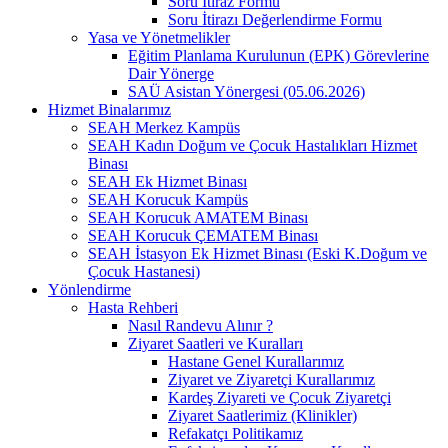
Soru İtiraz Formu
Soru İtirazı Değerlendirme Formu
Yasa ve Yönetmelikler
Eğitim Planlama Kurulunun (EPK) Görevlerine
Dair Yönerge
SAÜ Asistan Yönergesi (05.06.2026)
Hizmet Binalarımız
SEAH Merkez Kampüs
SEAH Kadın Doğum ve Çocuk Hastalıkları Hizmet
Binası
SEAH Ek Hizmet Binası
SEAH Korucuk Kampüs
SEAH Korucuk AMATEM Binası
SEAH Korucuk ÇEMATEM Binası
SEAH İstasyon Ek Hizmet Binası (Eski K.Doğum ve
Çocuk Hastanesi)
Yönlendirme
Hasta Rehberi
Nasıl Randevu Alınır ?
Ziyaret Saatleri ve Kuralları
Hastane Genel Kurallarımız
Ziyaret ve Ziyaretçi Kurallarımız
Kardeş Ziyareti ve Çocuk Ziyaretçi
Ziyaret Saatlerimiz (Klinikler)
Refakatçı Politikamız