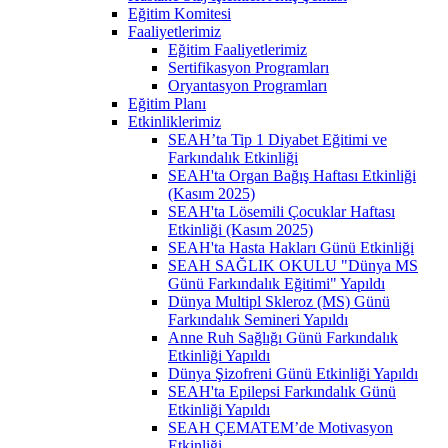
Eğitim Komitesi
Faaliyetlerimiz
Eğitim Faaliyetlerimiz
Sertifikasyon Programları
Oryantasyon Programları
Eğitim Planı
Etkinliklerimiz
SEAH’ta Tip 1 Diyabet Eğitimi ve
Farkındalık Etkinliği
SEAH'ta Organ Bağış Haftası Etkinliği
(Kasım 2025)
SEAH'ta Lösemili Çocuklar Haftası
Etkinliği (Kasım 2025)
SEAH'ta Hasta Hakları Günü Etkinliği
SEAH SAĞLIK OKULU "Dünya MS
Günü Farkındalık Eğitimi" Yapıldı
Dünya Multipl Skleroz (MS) Günü
Farkındalık Semineri Yapıldı
Anne Ruh Sağlığı Günü Farkındalık
Etkinliği Yapıldı
Dünya Şizofreni Günü Etkinliği Yapıldı
SEAH'ta Epilepsi Farkındalık Günü
Etkinliği Yapıldı
SEAH ÇEMATEM’de Motivasyon
Etkinliği