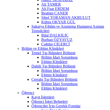
Ali TAMER
Ali Fuat ERDEM
İbrahim CANER
Sibel TORAMAN AKBULUT
Kübra OKYAR GÜL
Sakarya Eğitim ve Araştırma Hastanesi Asistan
Temsilcileri
Bilal DALKILIÇ
Burhan ÖZYAVUZ
Çağdaş CİGERCİ
Bölüm ve Eğitim Klinikleri
Temel Tıp Bilimleri Bölümü
Bölüm İdari Sorumlusu
Eğitim Klinikleri
Dahili Tıp Bilimleri Bölümü
Bölüm İdari Sorumlusu
Eğitim Klinikleri
Cerrahi Tıp Bilimleri Bölümü
Bölüm İdari Sorumlusu
Eğitim Klinikleri
Öğrenci
Kayıt İşlemleri
Öğrenci İşleri Belgeleri
Öğrenciler İçin Gerekli Formlar