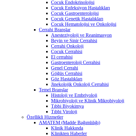
Çocuk Endokrinolojisi
Çocuk Enfeksiyon Hastalıkları
Çocuk Gastroenterolojisi
Çocuk Genetik Hastalıkları
Çocuk Hematolojisi ve Onkolojisi
Cerrahi Branşlar
Anesteziyoloji ve Reanimasyon
Beyin ve Sinir Cerrahisi
Cerrahi Onkoloji
Çocuk Cerrahisi
El cerrahisi
Gastroenteroloji Cerrahisi
Genel Cerrahi
Göğüs Cerrahisi
Göz Hastalıkları
Jinekolojik Onkoloji Cerrahisi
Temel Branşlar
Histoloji ve Embriyoloji
Mikrobiyoloji ve Klinik Mikrobiyoloji
Tıbbi Biyokimya
Tıbbi Viroloji
Özellikli Hizmetler
AMATEM (Madde Bağımlılığı)
Klinik Hakkında
Klinikten Haberler