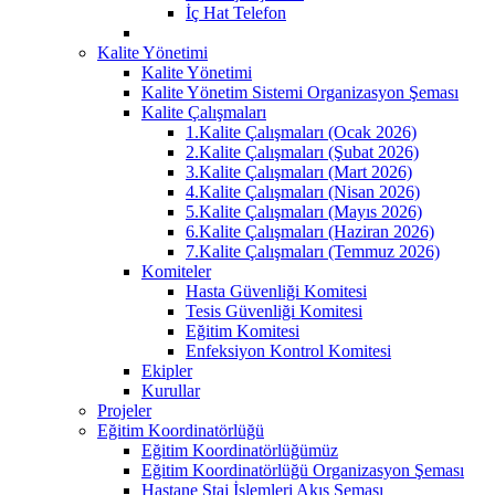
İç Hat Telefon
Kalite Yönetimi
Kalite Yönetimi
Kalite Yönetim Sistemi Organizasyon Şeması
Kalite Çalışmaları
1.Kalite Çalışmaları (Ocak 2026)
2.Kalite Çalışmaları (Şubat 2026)
3.Kalite Çalışmaları (Mart 2026)
4.Kalite Çalışmaları (Nisan 2026)
5.Kalite Çalışmaları (Mayıs 2026)
6.Kalite Çalışmaları (Haziran 2026)
7.Kalite Çalışmaları (Temmuz 2026)
Komiteler
Hasta Güvenliği Komitesi
Tesis Güvenliği Komitesi
Eğitim Komitesi
Enfeksiyon Kontrol Komitesi
Ekipler
Kurullar
Projeler
Eğitim Koordinatörlüğü
Eğitim Koordinatörlüğümüz
Eğitim Koordinatörlüğü Organizasyon Şeması
Hastane Staj İşlemleri Akış Şeması