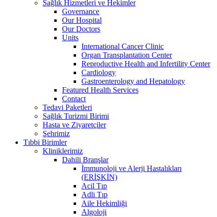
Sağlık Hizmetleri ve Hekimler
Governance
Our Hospital
Our Doctors
Units
International Cancer Clinic
Organ Transplantation Center
Reproductive Health and Infertility Center
Cardiology
Gastroenterology and Hepatology
Featured Health Services
Contact
Tedavi Paketleri
Sağlık Turizmi Birimi
Hasta ve Ziyaretçiler
Şehrimiz
Tıbbi Birimler
Kliniklerimiz
Dahili Branşlar
İmmunoloji ve Alerji Hastalıkları
(ERİŞKİN)
Acil Tıp
Adli Tıp
Aile Hekimliği
Algoloji