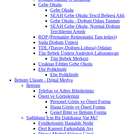
Gebe Okulu
Gebe Okulu
SEAH Gebe Okulu Tescil Belgesi Aldı
Gebe Okulu - Doğum Odası Tanıtım
SEAH Gebe Okulu, Normal Doğum
Tercihlerini Artırdı
ROP (Prematüre Retinopatisi Tanı tedavi)
Suda Doğum Ünitesi
TDL (Travay-Doğum-Lohusa) Odaları
Tüp Bebek Ünitesi Androloji Laboratuvarı
Tüp Bebek Merkezi
Uzaktan Eğitim Gebe Okulu
Ebe Polikliniği
Ebe Polikliniği
İletişim Ulaşım - Dijital Medya
İletişim
Telefon ve Adres Bilgilerimiz
Öneri ve Görüşleriniz
Personel Görüş ve Öneri Formu
Hasta Görüş ve Öneri Formu
Genel Bilgi ve İletişim Formu
Sağlığınız İçin Bir Dakikanız Var Mı?
Fenilketonüri Hastalığı Nedir
Deri Kanseri Farkındalık Ayı
Dünya Multipl Skleroz Günü