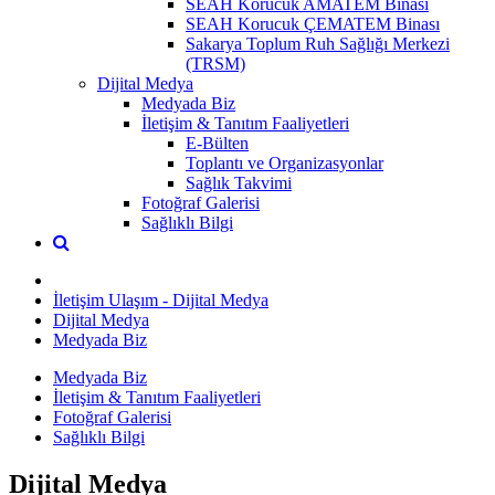
SEAH Korucuk AMATEM Binası
SEAH Korucuk ÇEMATEM Binası
Sakarya Toplum Ruh Sağlığı Merkezi
(TRSM)
Dijital Medya
Medyada Biz
İletişim & Tanıtım Faaliyetleri
E-Bülten
Toplantı ve Organizasyonlar
Sağlık Takvimi
Fotoğraf Galerisi
Sağlıklı Bilgi
İletişim Ulaşım - Dijital Medya
Dijital Medya
Medyada Biz
Medyada Biz
İletişim & Tanıtım Faaliyetleri
Fotoğraf Galerisi
Sağlıklı Bilgi
Dijital Medya