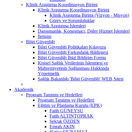
Klinik Araştırma Koordinasyon Birimi
Klinik Araştırma Koordinasyon Birimi
Klinik Araştırma Birimi (Vizyon - Misyon)
Görev ve Sorumluluklar
Klinik Araştırma İşlemleri
Danışmanlık, Konuşmacı, Diğer Hizmet İşlemleri
İletişim
Bilgi Güvenliği
Bilgi Güvenliği Politikaları Kılavuzu
Bilgi Güvenliği Farkındalık Bildirgesi
Bilgi Güvenliği İhlal Bildirim Formu
Kişisel Sağlık Verilerinin İşlenmesi ve
Mahremiyetinin Sağlanması Hakkında
Yönetmelik
Sağlık Bakanlığı 'Bilgi Güvenliği' WEB Sitesi
Akademik
Program Tanıtımı ve Hedefleri
Program Tanıtımı ve Hedefleri
Eğitim ve Planlama Kurulu (EPK)
Fatih GÜNEYSU
Fatih ALTINTOPRAK
Selçuk ÖZDEN
Emrah AKIN
Hatice SIÇRAMAZ