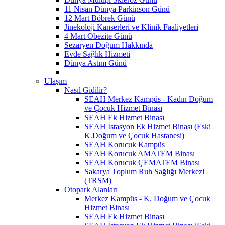
11 Nisan Dünya Parkinson Günü
12 Mart Böbrek Günü
Jinekoloji Kanserleri ve Klinik Faaliyetleri
4 Mart Obezite Günü
Sezaryen Doğum Hakkında
Evde Sağlık Hizmeti
Dünya Astım Günü
Ulaşım
Nasıl Gidilir?
SEAH Merkez Kampüs - Kadın Doğum
ve Çocuk Hizmet Binası
SEAH Ek Hizmet Binası
SEAH İstasyon Ek Hizmet Binası (Eski
K.Doğum ve Çocuk Hastanesi)
SEAH Korucuk Kampüs
SEAH Korucuk AMATEM Binası
SEAH Korucuk ÇEMATEM Binası
Sakarya Toplum Ruh Sağlığı Merkezi
(TRSM)
Otopark Alanları
Merkez Kampüs - K. Doğum ve Çocuk
Hizmet Binası
SEAH Ek Hizmet Binası