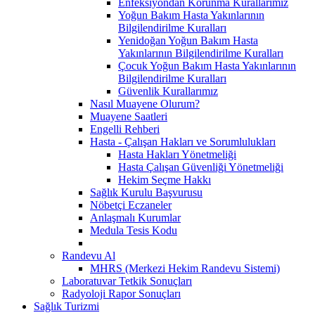
Enfeksiyondan Korunma Kurallarımız
Yoğun Bakım Hasta Yakınlarının
Bilgilendirilme Kuralları
Yenidoğan Yoğun Bakım Hasta
Yakınlarının Bilgilendirilme Kuralları
Çocuk Yoğun Bakım Hasta Yakınlarının
Bilgilendirilme Kuralları
Güvenlik Kurallarımız
Nasıl Muayene Olurum?
Muayene Saatleri
Engelli Rehberi
Hasta - Çalışan Hakları ve Sorumlulukları
Hasta Hakları Yönetmeliği
Hasta Çalışan Güvenliği Yönetmeliği
Hekim Seçme Hakkı
Sağlık Kurulu Başvurusu
Nöbetçi Eczaneler
Anlaşmalı Kurumlar
Medula Tesis Kodu
Randevu Al
MHRS (Merkezi Hekim Randevu Sistemi)
Laboratuvar Tetkik Sonuçları
Radyoloji Rapor Sonuçları
Sağlık Turizmi