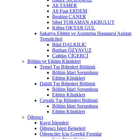
Ali TAMER
Ali Fuat ERDEM
İbrahim CANER
Sibel TORAMAN AKBULUT
Kübra OKYAR GÜL
Sakarya Eğitim ve Araştırma Hastanesi Asistan
Temsilcileri
Bilal DALKILIÇ
Burhan ÖZYAVUZ
Çağdaş CİGERCİ
Bölüm ve Eğitim Klinikleri
Temel Tıp Bilimleri Bölümü
Bölüm İdari Sorumlusu
Eğitim Klinikleri
Dahili Tıp Bilimleri Bölümü
Bölüm İdari Sorumlusu
Eğitim Klinikleri
Cerrahi Tıp Bilimleri Bölümü
Bölüm İdari Sorumlusu
Eğitim Klinikleri
Öğrenci
Kayıt İşlemleri
Öğrenci İşleri Belgeleri
Öğrenciler İçin Gerekli Formlar