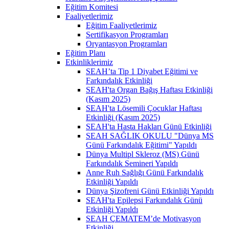
Eğitim Komitesi
Faaliyetlerimiz
Eğitim Faaliyetlerimiz
Sertifikasyon Programları
Oryantasyon Programları
Eğitim Planı
Etkinliklerimiz
SEAH’ta Tip 1 Diyabet Eğitimi ve
Farkındalık Etkinliği
SEAH'ta Organ Bağış Haftası Etkinliği
(Kasım 2025)
SEAH'ta Lösemili Çocuklar Haftası
Etkinliği (Kasım 2025)
SEAH'ta Hasta Hakları Günü Etkinliği
SEAH SAĞLIK OKULU "Dünya MS
Günü Farkındalık Eğitimi" Yapıldı
Dünya Multipl Skleroz (MS) Günü
Farkındalık Semineri Yapıldı
Anne Ruh Sağlığı Günü Farkındalık
Etkinliği Yapıldı
Dünya Şizofreni Günü Etkinliği Yapıldı
SEAH'ta Epilepsi Farkındalık Günü
Etkinliği Yapıldı
SEAH ÇEMATEM’de Motivasyon
Etkinliği