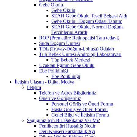
Gebe Okulu
Gebe Okulu
SEAH Gebe Okulu Tescil Belgesi Aldı
Gebe Okulu - Doğum Odası Tanıtım
SEAH Gebe Okulu, Normal Doğum
Tercihlerini Artırdı
ROP (Prematüre Retinopatisi Tanı tedavi)
Suda Doğum Ünitesi
TDL (Travay-Doğum-Lohusa) Odaları
Tüp Bebek Ünitesi Androloji Laboratuvarı
Tüp Bebek Merkezi
Uzaktan Eğitim Gebe Okulu
Ebe Polikliniği
Ebe Polikliniği
İletişim Ulaşım - Dijital Medya
İletişim
Telefon ve Adres Bilgilerimiz
Öneri ve Görüşleriniz
Personel Görüş ve Öneri Formu
Hasta Görüş ve Öneri Formu
Genel Bilgi ve İletişim Formu
Sağlığınız İçin Bir Dakikanız Var Mı?
Fenilketonüri Hastalığı Nedir
Deri Kanseri Farkındalık Ayı
Dünya Multipl Skleroz Günü