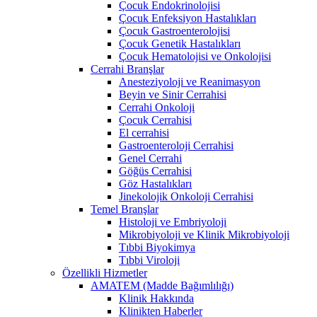
Çocuk Endokrinolojisi
Çocuk Enfeksiyon Hastalıkları
Çocuk Gastroenterolojisi
Çocuk Genetik Hastalıkları
Çocuk Hematolojisi ve Onkolojisi
Cerrahi Branşlar
Anesteziyoloji ve Reanimasyon
Beyin ve Sinir Cerrahisi
Cerrahi Onkoloji
Çocuk Cerrahisi
El cerrahisi
Gastroenteroloji Cerrahisi
Genel Cerrahi
Göğüs Cerrahisi
Göz Hastalıkları
Jinekolojik Onkoloji Cerrahisi
Temel Branşlar
Histoloji ve Embriyoloji
Mikrobiyoloji ve Klinik Mikrobiyoloji
Tıbbi Biyokimya
Tıbbi Viroloji
Özellikli Hizmetler
AMATEM (Madde Bağımlılığı)
Klinik Hakkında
Klinikten Haberler