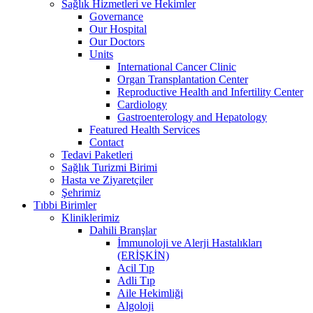
Sağlık Hizmetleri ve Hekimler
Governance
Our Hospital
Our Doctors
Units
International Cancer Clinic
Organ Transplantation Center
Reproductive Health and Infertility Center
Cardiology
Gastroenterology and Hepatology
Featured Health Services
Contact
Tedavi Paketleri
Sağlık Turizmi Birimi
Hasta ve Ziyaretçiler
Şehrimiz
Tıbbi Birimler
Kliniklerimiz
Dahili Branşlar
İmmunoloji ve Alerji Hastalıkları
(ERİŞKİN)
Acil Tıp
Adli Tıp
Aile Hekimliği
Algoloji