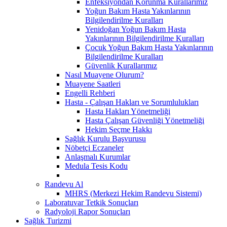
Enfeksiyondan Korunma Kurallarımız
Yoğun Bakım Hasta Yakınlarının
Bilgilendirilme Kuralları
Yenidoğan Yoğun Bakım Hasta
Yakınlarının Bilgilendirilme Kuralları
Çocuk Yoğun Bakım Hasta Yakınlarının
Bilgilendirilme Kuralları
Güvenlik Kurallarımız
Nasıl Muayene Olurum?
Muayene Saatleri
Engelli Rehberi
Hasta - Çalışan Hakları ve Sorumlulukları
Hasta Hakları Yönetmeliği
Hasta Çalışan Güvenliği Yönetmeliği
Hekim Seçme Hakkı
Sağlık Kurulu Başvurusu
Nöbetçi Eczaneler
Anlaşmalı Kurumlar
Medula Tesis Kodu
Randevu Al
MHRS (Merkezi Hekim Randevu Sistemi)
Laboratuvar Tetkik Sonuçları
Radyoloji Rapor Sonuçları
Sağlık Turizmi