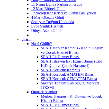
11 Nisan Dünya Parkinson Günü
12 Mart Böbrek Günü
Jinekoloji Kanserleri ve Klinik Faaliyetleri
4 Mart Obezite Günü
Sezaryen Doğum Hakkında
Evde Sağlık Hizmeti
Dünya Astım Günü
Ulaşım
Nasıl Gidilir?
SEAH Merkez Kampüs - Kadın Doğum
ve Çocuk Hizmet Binası
SEAH Ek Hizmet Binası
SEAH İstasyon Ek Hizmet Binası (Eski
K.Doğum ve Çocuk Hastanesi)
SEAH Korucuk Kampüs
SEAH Korucuk AMATEM Binası
SEAH Korucuk ÇEMATEM Binası
Sakarya Toplum Ruh Sağlığı Merkezi
(TRSM)
Otopark Alanları
Merkez Kampüs - K. Doğum ve Çocuk
Hizmet Binası
SEAH Ek Hizmet Binası