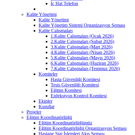
İç Hat Telefon
Kalite Yönetimi
Kalite Yönetimi
Kalite Yönetim Sistemi Organizasyon Şeması
Kalite Çalışmaları
1.Kalite Çalışmaları (Ocak 2026)
2.Kalite Çalışmaları (Şubat 2026)
3.Kalite Çalışmaları (Mart 2026)
4.Kalite Çalışmaları (Nisan 2026)
5.Kalite Çalışmaları (Mayıs 2026)
6.Kalite Çalışmaları (Haziran 2026)
7.Kalite Çalışmaları (Temmuz 2026)
Komiteler
Hasta Güvenliği Komitesi
Tesis Güvenliği Komitesi
Eğitim Komitesi
Enfeksiyon Kontrol Komitesi
Ekipler
Kurullar
Projeler
Eğitim Koordinatörlüğü
Eğitim Koordinatörlüğümüz
Eğitim Koordinatörlüğü Organizasyon Şeması
Hastane Staj İşlemleri Akış Şeması