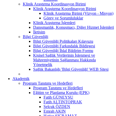
Klinik Araştırma Koordinasyon Birimi
Klinik Araştırma Koordinasyon Birimi
Klinik Araştırma Birimi (Vizyon - Misyon)
Görev ve Sorumluluklar
Klinik Araştırma İşlemleri
Danışmanlık, Konuşmacı, Diğer Hizmet İşlemleri
İletişim
Bilgi Güvenliği
Bilgi Güvenliği Politikaları Kılavuzu
Bilgi Güvenliği Farkındalık Bildirgesi
Bilgi Güvenliği İhlal Bildirim Formu
Kişisel Sağlık Verilerinin İşlenmesi ve
Mahremiyetinin Sağlanması Hakkında
Yönetmelik
Sağlık Bakanlığı 'Bilgi Güvenliği' WEB Sitesi
Akademik
Program Tanıtımı ve Hedefleri
Program Tanıtımı ve Hedefleri
Eğitim ve Planlama Kurulu (EPK)
Fatih GÜNEYSU
Fatih ALTINTOPRAK
Selçuk ÖZDEN
Emrah AKIN
Hatice SIÇRAMAZ