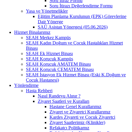
Soru İtiraz Formu
Soru İtirazı Değerlendirme Formu
Yasa ve Yönetmelikler
Eğitim Planlama Kurulunun (EPK) Görevlerine
Dair Yönerge
SAÜ Asistan Yönergesi (05.06.2026)
Hizmet Binalarımız
SEAH Merkez Kampüs
SEAH Kadın Doğum ve Çocuk Hastalıkları Hizmet
Binası
SEAH Ek Hizmet Binası
SEAH Korucuk Kampüs
SEAH Korucuk AMATEM Binası
SEAH Korucuk ÇEMATEM Binası
SEAH İstasyon Ek Hizmet Binası (Eski K.Doğum ve
Çocuk Hastanesi)
Yönlendirme
Hasta Rehberi
Nasıl Randevu Alınır ?
Ziyaret Saatleri ve Kuralları
Hastane Genel Kurallarımız
Ziyaret ve Ziyaretçi Kurallarımız
Kardeş Ziyareti ve Çocuk Ziyaretçi
Ziyaret Saatlerimiz (Klinikler)
Refakatçı Politikamız