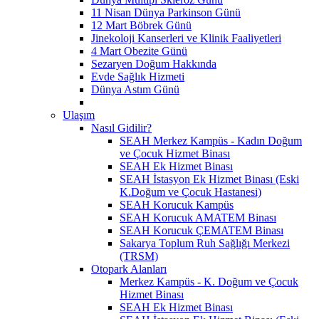
11 Nisan Dünya Parkinson Günü
12 Mart Böbrek Günü
Jinekoloji Kanserleri ve Klinik Faaliyetleri
4 Mart Obezite Günü
Sezaryen Doğum Hakkında
Evde Sağlık Hizmeti
Dünya Astım Günü
Ulaşım
Nasıl Gidilir?
SEAH Merkez Kampüs - Kadın Doğum
ve Çocuk Hizmet Binası
SEAH Ek Hizmet Binası
SEAH İstasyon Ek Hizmet Binası (Eski
K.Doğum ve Çocuk Hastanesi)
SEAH Korucuk Kampüs
SEAH Korucuk AMATEM Binası
SEAH Korucuk ÇEMATEM Binası
Sakarya Toplum Ruh Sağlığı Merkezi
(TRSM)
Otopark Alanları
Merkez Kampüs - K. Doğum ve Çocuk
Hizmet Binası
SEAH Ek Hizmet Binası