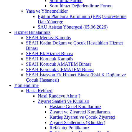
Soru İtiraz Formu
Soru İtirazı Değerlendirme Formu
Yasa ve Yönetmelikler
Eğitim Planlama Kurulunun (EPK) Görevlerine
Dair Yönerge
SAÜ Asistan Yönergesi (05.06.2026)
Hizmet Binalarımız
SEAH Merkez Kampüs
SEAH Kadın Doğum ve Çocuk Hastalıkları Hizmet
Binası
SEAH Ek Hizmet Binası
SEAH Korucuk Kampüs
SEAH Korucuk AMATEM Binası
SEAH Korucuk ÇEMATEM Binası
SEAH İstasyon Ek Hizmet Binası (Eski K.Doğum ve
Çocuk Hastanesi)
Yönlendirme
Hasta Rehberi
Nasıl Randevu Alınır ?
Ziyaret Saatleri ve Kuralları
Hastane Genel Kurallarımız
Ziyaret ve Ziyaretçi Kurallarımız
Kardeş Ziyareti ve Çocuk Ziyaretçi
Ziyaret Saatlerimiz (Klinikler)
Refakatçı Politikamız