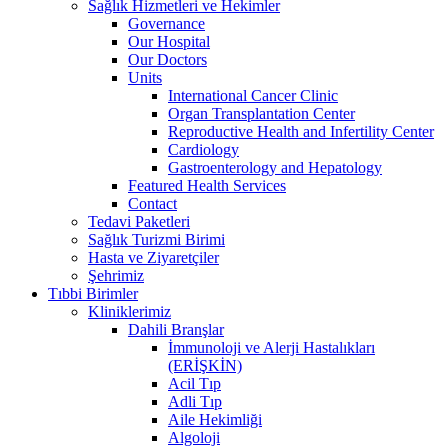
Sağlık Hizmetleri ve Hekimler
Governance
Our Hospital
Our Doctors
Units
International Cancer Clinic
Organ Transplantation Center
Reproductive Health and Infertility Center
Cardiology
Gastroenterology and Hepatology
Featured Health Services
Contact
Tedavi Paketleri
Sağlık Turizmi Birimi
Hasta ve Ziyaretçiler
Şehrimiz
Tıbbi Birimler
Kliniklerimiz
Dahili Branşlar
İmmunoloji ve Alerji Hastalıkları
(ERİŞKİN)
Acil Tıp
Adli Tıp
Aile Hekimliği
Algoloji