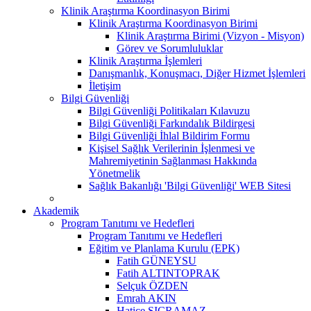
Klinik Araştırma Koordinasyon Birimi
Klinik Araştırma Koordinasyon Birimi
Klinik Araştırma Birimi (Vizyon - Misyon)
Görev ve Sorumluluklar
Klinik Araştırma İşlemleri
Danışmanlık, Konuşmacı, Diğer Hizmet İşlemleri
İletişim
Bilgi Güvenliği
Bilgi Güvenliği Politikaları Kılavuzu
Bilgi Güvenliği Farkındalık Bildirgesi
Bilgi Güvenliği İhlal Bildirim Formu
Kişisel Sağlık Verilerinin İşlenmesi ve
Mahremiyetinin Sağlanması Hakkında
Yönetmelik
Sağlık Bakanlığı 'Bilgi Güvenliği' WEB Sitesi
Akademik
Program Tanıtımı ve Hedefleri
Program Tanıtımı ve Hedefleri
Eğitim ve Planlama Kurulu (EPK)
Fatih GÜNEYSU
Fatih ALTINTOPRAK
Selçuk ÖZDEN
Emrah AKIN
Hatice SIÇRAMAZ