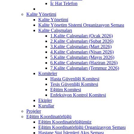
İç Hat Telefon
Kalite Yönetimi
Kalite Yönetimi
Kalite Yönetim Sistemi Organizasyon Şeması
Kalite Çalışmaları
1.Kalite Çalışmaları (Ocak 2026)
2.Kalite Çalışmaları (Şubat 2026)
3.Kalite Çalışmaları (Mart 2026)
4.Kalite Çalışmaları (Nisan 2026)
5.Kalite Çalışmaları (Mayıs 2026)
6.Kalite Çalışmaları (Haziran 2026)
7.Kalite Çalışmaları (Temmuz 2026)
Komiteler
Hasta Güvenliği Komitesi
Tesis Güvenliği Komitesi
Eğitim Komitesi
Enfeksiyon Kontrol Komitesi
Ekipler
Kurullar
Projeler
Eğitim Koordinatörlüğü
Eğitim Koordinatörlüğümüz
Eğitim Koordinatörlüğü Organizasyon Şeması
Hastane Staj İşlemleri Akış Şeması