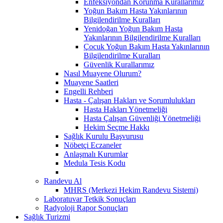
Enfeksiyondan Korunma Kurallarımız
Yoğun Bakım Hasta Yakınlarının
Bilgilendirilme Kuralları
Yenidoğan Yoğun Bakım Hasta
Yakınlarının Bilgilendirilme Kuralları
Çocuk Yoğun Bakım Hasta Yakınlarının
Bilgilendirilme Kuralları
Güvenlik Kurallarımız
Nasıl Muayene Olurum?
Muayene Saatleri
Engelli Rehberi
Hasta - Çalışan Hakları ve Sorumlulukları
Hasta Hakları Yönetmeliği
Hasta Çalışan Güvenliği Yönetmeliği
Hekim Seçme Hakkı
Sağlık Kurulu Başvurusu
Nöbetçi Eczaneler
Anlaşmalı Kurumlar
Medula Tesis Kodu
Randevu Al
MHRS (Merkezi Hekim Randevu Sistemi)
Laboratuvar Tetkik Sonuçları
Radyoloji Rapor Sonuçları
Sağlık Turizmi