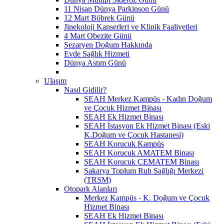
11 Nisan Dünya Parkinson Günü
12 Mart Böbrek Günü
Jinekoloji Kanserleri ve Klinik Faaliyetleri
4 Mart Obezite Günü
Sezaryen Doğum Hakkında
Evde Sağlık Hizmeti
Dünya Astım Günü
Ulaşım
Nasıl Gidilir?
SEAH Merkez Kampüs - Kadın Doğum
ve Çocuk Hizmet Binası
SEAH Ek Hizmet Binası
SEAH İstasyon Ek Hizmet Binası (Eski
K.Doğum ve Çocuk Hastanesi)
SEAH Korucuk Kampüs
SEAH Korucuk AMATEM Binası
SEAH Korucuk ÇEMATEM Binası
Sakarya Toplum Ruh Sağlığı Merkezi
(TRSM)
Otopark Alanları
Merkez Kampüs - K. Doğum ve Çocuk
Hizmet Binası
SEAH Ek Hizmet Binası