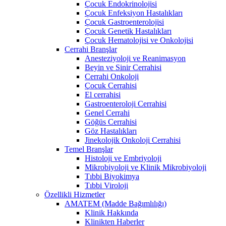
Çocuk Endokrinolojisi
Çocuk Enfeksiyon Hastalıkları
Çocuk Gastroenterolojisi
Çocuk Genetik Hastalıkları
Çocuk Hematolojisi ve Onkolojisi
Cerrahi Branşlar
Anesteziyoloji ve Reanimasyon
Beyin ve Sinir Cerrahisi
Cerrahi Onkoloji
Çocuk Cerrahisi
El cerrahisi
Gastroenteroloji Cerrahisi
Genel Cerrahi
Göğüs Cerrahisi
Göz Hastalıkları
Jinekolojik Onkoloji Cerrahisi
Temel Branşlar
Histoloji ve Embriyoloji
Mikrobiyoloji ve Klinik Mikrobiyoloji
Tıbbi Biyokimya
Tıbbi Viroloji
Özellikli Hizmetler
AMATEM (Madde Bağımlılığı)
Klinik Hakkında
Klinikten Haberler