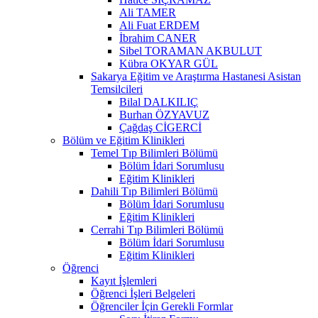
Ali TAMER
Ali Fuat ERDEM
İbrahim CANER
Sibel TORAMAN AKBULUT
Kübra OKYAR GÜL
Sakarya Eğitim ve Araştırma Hastanesi Asistan
Temsilcileri
Bilal DALKILIÇ
Burhan ÖZYAVUZ
Çağdaş CİGERCİ
Bölüm ve Eğitim Klinikleri
Temel Tıp Bilimleri Bölümü
Bölüm İdari Sorumlusu
Eğitim Klinikleri
Dahili Tıp Bilimleri Bölümü
Bölüm İdari Sorumlusu
Eğitim Klinikleri
Cerrahi Tıp Bilimleri Bölümü
Bölüm İdari Sorumlusu
Eğitim Klinikleri
Öğrenci
Kayıt İşlemleri
Öğrenci İşleri Belgeleri
Öğrenciler İçin Gerekli Formlar