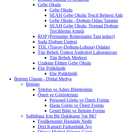
Gebe Okulu
Gebe Okulu
SEAH Gebe Okulu Tescil Belgesi Aldı
Gebe Okulu - Doğum Odası Tanıtım
SEAH Gebe Okulu, Normal Doğum
Tercihlerini Artırdı
ROP (Prematüre Retinopatisi Tanı tedavi)
Suda Doğum Ünitesi
TDL (Travay-Doğum-Lohusa) Odaları
Tüp Bebek Ünitesi Androloji Laboratuvarı
Tüp Bebek Merkezi
Uzaktan Eğitim Gebe Okulu
Ebe Polikliniği
Ebe Polikliniği
İletişim Ulaşım - Dijital Medya
İletişim
Telefon ve Adres Bilgilerimiz
Öneri ve Görüşleriniz
Personel Görüş ve Öneri Formu
Hasta Görüş ve Öneri Formu
Genel Bilgi ve İletişim Formu
Sağlığınız İçin Bir Dakikanız Var Mı?
Fenilketonüri Hastalığı Nedir
Deri Kanseri Farkındalık Ayı
Dünya Multipl Skleroz Günü