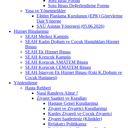
Soru İtiraz Formu
Soru İtirazı Değerlendirme Formu
Yasa ve Yönetmelikler
Eğitim Planlama Kurulunun (EPK) Görevlerine
Dair Yönerge
SAÜ Asistan Yönergesi (05.06.2026)
Hizmet Binalarımız
SEAH Merkez Kampüs
SEAH Kadın Doğum ve Çocuk Hastalıkları Hizmet
Binası
SEAH Ek Hizmet Binası
SEAH Korucuk Kampüs
SEAH Korucuk AMATEM Binası
SEAH Korucuk ÇEMATEM Binası
SEAH İstasyon Ek Hizmet Binası (Eski K.Doğum ve
Çocuk Hastanesi)
Yönlendirme
Hasta Rehberi
Nasıl Randevu Alınır ?
Ziyaret Saatleri ve Kuralları
Hastane Genel Kurallarımız
Ziyaret ve Ziyaretçi Kurallarımız
Kardeş Ziyareti ve Çocuk Ziyaretçi
Ziyaret Saatlerimiz (Klinikler)
Refakatçı Politikamız