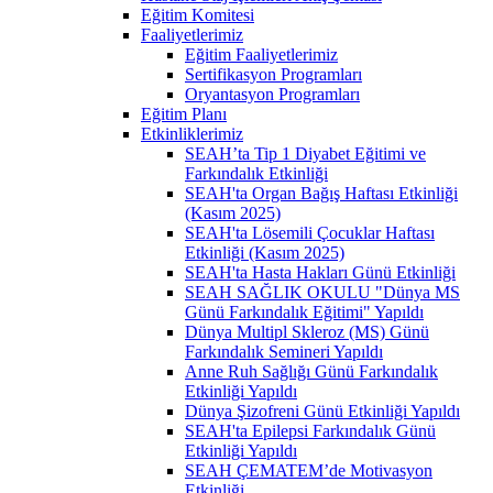
Eğitim Komitesi
Faaliyetlerimiz
Eğitim Faaliyetlerimiz
Sertifikasyon Programları
Oryantasyon Programları
Eğitim Planı
Etkinliklerimiz
SEAH’ta Tip 1 Diyabet Eğitimi ve
Farkındalık Etkinliği
SEAH'ta Organ Bağış Haftası Etkinliği
(Kasım 2025)
SEAH'ta Lösemili Çocuklar Haftası
Etkinliği (Kasım 2025)
SEAH'ta Hasta Hakları Günü Etkinliği
SEAH SAĞLIK OKULU "Dünya MS
Günü Farkındalık Eğitimi" Yapıldı
Dünya Multipl Skleroz (MS) Günü
Farkındalık Semineri Yapıldı
Anne Ruh Sağlığı Günü Farkındalık
Etkinliği Yapıldı
Dünya Şizofreni Günü Etkinliği Yapıldı
SEAH'ta Epilepsi Farkındalık Günü
Etkinliği Yapıldı
SEAH ÇEMATEM’de Motivasyon
Etkinliği