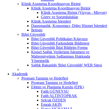
Klinik Araştırma Koordinasyon Birimi
Klinik Araştırma Koordinasyon Birimi
Klinik Araştırma Birimi (Vizyon - Misyon)
Görev ve Sorumluluklar
Klinik Araştırma İşlemleri
Danışmanlık, Konuşmacı, Diğer Hizmet İşlemleri
İletişim
Bilgi Güvenliği
Bilgi Güvenliği Politikaları Kılavuzu
Bilgi Güvenliği Farkındalık Bildirgesi
Bilgi Güvenliği İhlal Bildirim Formu
Kişisel Sağlık Verilerinin İşlenmesi ve
Mahremiyetinin Sağlanması Hakkında
Yönetmelik
Sağlık Bakanlığı 'Bilgi Güvenliği' WEB Sitesi
Akademik
Program Tanıtımı ve Hedefleri
Program Tanıtımı ve Hedefleri
Eğitim ve Planlama Kurulu (EPK)
Fatih GÜNEYSU
Fatih ALTINTOPRAK
Selçuk ÖZDEN
Emrah AKIN
Hatice SIÇRAMAZ