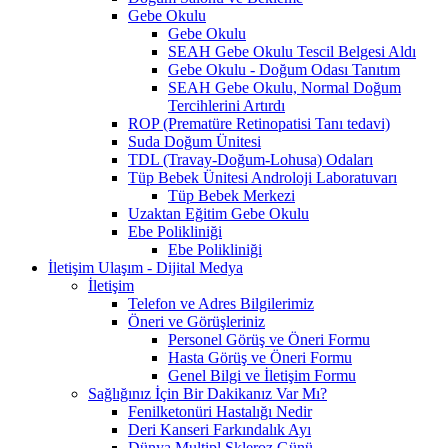
Gebe Okulu
Gebe Okulu
SEAH Gebe Okulu Tescil Belgesi Aldı
Gebe Okulu - Doğum Odası Tanıtım
SEAH Gebe Okulu, Normal Doğum
Tercihlerini Artırdı
ROP (Prematüre Retinopatisi Tanı tedavi)
Suda Doğum Ünitesi
TDL (Travay-Doğum-Lohusa) Odaları
Tüp Bebek Ünitesi Androloji Laboratuvarı
Tüp Bebek Merkezi
Uzaktan Eğitim Gebe Okulu
Ebe Polikliniği
Ebe Polikliniği
İletişim Ulaşım - Dijital Medya
İletişim
Telefon ve Adres Bilgilerimiz
Öneri ve Görüşleriniz
Personel Görüş ve Öneri Formu
Hasta Görüş ve Öneri Formu
Genel Bilgi ve İletişim Formu
Sağlığınız İçin Bir Dakikanız Var Mı?
Fenilketonüri Hastalığı Nedir
Deri Kanseri Farkındalık Ayı
Dünya Multipl Skleroz Günü