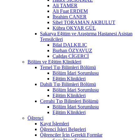
Ali TAMER
Ali Fuat ERDEM
İbrahim CANER
Sibel TORAMAN AKBULUT
Kübra OKYAR GÜL
Sakarya Eğitim ve Araştırma Hastanesi Asistan
Temsilcileri
Bilal DALKILIÇ
Burhan ÖZYAVUZ
Çağdaş CİGERCİ
Bölüm ve Eğitim Klinikleri
Temel Tıp Bilimleri Bölümü
Bölüm İdari Sorumlusu
Eğitim Klinikleri
Dahili Tıp Bilimleri Bölümü
Bölüm İdari Sorumlusu
Eğitim Klinikleri
Cerrahi Tıp Bilimleri Bölümü
Bölüm İdari Sorumlusu
Eğitim Klinikleri
Öğrenci
Kayıt İşlemleri
Öğrenci İşleri Belgeleri
Öğrenciler İçin Gerekli Formlar