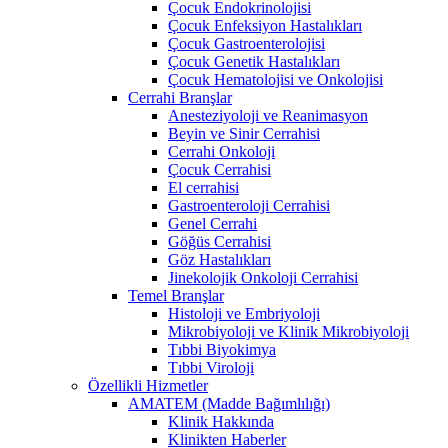
Çocuk Endokrinolojisi
Çocuk Enfeksiyon Hastalıkları
Çocuk Gastroenterolojisi
Çocuk Genetik Hastalıkları
Çocuk Hematolojisi ve Onkolojisi
Cerrahi Branşlar
Anesteziyoloji ve Reanimasyon
Beyin ve Sinir Cerrahisi
Cerrahi Onkoloji
Çocuk Cerrahisi
El cerrahisi
Gastroenteroloji Cerrahisi
Genel Cerrahi
Göğüs Cerrahisi
Göz Hastalıkları
Jinekolojik Onkoloji Cerrahisi
Temel Branşlar
Histoloji ve Embriyoloji
Mikrobiyoloji ve Klinik Mikrobiyoloji
Tıbbi Biyokimya
Tıbbi Viroloji
Özellikli Hizmetler
AMATEM (Madde Bağımlılığı)
Klinik Hakkında
Klinikten Haberler