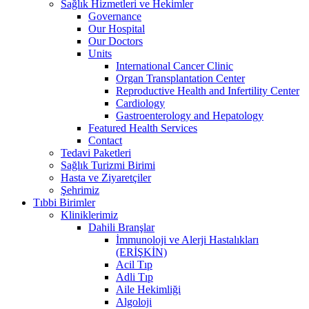
Sağlık Hizmetleri ve Hekimler
Governance
Our Hospital
Our Doctors
Units
International Cancer Clinic
Organ Transplantation Center
Reproductive Health and Infertility Center
Cardiology
Gastroenterology and Hepatology
Featured Health Services
Contact
Tedavi Paketleri
Sağlık Turizmi Birimi
Hasta ve Ziyaretçiler
Şehrimiz
Tıbbi Birimler
Kliniklerimiz
Dahili Branşlar
İmmunoloji ve Alerji Hastalıkları
(ERİŞKİN)
Acil Tıp
Adli Tıp
Aile Hekimliği
Algoloji