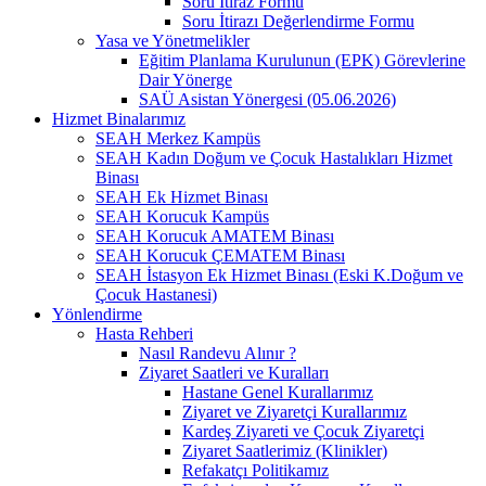
Soru İtiraz Formu
Soru İtirazı Değerlendirme Formu
Yasa ve Yönetmelikler
Eğitim Planlama Kurulunun (EPK) Görevlerine
Dair Yönerge
SAÜ Asistan Yönergesi (05.06.2026)
Hizmet Binalarımız
SEAH Merkez Kampüs
SEAH Kadın Doğum ve Çocuk Hastalıkları Hizmet
Binası
SEAH Ek Hizmet Binası
SEAH Korucuk Kampüs
SEAH Korucuk AMATEM Binası
SEAH Korucuk ÇEMATEM Binası
SEAH İstasyon Ek Hizmet Binası (Eski K.Doğum ve
Çocuk Hastanesi)
Yönlendirme
Hasta Rehberi
Nasıl Randevu Alınır ?
Ziyaret Saatleri ve Kuralları
Hastane Genel Kurallarımız
Ziyaret ve Ziyaretçi Kurallarımız
Kardeş Ziyareti ve Çocuk Ziyaretçi
Ziyaret Saatlerimiz (Klinikler)
Refakatçı Politikamız