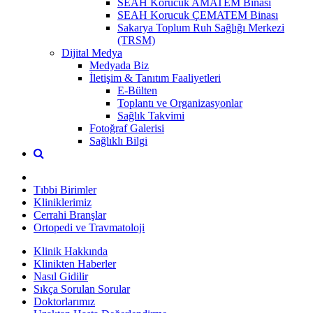
SEAH Korucuk AMATEM Binası
SEAH Korucuk ÇEMATEM Binası
Sakarya Toplum Ruh Sağlığı Merkezi
(TRSM)
Dijital Medya
Medyada Biz
İletişim & Tanıtım Faaliyetleri
E-Bülten
Toplantı ve Organizasyonlar
Sağlık Takvimi
Fotoğraf Galerisi
Sağlıklı Bilgi
Tıbbi Birimler
Kliniklerimiz
Cerrahi Branşlar
Ortopedi ve Travmatoloji
Klinik Hakkında
Klinikten Haberler
Nasıl Gidilir
Sıkça Sorulan Sorular
Doktorlarımız