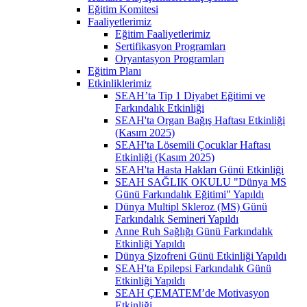
Eğitim Komitesi
Faaliyetlerimiz
Eğitim Faaliyetlerimiz
Sertifikasyon Programları
Oryantasyon Programları
Eğitim Planı
Etkinliklerimiz
SEAH’ta Tip 1 Diyabet Eğitimi ve
Farkındalık Etkinliği
SEAH'ta Organ Bağış Haftası Etkinliği
(Kasım 2025)
SEAH'ta Lösemili Çocuklar Haftası
Etkinliği (Kasım 2025)
SEAH'ta Hasta Hakları Günü Etkinliği
SEAH SAĞLIK OKULU "Dünya MS
Günü Farkındalık Eğitimi" Yapıldı
Dünya Multipl Skleroz (MS) Günü
Farkındalık Semineri Yapıldı
Anne Ruh Sağlığı Günü Farkındalık
Etkinliği Yapıldı
Dünya Şizofreni Günü Etkinliği Yapıldı
SEAH'ta Epilepsi Farkındalık Günü
Etkinliği Yapıldı
SEAH ÇEMATEM’de Motivasyon
Etkinliği