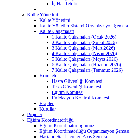
İç Hat Telefon
Kalite Yönetimi
Kalite Yönetimi
Kalite Yönetim Sistemi Organizasyon Şeması
Kalite Çalışmaları
1.Kalite Çalışmaları (Ocak 2026)
2.Kalite Çalışmaları (Şubat 2026)
3.Kalite Çalışmaları (Mart 2026)
4.Kalite Çalışmaları (Nisan 2026)
5.Kalite Çalışmaları (Mayıs 2026)
6.Kalite Çalışmaları (Haziran 2026)
7.Kalite Çalışmaları (Temmuz 2026)
Komiteler
Hasta Güvenliği Komitesi
Tesis Güvenliği Komitesi
Eğitim Komitesi
Enfeksiyon Kontrol Komitesi
Ekipler
Kurullar
Projeler
Eğitim Koordinatörlüğü
Eğitim Koordinatörlüğümüz
Eğitim Koordinatörlüğü Organizasyon Şeması
Hastane Staj İşlemleri Akış Şeması