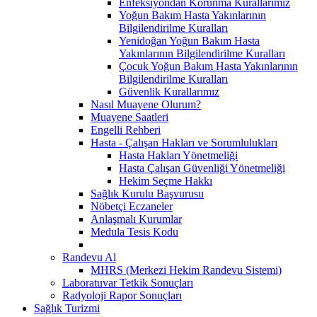
Enfeksiyondan Korunma Kurallarımız
Yoğun Bakım Hasta Yakınlarının
Bilgilendirilme Kuralları
Yenidoğan Yoğun Bakım Hasta
Yakınlarının Bilgilendirilme Kuralları
Çocuk Yoğun Bakım Hasta Yakınlarının
Bilgilendirilme Kuralları
Güvenlik Kurallarımız
Nasıl Muayene Olurum?
Muayene Saatleri
Engelli Rehberi
Hasta - Çalışan Hakları ve Sorumlulukları
Hasta Hakları Yönetmeliği
Hasta Çalışan Güvenliği Yönetmeliği
Hekim Seçme Hakkı
Sağlık Kurulu Başvurusu
Nöbetçi Eczaneler
Anlaşmalı Kurumlar
Medula Tesis Kodu
Randevu Al
MHRS (Merkezi Hekim Randevu Sistemi)
Laboratuvar Tetkik Sonuçları
Radyoloji Rapor Sonuçları
Sağlık Turizmi