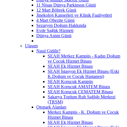
11 Nisan Dünya Parkinson Günü
12 Mart Böbrek Günü
Jinekoloji Kanserleri ve Klinik Faaliyetleri
4 Mart Obezite Günü
Sezaryen Doğum Hakkında
Evde Sağlık Hizmeti
Dünya Astım Günü
Ulaşım
Nasıl Gidilir?
SEAH Merkez Kampüs - Kadın Doğum
ve Çocuk Hizmet Binası
SEAH Ek Hizmet Binası
SEAH İstasyon Ek Hizmet Binası (Eski
K.Doğum ve Çocuk Hastanesi)
SEAH Korucuk Kampüs
SEAH Korucuk AMATEM Binası
SEAH Korucuk ÇEMATEM Binası
Sakarya Toplum Ruh Sağlığı Merkezi
(TRSM)
Otopark Alanları
Merkez Kampüs - K. Doğum ve Çocuk
Hizmet Binası
SEAH Ek Hizmet Binası