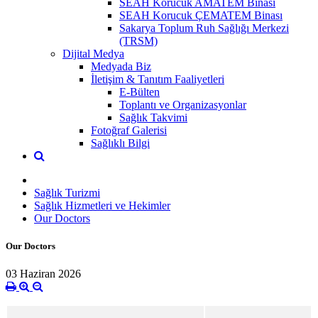
SEAH Korucuk AMATEM Binası
SEAH Korucuk ÇEMATEM Binası
Sakarya Toplum Ruh Sağlığı Merkezi
(TRSM)
Dijital Medya
Medyada Biz
İletişim & Tanıtım Faaliyetleri
E-Bülten
Toplantı ve Organizasyonlar
Sağlık Takvimi
Fotoğraf Galerisi
Sağlıklı Bilgi
Sağlık Turizmi
Sağlık Hizmetleri ve Hekimler
Our Doctors
Our Doctors
03 Haziran 2026