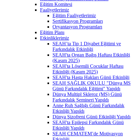
Eğitim Komitesi
Faaliyetlerimiz
Eğitim Faaliyetlerimiz
Sertifikasyon Programları
Oryantasyon Programları
Eğitim Planı
Etkinliklerimiz
SEAH’ta Tip 1 Diyabet Eğitimi ve
Farkındalık Etkinliği
SEAH'ta Organ Bağış Haftası Etkinliği
(Kasım 2025)
SEAH'ta Lösemili Çocuklar Haftası
Etkinliği (Kasım 2025)
SEAH'ta Hasta Hakları Günü Etkinliği
SEAH SAĞLIK OKULU "Dünya MS
Günü Farkındalık Eğitimi" Yapıldı
Dünya Multipl Skleroz (MS) Günü
Farkındalık Semineri Yapıldı
Anne Ruh Sağlığı Günü Farkındalık
Etkinliği Yapıldı
Dünya Şizofreni Günü Etkinliği Yapıldı
SEAH'ta Epilepsi Farkındalık Günü
Etkinliği Yapıldı
SEAH ÇEMATEM’de Motivasyon
Etkinliği