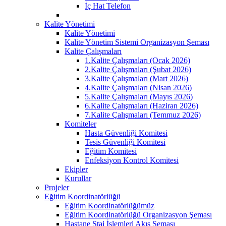
İç Hat Telefon
Kalite Yönetimi
Kalite Yönetimi
Kalite Yönetim Sistemi Organizasyon Şeması
Kalite Çalışmaları
1.Kalite Çalışmaları (Ocak 2026)
2.Kalite Çalışmaları (Şubat 2026)
3.Kalite Çalışmaları (Mart 2026)
4.Kalite Çalışmaları (Nisan 2026)
5.Kalite Çalışmaları (Mayıs 2026)
6.Kalite Çalışmaları (Haziran 2026)
7.Kalite Çalışmaları (Temmuz 2026)
Komiteler
Hasta Güvenliği Komitesi
Tesis Güvenliği Komitesi
Eğitim Komitesi
Enfeksiyon Kontrol Komitesi
Ekipler
Kurullar
Projeler
Eğitim Koordinatörlüğü
Eğitim Koordinatörlüğümüz
Eğitim Koordinatörlüğü Organizasyon Şeması
Hastane Staj İşlemleri Akış Şeması