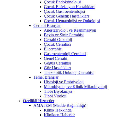
Çocuk Endokrinolojisi
Çocuk Enfeksiyon Hastalıkları
Çocuk Gastroenterolojisi
Çocuk Genetik Hastalıkları
Çocuk Hematolojisi ve Onkolojisi
Cerrahi Branşlar
Anesteziyoloji ve Reanimasyon
Beyin ve Sinir Cerrahisi
Cerrahi Onkoloji
Çocuk Cerrahisi
El cerrahisi
Gastroenteroloji Cerrahisi
Genel Cerrahi
Göğüs Cerrahisi
Göz Hastalıkları
Jinekolojik Onkoloji Cerrahisi
Temel Branşlar
Histoloji ve Embriyoloji
Mikrobiyoloji ve Klinik Mikrobiyoloji
Tıbbi Biyokimya
Tıbbi Viroloji
Özellikli Hizmetler
AMATEM (Madde Bağımlılığı)
Klinik Hakkında
Klinikten Haberler