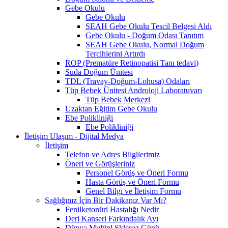
Gebe Okulu
Gebe Okulu
SEAH Gebe Okulu Tescil Belgesi Aldı
Gebe Okulu - Doğum Odası Tanıtım
SEAH Gebe Okulu, Normal Doğum
Tercihlerini Artırdı
ROP (Prematüre Retinopatisi Tanı tedavi)
Suda Doğum Ünitesi
TDL (Travay-Doğum-Lohusa) Odaları
Tüp Bebek Ünitesi Androloji Laboratuvarı
Tüp Bebek Merkezi
Uzaktan Eğitim Gebe Okulu
Ebe Polikliniği
Ebe Polikliniği
İletişim Ulaşım - Dijital Medya
İletişim
Telefon ve Adres Bilgilerimiz
Öneri ve Görüşleriniz
Personel Görüş ve Öneri Formu
Hasta Görüş ve Öneri Formu
Genel Bilgi ve İletişim Formu
Sağlığınız İçin Bir Dakikanız Var Mı?
Fenilketonüri Hastalığı Nedir
Deri Kanseri Farkındalık Ayı
Dünya Multipl Skleroz Günü