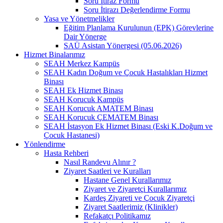
Soru İtiraz Formu
Soru İtirazı Değerlendirme Formu
Yasa ve Yönetmelikler
Eğitim Planlama Kurulunun (EPK) Görevlerine
Dair Yönerge
SAÜ Asistan Yönergesi (05.06.2026)
Hizmet Binalarımız
SEAH Merkez Kampüs
SEAH Kadın Doğum ve Çocuk Hastalıkları Hizmet
Binası
SEAH Ek Hizmet Binası
SEAH Korucuk Kampüs
SEAH Korucuk AMATEM Binası
SEAH Korucuk ÇEMATEM Binası
SEAH İstasyon Ek Hizmet Binası (Eski K.Doğum ve
Çocuk Hastanesi)
Yönlendirme
Hasta Rehberi
Nasıl Randevu Alınır ?
Ziyaret Saatleri ve Kuralları
Hastane Genel Kurallarımız
Ziyaret ve Ziyaretçi Kurallarımız
Kardeş Ziyareti ve Çocuk Ziyaretçi
Ziyaret Saatlerimiz (Klinikler)
Refakatçı Politikamız