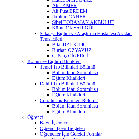
Ali TAMER
Ali Fuat ERDEM
İbrahim CANER
Sibel TORAMAN AKBULUT
Kübra OKYAR GÜL
Sakarya Eğitim ve Araştırma Hastanesi Asistan
Temsilcileri
Bilal DALKILIÇ
Burhan ÖZYAVUZ
Çağdaş CİGERCİ
Bölüm ve Eğitim Klinikleri
Temel Tıp Bilimleri Bölümü
Bölüm İdari Sorumlusu
Eğitim Klinikleri
Dahili Tıp Bilimleri Bölümü
Bölüm İdari Sorumlusu
Eğitim Klinikleri
Cerrahi Tıp Bilimleri Bölümü
Bölüm İdari Sorumlusu
Eğitim Klinikleri
Öğrenci
Kayıt İşlemleri
Öğrenci İşleri Belgeleri
Öğrenciler İçin Gerekli Formlar