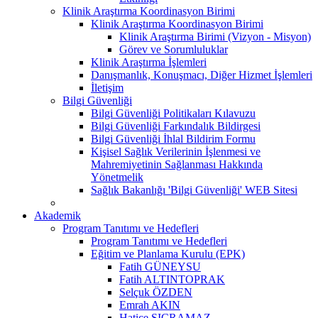
Klinik Araştırma Koordinasyon Birimi
Klinik Araştırma Koordinasyon Birimi
Klinik Araştırma Birimi (Vizyon - Misyon)
Görev ve Sorumluluklar
Klinik Araştırma İşlemleri
Danışmanlık, Konuşmacı, Diğer Hizmet İşlemleri
İletişim
Bilgi Güvenliği
Bilgi Güvenliği Politikaları Kılavuzu
Bilgi Güvenliği Farkındalık Bildirgesi
Bilgi Güvenliği İhlal Bildirim Formu
Kişisel Sağlık Verilerinin İşlenmesi ve
Mahremiyetinin Sağlanması Hakkında
Yönetmelik
Sağlık Bakanlığı 'Bilgi Güvenliği' WEB Sitesi
Akademik
Program Tanıtımı ve Hedefleri
Program Tanıtımı ve Hedefleri
Eğitim ve Planlama Kurulu (EPK)
Fatih GÜNEYSU
Fatih ALTINTOPRAK
Selçuk ÖZDEN
Emrah AKIN
Hatice SIÇRAMAZ