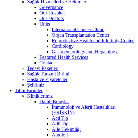
Sağlık Hizmetleri ve Hekimler
Governance
Our Hospital
Our Doctors
Units
International Cancer Clinic
Organ Transplantation Center
Reproductive Health and Infertility Center
Cardiology
Gastroenterology and Hepatology
Featured Health Services
Contact
Tedavi Paketleri
Sağlık Turizmi Birimi
Hasta ve Ziyaretçiler
Şehrimiz
Tıbbi Birimler
Kliniklerimiz
Dahili Branşlar
İmmunoloji ve Alerji Hastalıkları
(ERİŞKİN)
Acil Tıp
Adli Tıp
Aile Hekimliği
Algoloji