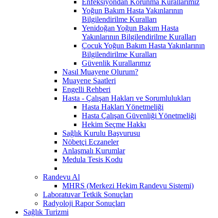
Enfeksiyondan Korunma Kurallarımız
Yoğun Bakım Hasta Yakınlarının
Bilgilendirilme Kuralları
Yenidoğan Yoğun Bakım Hasta
Yakınlarının Bilgilendirilme Kuralları
Çocuk Yoğun Bakım Hasta Yakınlarının
Bilgilendirilme Kuralları
Güvenlik Kurallarımız
Nasıl Muayene Olurum?
Muayene Saatleri
Engelli Rehberi
Hasta - Çalışan Hakları ve Sorumlulukları
Hasta Hakları Yönetmeliği
Hasta Çalışan Güvenliği Yönetmeliği
Hekim Seçme Hakkı
Sağlık Kurulu Başvurusu
Nöbetçi Eczaneler
Anlaşmalı Kurumlar
Medula Tesis Kodu
Randevu Al
MHRS (Merkezi Hekim Randevu Sistemi)
Laboratuvar Tetkik Sonuçları
Radyoloji Rapor Sonuçları
Sağlık Turizmi