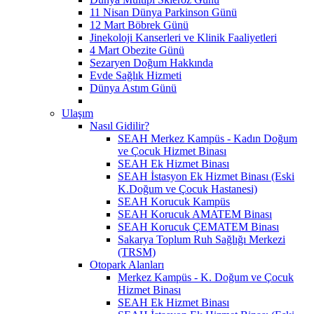
11 Nisan Dünya Parkinson Günü
12 Mart Böbrek Günü
Jinekoloji Kanserleri ve Klinik Faaliyetleri
4 Mart Obezite Günü
Sezaryen Doğum Hakkında
Evde Sağlık Hizmeti
Dünya Astım Günü
Ulaşım
Nasıl Gidilir?
SEAH Merkez Kampüs - Kadın Doğum
ve Çocuk Hizmet Binası
SEAH Ek Hizmet Binası
SEAH İstasyon Ek Hizmet Binası (Eski
K.Doğum ve Çocuk Hastanesi)
SEAH Korucuk Kampüs
SEAH Korucuk AMATEM Binası
SEAH Korucuk ÇEMATEM Binası
Sakarya Toplum Ruh Sağlığı Merkezi
(TRSM)
Otopark Alanları
Merkez Kampüs - K. Doğum ve Çocuk
Hizmet Binası
SEAH Ek Hizmet Binası