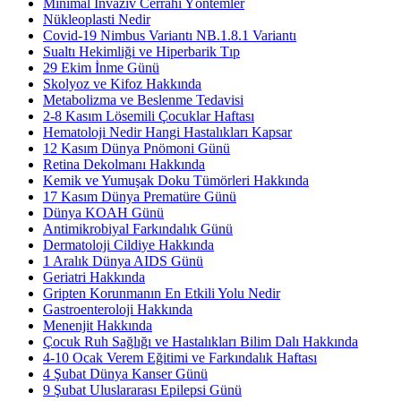
Minimal İnvaziv Cerrahi Yöntemler
Nükleoplasti Nedir
Covid-19 Nimbus Variantı NB.1.8.1 Variantı
Sualtı Hekimliği ve Hiperbarik Tıp
29 Ekim İnme Günü
Skolyoz ve Kifoz Hakkında
Metabolizma ve Beslenme Tedavisi
2-8 Kasım Lösemili Çocuklar Haftası
Hematoloji Nedir Hangi Hastalıkları Kapsar
12 Kasım Dünya Pnömoni Günü
Retina Dekolmanı Hakkında
Kemik ve Yumuşak Doku Tümörleri Hakkında
17 Kasım Dünya Prematüre Günü
Dünya KOAH Günü
Antimikrobiyal Farkındalık Günü
Dermatoloji Cildiye Hakkında
1 Aralık Dünya AIDS Günü
Geriatri Hakkında
Gripten Korunmanın En Etkili Yolu Nedir
Gastroenteroloji Hakkında
Menenjit Hakkında
Çocuk Ruh Sağlığı ve Hastalıkları Bilim Dalı Hakkında
4-10 Ocak Verem Eğitimi ve Farkındalık Haftası
4 Şubat Dünya Kanser Günü
9 Şubat Uluslararası Epilepsi Günü