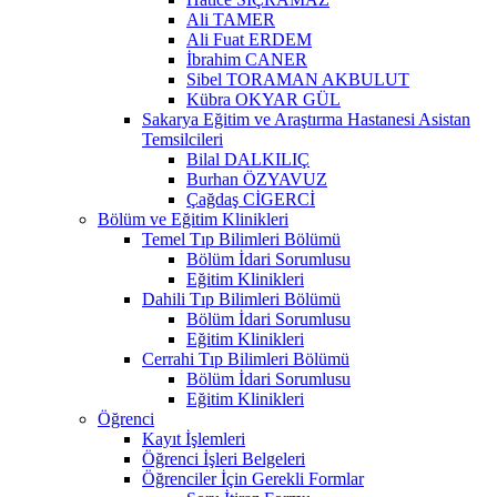
Ali TAMER
Ali Fuat ERDEM
İbrahim CANER
Sibel TORAMAN AKBULUT
Kübra OKYAR GÜL
Sakarya Eğitim ve Araştırma Hastanesi Asistan
Temsilcileri
Bilal DALKILIÇ
Burhan ÖZYAVUZ
Çağdaş CİGERCİ
Bölüm ve Eğitim Klinikleri
Temel Tıp Bilimleri Bölümü
Bölüm İdari Sorumlusu
Eğitim Klinikleri
Dahili Tıp Bilimleri Bölümü
Bölüm İdari Sorumlusu
Eğitim Klinikleri
Cerrahi Tıp Bilimleri Bölümü
Bölüm İdari Sorumlusu
Eğitim Klinikleri
Öğrenci
Kayıt İşlemleri
Öğrenci İşleri Belgeleri
Öğrenciler İçin Gerekli Formlar