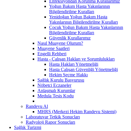
Enfeksiyondan Korunma Kurallarımız
Yoğun Bakım Hasta Yakınlarının
Bilgilendirilme Kuralları
Yenidoğan Yoğun Bakım Hasta
Yakınlarının Bilgilendirilme Kuralları
Çocuk Yoğun Bakım Hasta Yakınlarının
Bilgilendirilme Kuralları
Güvenlik Kurallarımız
Nasıl Muayene Olurum?
Muayene Saatleri
Engelli Rehberi
Hasta - Çalışan Hakları ve Sorumlulukları
Hasta Hakları Yönetmeliği
Hasta Çalışan Güvenliği Yönetmeliği
Hekim Seçme Hakkı
Sağlık Kurulu Başvurusu
Nöbetçi Eczaneler
Anlaşmalı Kurumlar
Medula Tesis Kodu
Randevu Al
MHRS (Merkezi Hekim Randevu Sistemi)
Laboratuvar Tetkik Sonuçları
Radyoloji Rapor Sonuçları
Sağlık Turizmi