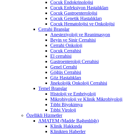
Çocuk Endokrinolojisi
Çocuk Enfeksiyon Hastalıkları
Çocuk Gastroenterolojisi
Çocuk Genetik Hastalıkları
Çocuk Hematolojisi ve Onkolojisi
Cerrahi Branşlar
Anesteziyoloji ve Reanimasyon
Beyin ve Sinir Cerrahisi
Cerrahi Onkoloji
Çocuk Cerrahisi
El cerrahisi
Gastroenteroloji Cerrahisi
Genel Cerrahi
Göğüs Cerrahisi
Göz Hastalıkları
Jinekolojik Onkoloji Cerrahisi
Temel Branşlar
Histoloji ve Embriyoloji
Mikrobiyoloji ve Klinik Mikrobiyoloji
Tıbbi Biyokimya
Tıbbi Viroloji
Özellikli Hizmetler
AMATEM (Madde Bağımlılığı)
Klinik Hakkında
Klinikten Haberler