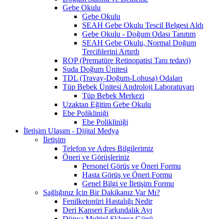
Gebe Okulu
Gebe Okulu
SEAH Gebe Okulu Tescil Belgesi Aldı
Gebe Okulu - Doğum Odası Tanıtım
SEAH Gebe Okulu, Normal Doğum
Tercihlerini Artırdı
ROP (Prematüre Retinopatisi Tanı tedavi)
Suda Doğum Ünitesi
TDL (Travay-Doğum-Lohusa) Odaları
Tüp Bebek Ünitesi Androloji Laboratuvarı
Tüp Bebek Merkezi
Uzaktan Eğitim Gebe Okulu
Ebe Polikliniği
Ebe Polikliniği
İletişim Ulaşım - Dijital Medya
İletişim
Telefon ve Adres Bilgilerimiz
Öneri ve Görüşleriniz
Personel Görüş ve Öneri Formu
Hasta Görüş ve Öneri Formu
Genel Bilgi ve İletişim Formu
Sağlığınız İçin Bir Dakikanız Var Mı?
Fenilketonüri Hastalığı Nedir
Deri Kanseri Farkındalık Ayı
Dünya Multipl Skleroz Günü