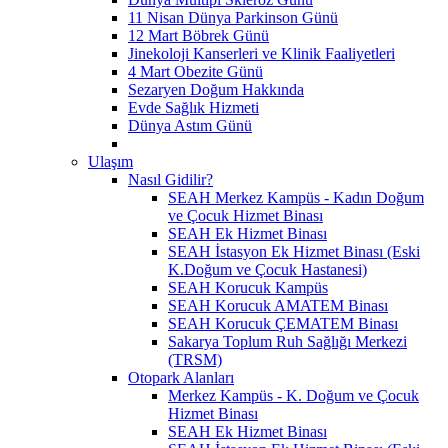
11 Nisan Dünya Parkinson Günü
12 Mart Böbrek Günü
Jinekoloji Kanserleri ve Klinik Faaliyetleri
4 Mart Obezite Günü
Sezaryen Doğum Hakkında
Evde Sağlık Hizmeti
Dünya Astım Günü
Ulaşım
Nasıl Gidilir?
SEAH Merkez Kampüs - Kadın Doğum
ve Çocuk Hizmet Binası
SEAH Ek Hizmet Binası
SEAH İstasyon Ek Hizmet Binası (Eski
K.Doğum ve Çocuk Hastanesi)
SEAH Korucuk Kampüs
SEAH Korucuk AMATEM Binası
SEAH Korucuk ÇEMATEM Binası
Sakarya Toplum Ruh Sağlığı Merkezi
(TRSM)
Otopark Alanları
Merkez Kampüs - K. Doğum ve Çocuk
Hizmet Binası
SEAH Ek Hizmet Binası