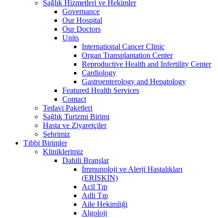
Sağlık Hizmetleri ve Hekimler
Governance
Our Hospital
Our Doctors
Units
International Cancer Clinic
Organ Transplantation Center
Reproductive Health and Infertility Center
Cardiology
Gastroenterology and Hepatology
Featured Health Services
Contact
Tedavi Paketleri
Sağlık Turizmi Birimi
Hasta ve Ziyaretçiler
Şehrimiz
Tıbbi Birimler
Kliniklerimiz
Dahili Branşlar
İmmunoloji ve Alerji Hastalıkları
(ERİŞKİN)
Acil Tıp
Adli Tıp
Aile Hekimliği
Algoloji