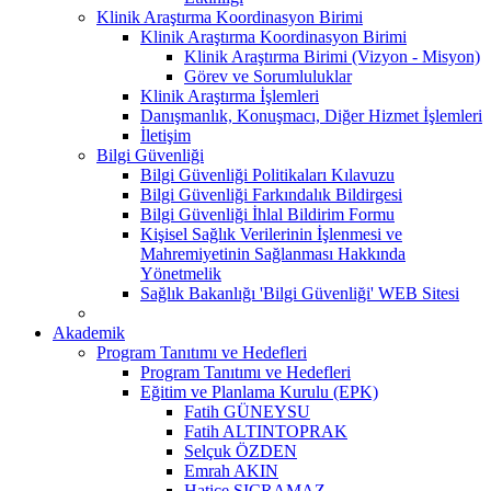
Klinik Araştırma Koordinasyon Birimi
Klinik Araştırma Koordinasyon Birimi
Klinik Araştırma Birimi (Vizyon - Misyon)
Görev ve Sorumluluklar
Klinik Araştırma İşlemleri
Danışmanlık, Konuşmacı, Diğer Hizmet İşlemleri
İletişim
Bilgi Güvenliği
Bilgi Güvenliği Politikaları Kılavuzu
Bilgi Güvenliği Farkındalık Bildirgesi
Bilgi Güvenliği İhlal Bildirim Formu
Kişisel Sağlık Verilerinin İşlenmesi ve
Mahremiyetinin Sağlanması Hakkında
Yönetmelik
Sağlık Bakanlığı 'Bilgi Güvenliği' WEB Sitesi
Akademik
Program Tanıtımı ve Hedefleri
Program Tanıtımı ve Hedefleri
Eğitim ve Planlama Kurulu (EPK)
Fatih GÜNEYSU
Fatih ALTINTOPRAK
Selçuk ÖZDEN
Emrah AKIN
Hatice SIÇRAMAZ