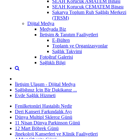
SEAH Korucuk AMATEM Binası
SEAH Korucuk ÇEMATEM Binası
Sakarya Toplum Ruh Sağlığı Merkezi
(TRSM)
Dijital Medya
Medyada Biz
İletişim & Tanıtım Faaliyetleri
E-Bülten
Toplantı ve Organizasyonlar
Sağlık Takvimi
Fotoğraf Galerisi
Sağlıklı Bilgi
İletişim Ulaşım - Dijital Medya
Sağlığınız İçin Bir Dakikanız ...
Evde Sağlık Hizmeti
Fenilketonüri Hastalığı Nedir
Deri Kanseri Farkındalık Ayı
Dünya Multipl Skleroz Günü
11 Nisan Dünya Parkinson Günü
12 Mart Böbrek Günü
Jinekoloji Kanserleri ve Klinik Faaliyetleri