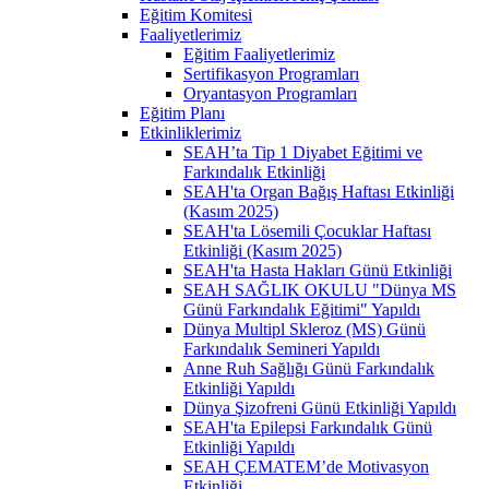
Eğitim Komitesi
Faaliyetlerimiz
Eğitim Faaliyetlerimiz
Sertifikasyon Programları
Oryantasyon Programları
Eğitim Planı
Etkinliklerimiz
SEAH’ta Tip 1 Diyabet Eğitimi ve
Farkındalık Etkinliği
SEAH'ta Organ Bağış Haftası Etkinliği
(Kasım 2025)
SEAH'ta Lösemili Çocuklar Haftası
Etkinliği (Kasım 2025)
SEAH'ta Hasta Hakları Günü Etkinliği
SEAH SAĞLIK OKULU "Dünya MS
Günü Farkındalık Eğitimi" Yapıldı
Dünya Multipl Skleroz (MS) Günü
Farkındalık Semineri Yapıldı
Anne Ruh Sağlığı Günü Farkındalık
Etkinliği Yapıldı
Dünya Şizofreni Günü Etkinliği Yapıldı
SEAH'ta Epilepsi Farkındalık Günü
Etkinliği Yapıldı
SEAH ÇEMATEM’de Motivasyon
Etkinliği