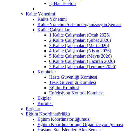
İç Hat Telefon
Kalite Yönetimi
Kalite Yönetimi
Kalite Yönetim Sistemi Organizasyon Şeması
Kalite Çalışmaları
1.Kalite Çalışmaları (Ocak 2026)
2.Kalite Çalışmaları (Şubat 2026)
3.Kalite Çalışmaları (Mart 2026)
4.Kalite Çalışmaları (Nisan 2026)
5.Kalite Çalışmaları (Mayıs 2026)
6.Kalite Çalışmaları (Haziran 2026)
7.Kalite Çalışmaları (Temmuz 2026)
Komiteler
Hasta Güvenliği Komitesi
Tesis Güvenliği Komitesi
Eğitim Komitesi
Enfeksiyon Kontrol Komitesi
Ekipler
Kurullar
Projeler
Eğitim Koordinatörlüğü
Eğitim Koordinatörlüğümüz
Eğitim Koordinatörlüğü Organizasyon Şeması
Hastane Staj İşlemleri Akış Şeması