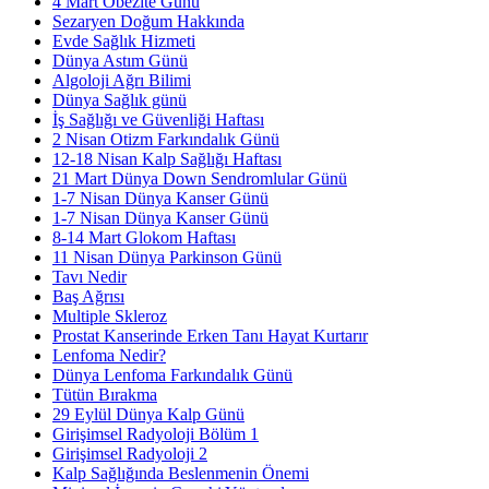
4 Mart Obezite Günü
Sezaryen Doğum Hakkında
Evde Sağlık Hizmeti
Dünya Astım Günü
Algoloji Ağrı Bilimi
Dünya Sağlık günü
İş Sağlığı ve Güvenliği Haftası
2 Nisan Otizm Farkındalık Günü
12-18 Nisan Kalp Sağlığı Haftası
21 Mart Dünya Down Sendromlular Günü
1-7 Nisan Dünya Kanser Günü
1-7 Nisan Dünya Kanser Günü
8-14 Mart Glokom Haftası
11 Nisan Dünya Parkinson Günü
Tavı Nedir
Baş Ağrısı
Multiple Skleroz
Prostat Kanserinde Erken Tanı Hayat Kurtarır
Lenfoma Nedir?
Dünya Lenfoma Farkındalık Günü
Tütün Bırakma
29 Eylül Dünya Kalp Günü
Girişimsel Radyoloji Bölüm 1
Girişimsel Radyoloji 2
Kalp Sağlığında Beslenmenin Önemi