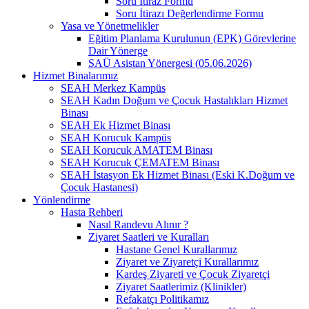
Soru İtiraz Formu
Soru İtirazı Değerlendirme Formu
Yasa ve Yönetmelikler
Eğitim Planlama Kurulunun (EPK) Görevlerine
Dair Yönerge
SAÜ Asistan Yönergesi (05.06.2026)
Hizmet Binalarımız
SEAH Merkez Kampüs
SEAH Kadın Doğum ve Çocuk Hastalıkları Hizmet
Binası
SEAH Ek Hizmet Binası
SEAH Korucuk Kampüs
SEAH Korucuk AMATEM Binası
SEAH Korucuk ÇEMATEM Binası
SEAH İstasyon Ek Hizmet Binası (Eski K.Doğum ve
Çocuk Hastanesi)
Yönlendirme
Hasta Rehberi
Nasıl Randevu Alınır ?
Ziyaret Saatleri ve Kuralları
Hastane Genel Kurallarımız
Ziyaret ve Ziyaretçi Kurallarımız
Kardeş Ziyareti ve Çocuk Ziyaretçi
Ziyaret Saatlerimiz (Klinikler)
Refakatçı Politikamız