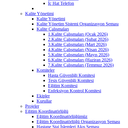
İç Hat Telefon
Kalite Yönetimi
Kalite Yönetimi
Kalite Yönetim Sistemi Organizasyon Şeması
Kalite Çalışmaları
1.Kalite Çalışmaları (Ocak 2026)
2.Kalite Çalışmaları (Şubat 2026)
3.Kalite Çalışmaları (Mart 2026)
4.Kalite Çalışmaları (Nisan 2026)
5.Kalite Çalışmaları (Mayıs 2026)
6.Kalite Çalışmaları (Haziran 2026)
7.Kalite Çalışmaları (Temmuz 2026)
Komiteler
Hasta Güvenliği Komitesi
Tesis Güvenliği Komitesi
Eğitim Komitesi
Enfeksiyon Kontrol Komitesi
Ekipler
Kurullar
Projeler
Eğitim Koordinatörlüğü
Eğitim Koordinatörlüğümüz
Eğitim Koordinatörlüğü Organizasyon Şeması
Hastane Staj İşlemleri Akış Şeması