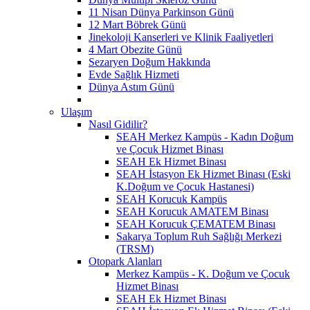
11 Nisan Dünya Parkinson Günü
12 Mart Böbrek Günü
Jinekoloji Kanserleri ve Klinik Faaliyetleri
4 Mart Obezite Günü
Sezaryen Doğum Hakkında
Evde Sağlık Hizmeti
Dünya Astım Günü
Ulaşım
Nasıl Gidilir?
SEAH Merkez Kampüs - Kadın Doğum
ve Çocuk Hizmet Binası
SEAH Ek Hizmet Binası
SEAH İstasyon Ek Hizmet Binası (Eski
K.Doğum ve Çocuk Hastanesi)
SEAH Korucuk Kampüs
SEAH Korucuk AMATEM Binası
SEAH Korucuk ÇEMATEM Binası
Sakarya Toplum Ruh Sağlığı Merkezi
(TRSM)
Otopark Alanları
Merkez Kampüs - K. Doğum ve Çocuk
Hizmet Binası
SEAH Ek Hizmet Binası