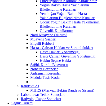
Enfeksiyondan Korunma Kurallarımız
Yoğun Bakım Hasta Yakınlarının
Bilgilendirilme Kuralları
Yenidoğan Yoğun Bakım Hasta
Yakınlarının Bilgilendirilme Kuralları
Çocuk Yoğun Bakım Hasta Yakınlarının
Bilgilendirilme Kuralları
Güvenlik Kurallarımız
Nasıl Muayene Olurum?
Muayene Saatleri
Engelli Rehberi
Hasta - Çalışan Hakları ve Sorumlulukları
Hasta Hakları Yönetmeliği
Hasta Çalışan Güvenliği Yönetmeliği
Hekim Seçme Hakkı
Sağlık Kurulu Başvurusu
Nöbetçi Eczaneler
Anlaşmalı Kurumlar
Medula Tesis Kodu
Randevu Al
MHRS (Merkezi Hekim Randevu Sistemi)
Laboratuvar Tetkik Sonuçları
Radyoloji Rapor Sonuçları
Sağlık Turizmi