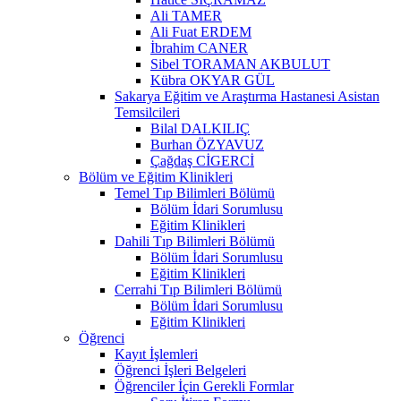
Ali TAMER
Ali Fuat ERDEM
İbrahim CANER
Sibel TORAMAN AKBULUT
Kübra OKYAR GÜL
Sakarya Eğitim ve Araştırma Hastanesi Asistan
Temsilcileri
Bilal DALKILIÇ
Burhan ÖZYAVUZ
Çağdaş CİGERCİ
Bölüm ve Eğitim Klinikleri
Temel Tıp Bilimleri Bölümü
Bölüm İdari Sorumlusu
Eğitim Klinikleri
Dahili Tıp Bilimleri Bölümü
Bölüm İdari Sorumlusu
Eğitim Klinikleri
Cerrahi Tıp Bilimleri Bölümü
Bölüm İdari Sorumlusu
Eğitim Klinikleri
Öğrenci
Kayıt İşlemleri
Öğrenci İşleri Belgeleri
Öğrenciler İçin Gerekli Formlar