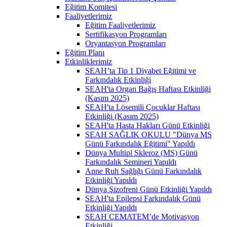
Eğitim Komitesi
Faaliyetlerimiz
Eğitim Faaliyetlerimiz
Sertifikasyon Programları
Oryantasyon Programları
Eğitim Planı
Etkinliklerimiz
SEAH’ta Tip 1 Diyabet Eğitimi ve
Farkındalık Etkinliği
SEAH'ta Organ Bağış Haftası Etkinliği
(Kasım 2025)
SEAH'ta Lösemili Çocuklar Haftası
Etkinliği (Kasım 2025)
SEAH'ta Hasta Hakları Günü Etkinliği
SEAH SAĞLIK OKULU "Dünya MS
Günü Farkındalık Eğitimi" Yapıldı
Dünya Multipl Skleroz (MS) Günü
Farkındalık Semineri Yapıldı
Anne Ruh Sağlığı Günü Farkındalık
Etkinliği Yapıldı
Dünya Şizofreni Günü Etkinliği Yapıldı
SEAH'ta Epilepsi Farkındalık Günü
Etkinliği Yapıldı
SEAH ÇEMATEM’de Motivasyon
Etkinliği