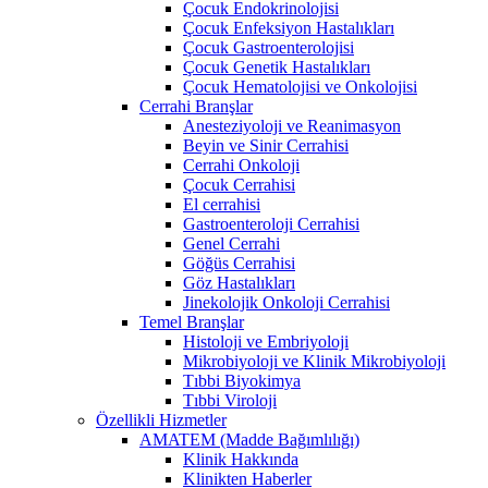
Çocuk Endokrinolojisi
Çocuk Enfeksiyon Hastalıkları
Çocuk Gastroenterolojisi
Çocuk Genetik Hastalıkları
Çocuk Hematolojisi ve Onkolojisi
Cerrahi Branşlar
Anesteziyoloji ve Reanimasyon
Beyin ve Sinir Cerrahisi
Cerrahi Onkoloji
Çocuk Cerrahisi
El cerrahisi
Gastroenteroloji Cerrahisi
Genel Cerrahi
Göğüs Cerrahisi
Göz Hastalıkları
Jinekolojik Onkoloji Cerrahisi
Temel Branşlar
Histoloji ve Embriyoloji
Mikrobiyoloji ve Klinik Mikrobiyoloji
Tıbbi Biyokimya
Tıbbi Viroloji
Özellikli Hizmetler
AMATEM (Madde Bağımlılığı)
Klinik Hakkında
Klinikten Haberler