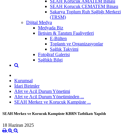
SEAH Korucuk AMATEM Binası
SEAH Korucuk ÇEMATEM Binası
Sakarya Toplum Ruh Sağlığı Merkezi
(TRSM)
Dijital Medya
Medyada Biz
İletişim & Tanıtım Faaliyetleri
E-Bülten
Toplantı ve Organizasyonlar
Sağlık Takvimi
Fotoğraf Galerisi
Sağlıklı Bilgi
Kurumsal
İdari Birimler
Afet ve Acil Durum Yönetimi
Afet ve Acil Durum Yönetiminden ...
SEAH Merkez ve Korucuk Kampüste ...
SEAH Merkez ve Korucuk Kampüste KBRN Tatbikatı Yapıldı
18 Haziran 2025