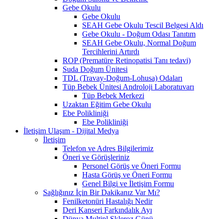
Gebe Okulu
Gebe Okulu
SEAH Gebe Okulu Tescil Belgesi Aldı
Gebe Okulu - Doğum Odası Tanıtım
SEAH Gebe Okulu, Normal Doğum
Tercihlerini Artırdı
ROP (Prematüre Retinopatisi Tanı tedavi)
Suda Doğum Ünitesi
TDL (Travay-Doğum-Lohusa) Odaları
Tüp Bebek Ünitesi Androloji Laboratuvarı
Tüp Bebek Merkezi
Uzaktan Eğitim Gebe Okulu
Ebe Polikliniği
Ebe Polikliniği
İletişim Ulaşım - Dijital Medya
İletişim
Telefon ve Adres Bilgilerimiz
Öneri ve Görüşleriniz
Personel Görüş ve Öneri Formu
Hasta Görüş ve Öneri Formu
Genel Bilgi ve İletişim Formu
Sağlığınız İçin Bir Dakikanız Var Mı?
Fenilketonüri Hastalığı Nedir
Deri Kanseri Farkındalık Ayı
Dünya Multipl Skleroz Günü