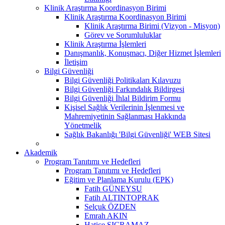
Klinik Araştırma Koordinasyon Birimi
Klinik Araştırma Koordinasyon Birimi
Klinik Araştırma Birimi (Vizyon - Misyon)
Görev ve Sorumluluklar
Klinik Araştırma İşlemleri
Danışmanlık, Konuşmacı, Diğer Hizmet İşlemleri
İletişim
Bilgi Güvenliği
Bilgi Güvenliği Politikaları Kılavuzu
Bilgi Güvenliği Farkındalık Bildirgesi
Bilgi Güvenliği İhlal Bildirim Formu
Kişisel Sağlık Verilerinin İşlenmesi ve
Mahremiyetinin Sağlanması Hakkında
Yönetmelik
Sağlık Bakanlığı 'Bilgi Güvenliği' WEB Sitesi
Akademik
Program Tanıtımı ve Hedefleri
Program Tanıtımı ve Hedefleri
Eğitim ve Planlama Kurulu (EPK)
Fatih GÜNEYSU
Fatih ALTINTOPRAK
Selçuk ÖZDEN
Emrah AKIN
Hatice SIÇRAMAZ