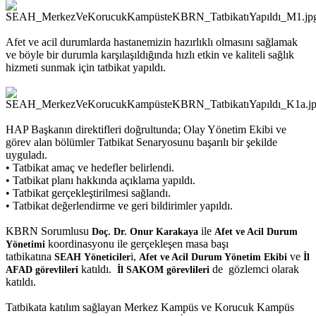
Afet ve acil durumlarda hastanemizin hazırlıklı olmasını sağlamak
ve böyle bir durumla karşılaşıldığında hızlı etkin ve kaliteli sağlık
hizmeti sunmak için tatbikat yapıldı.
HAP Başkanın direktifleri doğrultunda; Olay Yönetim Ekibi ve
görev alan bölümler Tatbikat Senaryosunu başarılı bir şekilde
uyguladı.
•
Tatbikat amaç ve hedefler belirlendi.
• Tatbikat planı hakkında açıklama yapıldı.
• Tatbikat gerçekleştirilmesi sağlandı.
• Tatbikat değerlendirme ve geri bildirimler yapıldı.
KBRN Sorumlusu
ile
Doç. Dr. Onur Karakaya
Afet ve Acil Durum
koordinasyonu ile gerçekleşen masa başı
Yönetimi
tatbikatına
i,
ve
SEAH
Yöneticiler
Afet ve Acil Durum Yönetim Ekibi
İl
katıldı.
de gözlemci olarak
AFAD görevlileri
İl SAKOM görevlileri
katıldı.
Tatbikata katılım sağlayan Merkez Kampüs ve Korucuk Ka
mpüs