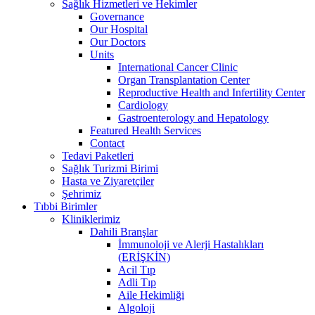
Sağlık Hizmetleri ve Hekimler
Governance
Our Hospital
Our Doctors
Units
International Cancer Clinic
Organ Transplantation Center
Reproductive Health and Infertility Center
Cardiology
Gastroenterology and Hepatology
Featured Health Services
Contact
Tedavi Paketleri
Sağlık Turizmi Birimi
Hasta ve Ziyaretçiler
Şehrimiz
Tıbbi Birimler
Kliniklerimiz
Dahili Branşlar
İmmunoloji ve Alerji Hastalıkları
(ERİŞKİN)
Acil Tıp
Adli Tıp
Aile Hekimliği
Algoloji