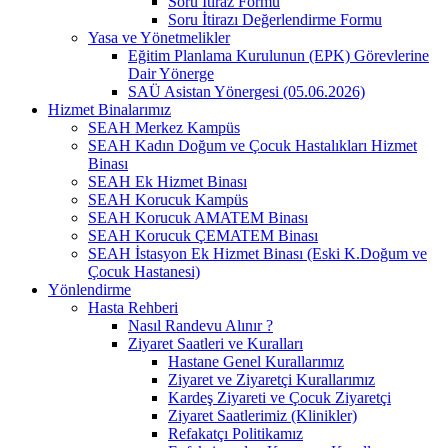
Soru İtiraz Formu
Soru İtirazı Değerlendirme Formu
Yasa ve Yönetmelikler
Eğitim Planlama Kurulunun (EPK) Görevlerine
Dair Yönerge
SAÜ Asistan Yönergesi (05.06.2026)
Hizmet Binalarımız
SEAH Merkez Kampüs
SEAH Kadın Doğum ve Çocuk Hastalıkları Hizmet
Binası
SEAH Ek Hizmet Binası
SEAH Korucuk Kampüs
SEAH Korucuk AMATEM Binası
SEAH Korucuk ÇEMATEM Binası
SEAH İstasyon Ek Hizmet Binası (Eski K.Doğum ve
Çocuk Hastanesi)
Yönlendirme
Hasta Rehberi
Nasıl Randevu Alınır ?
Ziyaret Saatleri ve Kuralları
Hastane Genel Kurallarımız
Ziyaret ve Ziyaretçi Kurallarımız
Kardeş Ziyareti ve Çocuk Ziyaretçi
Ziyaret Saatlerimiz (Klinikler)
Refakatçı Politikamız