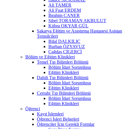
Ali TAMER
Ali Fuat ERDEM
İbrahim CANER
Sibel TORAMAN AKBULUT
Kübra OKYAR GÜL
Sakarya Eğitim ve Araştırma Hastanesi Asistan
Temsilcileri
Bilal DALKILIÇ
Burhan ÖZYAVUZ
Çağdaş CİGERCİ
Bölüm ve Eğitim Klinikleri
Temel Tıp Bilimleri Bölümü
Bölüm İdari Sorumlusu
Eğitim Klinikleri
Dahili Tıp Bilimleri Bölümü
Bölüm İdari Sorumlusu
Eğitim Klinikleri
Cerrahi Tıp Bilimleri Bölümü
Bölüm İdari Sorumlusu
Eğitim Klinikleri
Öğrenci
Kayıt İşlemleri
Öğrenci İşleri Belgeleri
Öğrenciler İçin Gerekli Formlar