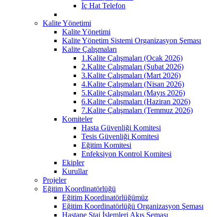
İç Hat Telefon
Kalite Yönetimi
Kalite Yönetimi
Kalite Yönetim Sistemi Organizasyon Şeması
Kalite Çalışmaları
1.Kalite Çalışmaları (Ocak 2026)
2.Kalite Çalışmaları (Şubat 2026)
3.Kalite Çalışmaları (Mart 2026)
4.Kalite Çalışmaları (Nisan 2026)
5.Kalite Çalışmaları (Mayıs 2026)
6.Kalite Çalışmaları (Haziran 2026)
7.Kalite Çalışmaları (Temmuz 2026)
Komiteler
Hasta Güvenliği Komitesi
Tesis Güvenliği Komitesi
Eğitim Komitesi
Enfeksiyon Kontrol Komitesi
Ekipler
Kurullar
Projeler
Eğitim Koordinatörlüğü
Eğitim Koordinatörlüğümüz
Eğitim Koordinatörlüğü Organizasyon Şeması
Hastane Staj İşlemleri Akış Şeması