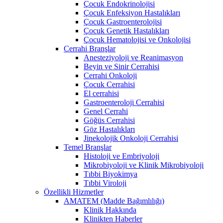
Çocuk Endokrinolojisi
Çocuk Enfeksiyon Hastalıkları
Çocuk Gastroenterolojisi
Çocuk Genetik Hastalıkları
Çocuk Hematolojisi ve Onkolojisi
Cerrahi Branşlar
Anesteziyoloji ve Reanimasyon
Beyin ve Sinir Cerrahisi
Cerrahi Onkoloji
Çocuk Cerrahisi
El cerrahisi
Gastroenteroloji Cerrahisi
Genel Cerrahi
Göğüs Cerrahisi
Göz Hastalıkları
Jinekolojik Onkoloji Cerrahisi
Temel Branşlar
Histoloji ve Embriyoloji
Mikrobiyoloji ve Klinik Mikrobiyoloji
Tıbbi Biyokimya
Tıbbi Viroloji
Özellikli Hizmetler
AMATEM (Madde Bağımlılığı)
Klinik Hakkında
Klinikten Haberler