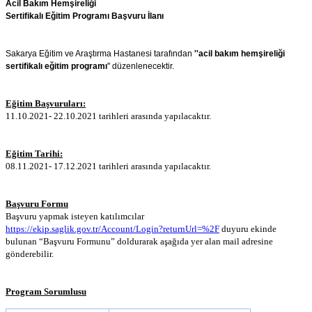
Acil Bakım Hemşireliği
Sertifikalı Eğitim Programı Başvuru İlanı
Sakarya Eğitim ve Araştırma Hastanesi tarafından
''acil bakım hemşireliği
sertifikalı eğitim programı
'' düzenlenecektir.
Eğitim Başvuruları:
11.10.2021- 22.10.2021 tarihleri arasında yapılacaktır.
Eğitim Tarihi:
08.11.2021- 17.12.2021 tarihleri arasında yapılacaktır.
Başvuru Formu
Başvuru yapmak isteyen katılımcılar
https://ekip.saglik.gov.tr/Account/Login?returnUrl=%2F
duyuru ekinde
bulunan “Başvuru Formunu” doldurarak aşağıda yer alan mail adresine
gönderebilir.
Program Sorumlusu