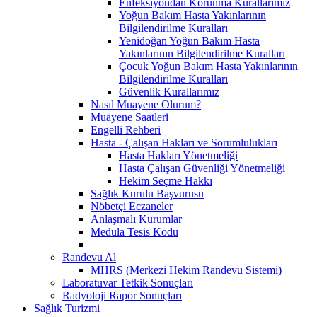
Enfeksiyondan Korunma Kurallarımız
Yoğun Bakım Hasta Yakınlarının
Bilgilendirilme Kuralları
Yenidoğan Yoğun Bakım Hasta
Yakınlarının Bilgilendirilme Kuralları
Çocuk Yoğun Bakım Hasta Yakınlarının
Bilgilendirilme Kuralları
Güvenlik Kurallarımız
Nasıl Muayene Olurum?
Muayene Saatleri
Engelli Rehberi
Hasta - Çalışan Hakları ve Sorumlulukları
Hasta Hakları Yönetmeliği
Hasta Çalışan Güvenliği Yönetmeliği
Hekim Seçme Hakkı
Sağlık Kurulu Başvurusu
Nöbetçi Eczaneler
Anlaşmalı Kurumlar
Medula Tesis Kodu
Randevu Al
MHRS (Merkezi Hekim Randevu Sistemi)
Laboratuvar Tetkik Sonuçları
Radyoloji Rapor Sonuçları
Sağlık Turizmi