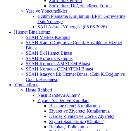
Soru İtiraz Formu
Soru İtirazı Değerlendirme Formu
Yasa ve Yönetmelikler
Eğitim Planlama Kurulunun (EPK) Görevlerine
Dair Yönerge
SAÜ Asistan Yönergesi (05.06.2026)
Hizmet Binalarımız
SEAH Merkez Kampüs
SEAH Kadın Doğum ve Çocuk Hastalıkları Hizmet
Binası
SEAH Ek Hizmet Binası
SEAH Korucuk Kampüs
SEAH Korucuk AMATEM Binası
SEAH Korucuk ÇEMATEM Binası
SEAH İstasyon Ek Hizmet Binası (Eski K.Doğum ve
Çocuk Hastanesi)
Yönlendirme
Hasta Rehberi
Nasıl Randevu Alınır ?
Ziyaret Saatleri ve Kuralları
Hastane Genel Kurallarımız
Ziyaret ve Ziyaretçi Kurallarımız
Kardeş Ziyareti ve Çocuk Ziyaretçi
Ziyaret Saatlerimiz (Klinikler)
Refakatçı Politikamız