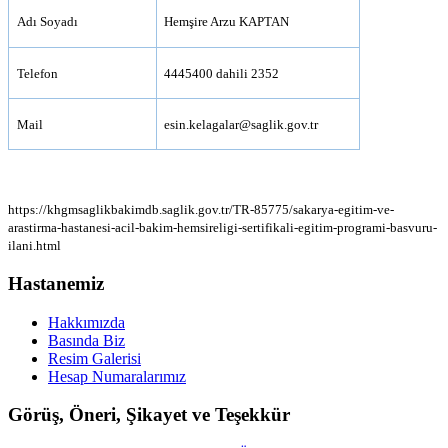
Adı Soyadı
Hemşire Arzu KAPTAN
Telefon
4445400 dahili 2352
Mail
esin.kelagalar@saglik.gov.tr
https://khgmsaglikbakimdb.saglik.gov.tr/TR-85775/sakarya-egitim-ve-
arastirma-hastanesi-acil-bakim-hemsireligi-sertifikali-egitim-programi-basvuru-
ilani.html
Hastanemiz
Hakkımızda
Basında Biz
Resim Galerisi
Hesap Numaralarımız
Görüş, Öneri, Şikayet ve Teşekkür