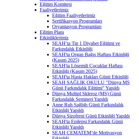
Eğitim Komitesi
Faaliyetlerimiz
Eğitim Faaliyetlerimiz
Sertifikasyon Programları
Oryantasyon Programları
Eğitim Planı
Etkinliklerimiz
SEAH’ta Tip 1 Diyabet Eğitimi ve
Farkındalık Etkinliği
SEAH'ta Organ Bağış Haftası Etkinliği
(Kasım 2025)
SEAH'ta Lösemili Çocuklar Haftası
Etkinliği (Kasım 2025)
SEAH'ta Hasta Hakları Günü Etkinliği
SEAH SAĞLIK OKULU "Dünya MS
Günü Farkındalık Eğitimi" Yapıldı
Dünya Multipl Skleroz (MS) Günü
Farkındalık Semineri Yapıldı
Anne Ruh Sağlığı Günü Farkındalık
Etkinliği Yapıldı
Dünya Şizofreni Günü Etkinliği Yapıldı
SEAH'ta Epilepsi Farkındalık Günü
Etkinliği Yapıldı
SEAH ÇEMATEM’de Motivasyon
Etkinliği