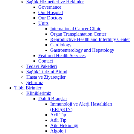
Sağlık Hizmetleri ve Hekimler
Governance
Our Hospital
Our Doctors
Units
International Cancer Clinic
Organ Transplantation Center
Reproductive Health and Infertility Center
Cardiology
Gastroenterology and Hepatology
Featured Health Services
Contact
Tedavi Paketleri
Sağlık Turizmi Birimi
Hasta ve Ziyaretçiler
Şehrimiz
Tıbbi Birimler
Kliniklerimiz
Dahili Branşlar
İmmunoloji ve Alerji Hastalıkları
(ERİŞKİN)
Acil Tıp
Adli Tıp
Aile Hekimliği
Algoloji