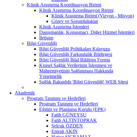
Klinik Araştırma Koordinasyon Birimi
Klinik Araştırma Koordinasyon Birimi
Klinik Araştırma Birimi (Vizyon - Misyon)
Görev ve Sorumluluklar
Klinik Araştırma İşlemleri
Danışmanlık, Konuşmacı, Diğer Hizmet İşlemleri
İletişim
Bilgi Güvenliği
Bilgi Güvenliği Politikaları Kılavuzu
Bilgi Güvenliği Farkındalık Bildirgesi
Bilgi Güvenliği İhlal Bildirim Formu
Kişisel Sağlık Verilerinin İşlenmesi ve
Mahremiyetinin Sağlanması Hakkında
Yönetmelik
Sağlık Bakanlığı 'Bilgi Güvenliği' WEB Sitesi
Akademik
Program Tanıtımı ve Hedefleri
Program Tanıtımı ve Hedefleri
Eğitim ve Planlama Kurulu (EPK)
Fatih GÜNEYSU
Fatih ALTINTOPRAK
Selçuk ÖZDEN
Emrah AKIN
Hatice SIÇRAMAZ