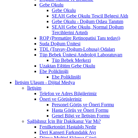
Gebe Okulu
Gebe Okulu
SEAH Gebe Okulu Tescil Belgesi Aldı
Gebe Okulu - Doğum Odası Tanıtım
SEAH Gebe Okulu, Normal Doğum
Tercihlerini Artırdı
ROP (Prematüre Retinopatisi Tanı tedavi)
Suda Doğum Ünitesi
TDL (Travay-Doğum-Lohusa) Odaları
Tüp Bebek Ünitesi Androloji Laboratuvarı
Tüp Bebek Merkezi
Uzaktan Eğitim Gebe Okulu
Ebe Polikliniği
Ebe Polikliniği
İletişim Ulaşım - Dijital Medya
İletişim
Telefon ve Adres Bilgilerimiz
Öneri ve Görüşleriniz
Personel Görüş ve Öneri Formu
Hasta Görüş ve Öneri Formu
Genel Bilgi ve İletişim Formu
Sağlığınız İçin Bir Dakikanız Var Mı?
Fenilketonüri Hastalığı Nedir
Deri Kanseri Farkındalık Ayı
Dünya Multipl Skleroz Günü