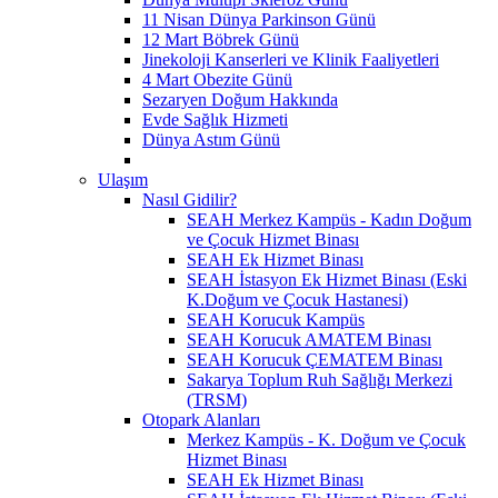
11 Nisan Dünya Parkinson Günü
12 Mart Böbrek Günü
Jinekoloji Kanserleri ve Klinik Faaliyetleri
4 Mart Obezite Günü
Sezaryen Doğum Hakkında
Evde Sağlık Hizmeti
Dünya Astım Günü
Ulaşım
Nasıl Gidilir?
SEAH Merkez Kampüs - Kadın Doğum
ve Çocuk Hizmet Binası
SEAH Ek Hizmet Binası
SEAH İstasyon Ek Hizmet Binası (Eski
K.Doğum ve Çocuk Hastanesi)
SEAH Korucuk Kampüs
SEAH Korucuk AMATEM Binası
SEAH Korucuk ÇEMATEM Binası
Sakarya Toplum Ruh Sağlığı Merkezi
(TRSM)
Otopark Alanları
Merkez Kampüs - K. Doğum ve Çocuk
Hizmet Binası
SEAH Ek Hizmet Binası