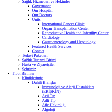
Sağlık Hizmetleri ve Hekimler
Governance
Our Hospital
Our Doctors
Units
International Cancer Clinic
Organ Transplantation Center
Reproductive Health and Infertility Center
Cardiology
Gastroenterology and Hepatology
Featured Health Services
Contact
Tedavi Paketleri
Sağlık Turizmi Birimi
Hasta ve Ziyaretçiler
Şehrimiz
Tıbbi Birimler
Kliniklerimiz
Dahili Branşlar
İmmunoloji ve Alerji Hastalıkları
(ERİŞKİN)
Acil Tıp
Adli Tıp
Aile Hekimliği
Algoloji