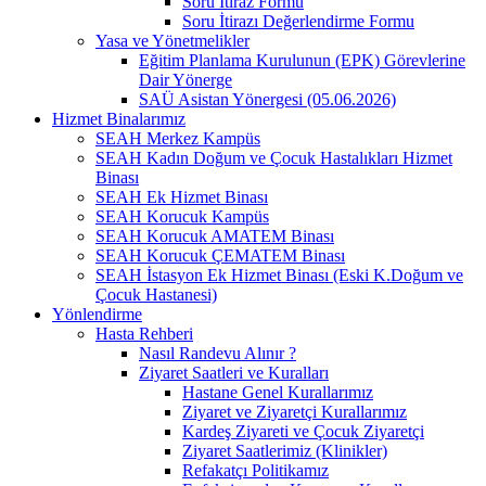
Soru İtiraz Formu
Soru İtirazı Değerlendirme Formu
Yasa ve Yönetmelikler
Eğitim Planlama Kurulunun (EPK) Görevlerine
Dair Yönerge
SAÜ Asistan Yönergesi (05.06.2026)
Hizmet Binalarımız
SEAH Merkez Kampüs
SEAH Kadın Doğum ve Çocuk Hastalıkları Hizmet
Binası
SEAH Ek Hizmet Binası
SEAH Korucuk Kampüs
SEAH Korucuk AMATEM Binası
SEAH Korucuk ÇEMATEM Binası
SEAH İstasyon Ek Hizmet Binası (Eski K.Doğum ve
Çocuk Hastanesi)
Yönlendirme
Hasta Rehberi
Nasıl Randevu Alınır ?
Ziyaret Saatleri ve Kuralları
Hastane Genel Kurallarımız
Ziyaret ve Ziyaretçi Kurallarımız
Kardeş Ziyareti ve Çocuk Ziyaretçi
Ziyaret Saatlerimiz (Klinikler)
Refakatçı Politikamız