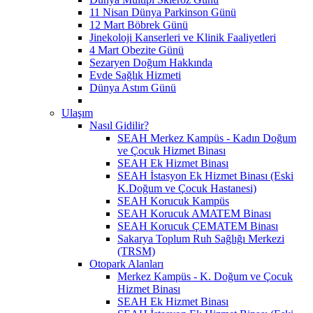
11 Nisan Dünya Parkinson Günü
12 Mart Böbrek Günü
Jinekoloji Kanserleri ve Klinik Faaliyetleri
4 Mart Obezite Günü
Sezaryen Doğum Hakkında
Evde Sağlık Hizmeti
Dünya Astım Günü
Ulaşım
Nasıl Gidilir?
SEAH Merkez Kampüs - Kadın Doğum
ve Çocuk Hizmet Binası
SEAH Ek Hizmet Binası
SEAH İstasyon Ek Hizmet Binası (Eski
K.Doğum ve Çocuk Hastanesi)
SEAH Korucuk Kampüs
SEAH Korucuk AMATEM Binası
SEAH Korucuk ÇEMATEM Binası
Sakarya Toplum Ruh Sağlığı Merkezi
(TRSM)
Otopark Alanları
Merkez Kampüs - K. Doğum ve Çocuk
Hizmet Binası
SEAH Ek Hizmet Binası