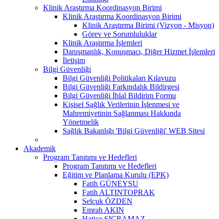
Klinik Araştırma Koordinasyon Birimi
Klinik Araştırma Koordinasyon Birimi
Klinik Araştırma Birimi (Vizyon - Misyon)
Görev ve Sorumluluklar
Klinik Araştırma İşlemleri
Danışmanlık, Konuşmacı, Diğer Hizmet İşlemleri
İletişim
Bilgi Güvenliği
Bilgi Güvenliği Politikaları Kılavuzu
Bilgi Güvenliği Farkındalık Bildirgesi
Bilgi Güvenliği İhlal Bildirim Formu
Kişisel Sağlık Verilerinin İşlenmesi ve
Mahremiyetinin Sağlanması Hakkında
Yönetmelik
Sağlık Bakanlığı 'Bilgi Güvenliği' WEB Sitesi
Akademik
Program Tanıtımı ve Hedefleri
Program Tanıtımı ve Hedefleri
Eğitim ve Planlama Kurulu (EPK)
Fatih GÜNEYSU
Fatih ALTINTOPRAK
Selçuk ÖZDEN
Emrah AKIN
Hatice SIÇRAMAZ