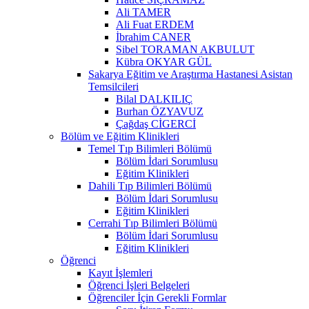
Ali TAMER
Ali Fuat ERDEM
İbrahim CANER
Sibel TORAMAN AKBULUT
Kübra OKYAR GÜL
Sakarya Eğitim ve Araştırma Hastanesi Asistan
Temsilcileri
Bilal DALKILIÇ
Burhan ÖZYAVUZ
Çağdaş CİGERCİ
Bölüm ve Eğitim Klinikleri
Temel Tıp Bilimleri Bölümü
Bölüm İdari Sorumlusu
Eğitim Klinikleri
Dahili Tıp Bilimleri Bölümü
Bölüm İdari Sorumlusu
Eğitim Klinikleri
Cerrahi Tıp Bilimleri Bölümü
Bölüm İdari Sorumlusu
Eğitim Klinikleri
Öğrenci
Kayıt İşlemleri
Öğrenci İşleri Belgeleri
Öğrenciler İçin Gerekli Formlar