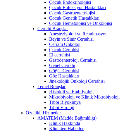
Çocuk Endokrinolojisi
Çocuk Enfeksiyon Hastalıkları
Çocuk Gastroenterolojisi
Çocuk Genetik Hastalıkları
Çocuk Hematolojisi ve Onkolojisi
Cerrahi Branşlar
Anesteziyoloji ve Reanimasyon
Beyin ve Sinir Cerrahisi
Cerrahi Onkoloji
Çocuk Cerrahisi
El cerrahisi
Gastroenteroloji Cerrahisi
Genel Cerrahi
Göğüs Cerrahisi
Göz Hastalıkları
Jinekolojik Onkoloji Cerrahisi
Temel Branşlar
Histoloji ve Embriyoloji
Mikrobiyoloji ve Klinik Mikrobiyoloji
Tıbbi Biyokimya
Tıbbi Viroloji
Özellikli Hizmetler
AMATEM (Madde Bağımlılığı)
Klinik Hakkında
Klinikten Haberler