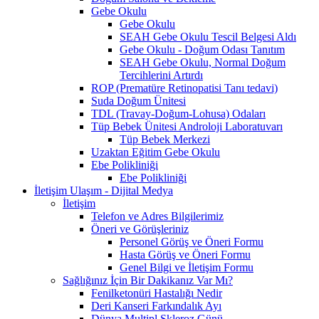
Gebe Okulu
Gebe Okulu
SEAH Gebe Okulu Tescil Belgesi Aldı
Gebe Okulu - Doğum Odası Tanıtım
SEAH Gebe Okulu, Normal Doğum
Tercihlerini Artırdı
ROP (Prematüre Retinopatisi Tanı tedavi)
Suda Doğum Ünitesi
TDL (Travay-Doğum-Lohusa) Odaları
Tüp Bebek Ünitesi Androloji Laboratuvarı
Tüp Bebek Merkezi
Uzaktan Eğitim Gebe Okulu
Ebe Polikliniği
Ebe Polikliniği
İletişim Ulaşım - Dijital Medya
İletişim
Telefon ve Adres Bilgilerimiz
Öneri ve Görüşleriniz
Personel Görüş ve Öneri Formu
Hasta Görüş ve Öneri Formu
Genel Bilgi ve İletişim Formu
Sağlığınız İçin Bir Dakikanız Var Mı?
Fenilketonüri Hastalığı Nedir
Deri Kanseri Farkındalık Ayı
Dünya Multipl Skleroz Günü