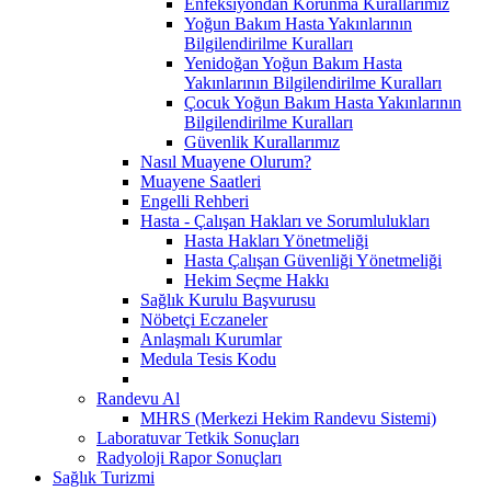
Enfeksiyondan Korunma Kurallarımız
Yoğun Bakım Hasta Yakınlarının
Bilgilendirilme Kuralları
Yenidoğan Yoğun Bakım Hasta
Yakınlarının Bilgilendirilme Kuralları
Çocuk Yoğun Bakım Hasta Yakınlarının
Bilgilendirilme Kuralları
Güvenlik Kurallarımız
Nasıl Muayene Olurum?
Muayene Saatleri
Engelli Rehberi
Hasta - Çalışan Hakları ve Sorumlulukları
Hasta Hakları Yönetmeliği
Hasta Çalışan Güvenliği Yönetmeliği
Hekim Seçme Hakkı
Sağlık Kurulu Başvurusu
Nöbetçi Eczaneler
Anlaşmalı Kurumlar
Medula Tesis Kodu
Randevu Al
MHRS (Merkezi Hekim Randevu Sistemi)
Laboratuvar Tetkik Sonuçları
Radyoloji Rapor Sonuçları
Sağlık Turizmi