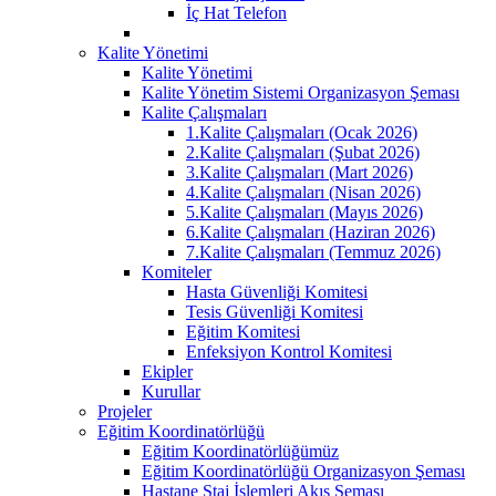
İç Hat Telefon
Kalite Yönetimi
Kalite Yönetimi
Kalite Yönetim Sistemi Organizasyon Şeması
Kalite Çalışmaları
1.Kalite Çalışmaları (Ocak 2026)
2.Kalite Çalışmaları (Şubat 2026)
3.Kalite Çalışmaları (Mart 2026)
4.Kalite Çalışmaları (Nisan 2026)
5.Kalite Çalışmaları (Mayıs 2026)
6.Kalite Çalışmaları (Haziran 2026)
7.Kalite Çalışmaları (Temmuz 2026)
Komiteler
Hasta Güvenliği Komitesi
Tesis Güvenliği Komitesi
Eğitim Komitesi
Enfeksiyon Kontrol Komitesi
Ekipler
Kurullar
Projeler
Eğitim Koordinatörlüğü
Eğitim Koordinatörlüğümüz
Eğitim Koordinatörlüğü Organizasyon Şeması
Hastane Staj İşlemleri Akış Şeması