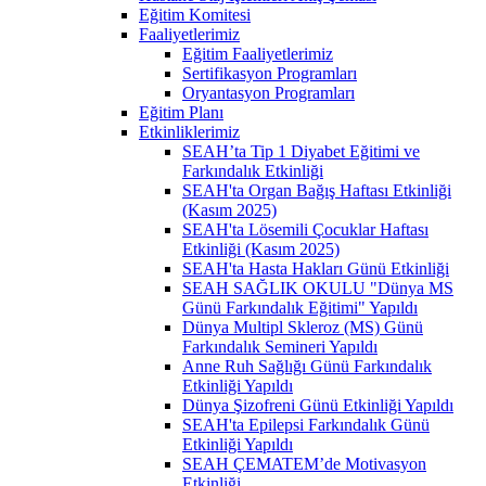
Eğitim Komitesi
Faaliyetlerimiz
Eğitim Faaliyetlerimiz
Sertifikasyon Programları
Oryantasyon Programları
Eğitim Planı
Etkinliklerimiz
SEAH’ta Tip 1 Diyabet Eğitimi ve
Farkındalık Etkinliği
SEAH'ta Organ Bağış Haftası Etkinliği
(Kasım 2025)
SEAH'ta Lösemili Çocuklar Haftası
Etkinliği (Kasım 2025)
SEAH'ta Hasta Hakları Günü Etkinliği
SEAH SAĞLIK OKULU "Dünya MS
Günü Farkındalık Eğitimi" Yapıldı
Dünya Multipl Skleroz (MS) Günü
Farkındalık Semineri Yapıldı
Anne Ruh Sağlığı Günü Farkındalık
Etkinliği Yapıldı
Dünya Şizofreni Günü Etkinliği Yapıldı
SEAH'ta Epilepsi Farkındalık Günü
Etkinliği Yapıldı
SEAH ÇEMATEM’de Motivasyon
Etkinliği