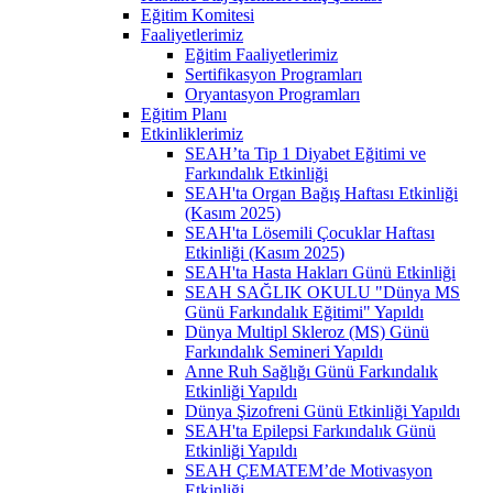
Eğitim Komitesi
Faaliyetlerimiz
Eğitim Faaliyetlerimiz
Sertifikasyon Programları
Oryantasyon Programları
Eğitim Planı
Etkinliklerimiz
SEAH’ta Tip 1 Diyabet Eğitimi ve
Farkındalık Etkinliği
SEAH'ta Organ Bağış Haftası Etkinliği
(Kasım 2025)
SEAH'ta Lösemili Çocuklar Haftası
Etkinliği (Kasım 2025)
SEAH'ta Hasta Hakları Günü Etkinliği
SEAH SAĞLIK OKULU "Dünya MS
Günü Farkındalık Eğitimi" Yapıldı
Dünya Multipl Skleroz (MS) Günü
Farkındalık Semineri Yapıldı
Anne Ruh Sağlığı Günü Farkındalık
Etkinliği Yapıldı
Dünya Şizofreni Günü Etkinliği Yapıldı
SEAH'ta Epilepsi Farkındalık Günü
Etkinliği Yapıldı
SEAH ÇEMATEM’de Motivasyon
Etkinliği