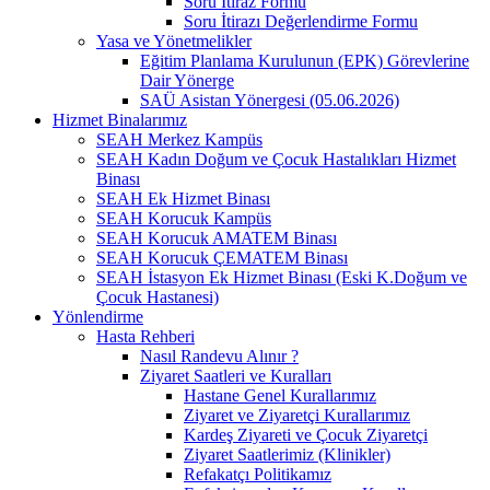
Soru İtiraz Formu
Soru İtirazı Değerlendirme Formu
Yasa ve Yönetmelikler
Eğitim Planlama Kurulunun (EPK) Görevlerine
Dair Yönerge
SAÜ Asistan Yönergesi (05.06.2026)
Hizmet Binalarımız
SEAH Merkez Kampüs
SEAH Kadın Doğum ve Çocuk Hastalıkları Hizmet
Binası
SEAH Ek Hizmet Binası
SEAH Korucuk Kampüs
SEAH Korucuk AMATEM Binası
SEAH Korucuk ÇEMATEM Binası
SEAH İstasyon Ek Hizmet Binası (Eski K.Doğum ve
Çocuk Hastanesi)
Yönlendirme
Hasta Rehberi
Nasıl Randevu Alınır ?
Ziyaret Saatleri ve Kuralları
Hastane Genel Kurallarımız
Ziyaret ve Ziyaretçi Kurallarımız
Kardeş Ziyareti ve Çocuk Ziyaretçi
Ziyaret Saatlerimiz (Klinikler)
Refakatçı Politikamız