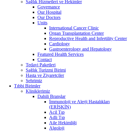
Sağlık Hizmetleri ve Hekimler
Governance
Our Hospital
Our Doctors
Units
International Cancer Clinic
Organ Transplantation Center
Reproductive Health and Infertility Center
Cardiology
Gastroenterology and Hepatology
Featured Health Services
Contact
Tedavi Paketleri
Sağlık Turizmi Birimi
Hasta ve Ziyaretçiler
Şehrimiz
Tıbbi Birimler
Kliniklerimiz
Dahili Branşlar
İmmunoloji ve Alerji Hastalıkları
(ERİŞKİN)
Acil Tıp
Adli Tıp
Aile Hekimliği
Algoloji