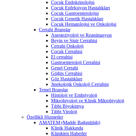
Çocuk Endokrinolojisi
Çocuk Enfeksiyon Hastalıkları
Çocuk Gastroenterolojisi
Çocuk Genetik Hastalıkları
Çocuk Hematolojisi ve Onkolojisi
Cerrahi Branşlar
Anesteziyoloji ve Reanimasyon
Beyin ve Sinir Cerrahisi
Cerrahi Onkoloji
Çocuk Cerrahisi
El cerrahisi
Gastroenteroloji Cerrahisi
Genel Cerrahi
Göğüs Cerrahisi
Göz Hastalıkları
Jinekolojik Onkoloji Cerrahisi
Temel Branşlar
Histoloji ve Embriyoloji
Mikrobiyoloji ve Klinik Mikrobiyoloji
Tıbbi Biyokimya
Tıbbi Viroloji
Özellikli Hizmetler
AMATEM (Madde Bağımlılığı)
Klinik Hakkında
Klinikten Haberler