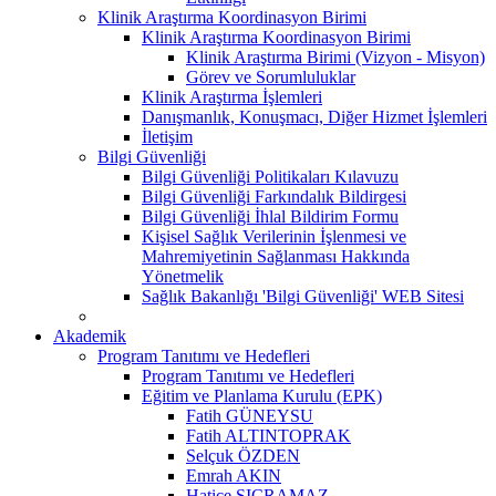
Klinik Araştırma Koordinasyon Birimi
Klinik Araştırma Koordinasyon Birimi
Klinik Araştırma Birimi (Vizyon - Misyon)
Görev ve Sorumluluklar
Klinik Araştırma İşlemleri
Danışmanlık, Konuşmacı, Diğer Hizmet İşlemleri
İletişim
Bilgi Güvenliği
Bilgi Güvenliği Politikaları Kılavuzu
Bilgi Güvenliği Farkındalık Bildirgesi
Bilgi Güvenliği İhlal Bildirim Formu
Kişisel Sağlık Verilerinin İşlenmesi ve
Mahremiyetinin Sağlanması Hakkında
Yönetmelik
Sağlık Bakanlığı 'Bilgi Güvenliği' WEB Sitesi
Akademik
Program Tanıtımı ve Hedefleri
Program Tanıtımı ve Hedefleri
Eğitim ve Planlama Kurulu (EPK)
Fatih GÜNEYSU
Fatih ALTINTOPRAK
Selçuk ÖZDEN
Emrah AKIN
Hatice SIÇRAMAZ