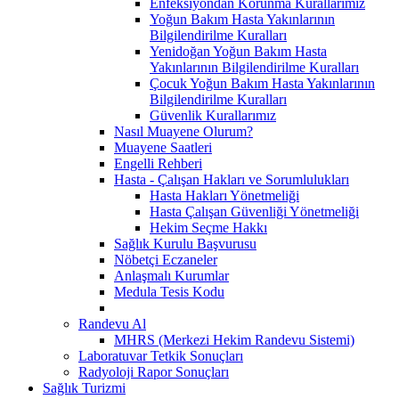
Enfeksiyondan Korunma Kurallarımız
Yoğun Bakım Hasta Yakınlarının
Bilgilendirilme Kuralları
Yenidoğan Yoğun Bakım Hasta
Yakınlarının Bilgilendirilme Kuralları
Çocuk Yoğun Bakım Hasta Yakınlarının
Bilgilendirilme Kuralları
Güvenlik Kurallarımız
Nasıl Muayene Olurum?
Muayene Saatleri
Engelli Rehberi
Hasta - Çalışan Hakları ve Sorumlulukları
Hasta Hakları Yönetmeliği
Hasta Çalışan Güvenliği Yönetmeliği
Hekim Seçme Hakkı
Sağlık Kurulu Başvurusu
Nöbetçi Eczaneler
Anlaşmalı Kurumlar
Medula Tesis Kodu
Randevu Al
MHRS (Merkezi Hekim Randevu Sistemi)
Laboratuvar Tetkik Sonuçları
Radyoloji Rapor Sonuçları
Sağlık Turizmi