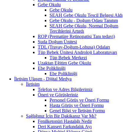
Gebe Okulu
Gebe Okulu
SEAH Gebe Okulu Tescil Belgesi Aldı
Gebe Okulu - Doğum Odası Tanıtım
SEAH Gebe Okulu, Normal Doğum
Tercihlerini Artırdı
ROP (Prematüre Retinopatisi Tanı tedavi)
Suda Doğum Ünitesi
TDL (Travay-Doğum-Lohusa) Odaları
Tüp Bebek Ünitesi Androloji Laboratuvarı
Tüp Bebek Merkezi
Uzaktan Eğitim Gebe Okulu
Ebe Polikliniği
Ebe Polikliniği
İletişim Ulaşım - Dijital Medya
İletişim
Telefon ve Adres Bilgilerimiz
Öneri ve Görüşleriniz
Personel Görüş ve Öneri Formu
Hasta Görüş ve Öneri Formu
Genel Bilgi ve İletişim Formu
Sağlığınız İçin Bir Dakikanız Var Mı?
Fenilketonüri Hastalığı Nedir
Deri Kanseri Farkındalık Ayı
Dünya Multipl Skleroz Günü