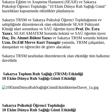
Sakarya Eğitim ve Araştırma Hastanesi (SEAH)
ve Sakarya
Psikoloji Öğrenci Topluluğu "
10 Ekim Dünya Ruh Sağlığı Günü"
hazırlıkları kapsamında etkinlikler planlanıyor.
Sakarya TRSM ve Sakarya Psikoloji Öğrenci Topluluğunun ev
sahipliğinde düzenlenecek olan etkinliklerde SEAH Psikiyatri
Kliniği idari sorumlusu ve SAÜ öğretim üyesi
Prof. Dr. Esra
Yazıcı
, SEAH AMATEM Sorumlu hekimi ve SAÜ öğretim üyesi
Doç. Dr. Ahmet Bülent Yazıcı
ve Sakarya TRSM sorumlu hekimi
Uzm. Dr.
Elif Merve Kurt Tunagür
yanında, TRSM çalışanları,
danışanları ve öğrenciler de görev alacaklar.
Sakarya TRSM tarafından düzenlenecek olan etkinliğe tüm halkımız
davetlidir.
Sakarya Toplum Ruh Sağlığı (TRSM) Etkinliği
10 Ekim Dünya Ruh Sağlığı Günü Etkinliği
Sakarya Psikoloji Öğrenci Topluluğu
10 Ekim Dünya Ruh Sağlığı Günü Etkinliği