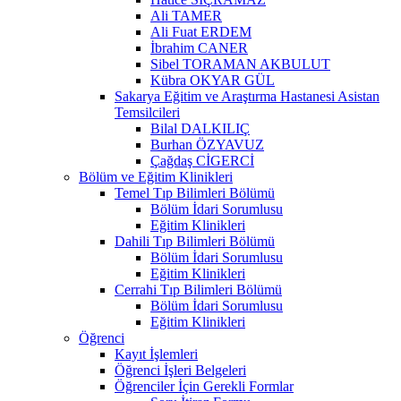
Ali TAMER
Ali Fuat ERDEM
İbrahim CANER
Sibel TORAMAN AKBULUT
Kübra OKYAR GÜL
Sakarya Eğitim ve Araştırma Hastanesi Asistan
Temsilcileri
Bilal DALKILIÇ
Burhan ÖZYAVUZ
Çağdaş CİGERCİ
Bölüm ve Eğitim Klinikleri
Temel Tıp Bilimleri Bölümü
Bölüm İdari Sorumlusu
Eğitim Klinikleri
Dahili Tıp Bilimleri Bölümü
Bölüm İdari Sorumlusu
Eğitim Klinikleri
Cerrahi Tıp Bilimleri Bölümü
Bölüm İdari Sorumlusu
Eğitim Klinikleri
Öğrenci
Kayıt İşlemleri
Öğrenci İşleri Belgeleri
Öğrenciler İçin Gerekli Formlar