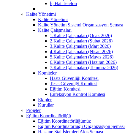
İç Hat Telefon
Kalite Yönetimi
Kalite Yönetimi
Kalite Yönetim Sistemi Organizasyon Şeması
Kalite Çalışmaları
1.Kalite Çalışmaları (Ocak 2026)
2.Kalite Çalışmaları (Şubat 2026)
3.Kalite Çalışmaları (Mart 2026)
4.Kalite Çalışmaları (Nisan 2026)
5.Kalite Çalışmaları (Mayıs 2026)
6.Kalite Çalışmaları (Haziran 2026)
7.Kalite Çalışmaları (Temmuz 2026)
Komiteler
Hasta Güvenliği Komitesi
Tesis Güvenliği Komitesi
Eğitim Komitesi
Enfeksiyon Kontrol Komitesi
Ekipler
Kurullar
Projeler
Eğitim Koordinatörlüğü
Eğitim Koordinatörlüğümüz
Eğitim Koordinatörlüğü Organizasyon Şeması
Hastane Staj İşlemleri Akış Şeması