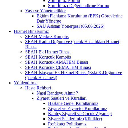
Soru İtiraz Formu
Soru İtirazı Değerlendirme Formu
Yasa ve Yönetmelikler
Eğitim Planlama Kurulunun (EPK) Görevlerine
Dair Yönerge
SAÜ Asistan Yönergesi (05.06.2026)
Hizmet Binalarımız
SEAH Merkez Kampüs
SEAH Kadın Doğum ve Çocuk Hastalıkları Hizmet
Binası
SEAH Ek Hizmet Binası
SEAH Korucuk Kampüs
SEAH Korucuk AMATEM Binası
SEAH Korucuk ÇEMATEM Binası
SEAH İstasyon Ek Hizmet Binası (Eski K.Doğum ve
Çocuk Hastanesi)
Yönlendirme
Hasta Rehberi
Nasıl Randevu Alınır ?
Ziyaret Saatleri ve Kuralları
Hastane Genel Kurallarımız
Ziyaret ve Ziyaretçi Kurallarımız
Kardeş Ziyareti ve Çocuk Ziyaretçi
Ziyaret Saatlerimiz (Klinikler)
Refakatçı Politikamız