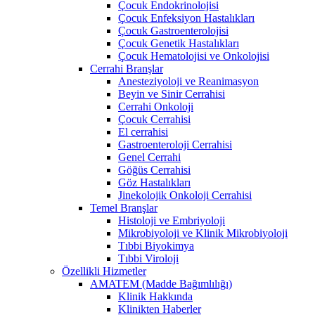
Çocuk Endokrinolojisi
Çocuk Enfeksiyon Hastalıkları
Çocuk Gastroenterolojisi
Çocuk Genetik Hastalıkları
Çocuk Hematolojisi ve Onkolojisi
Cerrahi Branşlar
Anesteziyoloji ve Reanimasyon
Beyin ve Sinir Cerrahisi
Cerrahi Onkoloji
Çocuk Cerrahisi
El cerrahisi
Gastroenteroloji Cerrahisi
Genel Cerrahi
Göğüs Cerrahisi
Göz Hastalıkları
Jinekolojik Onkoloji Cerrahisi
Temel Branşlar
Histoloji ve Embriyoloji
Mikrobiyoloji ve Klinik Mikrobiyoloji
Tıbbi Biyokimya
Tıbbi Viroloji
Özellikli Hizmetler
AMATEM (Madde Bağımlılığı)
Klinik Hakkında
Klinikten Haberler