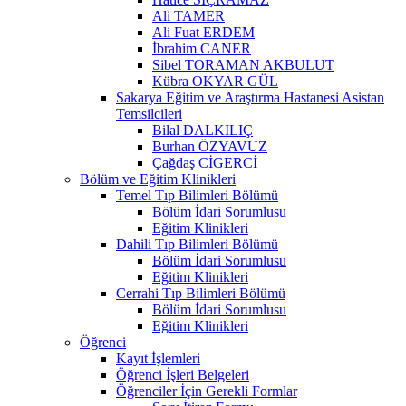
Ali TAMER
Ali Fuat ERDEM
İbrahim CANER
Sibel TORAMAN AKBULUT
Kübra OKYAR GÜL
Sakarya Eğitim ve Araştırma Hastanesi Asistan
Temsilcileri
Bilal DALKILIÇ
Burhan ÖZYAVUZ
Çağdaş CİGERCİ
Bölüm ve Eğitim Klinikleri
Temel Tıp Bilimleri Bölümü
Bölüm İdari Sorumlusu
Eğitim Klinikleri
Dahili Tıp Bilimleri Bölümü
Bölüm İdari Sorumlusu
Eğitim Klinikleri
Cerrahi Tıp Bilimleri Bölümü
Bölüm İdari Sorumlusu
Eğitim Klinikleri
Öğrenci
Kayıt İşlemleri
Öğrenci İşleri Belgeleri
Öğrenciler İçin Gerekli Formlar