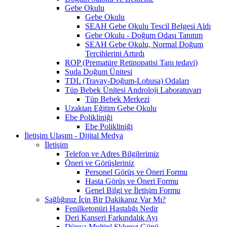
Gebe Okulu
Gebe Okulu
SEAH Gebe Okulu Tescil Belgesi Aldı
Gebe Okulu - Doğum Odası Tanıtım
SEAH Gebe Okulu, Normal Doğum
Tercihlerini Artırdı
ROP (Prematüre Retinopatisi Tanı tedavi)
Suda Doğum Ünitesi
TDL (Travay-Doğum-Lohusa) Odaları
Tüp Bebek Ünitesi Androloji Laboratuvarı
Tüp Bebek Merkezi
Uzaktan Eğitim Gebe Okulu
Ebe Polikliniği
Ebe Polikliniği
İletişim Ulaşım - Dijital Medya
İletişim
Telefon ve Adres Bilgilerimiz
Öneri ve Görüşleriniz
Personel Görüş ve Öneri Formu
Hasta Görüş ve Öneri Formu
Genel Bilgi ve İletişim Formu
Sağlığınız İçin Bir Dakikanız Var Mı?
Fenilketonüri Hastalığı Nedir
Deri Kanseri Farkındalık Ayı
Dünya Multipl Skleroz Günü