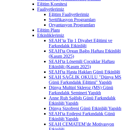
Eğitim Komitesi
Faaliyetlerimiz
Eğitim Faaliyetlerimiz
Sertifikasyon Programları
Oryantasyon Programları
Eğitim Planı
Etkinliklerimiz
SEAH’ta Tip 1 Diyabet Eğitimi ve
Farkındalık Etkinliği
SEAH'ta Organ Bağış Haftası Etkinliği
(Kasım 2025)
SEAH'ta Lösemili Çocuklar Haftası
Etkinliği (Kasım 2025)
SEAH'ta Hasta Hakları Günü Etkinliği
SEAH SAĞLIK OKULU "Dünya MS
Günü Farkındalık Eğitimi" Yapıldı
Dünya Multipl Skleroz (MS) Günü
Farkındalık Semineri Yapıldı
Anne Ruh Sağlığı Günü Farkındalık
Etkinliği Yapıldı
Dünya Şizofreni Günü Etkinliği Yapıldı
SEAH'ta Epilepsi Farkındalık Günü
Etkinliği Yapıldı
SEAH ÇEMATEM’de Motivasyon
Etkinliği