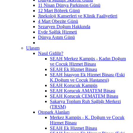
11 Nisan Dünya Parkinson Günü
12 Mart Böbrek Günü
Jinekoloji Kanserleri ve Klinik Faaliyetleri
4 Mart Obezite Günü
Sezaryen Doğum Hakkında
Evde Sağlık Hizmeti
Dünya Astım Günü
Ulaşım
Nasıl Gidilir?
SEAH Merkez Kampüs - Kadın Doğum
ve Çocuk Hizmet Binası
SEAH Ek Hizmet Binası
SEAH İstasyon Ek Hizmet Binası (Eski
K.Doğum ve Çocuk Hastanesi)
SEAH Korucuk Kampüs
SEAH Korucuk AMATEM Binası
SEAH Korucuk ÇEMATEM Binası
Sakarya Toplum Ruh Sağlığı Merkezi
(TRSM)
Otopark Alanları
Merkez Kampüs - K. Doğum ve Çocuk
Hizmet Binası
SEAH Ek Hizmet Binası