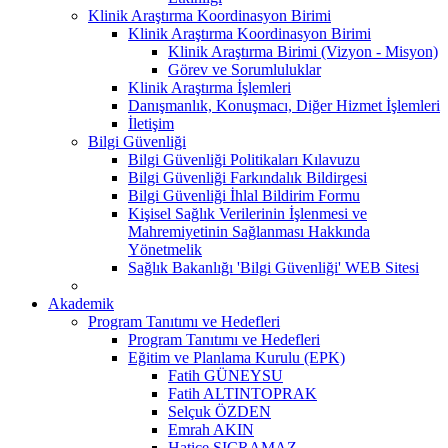
Klinik Araştırma Koordinasyon Birimi
Klinik Araştırma Koordinasyon Birimi
Klinik Araştırma Birimi (Vizyon - Misyon)
Görev ve Sorumluluklar
Klinik Araştırma İşlemleri
Danışmanlık, Konuşmacı, Diğer Hizmet İşlemleri
İletişim
Bilgi Güvenliği
Bilgi Güvenliği Politikaları Kılavuzu
Bilgi Güvenliği Farkındalık Bildirgesi
Bilgi Güvenliği İhlal Bildirim Formu
Kişisel Sağlık Verilerinin İşlenmesi ve
Mahremiyetinin Sağlanması Hakkında
Yönetmelik
Sağlık Bakanlığı 'Bilgi Güvenliği' WEB Sitesi
Akademik
Program Tanıtımı ve Hedefleri
Program Tanıtımı ve Hedefleri
Eğitim ve Planlama Kurulu (EPK)
Fatih GÜNEYSU
Fatih ALTINTOPRAK
Selçuk ÖZDEN
Emrah AKIN
Hatice SIÇRAMAZ