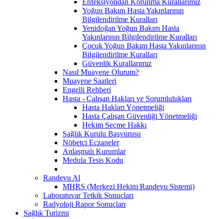
Enfeksiyondan Korunma Kurallarımız
Yoğun Bakım Hasta Yakınlarının
Bilgilendirilme Kuralları
Yenidoğan Yoğun Bakım Hasta
Yakınlarının Bilgilendirilme Kuralları
Çocuk Yoğun Bakım Hasta Yakınlarının
Bilgilendirilme Kuralları
Güvenlik Kurallarımız
Nasıl Muayene Olurum?
Muayene Saatleri
Engelli Rehberi
Hasta - Çalışan Hakları ve Sorumlulukları
Hasta Hakları Yönetmeliği
Hasta Çalışan Güvenliği Yönetmeliği
Hekim Seçme Hakkı
Sağlık Kurulu Başvurusu
Nöbetçi Eczaneler
Anlaşmalı Kurumlar
Medula Tesis Kodu
Randevu Al
MHRS (Merkezi Hekim Randevu Sistemi)
Laboratuvar Tetkik Sonuçları
Radyoloji Rapor Sonuçları
Sağlık Turizmi