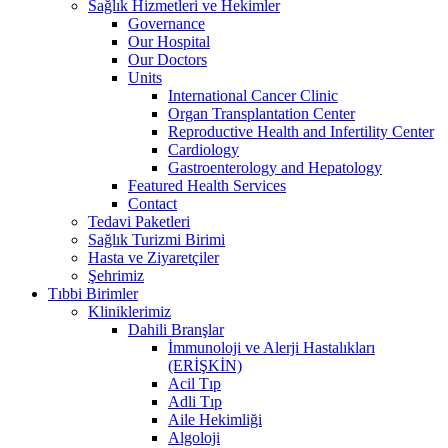
Sağlık Hizmetleri ve Hekimler
Governance
Our Hospital
Our Doctors
Units
International Cancer Clinic
Organ Transplantation Center
Reproductive Health and Infertility Center
Cardiology
Gastroenterology and Hepatology
Featured Health Services
Contact
Tedavi Paketleri
Sağlık Turizmi Birimi
Hasta ve Ziyaretçiler
Şehrimiz
Tıbbi Birimler
Kliniklerimiz
Dahili Branşlar
İmmunoloji ve Alerji Hastalıkları
(ERİŞKİN)
Acil Tıp
Adli Tıp
Aile Hekimliği
Algoloji