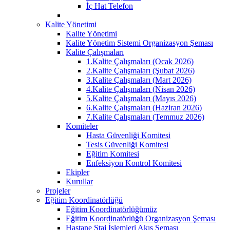
İç Hat Telefon
Kalite Yönetimi
Kalite Yönetimi
Kalite Yönetim Sistemi Organizasyon Şeması
Kalite Çalışmaları
1.Kalite Çalışmaları (Ocak 2026)
2.Kalite Çalışmaları (Şubat 2026)
3.Kalite Çalışmaları (Mart 2026)
4.Kalite Çalışmaları (Nisan 2026)
5.Kalite Çalışmaları (Mayıs 2026)
6.Kalite Çalışmaları (Haziran 2026)
7.Kalite Çalışmaları (Temmuz 2026)
Komiteler
Hasta Güvenliği Komitesi
Tesis Güvenliği Komitesi
Eğitim Komitesi
Enfeksiyon Kontrol Komitesi
Ekipler
Kurullar
Projeler
Eğitim Koordinatörlüğü
Eğitim Koordinatörlüğümüz
Eğitim Koordinatörlüğü Organizasyon Şeması
Hastane Staj İşlemleri Akış Şeması