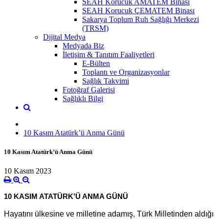
SEAH Korucuk AMATEM Binası
SEAH Korucuk ÇEMATEM Binası
Sakarya Toplum Ruh Sağlığı Merkezi
(TRSM)
Dijital Medya
Medyada Biz
İletişim & Tanıtım Faaliyetleri
E-Bülten
Toplantı ve Organizasyonlar
Sağlık Takvimi
Fotoğraf Galerisi
Sağlıklı Bilgi
10 Kasım Atatürk’ü Anma Günü
10 Kasım Atatürk’ü Anma Günü
10 Kasım 2023
10 KASIM ATATÜRK’Ü ANMA GÜNÜ
Hayatını ülkesine ve milletine adamış, Türk Milletinden aldığı