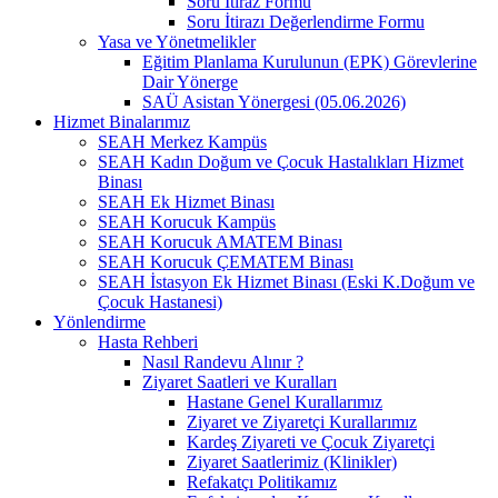
Soru İtiraz Formu
Soru İtirazı Değerlendirme Formu
Yasa ve Yönetmelikler
Eğitim Planlama Kurulunun (EPK) Görevlerine
Dair Yönerge
SAÜ Asistan Yönergesi (05.06.2026)
Hizmet Binalarımız
SEAH Merkez Kampüs
SEAH Kadın Doğum ve Çocuk Hastalıkları Hizmet
Binası
SEAH Ek Hizmet Binası
SEAH Korucuk Kampüs
SEAH Korucuk AMATEM Binası
SEAH Korucuk ÇEMATEM Binası
SEAH İstasyon Ek Hizmet Binası (Eski K.Doğum ve
Çocuk Hastanesi)
Yönlendirme
Hasta Rehberi
Nasıl Randevu Alınır ?
Ziyaret Saatleri ve Kuralları
Hastane Genel Kurallarımız
Ziyaret ve Ziyaretçi Kurallarımız
Kardeş Ziyareti ve Çocuk Ziyaretçi
Ziyaret Saatlerimiz (Klinikler)
Refakatçı Politikamız