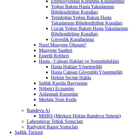
Enfeksiyondan Korunma Kurallarımız
Yoğun Bakım Hasta Yakınlarının
Bilgilendirilme Kuralları
Yenidoğan Yoğun Bakım Hasta
Yakınlarının Bilgilendirilme Kuralları
Çocuk Yoğun Bakım Hasta Yakınlarının
Bilgilendirilme Kuralları
Güvenlik Kurallarımız
Nasıl Muayene Olurum?
Muayene Saatleri
Engelli Rehberi
Hasta - Çalışan Hakları ve Sorumlulukları
Hasta Hakları Yönetmeliği
Hasta Çalışan Güvenliği Yönetmeliği
Hekim Seçme Hakkı
Sağlık Kurulu Başvurusu
Nöbetçi Eczaneler
Anlaşmalı Kurumlar
Medula Tesis Kodu
Randevu Al
MHRS (Merkezi Hekim Randevu Sistemi)
Laboratuvar Tetkik Sonuçları
Radyoloji Rapor Sonuçları
Sağlık Turizmi