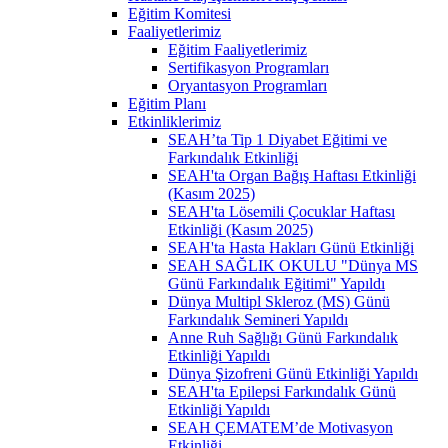
Eğitim Komitesi
Faaliyetlerimiz
Eğitim Faaliyetlerimiz
Sertifikasyon Programları
Oryantasyon Programları
Eğitim Planı
Etkinliklerimiz
SEAH’ta Tip 1 Diyabet Eğitimi ve
Farkındalık Etkinliği
SEAH'ta Organ Bağış Haftası Etkinliği
(Kasım 2025)
SEAH'ta Lösemili Çocuklar Haftası
Etkinliği (Kasım 2025)
SEAH'ta Hasta Hakları Günü Etkinliği
SEAH SAĞLIK OKULU "Dünya MS
Günü Farkındalık Eğitimi" Yapıldı
Dünya Multipl Skleroz (MS) Günü
Farkındalık Semineri Yapıldı
Anne Ruh Sağlığı Günü Farkındalık
Etkinliği Yapıldı
Dünya Şizofreni Günü Etkinliği Yapıldı
SEAH'ta Epilepsi Farkındalık Günü
Etkinliği Yapıldı
SEAH ÇEMATEM’de Motivasyon
Etkinliği