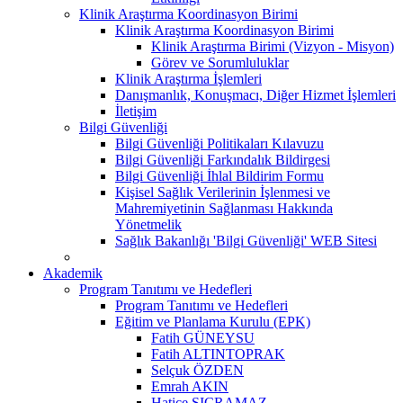
Klinik Araştırma Koordinasyon Birimi
Klinik Araştırma Koordinasyon Birimi
Klinik Araştırma Birimi (Vizyon - Misyon)
Görev ve Sorumluluklar
Klinik Araştırma İşlemleri
Danışmanlık, Konuşmacı, Diğer Hizmet İşlemleri
İletişim
Bilgi Güvenliği
Bilgi Güvenliği Politikaları Kılavuzu
Bilgi Güvenliği Farkındalık Bildirgesi
Bilgi Güvenliği İhlal Bildirim Formu
Kişisel Sağlık Verilerinin İşlenmesi ve
Mahremiyetinin Sağlanması Hakkında
Yönetmelik
Sağlık Bakanlığı 'Bilgi Güvenliği' WEB Sitesi
Akademik
Program Tanıtımı ve Hedefleri
Program Tanıtımı ve Hedefleri
Eğitim ve Planlama Kurulu (EPK)
Fatih GÜNEYSU
Fatih ALTINTOPRAK
Selçuk ÖZDEN
Emrah AKIN
Hatice SIÇRAMAZ