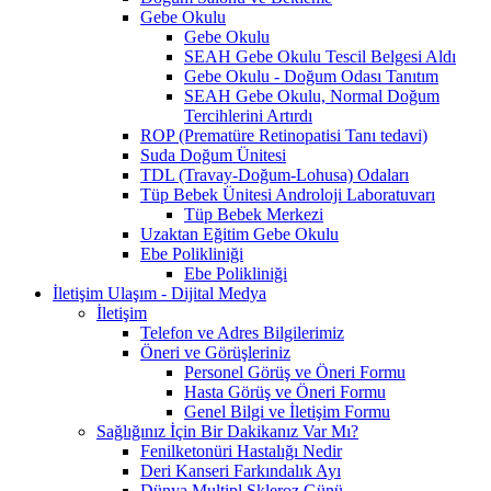
Gebe Okulu
Gebe Okulu
SEAH Gebe Okulu Tescil Belgesi Aldı
Gebe Okulu - Doğum Odası Tanıtım
SEAH Gebe Okulu, Normal Doğum
Tercihlerini Artırdı
ROP (Prematüre Retinopatisi Tanı tedavi)
Suda Doğum Ünitesi
TDL (Travay-Doğum-Lohusa) Odaları
Tüp Bebek Ünitesi Androloji Laboratuvarı
Tüp Bebek Merkezi
Uzaktan Eğitim Gebe Okulu
Ebe Polikliniği
Ebe Polikliniği
İletişim Ulaşım - Dijital Medya
İletişim
Telefon ve Adres Bilgilerimiz
Öneri ve Görüşleriniz
Personel Görüş ve Öneri Formu
Hasta Görüş ve Öneri Formu
Genel Bilgi ve İletişim Formu
Sağlığınız İçin Bir Dakikanız Var Mı?
Fenilketonüri Hastalığı Nedir
Deri Kanseri Farkındalık Ayı
Dünya Multipl Skleroz Günü