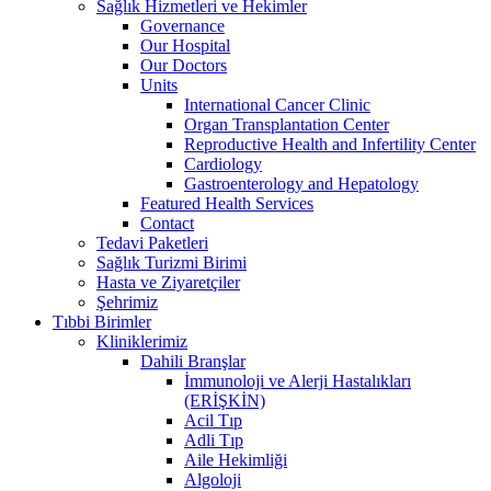
Sağlık Hizmetleri ve Hekimler
Governance
Our Hospital
Our Doctors
Units
International Cancer Clinic
Organ Transplantation Center
Reproductive Health and Infertility Center
Cardiology
Gastroenterology and Hepatology
Featured Health Services
Contact
Tedavi Paketleri
Sağlık Turizmi Birimi
Hasta ve Ziyaretçiler
Şehrimiz
Tıbbi Birimler
Kliniklerimiz
Dahili Branşlar
İmmunoloji ve Alerji Hastalıkları
(ERİŞKİN)
Acil Tıp
Adli Tıp
Aile Hekimliği
Algoloji