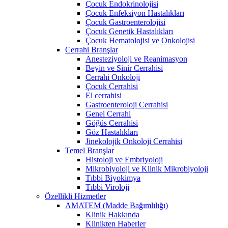
Çocuk Endokrinolojisi
Çocuk Enfeksiyon Hastalıkları
Çocuk Gastroenterolojisi
Çocuk Genetik Hastalıkları
Çocuk Hematolojisi ve Onkolojisi
Cerrahi Branşlar
Anesteziyoloji ve Reanimasyon
Beyin ve Sinir Cerrahisi
Cerrahi Onkoloji
Çocuk Cerrahisi
El cerrahisi
Gastroenteroloji Cerrahisi
Genel Cerrahi
Göğüs Cerrahisi
Göz Hastalıkları
Jinekolojik Onkoloji Cerrahisi
Temel Branşlar
Histoloji ve Embriyoloji
Mikrobiyoloji ve Klinik Mikrobiyoloji
Tıbbi Biyokimya
Tıbbi Viroloji
Özellikli Hizmetler
AMATEM (Madde Bağımlılığı)
Klinik Hakkında
Klinikten Haberler