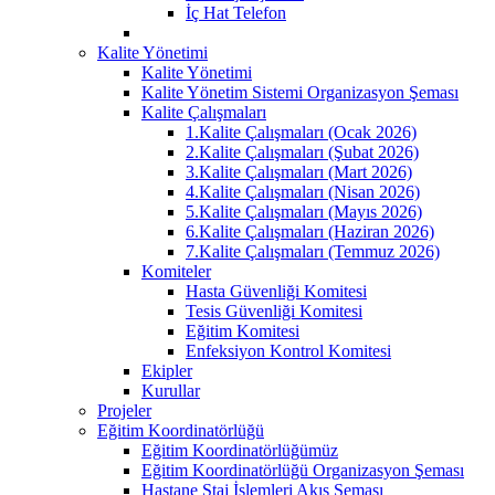
İç Hat Telefon
Kalite Yönetimi
Kalite Yönetimi
Kalite Yönetim Sistemi Organizasyon Şeması
Kalite Çalışmaları
1.Kalite Çalışmaları (Ocak 2026)
2.Kalite Çalışmaları (Şubat 2026)
3.Kalite Çalışmaları (Mart 2026)
4.Kalite Çalışmaları (Nisan 2026)
5.Kalite Çalışmaları (Mayıs 2026)
6.Kalite Çalışmaları (Haziran 2026)
7.Kalite Çalışmaları (Temmuz 2026)
Komiteler
Hasta Güvenliği Komitesi
Tesis Güvenliği Komitesi
Eğitim Komitesi
Enfeksiyon Kontrol Komitesi
Ekipler
Kurullar
Projeler
Eğitim Koordinatörlüğü
Eğitim Koordinatörlüğümüz
Eğitim Koordinatörlüğü Organizasyon Şeması
Hastane Staj İşlemleri Akış Şeması