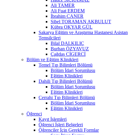
Ali TAMER
Ali Fuat ERDEM
İbrahim CANER
Sibel TORAMAN AKBULUT
Kübra OKYAR GÜL
Sakarya Eğitim ve Araştırma Hastanesi Asistan
Temsilcileri
Bilal DALKILIÇ
Burhan ÖZYAVUZ
Çağdaş CİGERCİ
Bölüm ve Eğitim Klinikleri
Temel Tıp Bilimleri Bölümü
Bölüm İdari Sorumlusu
Eğitim Klinikleri
Dahili Tıp Bilimleri Bölümü
Bölüm İdari Sorumlusu
Eğitim Klinikleri
Cerrahi Tıp Bilimleri Bölümü
Bölüm İdari Sorumlusu
Eğitim Klinikleri
Öğrenci
Kayıt İşlemleri
Öğrenci İşleri Belgeleri
Öğrenciler İçin Gerekli Formlar