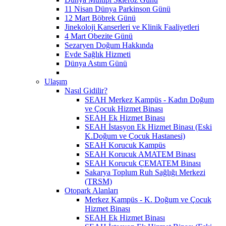
11 Nisan Dünya Parkinson Günü
12 Mart Böbrek Günü
Jinekoloji Kanserleri ve Klinik Faaliyetleri
4 Mart Obezite Günü
Sezaryen Doğum Hakkında
Evde Sağlık Hizmeti
Dünya Astım Günü
Ulaşım
Nasıl Gidilir?
SEAH Merkez Kampüs - Kadın Doğum
ve Çocuk Hizmet Binası
SEAH Ek Hizmet Binası
SEAH İstasyon Ek Hizmet Binası (Eski
K.Doğum ve Çocuk Hastanesi)
SEAH Korucuk Kampüs
SEAH Korucuk AMATEM Binası
SEAH Korucuk ÇEMATEM Binası
Sakarya Toplum Ruh Sağlığı Merkezi
(TRSM)
Otopark Alanları
Merkez Kampüs - K. Doğum ve Çocuk
Hizmet Binası
SEAH Ek Hizmet Binası