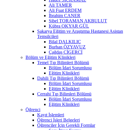
Ali TAMER
Ali Fuat ERDEM
İbrahim CANER
Sibel TORAMAN AKBULUT
Kübra OKYAR GÜL
Sakarya Eğitim ve Araştırma Hastanesi Asistan
Temsilcileri
Bilal DALKILIÇ
Burhan ÖZYAVUZ
Çağdaş CİGERCİ
Bölüm ve Eğitim Klinikleri
Temel Tıp Bilimleri Bölümü
Bölüm İdari Sorumlusu
Eğitim Klinikleri
Dahili Tıp Bilimleri Bölümü
Bölüm İdari Sorumlusu
Eğitim Klinikleri
Cerrahi Tıp Bilimleri Bölümü
Bölüm İdari Sorumlusu
Eğitim Klinikleri
Öğrenci
Kayıt İşlemleri
Öğrenci İşleri Belgeleri
Öğrenciler İçin Gerekli Formlar