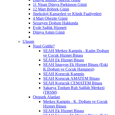
11 Nisan Dünya Parkinson Günü
12 Mart Böbrek Günü
Jinekoloji Kanserleri ve Klinik Faaliyetleri
4 Mart Obezite Günü
Sezaryen Doğum Hakkında
Evde Sağlık Hizmeti
Dünya Astım Günü
Ulaşım
Nasıl Gidilir?
SEAH Merkez Kampüs - Kadın Doğum
ve Çocuk Hizmet Binası
SEAH Ek Hizmet Binası
SEAH İstasyon Ek Hizmet Binası (Eski
K.Doğum ve Çocuk Hastanesi)
SEAH Korucuk Kampüs
SEAH Korucuk AMATEM Binası
SEAH Korucuk ÇEMATEM Binası
Sakarya Toplum Ruh Sağlığı Merkezi
(TRSM)
Otopark Alanları
Merkez Kampüs - K. Doğum ve Çocuk
Hizmet Binası
SEAH Ek Hizmet Binası