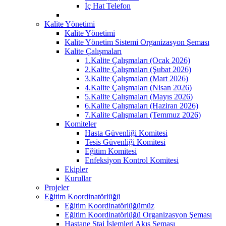
İç Hat Telefon
Kalite Yönetimi
Kalite Yönetimi
Kalite Yönetim Sistemi Organizasyon Şeması
Kalite Çalışmaları
1.Kalite Çalışmaları (Ocak 2026)
2.Kalite Çalışmaları (Şubat 2026)
3.Kalite Çalışmaları (Mart 2026)
4.Kalite Çalışmaları (Nisan 2026)
5.Kalite Çalışmaları (Mayıs 2026)
6.Kalite Çalışmaları (Haziran 2026)
7.Kalite Çalışmaları (Temmuz 2026)
Komiteler
Hasta Güvenliği Komitesi
Tesis Güvenliği Komitesi
Eğitim Komitesi
Enfeksiyon Kontrol Komitesi
Ekipler
Kurullar
Projeler
Eğitim Koordinatörlüğü
Eğitim Koordinatörlüğümüz
Eğitim Koordinatörlüğü Organizasyon Şeması
Hastane Staj İşlemleri Akış Şeması