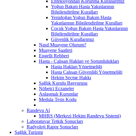
Enfeksiyondan Korunma Kurallarımız
Yoğun Bakım Hasta Yakınlarının
Bilgilendirilme Kuralları
Yenidoğan Yoğun Bakım Hasta
Yakınlarının Bilgilendirilme Kuralları
Çocuk Yoğun Bakım Hasta Yakınlarının
Bilgilendirilme Kuralları
Güvenlik Kurallarımız
Nasıl Muayene Olurum?
Muayene Saatleri
Engelli Rehberi
Hasta - Çalışan Hakları ve Sorumlulukları
Hasta Hakları Yönetmeliği
Hasta Çalışan Güvenliği Yönetmeliği
Hekim Seçme Hakkı
Sağlık Kurulu Başvurusu
Nöbetçi Eczaneler
Anlaşmalı Kurumlar
Medula Tesis Kodu
Randevu Al
MHRS (Merkezi Hekim Randevu Sistemi)
Laboratuvar Tetkik Sonuçları
Radyoloji Rapor Sonuçları
Sağlık Turizmi