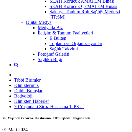
SEAH Korucuk AMATEM Binası
SEAH Korucuk ÇEMATEM Binası
Sakarya Toplum Ruh Sağlığı Merkezi
(TRSM)
Dijital Medya
Medyada Biz
İletişim & Tanıtım Faaliyetleri
E-Bülten
Toplantı ve Organizasyonlar
Sağlık Takvimi
Fotoğraf Galerisi
Sağlıklı Bilgi
Tıbbi Birimler
Kliniklerimiz
Dahili Branşlar
Radyoloji
Klinikten Haberler
70 Yaşındaki Siroz Hastasına TİPS ...
70 Yaşındaki Siroz Hastasına TİPS İşlemi Uygulandı
01 Mart 2024