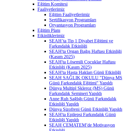
Eğitim Komitesi
Faaliyetlerimiz
Eğitim Faaliyetlerimiz
Sertifikasyon Programları
Oryantasyon Programları
Eğitim Planı
Etkinliklerimiz
SEAH’ta Tip 1 Diyabet Eğitimi ve
Farkındalık Etkinliği
SEAH'ta Organ Bağış Haftası Etkinliği
(Kasım 2025)
SEAH'ta Lösemili Çocuklar Haftası
Etkinliği (Kasım 2025)
SEAH'ta Hasta Hakları Günü Etkinliği
SEAH SAĞLIK OKULU "Dünya MS
Günü Farkındalık Eğitimi" Yapıldı
Dünya Multipl Skleroz (MS) Günü
Farkındalık Semineri Yapıldı
Anne Ruh Sağlığı Günü Farkındalık
Etkinliği Yapıldı
Dünya Şizofreni Günü Etkinliği Yapıldı
SEAH'ta Epilepsi Farkındalık Günü
Etkinliği Yapıldı
SEAH ÇEMATEM’de Motivasyon
Etkinliği