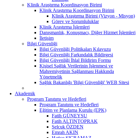
Klinik Araştırma Koordinasyon Birimi
Klinik Araştırma Koordinasyon Birimi
Klinik Araştırma Birimi (Vizyon - Misyon)
Görev ve Sorumluluklar
Klinik Araştırma İşlemleri
Danışmanlık, Konuşmacı, Diğer Hizmet İşlemleri
İletişim
Bilgi Güvenliği
Bilgi Güvenliği Politikaları Kılavuzu
Bilgi Güvenliği Farkındalık Bildirgesi
Bilgi Güvenliği İhlal Bildirim Formu
Kişisel Sağlık Verilerinin İşlenmesi ve
Mahremiyetinin Sağlanması Hakkında
Yönetmelik
Sağlık Bakanlığı 'Bilgi Güvenliği' WEB Sitesi
Akademik
Program Tanıtımı ve Hedefleri
Program Tanıtımı ve Hedefleri
Eğitim ve Planlama Kurulu (EPK)
Fatih GÜNEYSU
Fatih ALTINTOPRAK
Selçuk ÖZDEN
Emrah AKIN
Hatice SIÇRAMAZ