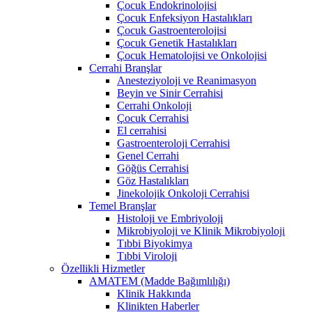
Çocuk Endokrinolojisi
Çocuk Enfeksiyon Hastalıkları
Çocuk Gastroenterolojisi
Çocuk Genetik Hastalıkları
Çocuk Hematolojisi ve Onkolojisi
Cerrahi Branşlar
Anesteziyoloji ve Reanimasyon
Beyin ve Sinir Cerrahisi
Cerrahi Onkoloji
Çocuk Cerrahisi
El cerrahisi
Gastroenteroloji Cerrahisi
Genel Cerrahi
Göğüs Cerrahisi
Göz Hastalıkları
Jinekolojik Onkoloji Cerrahisi
Temel Branşlar
Histoloji ve Embriyoloji
Mikrobiyoloji ve Klinik Mikrobiyoloji
Tıbbi Biyokimya
Tıbbi Viroloji
Özellikli Hizmetler
AMATEM (Madde Bağımlılığı)
Klinik Hakkında
Klinikten Haberler