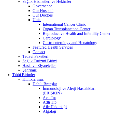
Sağlık Hizmetleri ve Hekimler
Governance
Our Hospital
Our Doctors
Units
International Cancer Clinic
Organ Transplantation Center
Reproductive Health and Infertility Center
Cardiology
Gastroenterology and Hepatology
Featured Health Services
Contact
Tedavi Paketleri
Sağlık Turizmi Birimi
Hasta ve Ziyaretçiler
Şehrimiz
Tıbbi Birimler
Kliniklerimiz
Dahili Branşlar
İmmunoloji ve Alerji Hastalıkları
(ERİŞKİN)
Acil Tıp
Adli Tıp
Aile Hekimliği
Algoloji