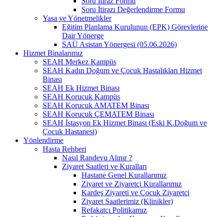
Soru İtiraz Formu
Soru İtirazı Değerlendirme Formu
Yasa ve Yönetmelikler
Eğitim Planlama Kurulunun (EPK) Görevlerine
Dair Yönerge
SAÜ Asistan Yönergesi (05.06.2026)
Hizmet Binalarımız
SEAH Merkez Kampüs
SEAH Kadın Doğum ve Çocuk Hastalıkları Hizmet
Binası
SEAH Ek Hizmet Binası
SEAH Korucuk Kampüs
SEAH Korucuk AMATEM Binası
SEAH Korucuk ÇEMATEM Binası
SEAH İstasyon Ek Hizmet Binası (Eski K.Doğum ve
Çocuk Hastanesi)
Yönlendirme
Hasta Rehberi
Nasıl Randevu Alınır ?
Ziyaret Saatleri ve Kuralları
Hastane Genel Kurallarımız
Ziyaret ve Ziyaretçi Kurallarımız
Kardeş Ziyareti ve Çocuk Ziyaretçi
Ziyaret Saatlerimiz (Klinikler)
Refakatçı Politikamız