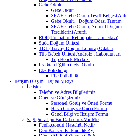
Gebe Okulu
Gebe Okulu
SEAH Gebe Okulu Tescil Belgesi Aldı
Gebe Okulu - Doğum Odası Tanıtım
SEAH Gebe Okulu, Normal Doğum
Tercihlerini Artırdı
ROP (Prematüre Retinopatisi Tanı tedavi)
Suda Doğum Ünitesi
TDL (Travay-Doğum-Lohusa) Odaları
Tüp Bebek Ünitesi Androloji Laboratuvarı
Tüp Bebek Merkezi
Uzaktan Eğitim Gebe Okulu
Ebe Polikliniği
Ebe Polikliniği
İletişim Ulaşım - Dijital Medya
İletişim
Telefon ve Adres Bilgilerimiz
Öneri ve Görüşleriniz
Personel Görüş ve Öneri Formu
Hasta Görüş ve Öneri Formu
Genel Bilgi ve İletişim Formu
Sağlığınız İçin Bir Dakikanız Var Mı?
Fenilketonüri Hastalığı Nedir
Deri Kanseri Farkındalık Ayı
Dünya Multipl Skleroz Günü