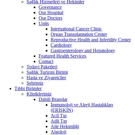
Sağlık Hizmetleri ve Hekimler
Governance
Our Hospital
Our Doctors
Units
International Cancer Clinic
Organ Transplantation Center
Reproductive Health and Infertility Center
Cardiology
Gastroenterology and Hepatology
Featured Health Services
Contact
Tedavi Paketleri
Sağlık Turizmi Birimi
Hasta ve Ziyaretçiler
Şehrimiz
Tıbbi Birimler
Kliniklerimiz
Dahili Branşlar
İmmunoloji ve Alerji Hastalıkları
(ERİŞKİN)
Acil Tıp
Adli Tıp
Aile Hekimliği
Algoloji