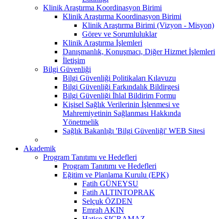
Klinik Araştırma Koordinasyon Birimi
Klinik Araştırma Koordinasyon Birimi
Klinik Araştırma Birimi (Vizyon - Misyon)
Görev ve Sorumluluklar
Klinik Araştırma İşlemleri
Danışmanlık, Konuşmacı, Diğer Hizmet İşlemleri
İletişim
Bilgi Güvenliği
Bilgi Güvenliği Politikaları Kılavuzu
Bilgi Güvenliği Farkındalık Bildirgesi
Bilgi Güvenliği İhlal Bildirim Formu
Kişisel Sağlık Verilerinin İşlenmesi ve
Mahremiyetinin Sağlanması Hakkında
Yönetmelik
Sağlık Bakanlığı 'Bilgi Güvenliği' WEB Sitesi
Akademik
Program Tanıtımı ve Hedefleri
Program Tanıtımı ve Hedefleri
Eğitim ve Planlama Kurulu (EPK)
Fatih GÜNEYSU
Fatih ALTINTOPRAK
Selçuk ÖZDEN
Emrah AKIN
Hatice SIÇRAMAZ