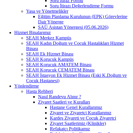
Soru İtiraz Formu
Soru İtirazı Değerlendirme Formu
Yasa ve Yönetmelikler
Eğitim Planlama Kurulunun (EPK) Görevlerine
Dair Yönerge
SAÜ Asistan Yönergesi (05.06.2026)
Hizmet Binalarımız
SEAH Merkez Kampüs
SEAH Kadın Doğum ve Çocuk Hastalıkları Hizmet
Binası
SEAH Ek Hizmet Binası
SEAH Korucuk Kampüs
SEAH Korucuk AMATEM Binası
SEAH Korucuk ÇEMATEM Binası
SEAH İstasyon Ek Hizmet Binası (Eski K.Doğum ve
Çocuk Hastanesi)
Yönlendirme
Hasta Rehberi
Nasıl Randevu Alınır ?
Ziyaret Saatleri ve Kuralları
Hastane Genel Kurallarımız
Ziyaret ve Ziyaretçi Kurallarımız
Kardeş Ziyareti ve Çocuk Ziyaretçi
Ziyaret Saatlerimiz (Klinikler)
Refakatçı Politikamız