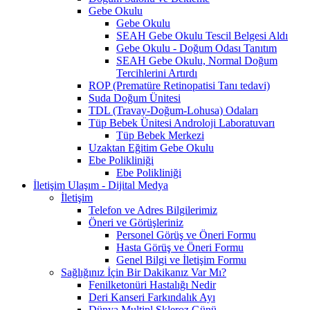
Gebe Okulu
Gebe Okulu
SEAH Gebe Okulu Tescil Belgesi Aldı
Gebe Okulu - Doğum Odası Tanıtım
SEAH Gebe Okulu, Normal Doğum
Tercihlerini Artırdı
ROP (Prematüre Retinopatisi Tanı tedavi)
Suda Doğum Ünitesi
TDL (Travay-Doğum-Lohusa) Odaları
Tüp Bebek Ünitesi Androloji Laboratuvarı
Tüp Bebek Merkezi
Uzaktan Eğitim Gebe Okulu
Ebe Polikliniği
Ebe Polikliniği
İletişim Ulaşım - Dijital Medya
İletişim
Telefon ve Adres Bilgilerimiz
Öneri ve Görüşleriniz
Personel Görüş ve Öneri Formu
Hasta Görüş ve Öneri Formu
Genel Bilgi ve İletişim Formu
Sağlığınız İçin Bir Dakikanız Var Mı?
Fenilketonüri Hastalığı Nedir
Deri Kanseri Farkındalık Ayı
Dünya Multipl Skleroz Günü