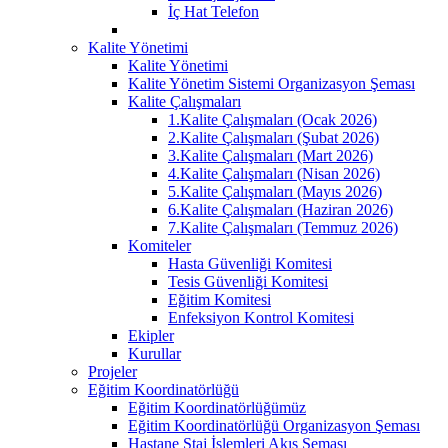
İç Hat Telefon
Kalite Yönetimi
Kalite Yönetimi
Kalite Yönetim Sistemi Organizasyon Şeması
Kalite Çalışmaları
1.Kalite Çalışmaları (Ocak 2026)
2.Kalite Çalışmaları (Şubat 2026)
3.Kalite Çalışmaları (Mart 2026)
4.Kalite Çalışmaları (Nisan 2026)
5.Kalite Çalışmaları (Mayıs 2026)
6.Kalite Çalışmaları (Haziran 2026)
7.Kalite Çalışmaları (Temmuz 2026)
Komiteler
Hasta Güvenliği Komitesi
Tesis Güvenliği Komitesi
Eğitim Komitesi
Enfeksiyon Kontrol Komitesi
Ekipler
Kurullar
Projeler
Eğitim Koordinatörlüğü
Eğitim Koordinatörlüğümüz
Eğitim Koordinatörlüğü Organizasyon Şeması
Hastane Staj İşlemleri Akış Şeması