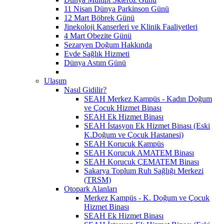
11 Nisan Dünya Parkinson Günü
12 Mart Böbrek Günü
Jinekoloji Kanserleri ve Klinik Faaliyetleri
4 Mart Obezite Günü
Sezaryen Doğum Hakkında
Evde Sağlık Hizmeti
Dünya Astım Günü
Ulaşım
Nasıl Gidilir?
SEAH Merkez Kampüs - Kadın Doğum
ve Çocuk Hizmet Binası
SEAH Ek Hizmet Binası
SEAH İstasyon Ek Hizmet Binası (Eski
K.Doğum ve Çocuk Hastanesi)
SEAH Korucuk Kampüs
SEAH Korucuk AMATEM Binası
SEAH Korucuk ÇEMATEM Binası
Sakarya Toplum Ruh Sağlığı Merkezi
(TRSM)
Otopark Alanları
Merkez Kampüs - K. Doğum ve Çocuk
Hizmet Binası
SEAH Ek Hizmet Binası