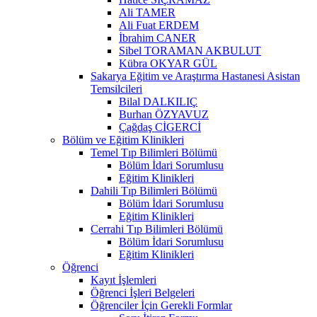
Ali TAMER
Ali Fuat ERDEM
İbrahim CANER
Sibel TORAMAN AKBULUT
Kübra OKYAR GÜL
Sakarya Eğitim ve Araştırma Hastanesi Asistan
Temsilcileri
Bilal DALKILIÇ
Burhan ÖZYAVUZ
Çağdaş CİGERCİ
Bölüm ve Eğitim Klinikleri
Temel Tıp Bilimleri Bölümü
Bölüm İdari Sorumlusu
Eğitim Klinikleri
Dahili Tıp Bilimleri Bölümü
Bölüm İdari Sorumlusu
Eğitim Klinikleri
Cerrahi Tıp Bilimleri Bölümü
Bölüm İdari Sorumlusu
Eğitim Klinikleri
Öğrenci
Kayıt İşlemleri
Öğrenci İşleri Belgeleri
Öğrenciler İçin Gerekli Formlar