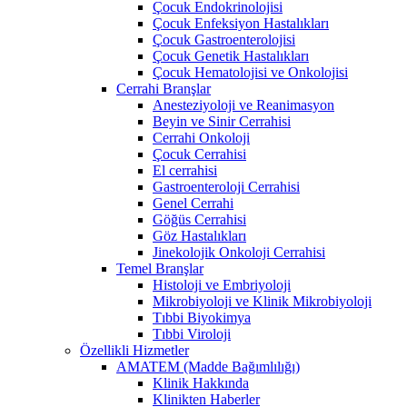
Çocuk Endokrinolojisi
Çocuk Enfeksiyon Hastalıkları
Çocuk Gastroenterolojisi
Çocuk Genetik Hastalıkları
Çocuk Hematolojisi ve Onkolojisi
Cerrahi Branşlar
Anesteziyoloji ve Reanimasyon
Beyin ve Sinir Cerrahisi
Cerrahi Onkoloji
Çocuk Cerrahisi
El cerrahisi
Gastroenteroloji Cerrahisi
Genel Cerrahi
Göğüs Cerrahisi
Göz Hastalıkları
Jinekolojik Onkoloji Cerrahisi
Temel Branşlar
Histoloji ve Embriyoloji
Mikrobiyoloji ve Klinik Mikrobiyoloji
Tıbbi Biyokimya
Tıbbi Viroloji
Özellikli Hizmetler
AMATEM (Madde Bağımlılığı)
Klinik Hakkında
Klinikten Haberler