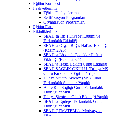
Eğitim Komitesi
Faaliyetlerimiz
Eğitim Faaliyetlerimiz
Sertifikasyon Programları
Oryantasyon Programları
Eğitim Planı
Etkinliklerimiz
SEAH’ta Tip 1 Diyabet Eğitimi ve
Farkındalık Etkinliği
SEAH'ta Organ Bağış Haftası Etkinliği
(Kasım 2025)
SEAH'ta Lösemili Çocuklar Haftası
Etkinliği (Kasım 2025)
SEAH'ta Hasta Hakları Günü Etkinliği
SEAH SAĞLIK OKULU "Dünya MS
Günü Farkındalık Eğitimi" Yapıldı
Dünya Multipl Skleroz (MS) Günü
Farkındalık Semineri Yapıldı
Anne Ruh Sağlığı Günü Farkındalık
Etkinliği Yapıldı
Dünya Şizofreni Günü Etkinliği Yapıldı
SEAH'ta Epilepsi Farkındalık Günü
Etkinliği Yapıldı
SEAH ÇEMATEM’de Motivasyon
Etkinliği