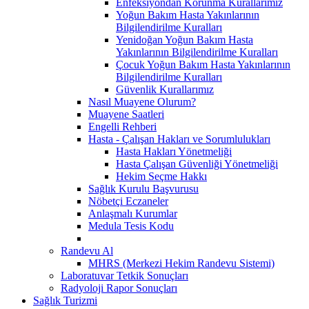
Enfeksiyondan Korunma Kurallarımız
Yoğun Bakım Hasta Yakınlarının
Bilgilendirilme Kuralları
Yenidoğan Yoğun Bakım Hasta
Yakınlarının Bilgilendirilme Kuralları
Çocuk Yoğun Bakım Hasta Yakınlarının
Bilgilendirilme Kuralları
Güvenlik Kurallarımız
Nasıl Muayene Olurum?
Muayene Saatleri
Engelli Rehberi
Hasta - Çalışan Hakları ve Sorumlulukları
Hasta Hakları Yönetmeliği
Hasta Çalışan Güvenliği Yönetmeliği
Hekim Seçme Hakkı
Sağlık Kurulu Başvurusu
Nöbetçi Eczaneler
Anlaşmalı Kurumlar
Medula Tesis Kodu
Randevu Al
MHRS (Merkezi Hekim Randevu Sistemi)
Laboratuvar Tetkik Sonuçları
Radyoloji Rapor Sonuçları
Sağlık Turizmi