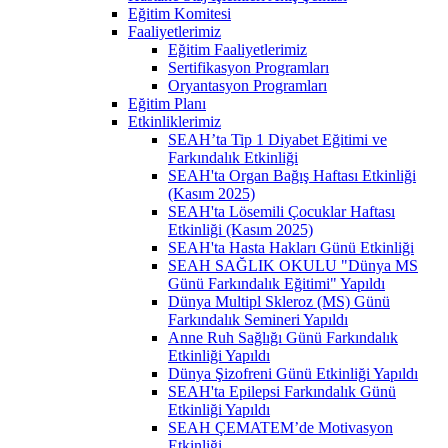
Eğitim Komitesi
Faaliyetlerimiz
Eğitim Faaliyetlerimiz
Sertifikasyon Programları
Oryantasyon Programları
Eğitim Planı
Etkinliklerimiz
SEAH’ta Tip 1 Diyabet Eğitimi ve
Farkındalık Etkinliği
SEAH'ta Organ Bağış Haftası Etkinliği
(Kasım 2025)
SEAH'ta Lösemili Çocuklar Haftası
Etkinliği (Kasım 2025)
SEAH'ta Hasta Hakları Günü Etkinliği
SEAH SAĞLIK OKULU "Dünya MS
Günü Farkındalık Eğitimi" Yapıldı
Dünya Multipl Skleroz (MS) Günü
Farkındalık Semineri Yapıldı
Anne Ruh Sağlığı Günü Farkındalık
Etkinliği Yapıldı
Dünya Şizofreni Günü Etkinliği Yapıldı
SEAH'ta Epilepsi Farkındalık Günü
Etkinliği Yapıldı
SEAH ÇEMATEM’de Motivasyon
Etkinliği