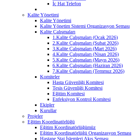
İç Hat Telefon
Kalite Yönetimi
Kalite Yönetimi
Kalite Yönetim Sistemi Organizasyon Şeması
Kalite Çalışmaları
1.Kalite Çalışmaları (Ocak 2026)
2.Kalite Çalışmaları (Şubat 2026)
3.Kalite Çalışmaları (Mart 2026)
4.Kalite Çalışmaları (Nisan 2026)
5.Kalite Çalışmaları (Mayıs 2026)
6.Kalite Çalışmaları (Haziran 2026)
7.Kalite Çalışmaları (Temmuz 2026)
Komiteler
Hasta Güvenliği Komitesi
Tesis Güvenliği Komitesi
Eğitim Komitesi
Enfeksiyon Kontrol Komitesi
Ekipler
Kurullar
Projeler
Eğitim Koordinatörlüğü
Eğitim Koordinatörlüğümüz
Eğitim Koordinatörlüğü Organizasyon Şeması
Hastane Staj İşlemleri Akış Şeması