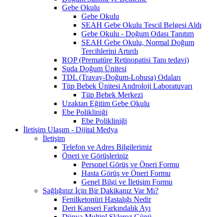
Gebe Okulu
Gebe Okulu
SEAH Gebe Okulu Tescil Belgesi Aldı
Gebe Okulu - Doğum Odası Tanıtım
SEAH Gebe Okulu, Normal Doğum
Tercihlerini Artırdı
ROP (Prematüre Retinopatisi Tanı tedavi)
Suda Doğum Ünitesi
TDL (Travay-Doğum-Lohusa) Odaları
Tüp Bebek Ünitesi Androloji Laboratuvarı
Tüp Bebek Merkezi
Uzaktan Eğitim Gebe Okulu
Ebe Polikliniği
Ebe Polikliniği
İletişim Ulaşım - Dijital Medya
İletişim
Telefon ve Adres Bilgilerimiz
Öneri ve Görüşleriniz
Personel Görüş ve Öneri Formu
Hasta Görüş ve Öneri Formu
Genel Bilgi ve İletişim Formu
Sağlığınız İçin Bir Dakikanız Var Mı?
Fenilketonüri Hastalığı Nedir
Deri Kanseri Farkındalık Ayı
Dünya Multipl Skleroz Günü