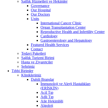
Sağlık Hizmetleri ve Hekimler
Governance
Our Hospital
Our Doctors
Units
International Cancer Clinic
Organ Transplantation Center
Reproductive Health and Infertility Center
Cardiology
Gastroenterology and Hepatology
Featured Health Services
Contact
Tedavi Paketleri
Sağlık Turizmi Birimi
Hasta ve Ziyaretçiler
Şehrimiz
Tıbbi Birimler
Kliniklerimiz
Dahili Branşlar
İmmunoloji ve Alerji Hastalıkları
(ERİŞKİN)
Acil Tıp
Adli Tıp
Aile Hekimliği
Algoloji