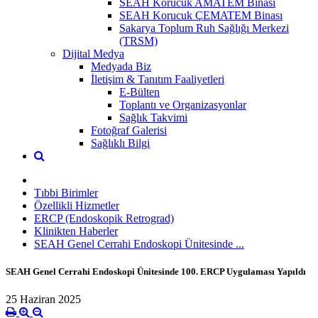
SEAH Korucuk AMATEM Binası
SEAH Korucuk ÇEMATEM Binası
Sakarya Toplum Ruh Sağlığı Merkezi
(TRSM)
Dijital Medya
Medyada Biz
İletişim & Tanıtım Faaliyetleri
E-Bülten
Toplantı ve Organizasyonlar
Sağlık Takvimi
Fotoğraf Galerisi
Sağlıklı Bilgi
Tıbbi Birimler
Özellikli Hizmetler
ERCP (Endoskopik Retrograd)
Klinikten Haberler
SEAH Genel Cerrahi Endoskopi Ünitesinde ...
SEAH Genel Cerrahi Endoskopi Ünitesinde 100. ERCP Uygulaması Yapıldı
25 Haziran 2025