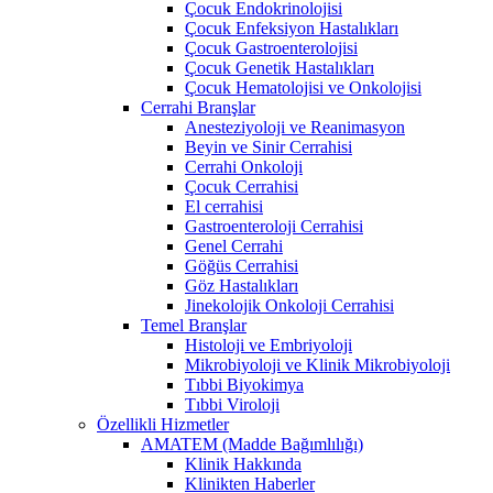
Çocuk Endokrinolojisi
Çocuk Enfeksiyon Hastalıkları
Çocuk Gastroenterolojisi
Çocuk Genetik Hastalıkları
Çocuk Hematolojisi ve Onkolojisi
Cerrahi Branşlar
Anesteziyoloji ve Reanimasyon
Beyin ve Sinir Cerrahisi
Cerrahi Onkoloji
Çocuk Cerrahisi
El cerrahisi
Gastroenteroloji Cerrahisi
Genel Cerrahi
Göğüs Cerrahisi
Göz Hastalıkları
Jinekolojik Onkoloji Cerrahisi
Temel Branşlar
Histoloji ve Embriyoloji
Mikrobiyoloji ve Klinik Mikrobiyoloji
Tıbbi Biyokimya
Tıbbi Viroloji
Özellikli Hizmetler
AMATEM (Madde Bağımlılığı)
Klinik Hakkında
Klinikten Haberler