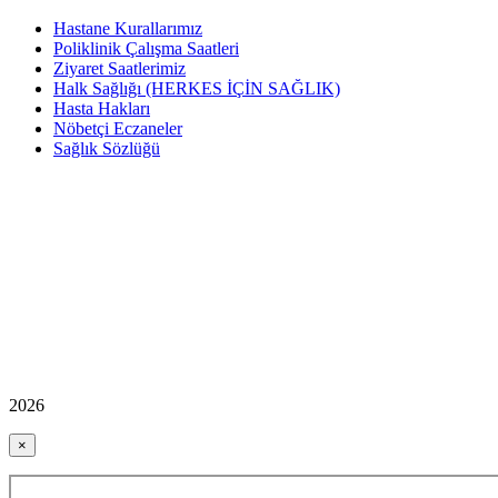
Hastane Kurallarımız
Poliklinik Çalışma Saatleri
Ziyaret Saatlerimiz
Halk Sağlığı (HERKES İÇİN SAĞLIK)
Hasta Hakları
Nöbetçi Eczaneler
Sağlık Sözlüğü
2026
×