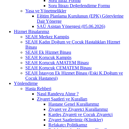
Soru İtiraz Formu
Soru İtirazı Değerlendirme Formu
Yasa ve Yönetmelikler
Eğitim Planlama Kurulunun (EPK) Görevlerine
Dair Yönerge
SAÜ Asistan Yönergesi (05.06.2026)
Hizmet Binalarımız
SEAH Merkez Kampüs
SEAH Kadın Doğum ve Çocuk Hastalıkları Hizmet
Binası
SEAH Ek Hizmet Binası
SEAH Korucuk Kampüs
SEAH Korucuk AMATEM Binası
SEAH Korucuk ÇEMATEM Binası
SEAH İstasyon Ek Hizmet Binası (Eski K.Doğum ve
Çocuk Hastanesi)
Yönlendirme
Hasta Rehberi
Nasıl Randevu Alınır ?
Ziyaret Saatleri ve Kuralları
Hastane Genel Kurallarımız
Ziyaret ve Ziyaretçi Kurallarımız
Kardeş Ziyareti ve Çocuk Ziyaretçi
Ziyaret Saatlerimiz (Klinikler)
Refakatçı Politikamız