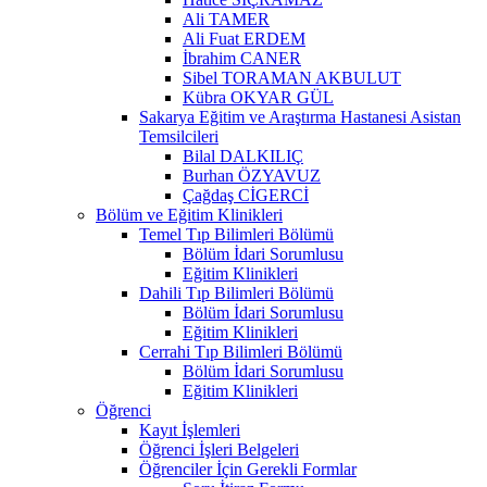
Ali TAMER
Ali Fuat ERDEM
İbrahim CANER
Sibel TORAMAN AKBULUT
Kübra OKYAR GÜL
Sakarya Eğitim ve Araştırma Hastanesi Asistan
Temsilcileri
Bilal DALKILIÇ
Burhan ÖZYAVUZ
Çağdaş CİGERCİ
Bölüm ve Eğitim Klinikleri
Temel Tıp Bilimleri Bölümü
Bölüm İdari Sorumlusu
Eğitim Klinikleri
Dahili Tıp Bilimleri Bölümü
Bölüm İdari Sorumlusu
Eğitim Klinikleri
Cerrahi Tıp Bilimleri Bölümü
Bölüm İdari Sorumlusu
Eğitim Klinikleri
Öğrenci
Kayıt İşlemleri
Öğrenci İşleri Belgeleri
Öğrenciler İçin Gerekli Formlar