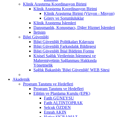
Klinik Araştırma Koordinasyon Birimi
Klinik Araştırma Koordinasyon Birimi
Klinik Araştırma Birimi (Vizyon - Misyon)
Görev ve Sorumluluklar
Klinik Araştırma İşlemleri
Danışmanlık, Konuşmacı, Diğer Hizmet İşlemleri
İletişim
Bilgi Güvenliği
Bilgi Güvenliği Politikaları Kılavuzu
Bilgi Güvenliği Farkındalık Bildirgesi
Bilgi Güvenliği İhlal Bildirim Formu
Kişisel Sağlık Verilerinin İşlenmesi ve
Mahremiyetinin Sağlanması Hakkında
Yönetmelik
Sağlık Bakanlığı 'Bilgi Güvenliği' WEB Sitesi
Akademik
Program Tanıtımı ve Hedefleri
Program Tanıtımı ve Hedefleri
Eğitim ve Planlama Kurulu (EPK)
Fatih GÜNEYSU
Fatih ALTINTOPRAK
Selçuk ÖZDEN
Emrah AKIN
Hatice SIÇRAMAZ