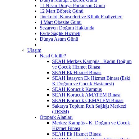
11 Nisan Dünya Parkinson Günü
12 Mart Böbrek Günü
Jinekoloji Kanserleri ve Klinik Faaliyetleri
4 Mart Obezite Günü
Sezaryen Doğum Hakkında
Evde Sağlık Hizmeti
Dünya Astım Günü
Ulaşım
Nasıl Gidilir?
SEAH Merkez Kampüs - Kadın Doğum
ve Çocuk Hizmet Binası
SEAH Ek Hizmet Binası
SEAH İstasyon Ek Hizmet Binası (Eski
K.Doğum ve Çocuk Hastanesi)
SEAH Korucuk Kampüs
SEAH Korucuk AMATEM Binası
SEAH Korucuk ÇEMATEM Binası
Sakarya Toplum Ruh Sağlığı Merkezi
(TRSM)
Otopark Alanları
Merkez Kampüs - K. Doğum ve Çocuk
Hizmet Binası
SEAH Ek Hizmet Binası