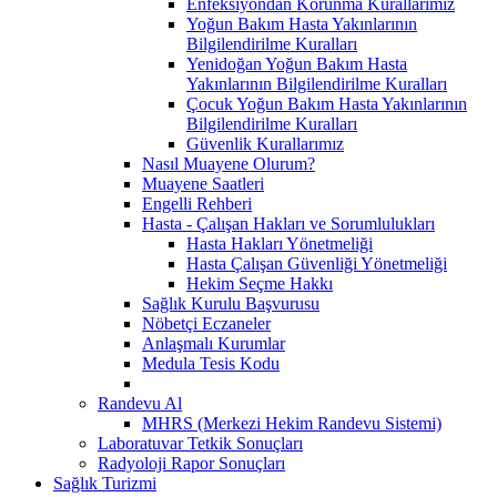
Enfeksiyondan Korunma Kurallarımız
Yoğun Bakım Hasta Yakınlarının
Bilgilendirilme Kuralları
Yenidoğan Yoğun Bakım Hasta
Yakınlarının Bilgilendirilme Kuralları
Çocuk Yoğun Bakım Hasta Yakınlarının
Bilgilendirilme Kuralları
Güvenlik Kurallarımız
Nasıl Muayene Olurum?
Muayene Saatleri
Engelli Rehberi
Hasta - Çalışan Hakları ve Sorumlulukları
Hasta Hakları Yönetmeliği
Hasta Çalışan Güvenliği Yönetmeliği
Hekim Seçme Hakkı
Sağlık Kurulu Başvurusu
Nöbetçi Eczaneler
Anlaşmalı Kurumlar
Medula Tesis Kodu
Randevu Al
MHRS (Merkezi Hekim Randevu Sistemi)
Laboratuvar Tetkik Sonuçları
Radyoloji Rapor Sonuçları
Sağlık Turizmi