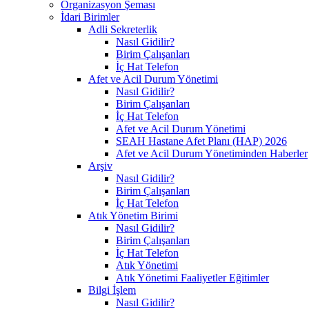
Organizasyon Şeması
İdari Birimler
Adli Sekreterlik
Nasıl Gidilir?
Birim Çalışanları
İç Hat Telefon
Afet ve Acil Durum Yönetimi
Nasıl Gidilir?
Birim Çalışanları
İç Hat Telefon
Afet ve Acil Durum Yönetimi
SEAH Hastane Afet Planı (HAP) 2026
Afet ve Acil Durum Yönetiminden Haberler
Arşiv
Nasıl Gidilir?
Birim Çalışanları
İç Hat Telefon
Atık Yönetim Birimi
Nasıl Gidilir?
Birim Çalışanları
İç Hat Telefon
Atık Yönetimi
Atık Yönetimi Faaliyetler Eğitimler
Bilgi İşlem
Nasıl Gidilir?