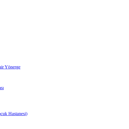
air Yönerge
sı
cuk Hastanesi)