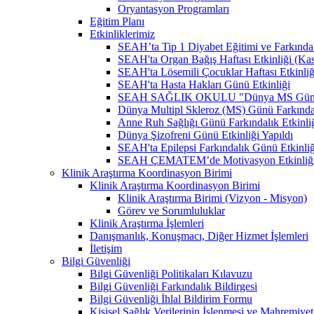
Oryantasyon Programları
Eğitim Planı
Etkinliklerimiz
SEAH’ta Tip 1 Diyabet Eğitimi ve Farkındal
SEAH'ta Organ Bağış Haftası Etkinliği (Ka
SEAH'ta Lösemili Çocuklar Haftası Etkinli
SEAH'ta Hasta Hakları Günü Etkinliği
SEAH SAĞLIK OKULU "Dünya MS Günü Far
Dünya Multipl Skleroz (MS) Günü Farkındal
Anne Ruh Sağlığı Günü Farkındalık Etkinliğ
Dünya Şizofreni Günü Etkinliği Yapıldı
SEAH'ta Epilepsi Farkındalık Günü Etkinliğ
SEAH ÇEMATEM’de Motivasyon Etkinliğ
Klinik Araştırma Koordinasyon Birimi
Klinik Araştırma Koordinasyon Birimi
Klinik Araştırma Birimi (Vizyon - Misyon)
Görev ve Sorumluluklar
Klinik Araştırma İşlemleri
Danışmanlık, Konuşmacı, Diğer Hizmet İşlemleri
İletişim
Bilgi Güvenliği
Bilgi Güvenliği Politikaları Kılavuzu
Bilgi Güvenliği Farkındalık Bildirgesi
Bilgi Güvenliği İhlal Bildirim Formu
Kişisel Sağlık Verilerinin İşlenmesi ve Mahremiy