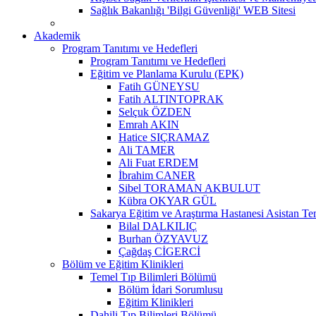
Sağlık Bakanlığı 'Bilgi Güvenliği' WEB Sitesi
Akademik
Program Tanıtımı ve Hedefleri
Program Tanıtımı ve Hedefleri
Eğitim ve Planlama Kurulu (EPK)
Fatih GÜNEYSU
Fatih ALTINTOPRAK
Selçuk ÖZDEN
Emrah AKIN
Hatice SIÇRAMAZ
Ali TAMER
Ali Fuat ERDEM
İbrahim CANER
Sibel TORAMAN AKBULUT
Kübra OKYAR GÜL
Sakarya Eğitim ve Araştırma Hastanesi Asistan Tem
Bilal DALKILIÇ
Burhan ÖZYAVUZ
Çağdaş CİGERCİ
Bölüm ve Eğitim Klinikleri
Temel Tıp Bilimleri Bölümü
Bölüm İdari Sorumlusu
Eğitim Klinikleri
Dahili Tıp Bilimleri Bölümü