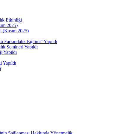
ık Etkinliği
sım 2025)
ği (Kasım 2025)
kındalık Eğitimi" Yapıldı
ık Semineri Yapıldı
i Yapıldı
i Yapıldı
i
etinin Sağlanması Hakkında Yönetmelik