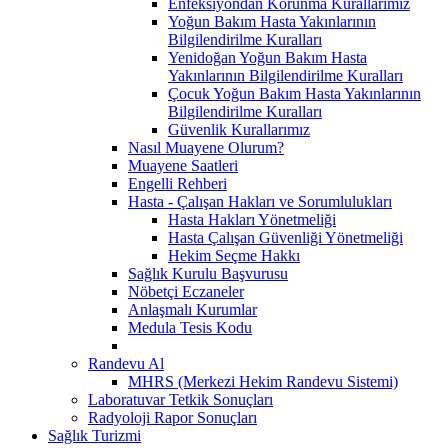
Enfeksiyondan Korunma Kurallarımız
Yoğun Bakım Hasta Yakınlarının
Bilgilendirilme Kuralları
Yenidoğan Yoğun Bakım Hasta
Yakınlarının Bilgilendirilme Kuralları
Çocuk Yoğun Bakım Hasta Yakınlarının
Bilgilendirilme Kuralları
Güvenlik Kurallarımız
Nasıl Muayene Olurum?
Muayene Saatleri
Engelli Rehberi
Hasta - Çalışan Hakları ve Sorumlulukları
Hasta Hakları Yönetmeliği
Hasta Çalışan Güvenliği Yönetmeliği
Hekim Seçme Hakkı
Sağlık Kurulu Başvurusu
Nöbetçi Eczaneler
Anlaşmalı Kurumlar
Medula Tesis Kodu
Randevu Al
MHRS (Merkezi Hekim Randevu Sistemi)
Laboratuvar Tetkik Sonuçları
Radyoloji Rapor Sonuçları
Sağlık Turizmi