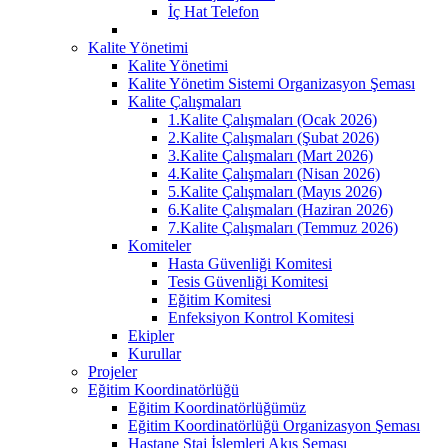
İç Hat Telefon
Kalite Yönetimi
Kalite Yönetimi
Kalite Yönetim Sistemi Organizasyon Şeması
Kalite Çalışmaları
1.Kalite Çalışmaları (Ocak 2026)
2.Kalite Çalışmaları (Şubat 2026)
3.Kalite Çalışmaları (Mart 2026)
4.Kalite Çalışmaları (Nisan 2026)
5.Kalite Çalışmaları (Mayıs 2026)
6.Kalite Çalışmaları (Haziran 2026)
7.Kalite Çalışmaları (Temmuz 2026)
Komiteler
Hasta Güvenliği Komitesi
Tesis Güvenliği Komitesi
Eğitim Komitesi
Enfeksiyon Kontrol Komitesi
Ekipler
Kurullar
Projeler
Eğitim Koordinatörlüğü
Eğitim Koordinatörlüğümüz
Eğitim Koordinatörlüğü Organizasyon Şeması
Hastane Staj İşlemleri Akış Şeması