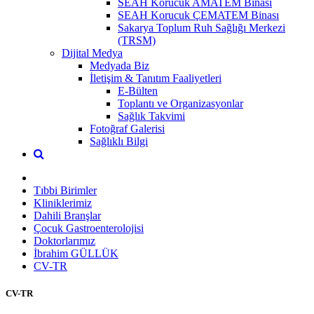
SEAH Korucuk AMATEM Binası
SEAH Korucuk ÇEMATEM Binası
Sakarya Toplum Ruh Sağlığı Merkezi
(TRSM)
Dijital Medya
Medyada Biz
İletişim & Tanıtım Faaliyetleri
E-Bülten
Toplantı ve Organizasyonlar
Sağlık Takvimi
Fotoğraf Galerisi
Sağlıklı Bilgi
Tıbbi Birimler
Kliniklerimiz
Dahili Branşlar
Çocuk Gastroenterolojisi
Doktorlarımız
İbrahim GÜLLÜK
CV-TR
CV-TR