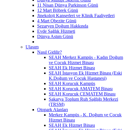
11 Nisan Dünya Parkinson Günü
12 Mart Böbrek Günü
Jinekoloji Kanserleri ve Klinik Faaliyetleri
4 Mart Obezite Günü
Sezaryen Doğum Hakkında
Evde Sağlık Hizmeti
Dünya Astım Günü
Ulaşım
Nasıl Gidilir?
SEAH Merkez Kampüs - Kadın Doğum
ve Çocuk Hizmet Binası
SEAH Ek Hizmet Binası
SEAH İstasyon Ek Hizmet Binası (Eski
K.Doğum ve Çocuk Hastanesi)
SEAH Korucuk Kampüs
SEAH Korucuk AMATEM Binası
SEAH Korucuk ÇEMATEM Binası
Sakarya Toplum Ruh Sağlığı Merkezi
(TRSM)
Otopark Alanları
Merkez Kampüs - K. Doğum ve Çocuk
Hizmet Binası
SEAH Ek Hizmet Binası