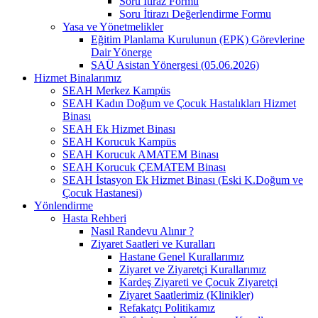
Soru İtiraz Formu
Soru İtirazı Değerlendirme Formu
Yasa ve Yönetmelikler
Eğitim Planlama Kurulunun (EPK) Görevlerine
Dair Yönerge
SAÜ Asistan Yönergesi (05.06.2026)
Hizmet Binalarımız
SEAH Merkez Kampüs
SEAH Kadın Doğum ve Çocuk Hastalıkları Hizmet
Binası
SEAH Ek Hizmet Binası
SEAH Korucuk Kampüs
SEAH Korucuk AMATEM Binası
SEAH Korucuk ÇEMATEM Binası
SEAH İstasyon Ek Hizmet Binası (Eski K.Doğum ve
Çocuk Hastanesi)
Yönlendirme
Hasta Rehberi
Nasıl Randevu Alınır ?
Ziyaret Saatleri ve Kuralları
Hastane Genel Kurallarımız
Ziyaret ve Ziyaretçi Kurallarımız
Kardeş Ziyareti ve Çocuk Ziyaretçi
Ziyaret Saatlerimiz (Klinikler)
Refakatçı Politikamız