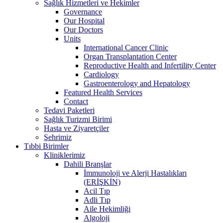
Sağlık Hizmetleri ve Hekimler
Governance
Our Hospital
Our Doctors
Units
International Cancer Clinic
Organ Transplantation Center
Reproductive Health and Infertility Center
Cardiology
Gastroenterology and Hepatology
Featured Health Services
Contact
Tedavi Paketleri
Sağlık Turizmi Birimi
Hasta ve Ziyaretçiler
Şehrimiz
Tıbbi Birimler
Kliniklerimiz
Dahili Branşlar
İmmunoloji ve Alerji Hastalıkları
(ERİŞKİN)
Acil Tıp
Adli Tıp
Aile Hekimliği
Algoloji