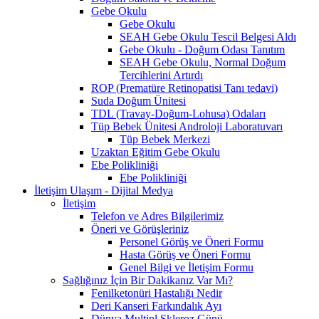
Gebe Okulu
Gebe Okulu
SEAH Gebe Okulu Tescil Belgesi Aldı
Gebe Okulu - Doğum Odası Tanıtım
SEAH Gebe Okulu, Normal Doğum
Tercihlerini Artırdı
ROP (Prematüre Retinopatisi Tanı tedavi)
Suda Doğum Ünitesi
TDL (Travay-Doğum-Lohusa) Odaları
Tüp Bebek Ünitesi Androloji Laboratuvarı
Tüp Bebek Merkezi
Uzaktan Eğitim Gebe Okulu
Ebe Polikliniği
Ebe Polikliniği
İletişim Ulaşım - Dijital Medya
İletişim
Telefon ve Adres Bilgilerimiz
Öneri ve Görüşleriniz
Personel Görüş ve Öneri Formu
Hasta Görüş ve Öneri Formu
Genel Bilgi ve İletişim Formu
Sağlığınız İçin Bir Dakikanız Var Mı?
Fenilketonüri Hastalığı Nedir
Deri Kanseri Farkındalık Ayı
Dünya Multipl Skleroz Günü