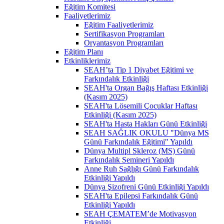
Eğitim Komitesi
Faaliyetlerimiz
Eğitim Faaliyetlerimiz
Sertifikasyon Programları
Oryantasyon Programları
Eğitim Planı
Etkinliklerimiz
SEAH’ta Tip 1 Diyabet Eğitimi ve
Farkındalık Etkinliği
SEAH'ta Organ Bağış Haftası Etkinliği
(Kasım 2025)
SEAH'ta Lösemili Çocuklar Haftası
Etkinliği (Kasım 2025)
SEAH'ta Hasta Hakları Günü Etkinliği
SEAH SAĞLIK OKULU "Dünya MS
Günü Farkındalık Eğitimi" Yapıldı
Dünya Multipl Skleroz (MS) Günü
Farkındalık Semineri Yapıldı
Anne Ruh Sağlığı Günü Farkındalık
Etkinliği Yapıldı
Dünya Şizofreni Günü Etkinliği Yapıldı
SEAH'ta Epilepsi Farkındalık Günü
Etkinliği Yapıldı
SEAH ÇEMATEM’de Motivasyon
Etkinliği