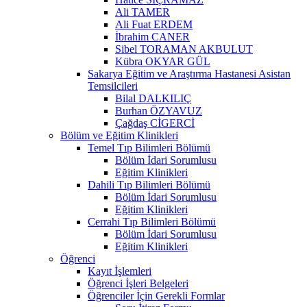
Ali TAMER
Ali Fuat ERDEM
İbrahim CANER
Sibel TORAMAN AKBULUT
Kübra OKYAR GÜL
Sakarya Eğitim ve Araştırma Hastanesi Asistan
Temsilcileri
Bilal DALKILIÇ
Burhan ÖZYAVUZ
Çağdaş CİGERCİ
Bölüm ve Eğitim Klinikleri
Temel Tıp Bilimleri Bölümü
Bölüm İdari Sorumlusu
Eğitim Klinikleri
Dahili Tıp Bilimleri Bölümü
Bölüm İdari Sorumlusu
Eğitim Klinikleri
Cerrahi Tıp Bilimleri Bölümü
Bölüm İdari Sorumlusu
Eğitim Klinikleri
Öğrenci
Kayıt İşlemleri
Öğrenci İşleri Belgeleri
Öğrenciler İçin Gerekli Formlar