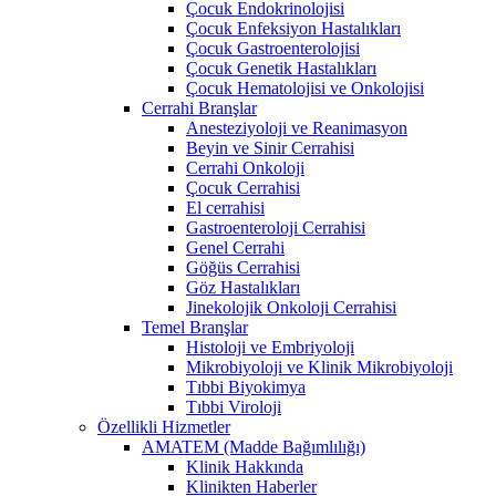
Çocuk Endokrinolojisi
Çocuk Enfeksiyon Hastalıkları
Çocuk Gastroenterolojisi
Çocuk Genetik Hastalıkları
Çocuk Hematolojisi ve Onkolojisi
Cerrahi Branşlar
Anesteziyoloji ve Reanimasyon
Beyin ve Sinir Cerrahisi
Cerrahi Onkoloji
Çocuk Cerrahisi
El cerrahisi
Gastroenteroloji Cerrahisi
Genel Cerrahi
Göğüs Cerrahisi
Göz Hastalıkları
Jinekolojik Onkoloji Cerrahisi
Temel Branşlar
Histoloji ve Embriyoloji
Mikrobiyoloji ve Klinik Mikrobiyoloji
Tıbbi Biyokimya
Tıbbi Viroloji
Özellikli Hizmetler
AMATEM (Madde Bağımlılığı)
Klinik Hakkında
Klinikten Haberler