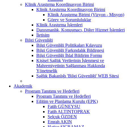
Klinik Araştırma Koordinasyon Birimi
Klinik Araştırma Koordinasyon Birimi
Klinik Araştırma Birimi (Vizyon - Misyon)
Görev ve Sorumluluklar
Klinik Araştırma İşlemleri
Danışmanlık, Konuşmacı, Diğer Hizmet İşlemleri
İletişim
Bilgi Güvenliği
Bilgi Güvenliği Politikaları Kılavuzu
Bilgi Güvenliği Farkındalık Bildirgesi
Bilgi Güvenliği İhlal Bildirim Formu
Kişisel Sağlık Verilerinin İşlenmesi ve
Mahremiyetinin Sağlanması Hakkında
Yönetmelik
Sağlık Bakanlığı 'Bilgi Güvenliği' WEB Sitesi
Akademik
Program Tanıtımı ve Hedefleri
Program Tanıtımı ve Hedefleri
Eğitim ve Planlama Kurulu (EPK)
Fatih GÜNEYSU
Fatih ALTINTOPRAK
Selçuk ÖZDEN
Emrah AKIN
Hatice SIÇRAMAZ