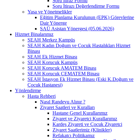
Soru İtiraz Formu
Soru İtirazı Değerlendirme Formu
Yasa ve Yönetmelikler
Eğitim Planlama Kurulunun (EPK) Görevlerine
Dair Yönerge
SAÜ Asistan Yönergesi (05.06.2026)
Hizmet Binalarımız
SEAH Merkez Kampüs
SEAH Kadın Doğum ve Çocuk Hastalıkları Hizmet
Binası
SEAH Ek Hizmet Binası
SEAH Korucuk Kampüs
SEAH Korucuk AMATEM Binası
SEAH Korucuk ÇEMATEM Binası
SEAH İstasyon Ek Hizmet Binası (Eski K.Doğum ve
Çocuk Hastanesi)
Yönlendirme
Hasta Rehberi
Nasıl Randevu Alınır ?
Ziyaret Saatleri ve Kuralları
Hastane Genel Kurallarımız
Ziyaret ve Ziyaretçi Kurallarımız
Kardeş Ziyareti ve Çocuk Ziyaretçi
Ziyaret Saatlerimiz (Klinikler)
Refakatçı Politikamız