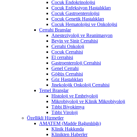
Çocuk Endokrinolojisi
Çocuk Enfeksiyon Hastalıkları
Çocuk Gastroenterolojisi
Çocuk Genetik Hastalıkları
Çocuk Hematolojisi ve Onkolojisi
Cerrahi Branşlar
Anesteziyoloji ve Reanimasyon
Beyin ve Sinir Cerrahisi
Cerrahi Onkoloji
Çocuk Cerrahisi
El cerrahisi
Gastroenteroloji Cerrahisi
Genel Cerrahi
Göğüs Cerrahisi
Göz Hastalıkları
Jinekolojik Onkoloji Cerrahisi
Temel Branşlar
Histoloji ve Embriyoloji
Mikrobiyoloji ve Klinik Mikrobiyoloji
Tıbbi Biyokimya
Tıbbi Viroloji
Özellikli Hizmetler
AMATEM (Madde Bağımlılığı)
Klinik Hakkında
Klinikten Haberler