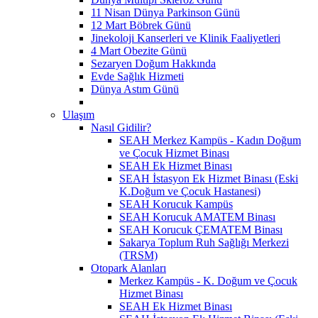
11 Nisan Dünya Parkinson Günü
12 Mart Böbrek Günü
Jinekoloji Kanserleri ve Klinik Faaliyetleri
4 Mart Obezite Günü
Sezaryen Doğum Hakkında
Evde Sağlık Hizmeti
Dünya Astım Günü
Ulaşım
Nasıl Gidilir?
SEAH Merkez Kampüs - Kadın Doğum
ve Çocuk Hizmet Binası
SEAH Ek Hizmet Binası
SEAH İstasyon Ek Hizmet Binası (Eski
K.Doğum ve Çocuk Hastanesi)
SEAH Korucuk Kampüs
SEAH Korucuk AMATEM Binası
SEAH Korucuk ÇEMATEM Binası
Sakarya Toplum Ruh Sağlığı Merkezi
(TRSM)
Otopark Alanları
Merkez Kampüs - K. Doğum ve Çocuk
Hizmet Binası
SEAH Ek Hizmet Binası