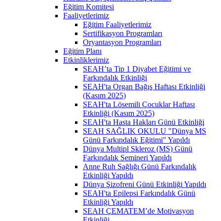
Eğitim Komitesi
Faaliyetlerimiz
Eğitim Faaliyetlerimiz
Sertifikasyon Programları
Oryantasyon Programları
Eğitim Planı
Etkinliklerimiz
SEAH’ta Tip 1 Diyabet Eğitimi ve
Farkındalık Etkinliği
SEAH'ta Organ Bağış Haftası Etkinliği
(Kasım 2025)
SEAH'ta Lösemili Çocuklar Haftası
Etkinliği (Kasım 2025)
SEAH'ta Hasta Hakları Günü Etkinliği
SEAH SAĞLIK OKULU "Dünya MS
Günü Farkındalık Eğitimi" Yapıldı
Dünya Multipl Skleroz (MS) Günü
Farkındalık Semineri Yapıldı
Anne Ruh Sağlığı Günü Farkındalık
Etkinliği Yapıldı
Dünya Şizofreni Günü Etkinliği Yapıldı
SEAH'ta Epilepsi Farkındalık Günü
Etkinliği Yapıldı
SEAH ÇEMATEM’de Motivasyon
Etkinliği