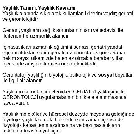
Yaşlılık Tanımı, Yaşlılık Kavramı
Yaşlılık alanında sık olarak kullanılan iki terim vardır; geriatri
ve gerontolojidir.
Geriatri,
yaşlıların sağlık sorunlarının tanı ve tedavisi ile
ilgilenen
tıp uzmanlık
alanıdır.
İç hastalıkları uzmanlık eğitimini sonrası geriatri yandal
eğitimi aldıktan sonra geriatri uzmanı olarak görev yapan
hekim sayısı ülkemizde halen az olmakla beraber yıllar
içerisinde artış göstermesi öngörülmektedir.
Gerontoloji
yaşlılığın biyolojik, psikolojik ve
sosyal
boyutları
ile ilgili bir
alan
dır.
Yaşlıların sorunları incelenirken GERİATRİ yaklaşımı ile
GERONTOLOJİ uygulamalarının birlikte ele alınmasında
fayda vardır.
Yaşlılık moleküler ve hücresel düzeyde meydana geldiğinde
biyolojik yaşlılık olarak ifade edilirken zaman içerisinde
fizyolojik kapasitenin azalmasına ve bazı hastalıkların
riskinin artmasına yol açar.