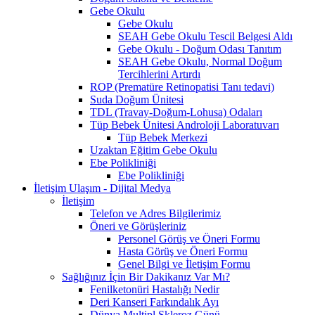
Gebe Okulu
Gebe Okulu
SEAH Gebe Okulu Tescil Belgesi Aldı
Gebe Okulu - Doğum Odası Tanıtım
SEAH Gebe Okulu, Normal Doğum
Tercihlerini Artırdı
ROP (Prematüre Retinopatisi Tanı tedavi)
Suda Doğum Ünitesi
TDL (Travay-Doğum-Lohusa) Odaları
Tüp Bebek Ünitesi Androloji Laboratuvarı
Tüp Bebek Merkezi
Uzaktan Eğitim Gebe Okulu
Ebe Polikliniği
Ebe Polikliniği
İletişim Ulaşım - Dijital Medya
İletişim
Telefon ve Adres Bilgilerimiz
Öneri ve Görüşleriniz
Personel Görüş ve Öneri Formu
Hasta Görüş ve Öneri Formu
Genel Bilgi ve İletişim Formu
Sağlığınız İçin Bir Dakikanız Var Mı?
Fenilketonüri Hastalığı Nedir
Deri Kanseri Farkındalık Ayı
Dünya Multipl Skleroz Günü