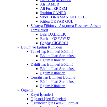
Ali TAMER
Ali Fuat ERDEM
İbrahim CANER
Sibel TORAMAN AKBULUT
Kübra OKYAR GÜL
Sakarya Eğitim ve Araştırma Hastanesi Asistan
Temsilcileri
Bilal DALKILIÇ
Burhan ÖZYAVUZ
Çağdaş CİGERCİ
Bölüm ve Eğitim Klinikleri
Temel Tıp Bilimleri Bölümü
Bölüm İdari Sorumlusu
Eğitim Klinikleri
Dahili Tıp Bilimleri Bölümü
Bölüm İdari Sorumlusu
Eğitim Klinikleri
Cerrahi Tıp Bilimleri Bölümü
Bölüm İdari Sorumlusu
Eğitim Klinikleri
Öğrenci
Kayıt İşlemleri
Öğrenci İşleri Belgeleri
Öğrenciler İçin Gerekli Formlar