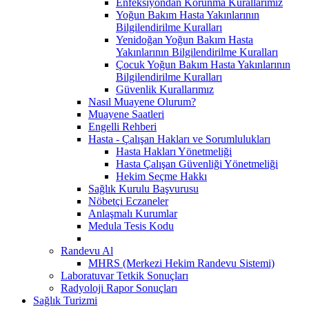
Enfeksiyondan Korunma Kurallarımız
Yoğun Bakım Hasta Yakınlarının
Bilgilendirilme Kuralları
Yenidoğan Yoğun Bakım Hasta
Yakınlarının Bilgilendirilme Kuralları
Çocuk Yoğun Bakım Hasta Yakınlarının
Bilgilendirilme Kuralları
Güvenlik Kurallarımız
Nasıl Muayene Olurum?
Muayene Saatleri
Engelli Rehberi
Hasta - Çalışan Hakları ve Sorumlulukları
Hasta Hakları Yönetmeliği
Hasta Çalışan Güvenliği Yönetmeliği
Hekim Seçme Hakkı
Sağlık Kurulu Başvurusu
Nöbetçi Eczaneler
Anlaşmalı Kurumlar
Medula Tesis Kodu
Randevu Al
MHRS (Merkezi Hekim Randevu Sistemi)
Laboratuvar Tetkik Sonuçları
Radyoloji Rapor Sonuçları
Sağlık Turizmi