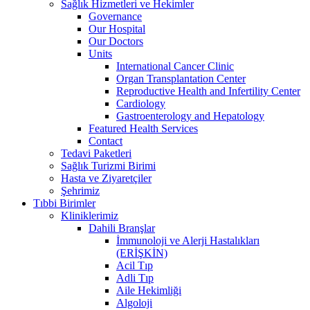
Sağlık Hizmetleri ve Hekimler
Governance
Our Hospital
Our Doctors
Units
International Cancer Clinic
Organ Transplantation Center
Reproductive Health and Infertility Center
Cardiology
Gastroenterology and Hepatology
Featured Health Services
Contact
Tedavi Paketleri
Sağlık Turizmi Birimi
Hasta ve Ziyaretçiler
Şehrimiz
Tıbbi Birimler
Kliniklerimiz
Dahili Branşlar
İmmunoloji ve Alerji Hastalıkları
(ERİŞKİN)
Acil Tıp
Adli Tıp
Aile Hekimliği
Algoloji