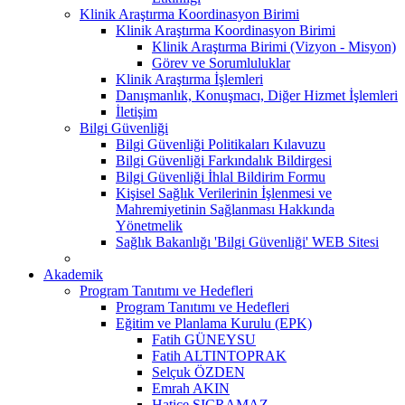
Klinik Araştırma Koordinasyon Birimi
Klinik Araştırma Koordinasyon Birimi
Klinik Araştırma Birimi (Vizyon - Misyon)
Görev ve Sorumluluklar
Klinik Araştırma İşlemleri
Danışmanlık, Konuşmacı, Diğer Hizmet İşlemleri
İletişim
Bilgi Güvenliği
Bilgi Güvenliği Politikaları Kılavuzu
Bilgi Güvenliği Farkındalık Bildirgesi
Bilgi Güvenliği İhlal Bildirim Formu
Kişisel Sağlık Verilerinin İşlenmesi ve
Mahremiyetinin Sağlanması Hakkında
Yönetmelik
Sağlık Bakanlığı 'Bilgi Güvenliği' WEB Sitesi
Akademik
Program Tanıtımı ve Hedefleri
Program Tanıtımı ve Hedefleri
Eğitim ve Planlama Kurulu (EPK)
Fatih GÜNEYSU
Fatih ALTINTOPRAK
Selçuk ÖZDEN
Emrah AKIN
Hatice SIÇRAMAZ