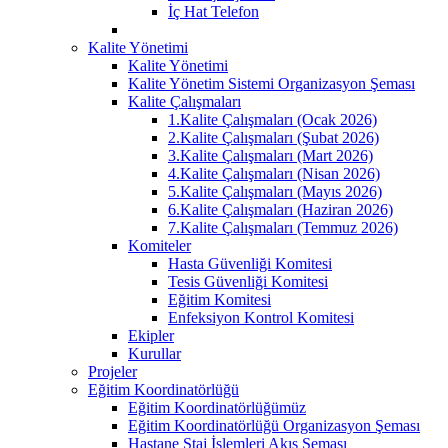
İç Hat Telefon
Kalite Yönetimi
Kalite Yönetimi
Kalite Yönetim Sistemi Organizasyon Şeması
Kalite Çalışmaları
1.Kalite Çalışmaları (Ocak 2026)
2.Kalite Çalışmaları (Şubat 2026)
3.Kalite Çalışmaları (Mart 2026)
4.Kalite Çalışmaları (Nisan 2026)
5.Kalite Çalışmaları (Mayıs 2026)
6.Kalite Çalışmaları (Haziran 2026)
7.Kalite Çalışmaları (Temmuz 2026)
Komiteler
Hasta Güvenliği Komitesi
Tesis Güvenliği Komitesi
Eğitim Komitesi
Enfeksiyon Kontrol Komitesi
Ekipler
Kurullar
Projeler
Eğitim Koordinatörlüğü
Eğitim Koordinatörlüğümüz
Eğitim Koordinatörlüğü Organizasyon Şeması
Hastane Staj İşlemleri Akış Şeması