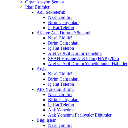
Organizasyon Şeması
İdari Birimler
Adli Sekreterlik
Nasıl Gidilir?
Birim Çalışanları
İç Hat Telefon
Afet ve Acil Durum Yönetimi
Nasıl Gidilir?
Birim Çalışanları
İç Hat Telefon
Afet ve Acil Durum Yönetimi
SEAH Hastane Afet Planı (HAP) 2026
Afet ve Acil Durum Yönetiminden Haberler
Arşiv
Nasıl Gidilir?
Birim Çalışanları
İç Hat Telefon
Atık Yönetim Birimi
Nasıl Gidilir?
Birim Çalışanları
İç Hat Telefon
Atık Yönetimi
Atık Yönetimi Faaliyetler Eğitimler
Bilgi İşlem
Nasıl Gidilir?