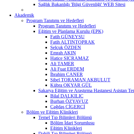
Sağlık Bakanlığı 'Bilgi Güvenliği' WEB Sitesi
Akademik
Program Tanıtımı ve Hedefleri
Program Tanıtımı ve Hedefleri
Eğitim ve Planlama Kurulu (EPK)
Fatih GÜNEYSU
Fatih ALTINTOPRAK
Selçuk ÖZDEN
Emrah AKIN
Hatice SIÇRAMAZ
Ali TAMER
Ali Fuat ERDEM
İbrahim CANER
Sibel TORAMAN AKBULUT
Kübra OKYAR GÜL
Sakarya Eğitim ve Araştırma Hastanesi Asistan Tem
Bilal DALKILIÇ
Burhan ÖZYAVUZ
Çağdaş CİGERCİ
Bölüm ve Eğitim Klinikleri
Temel Tıp Bilimleri Bölümü
Bölüm İdari Sorumlusu
Eğitim Klinikleri
Dahili Tıp Bilimleri Bölümü