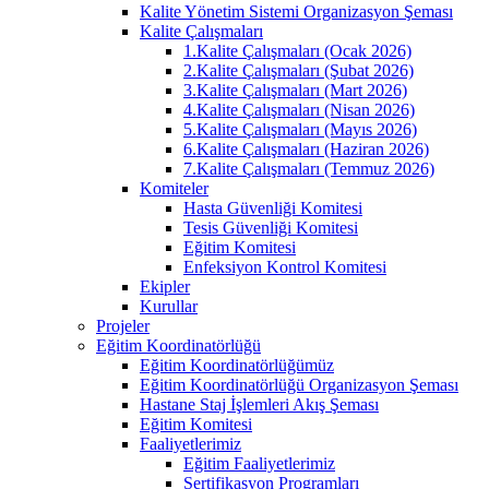
Kalite Yönetim Sistemi Organizasyon Şeması
Kalite Çalışmaları
1.Kalite Çalışmaları (Ocak 2026)
2.Kalite Çalışmaları (Şubat 2026)
3.Kalite Çalışmaları (Mart 2026)
4.Kalite Çalışmaları (Nisan 2026)
5.Kalite Çalışmaları (Mayıs 2026)
6.Kalite Çalışmaları (Haziran 2026)
7.Kalite Çalışmaları (Temmuz 2026)
Komiteler
Hasta Güvenliği Komitesi
Tesis Güvenliği Komitesi
Eğitim Komitesi
Enfeksiyon Kontrol Komitesi
Ekipler
Kurullar
Projeler
Eğitim Koordinatörlüğü
Eğitim Koordinatörlüğümüz
Eğitim Koordinatörlüğü Organizasyon Şeması
Hastane Staj İşlemleri Akış Şeması
Eğitim Komitesi
Faaliyetlerimiz
Eğitim Faaliyetlerimiz
Sertifikasyon Programları