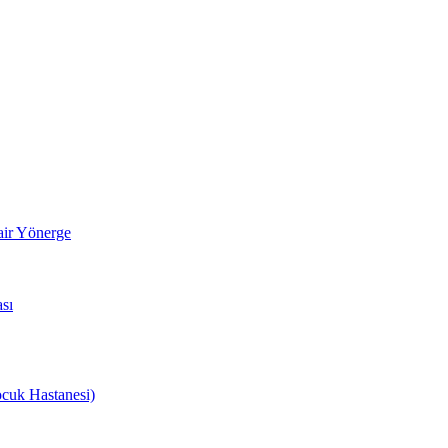
air Yönerge
sı
cuk Hastanesi)