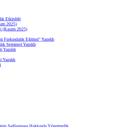
ık Etkinliği
sım 2025)
ği (Kasım 2025)
kındalık Eğitimi" Yapıldı
ık Semineri Yapıldı
i Yapıldı
i Yapıldı
i
etinin Sağlanması Hakkında Yönetmelik