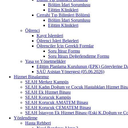
Bölüm İdari Sorumlusu
Eğitim Klinikleri
Cerrahi Tıp Bilimleri Bölümü
Bölüm İdari Sorumlusu
Eğitim Klinikleri
Öğrenci
Kayıt İşlemleri
Öğrenci İşleri Belgeleri
Öğrenciler İçin Gerekli Formlar
Soru İtiraz Formu
Soru İtirazı Değerlendirme Formu
Yasa ve Yönetmelikler
Eğitim Planlama Kurulunun (EPK) Görevlerine D
SAÜ Asistan Yönergesi (05.06.2026)
Hizmet Binalarımız
SEAH Merkez Kampüs
SEAH Kadın Doğum ve Çocuk Hastalıkları Hizmet Bina
SEAH Ek Hizmet Binası
SEAH Korucuk Kampüs
SEAH Korucuk AMATEM Binası
SEAH Korucuk ÇEMATEM Binası
SEAH İstasyon Ek Hizmet Binası (Eski K.Doğum ve Ço
Yönlendirme
Hasta Rehberi