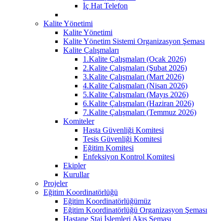
İç Hat Telefon
Kalite Yönetimi
Kalite Yönetimi
Kalite Yönetim Sistemi Organizasyon Şeması
Kalite Çalışmaları
1.Kalite Çalışmaları (Ocak 2026)
2.Kalite Çalışmaları (Şubat 2026)
3.Kalite Çalışmaları (Mart 2026)
4.Kalite Çalışmaları (Nisan 2026)
5.Kalite Çalışmaları (Mayıs 2026)
6.Kalite Çalışmaları (Haziran 2026)
7.Kalite Çalışmaları (Temmuz 2026)
Komiteler
Hasta Güvenliği Komitesi
Tesis Güvenliği Komitesi
Eğitim Komitesi
Enfeksiyon Kontrol Komitesi
Ekipler
Kurullar
Projeler
Eğitim Koordinatörlüğü
Eğitim Koordinatörlüğümüz
Eğitim Koordinatörlüğü Organizasyon Şeması
Hastane Staj İşlemleri Akış Şeması