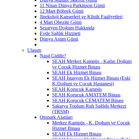
11 Nisan Dünya Parkinson Günü
12 Mart Böbrek Günü
Jinekoloji Kanserleri ve Klinik Faaliyetleri
4 Mart Obezite Günü
Sezaryen Doğum Hakkında
Evde Sağlık Hizmeti
Dünya Astım Günü
Ulaşım
Nasıl Gidilir?
SEAH Merkez Kampüs - Kadın Doğum
ve Çocuk Hizmet Binası
SEAH Ek Hizmet Binası
SEAH İstasyon Ek Hizmet Binası (Eski
K.Doğum ve Çocuk Hastanesi)
SEAH Korucuk Kampüs
SEAH Korucuk AMATEM Binası
SEAH Korucuk ÇEMATEM Binası
Sakarya Toplum Ruh Sağlığı Merkezi
(TRSM)
Otopark Alanları
Merkez Kampüs - K. Doğum ve Çocuk
Hizmet Binası
SEAH Ek Hizmet Binası