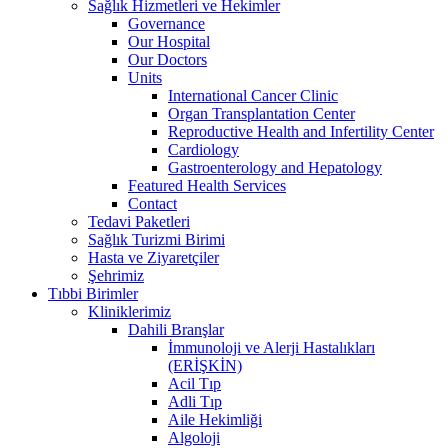
Sağlık Hizmetleri ve Hekimler
Governance
Our Hospital
Our Doctors
Units
International Cancer Clinic
Organ Transplantation Center
Reproductive Health and Infertility Center
Cardiology
Gastroenterology and Hepatology
Featured Health Services
Contact
Tedavi Paketleri
Sağlık Turizmi Birimi
Hasta ve Ziyaretçiler
Şehrimiz
Tıbbi Birimler
Kliniklerimiz
Dahili Branşlar
İmmunoloji ve Alerji Hastalıkları
(ERİŞKİN)
Acil Tıp
Adli Tıp
Aile Hekimliği
Algoloji