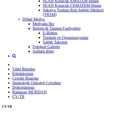
SEAH Korucuk AMATEM Binası
SEAH Korucuk ÇEMATEM Binası
Sakarya Toplum Ruh Sağlığı Merkezi
(TRSM)
Dijital Medya
Medyada Biz
İletişim & Tanıtım Faaliyetleri
E-Bülten
Toplantı ve Organizasyonlar
Sağlık Takvimi
Fotoğraf Galerisi
Sağlıklı Bilgi
Tıbbi Birimler
Kliniklerimiz
Cerrahi Branşlar
Jinekolojik Onkoloji Cerrahisi
Doktorlarımız
Ramazan MURDAN
CV-TR
CV-TR