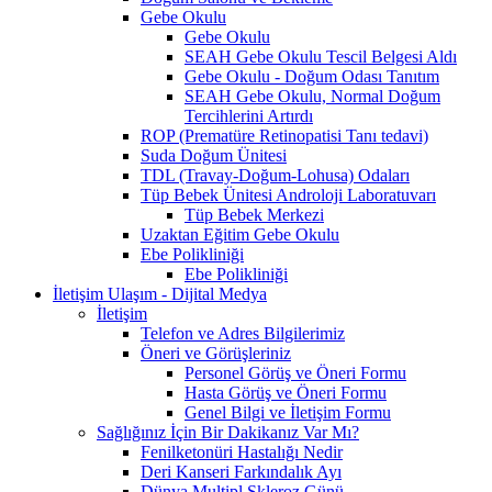
Gebe Okulu
Gebe Okulu
SEAH Gebe Okulu Tescil Belgesi Aldı
Gebe Okulu - Doğum Odası Tanıtım
SEAH Gebe Okulu, Normal Doğum
Tercihlerini Artırdı
ROP (Prematüre Retinopatisi Tanı tedavi)
Suda Doğum Ünitesi
TDL (Travay-Doğum-Lohusa) Odaları
Tüp Bebek Ünitesi Androloji Laboratuvarı
Tüp Bebek Merkezi
Uzaktan Eğitim Gebe Okulu
Ebe Polikliniği
Ebe Polikliniği
İletişim Ulaşım - Dijital Medya
İletişim
Telefon ve Adres Bilgilerimiz
Öneri ve Görüşleriniz
Personel Görüş ve Öneri Formu
Hasta Görüş ve Öneri Formu
Genel Bilgi ve İletişim Formu
Sağlığınız İçin Bir Dakikanız Var Mı?
Fenilketonüri Hastalığı Nedir
Deri Kanseri Farkındalık Ayı
Dünya Multipl Skleroz Günü