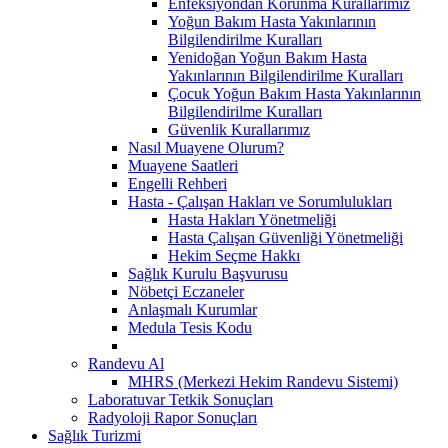
Enfeksiyondan Korunma Kurallarımız
Yoğun Bakım Hasta Yakınlarının
Bilgilendirilme Kuralları
Yenidoğan Yoğun Bakım Hasta
Yakınlarının Bilgilendirilme Kuralları
Çocuk Yoğun Bakım Hasta Yakınlarının
Bilgilendirilme Kuralları
Güvenlik Kurallarımız
Nasıl Muayene Olurum?
Muayene Saatleri
Engelli Rehberi
Hasta - Çalışan Hakları ve Sorumlulukları
Hasta Hakları Yönetmeliği
Hasta Çalışan Güvenliği Yönetmeliği
Hekim Seçme Hakkı
Sağlık Kurulu Başvurusu
Nöbetçi Eczaneler
Anlaşmalı Kurumlar
Medula Tesis Kodu
Randevu Al
MHRS (Merkezi Hekim Randevu Sistemi)
Laboratuvar Tetkik Sonuçları
Radyoloji Rapor Sonuçları
Sağlık Turizmi