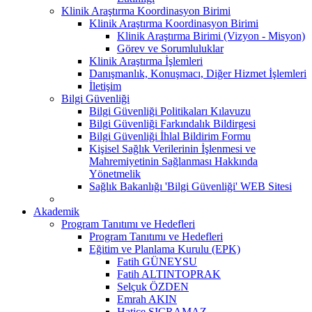
Klinik Araştırma Koordinasyon Birimi
Klinik Araştırma Koordinasyon Birimi
Klinik Araştırma Birimi (Vizyon - Misyon)
Görev ve Sorumluluklar
Klinik Araştırma İşlemleri
Danışmanlık, Konuşmacı, Diğer Hizmet İşlemleri
İletişim
Bilgi Güvenliği
Bilgi Güvenliği Politikaları Kılavuzu
Bilgi Güvenliği Farkındalık Bildirgesi
Bilgi Güvenliği İhlal Bildirim Formu
Kişisel Sağlık Verilerinin İşlenmesi ve
Mahremiyetinin Sağlanması Hakkında
Yönetmelik
Sağlık Bakanlığı 'Bilgi Güvenliği' WEB Sitesi
Akademik
Program Tanıtımı ve Hedefleri
Program Tanıtımı ve Hedefleri
Eğitim ve Planlama Kurulu (EPK)
Fatih GÜNEYSU
Fatih ALTINTOPRAK
Selçuk ÖZDEN
Emrah AKIN
Hatice SIÇRAMAZ