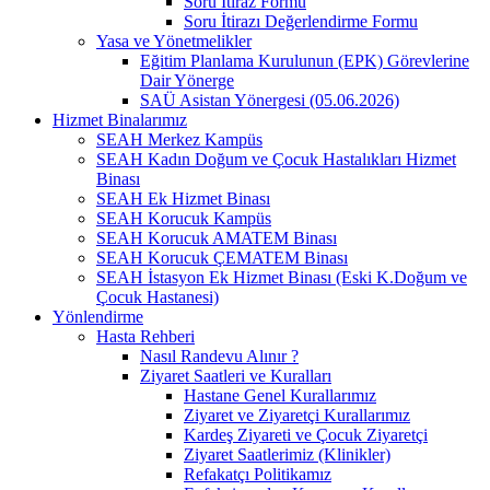
Soru İtiraz Formu
Soru İtirazı Değerlendirme Formu
Yasa ve Yönetmelikler
Eğitim Planlama Kurulunun (EPK) Görevlerine
Dair Yönerge
SAÜ Asistan Yönergesi (05.06.2026)
Hizmet Binalarımız
SEAH Merkez Kampüs
SEAH Kadın Doğum ve Çocuk Hastalıkları Hizmet
Binası
SEAH Ek Hizmet Binası
SEAH Korucuk Kampüs
SEAH Korucuk AMATEM Binası
SEAH Korucuk ÇEMATEM Binası
SEAH İstasyon Ek Hizmet Binası (Eski K.Doğum ve
Çocuk Hastanesi)
Yönlendirme
Hasta Rehberi
Nasıl Randevu Alınır ?
Ziyaret Saatleri ve Kuralları
Hastane Genel Kurallarımız
Ziyaret ve Ziyaretçi Kurallarımız
Kardeş Ziyareti ve Çocuk Ziyaretçi
Ziyaret Saatlerimiz (Klinikler)
Refakatçı Politikamız