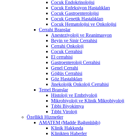
Çocuk Endokrinolojisi
Çocuk Enfeksiyon Hastalıkları
Çocuk Gastroenterolojisi
Çocuk Genetik Hastalıkları
Çocuk Hematolojisi ve Onkolojisi
Cerrahi Branşlar
Anesteziyoloji ve Reanimasyon
Beyin ve Sinir Cerrahisi
Cerrahi Onkoloji
Çocuk Cerrahisi
El cerrahisi
Gastroenteroloji Cerrahisi
Genel Cerrahi
Göğüs Cerrahisi
Göz Hastalıkları
Jinekolojik Onkoloji Cerrahisi
Temel Branşlar
Histoloji ve Embriyoloji
Mikrobiyoloji ve Klinik Mikrobiyoloji
Tıbbi Biyokimya
Tıbbi Viroloji
Özellikli Hizmetler
AMATEM (Madde Bağımlılığı)
Klinik Hakkında
Klinikten Haberler