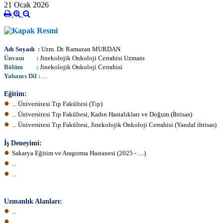
21 Ocak 2026
Adı Soyadı :
Uzm. Dr.
Ramazan MURDAN
Ünvanı :
Jinekolojik Onkoloji Cerrahisi Uzmanı
Bölüm :
Jinekolojik Onkoloji Cerrahisi
Yabancı Dil :
...
Eğitim:
●
... Üniversitesi Tıp Fakültesi (Tıp)
●
... Üniversitesi Tıp Fakültesi, Kadın Hastalıkları ve Doğum (İhtisas)
●
...
Üniversitesi Tıp Fakültesi,
Jinekolojik Onkoloji Cerrahisi
(Yandal ihtisas)
İş Deneyimi:
●
Sakarya Eğitim ve Araştırma Hastanes
i (2025 - ....)
●
...
●
...
Uzmanlık Alanları:
●
...
●
...