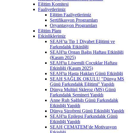
Eğitim Komitesi
Faaliyetlerimiz
Eğitim Faaliyetlerimiz
Sertifikasyon Programları
Oryantasyon Programları
Eğitim Planı
Etkinliklerimiz
SEAH’ta Tip 1 Diyabet Eğitimi ve
Farkındalık Etkinliği
SEAH'ta Organ Bağış Haftası Etkinliği
(Kasım 2025)
SEAH'ta Lösemili Çocuklar Haftası
Etkinliği (Kasım 2025)
SEAH'ta Hasta Hakları Günü Etkinliği
SEAH SAĞLIK OKULU "Dünya MS
Günü Farkındalık Eğitimi" Yapıldı
Dünya Multipl Skleroz (MS) Günü
Farkındalık Semineri Yapıldı
Anne Ruh Sağlığı Günü Farkındalık
Etkinliği Yapıldı
Dünya Şizofreni Günü Etkinliği Yapıldı
SEAH'ta Epilepsi Farkındalık Günü
Etkinliği Yapıldı
SEAH ÇEMATEM’de Motivasyon
Etkinliği