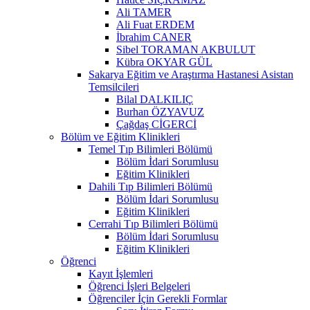
Ali TAMER
Ali Fuat ERDEM
İbrahim CANER
Sibel TORAMAN AKBULUT
Kübra OKYAR GÜL
Sakarya Eğitim ve Araştırma Hastanesi Asistan
Temsilcileri
Bilal DALKILIÇ
Burhan ÖZYAVUZ
Çağdaş CİGERCİ
Bölüm ve Eğitim Klinikleri
Temel Tıp Bilimleri Bölümü
Bölüm İdari Sorumlusu
Eğitim Klinikleri
Dahili Tıp Bilimleri Bölümü
Bölüm İdari Sorumlusu
Eğitim Klinikleri
Cerrahi Tıp Bilimleri Bölümü
Bölüm İdari Sorumlusu
Eğitim Klinikleri
Öğrenci
Kayıt İşlemleri
Öğrenci İşleri Belgeleri
Öğrenciler İçin Gerekli Formlar