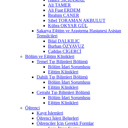
Ali TAMER
Ali Fuat ERDEM
İbrahim CANER
Sibel TORAMAN AKBULUT
Kübra OKYAR GÜL
Sakarya Eğitim ve Araştırma Hastanesi Asistan
Temsilcileri
Bilal DALKILIÇ
Burhan ÖZYAVUZ
Çağdaş CİGERCİ
Bölüm ve Eğitim Klinikleri
Temel Tıp Bilimleri Bölümü
Bölüm İdari Sorumlusu
Eğitim Klinikleri
Dahili Tıp Bilimleri Bölümü
Bölüm İdari Sorumlusu
Eğitim Klinikleri
Cerrahi Tıp Bilimleri Bölümü
Bölüm İdari Sorumlusu
Eğitim Klinikleri
Öğrenci
Kayıt İşlemleri
Öğrenci İşleri Belgeleri
Öğrenciler İçin Gerekli Formlar