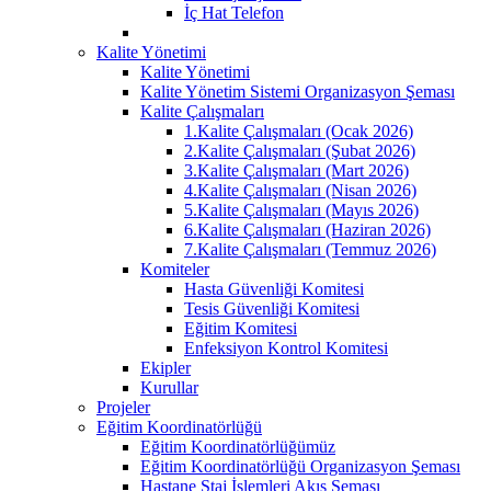
İç Hat Telefon
Kalite Yönetimi
Kalite Yönetimi
Kalite Yönetim Sistemi Organizasyon Şeması
Kalite Çalışmaları
1.Kalite Çalışmaları (Ocak 2026)
2.Kalite Çalışmaları (Şubat 2026)
3.Kalite Çalışmaları (Mart 2026)
4.Kalite Çalışmaları (Nisan 2026)
5.Kalite Çalışmaları (Mayıs 2026)
6.Kalite Çalışmaları (Haziran 2026)
7.Kalite Çalışmaları (Temmuz 2026)
Komiteler
Hasta Güvenliği Komitesi
Tesis Güvenliği Komitesi
Eğitim Komitesi
Enfeksiyon Kontrol Komitesi
Ekipler
Kurullar
Projeler
Eğitim Koordinatörlüğü
Eğitim Koordinatörlüğümüz
Eğitim Koordinatörlüğü Organizasyon Şeması
Hastane Staj İşlemleri Akış Şeması