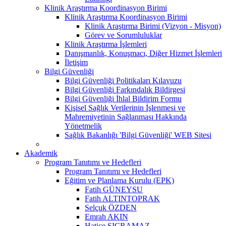
Klinik Araştırma Koordinasyon Birimi
Klinik Araştırma Koordinasyon Birimi
Klinik Araştırma Birimi (Vizyon - Misyon)
Görev ve Sorumluluklar
Klinik Araştırma İşlemleri
Danışmanlık, Konuşmacı, Diğer Hizmet İşlemleri
İletişim
Bilgi Güvenliği
Bilgi Güvenliği Politikaları Kılavuzu
Bilgi Güvenliği Farkındalık Bildirgesi
Bilgi Güvenliği İhlal Bildirim Formu
Kişisel Sağlık Verilerinin İşlenmesi ve
Mahremiyetinin Sağlanması Hakkında
Yönetmelik
Sağlık Bakanlığı 'Bilgi Güvenliği' WEB Sitesi
Akademik
Program Tanıtımı ve Hedefleri
Program Tanıtımı ve Hedefleri
Eğitim ve Planlama Kurulu (EPK)
Fatih GÜNEYSU
Fatih ALTINTOPRAK
Selçuk ÖZDEN
Emrah AKIN
Hatice SIÇRAMAZ