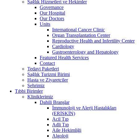
Sağlık Hizmetleri ve Hekimler
Governance
Our Hospital
Our Doctors
Units
International Cancer Clinic
Organ Transplantation Center
Reproductive Health and Infertility Center
Cardiology
Gastroenterology and Hepatology
Featured Health Services
Contact
Tedavi Paketleri
Sağlık Turizmi Birimi
Hasta ve Ziyaretçiler
Şehrimiz
Tıbbi Birimler
Kliniklerimiz
Dahili Branşlar
İmmunoloji ve Alerji Hastalıkları
(ERİŞKİN)
Acil Tıp
Adli Tıp
Aile Hekimliği
Algoloji