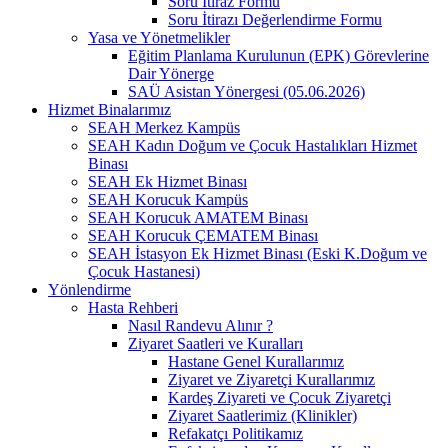
Soru İtiraz Formu
Soru İtirazı Değerlendirme Formu
Yasa ve Yönetmelikler
Eğitim Planlama Kurulunun (EPK) Görevlerine
Dair Yönerge
SAÜ Asistan Yönergesi (05.06.2026)
Hizmet Binalarımız
SEAH Merkez Kampüs
SEAH Kadın Doğum ve Çocuk Hastalıkları Hizmet
Binası
SEAH Ek Hizmet Binası
SEAH Korucuk Kampüs
SEAH Korucuk AMATEM Binası
SEAH Korucuk ÇEMATEM Binası
SEAH İstasyon Ek Hizmet Binası (Eski K.Doğum ve
Çocuk Hastanesi)
Yönlendirme
Hasta Rehberi
Nasıl Randevu Alınır ?
Ziyaret Saatleri ve Kuralları
Hastane Genel Kurallarımız
Ziyaret ve Ziyaretçi Kurallarımız
Kardeş Ziyareti ve Çocuk Ziyaretçi
Ziyaret Saatlerimiz (Klinikler)
Refakatçı Politikamız