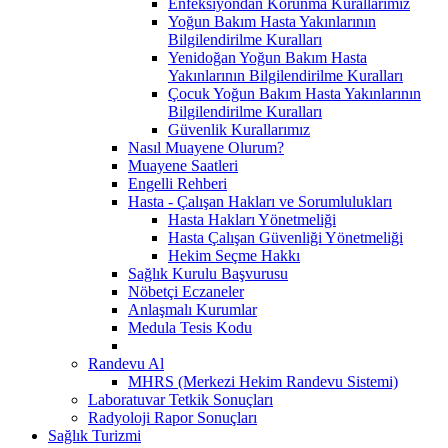
Enfeksiyondan Korunma Kurallarımız
Yoğun Bakım Hasta Yakınlarının
Bilgilendirilme Kuralları
Yenidoğan Yoğun Bakım Hasta
Yakınlarının Bilgilendirilme Kuralları
Çocuk Yoğun Bakım Hasta Yakınlarının
Bilgilendirilme Kuralları
Güvenlik Kurallarımız
Nasıl Muayene Olurum?
Muayene Saatleri
Engelli Rehberi
Hasta - Çalışan Hakları ve Sorumlulukları
Hasta Hakları Yönetmeliği
Hasta Çalışan Güvenliği Yönetmeliği
Hekim Seçme Hakkı
Sağlık Kurulu Başvurusu
Nöbetçi Eczaneler
Anlaşmalı Kurumlar
Medula Tesis Kodu
Randevu Al
MHRS (Merkezi Hekim Randevu Sistemi)
Laboratuvar Tetkik Sonuçları
Radyoloji Rapor Sonuçları
Sağlık Turizmi