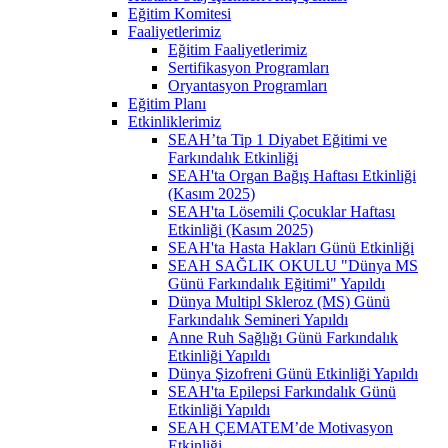
Eğitim Komitesi
Faaliyetlerimiz
Eğitim Faaliyetlerimiz
Sertifikasyon Programları
Oryantasyon Programları
Eğitim Planı
Etkinliklerimiz
SEAH’ta Tip 1 Diyabet Eğitimi ve
Farkındalık Etkinliği
SEAH'ta Organ Bağış Haftası Etkinliği
(Kasım 2025)
SEAH'ta Lösemili Çocuklar Haftası
Etkinliği (Kasım 2025)
SEAH'ta Hasta Hakları Günü Etkinliği
SEAH SAĞLIK OKULU "Dünya MS
Günü Farkındalık Eğitimi" Yapıldı
Dünya Multipl Skleroz (MS) Günü
Farkındalık Semineri Yapıldı
Anne Ruh Sağlığı Günü Farkındalık
Etkinliği Yapıldı
Dünya Şizofreni Günü Etkinliği Yapıldı
SEAH'ta Epilepsi Farkındalık Günü
Etkinliği Yapıldı
SEAH ÇEMATEM’de Motivasyon
Etkinliği