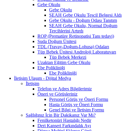
Gebe Okulu
Gebe Okulu
SEAH Gebe Okulu Tescil Belgesi Aldı
Gebe Okulu - Doğum Odası Tanıtım
SEAH Gebe Okulu, Normal Doğum
Tercihlerini Artırdı
ROP (Prematüre Retinopatisi Tanı tedavi)
Suda Doğum Ünitesi
TDL (Travay-Doğum-Lohusa) Odaları
Tüp Bebek Ünitesi Androloji Laboratuvarı
Tüp Bebek Merkezi
Uzaktan Eğitim Gebe Okulu
Ebe Polikliniği
Ebe Polikliniği
İletişim Ulaşım - Dijital Medya
İletişim
Telefon ve Adres Bilgilerimiz
Öneri ve Görüşleriniz
Personel Görüş ve Öneri Formu
Hasta Görüş ve Öneri Formu
Genel Bilgi ve İletişim Formu
Sağlığınız İçin Bir Dakikanız Var Mı?
Fenilketonüri Hastalığı Nedir
Deri Kanseri Farkındalık Ayı
Dünya Multipl Skleroz Günü