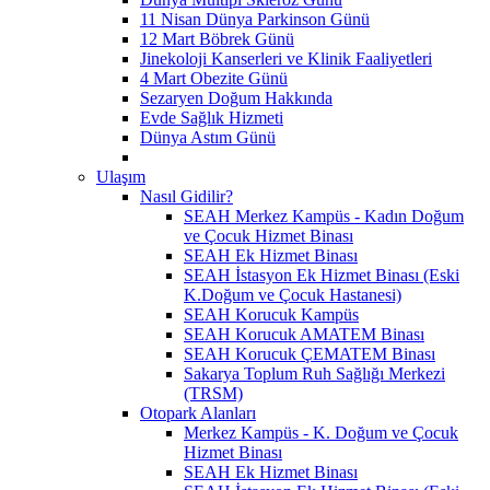
11 Nisan Dünya Parkinson Günü
12 Mart Böbrek Günü
Jinekoloji Kanserleri ve Klinik Faaliyetleri
4 Mart Obezite Günü
Sezaryen Doğum Hakkında
Evde Sağlık Hizmeti
Dünya Astım Günü
Ulaşım
Nasıl Gidilir?
SEAH Merkez Kampüs - Kadın Doğum
ve Çocuk Hizmet Binası
SEAH Ek Hizmet Binası
SEAH İstasyon Ek Hizmet Binası (Eski
K.Doğum ve Çocuk Hastanesi)
SEAH Korucuk Kampüs
SEAH Korucuk AMATEM Binası
SEAH Korucuk ÇEMATEM Binası
Sakarya Toplum Ruh Sağlığı Merkezi
(TRSM)
Otopark Alanları
Merkez Kampüs - K. Doğum ve Çocuk
Hizmet Binası
SEAH Ek Hizmet Binası