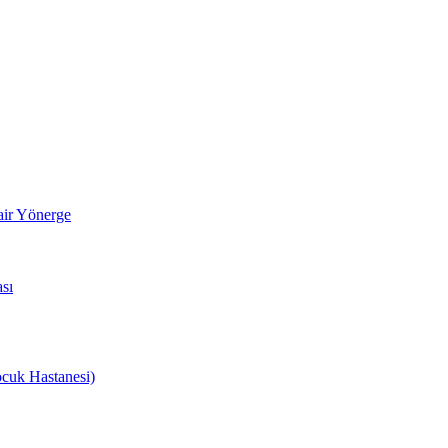
air Yönerge
sı
cuk Hastanesi)