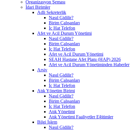
Organizasyon Şeması
İdari Birimler
Adli Sekreterlik
Nasıl Gidilir?
Birim Çalışanları
İç Hat Telefon
Afet ve Acil Durum Yönetimi
Nasıl Gidilir?
Birim Çalışanları
İç Hat Telefon
Afet ve Acil Durum Yönetimi
SEAH Hastane Afet Planı (HAP) 2026
Afet ve Acil Durum Yönetiminden Haberler
Arşiv
Nasıl Gidilir?
Birim Çalışanları
İç Hat Telefon
Atık Yönetim Birimi
Nasıl Gidilir?
Birim Çalışanları
İç Hat Telefon
Atık Yönetimi
Atık Yönetimi Faaliyetler Eğitimler
Bilgi İşlem
Nasıl Gidilir?