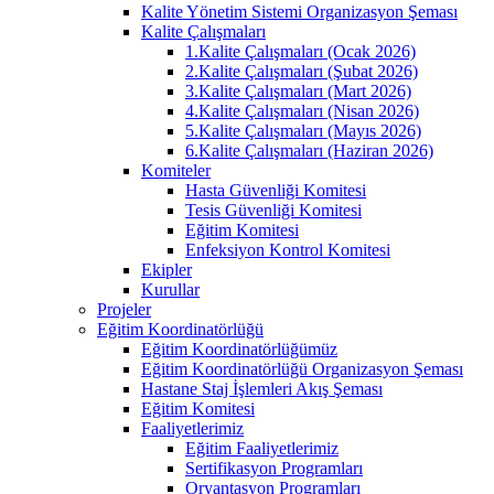
Kalite Yönetim Sistemi Organizasyon Şeması
Kalite Çalışmaları
1.Kalite Çalışmaları (Ocak 2026)
2.Kalite Çalışmaları (Şubat 2026)
3.Kalite Çalışmaları (Mart 2026)
4.Kalite Çalışmaları (Nisan 2026)
5.Kalite Çalışmaları (Mayıs 2026)
6.Kalite Çalışmaları (Haziran 2026)
Komiteler
Hasta Güvenliği Komitesi
Tesis Güvenliği Komitesi
Eğitim Komitesi
Enfeksiyon Kontrol Komitesi
Ekipler
Kurullar
Projeler
Eğitim Koordinatörlüğü
Eğitim Koordinatörlüğümüz
Eğitim Koordinatörlüğü Organizasyon Şeması
Hastane Staj İşlemleri Akış Şeması
Eğitim Komitesi
Faaliyetlerimiz
Eğitim Faaliyetlerimiz
Sertifikasyon Programları
Oryantasyon Programları