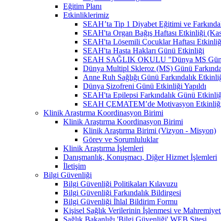
Eğitim Planı
Etkinliklerimiz
SEAH’ta Tip 1 Diyabet Eğitimi ve Farkındal
SEAH'ta Organ Bağış Haftası Etkinliği (Ka
SEAH'ta Lösemili Çocuklar Haftası Etkinli
SEAH'ta Hasta Hakları Günü Etkinliği
SEAH SAĞLIK OKULU "Dünya MS Günü Far
Dünya Multipl Skleroz (MS) Günü Farkındal
Anne Ruh Sağlığı Günü Farkındalık Etkinliğ
Dünya Şizofreni Günü Etkinliği Yapıldı
SEAH'ta Epilepsi Farkındalık Günü Etkinliğ
SEAH ÇEMATEM’de Motivasyon Etkinliğ
Klinik Araştırma Koordinasyon Birimi
Klinik Araştırma Koordinasyon Birimi
Klinik Araştırma Birimi (Vizyon - Misyon)
Görev ve Sorumluluklar
Klinik Araştırma İşlemleri
Danışmanlık, Konuşmacı, Diğer Hizmet İşlemleri
İletişim
Bilgi Güvenliği
Bilgi Güvenliği Politikaları Kılavuzu
Bilgi Güvenliği Farkındalık Bildirgesi
Bilgi Güvenliği İhlal Bildirim Formu
Kişisel Sağlık Verilerinin İşlenmesi ve Mahremiy
Sağlık Bakanlığı 'Bilgi Güvenliği' WEB Sitesi