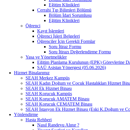
Eğitim Klinikleri
Cerrahi Tıp Bilimleri Bölümü
Bölüm İdari Sorumlusu
Eğitim Klinikleri
Öğrenci
Kayıt İşlemleri
Öğrenci İşleri Belgeleri
Öğrenciler İçin Gerekli Formlar
Soru İtiraz Formu
Soru İtirazı Değerlendirme Formu
Yasa ve Yönetmelikler
Eğitim Planlama Kurulunun (EPK) Görevlerine D
SAÜ Asistan Yönergesi (05.06.2026)
Hizmet Binalarımız
SEAH Merkez Kampüs
SEAH Kadın Doğum ve Çocuk Hastalıkları Hizmet Bina
SEAH Ek Hizmet Binası
SEAH Korucuk Kampüs
SEAH Korucuk AMATEM Binası
SEAH Korucuk ÇEMATEM Binası
SEAH İstasyon Ek Hizmet Binası (Eski K.Doğum ve Ço
Yönlendirme
Hasta Rehberi
Nasıl Randevu Alınır ?