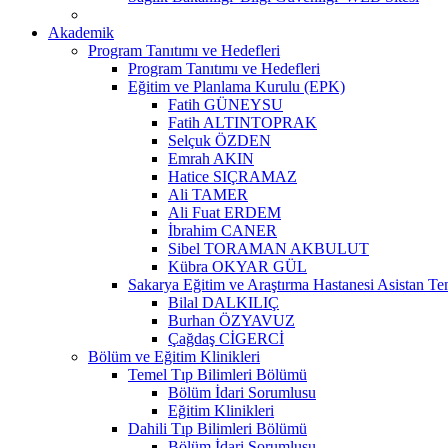
Akademik
Program Tanıtımı ve Hedefleri
Program Tanıtımı ve Hedefleri
Eğitim ve Planlama Kurulu (EPK)
Fatih GÜNEYSU
Fatih ALTINTOPRAK
Selçuk ÖZDEN
Emrah AKIN
Hatice SIÇRAMAZ
Ali TAMER
Ali Fuat ERDEM
İbrahim CANER
Sibel TORAMAN AKBULUT
Kübra OKYAR GÜL
Sakarya Eğitim ve Araştırma Hastanesi Asistan Tem
Bilal DALKILIÇ
Burhan ÖZYAVUZ
Çağdaş CİGERCİ
Bölüm ve Eğitim Klinikleri
Temel Tıp Bilimleri Bölümü
Bölüm İdari Sorumlusu
Eğitim Klinikleri
Dahili Tıp Bilimleri Bölümü
Bölüm İdari Sorumlusu