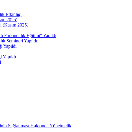
ık Etkinliği
sım 2025)
ği (Kasım 2025)
kındalık Eğitimi" Yapıldı
ık Semineri Yapıldı
i Yapıldı
i Yapıldı
i
etinin Sağlanması Hakkında Yönetmelik