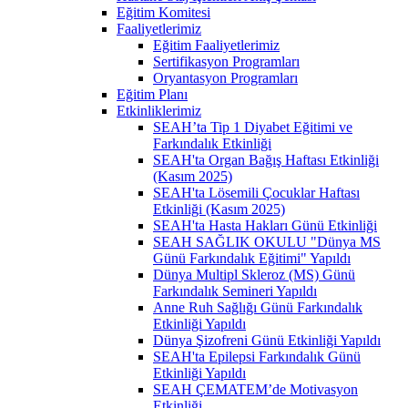
Eğitim Komitesi
Faaliyetlerimiz
Eğitim Faaliyetlerimiz
Sertifikasyon Programları
Oryantasyon Programları
Eğitim Planı
Etkinliklerimiz
SEAH’ta Tip 1 Diyabet Eğitimi ve
Farkındalık Etkinliği
SEAH'ta Organ Bağış Haftası Etkinliği
(Kasım 2025)
SEAH'ta Lösemili Çocuklar Haftası
Etkinliği (Kasım 2025)
SEAH'ta Hasta Hakları Günü Etkinliği
SEAH SAĞLIK OKULU "Dünya MS
Günü Farkındalık Eğitimi" Yapıldı
Dünya Multipl Skleroz (MS) Günü
Farkındalık Semineri Yapıldı
Anne Ruh Sağlığı Günü Farkındalık
Etkinliği Yapıldı
Dünya Şizofreni Günü Etkinliği Yapıldı
SEAH'ta Epilepsi Farkındalık Günü
Etkinliği Yapıldı
SEAH ÇEMATEM’de Motivasyon
Etkinliği