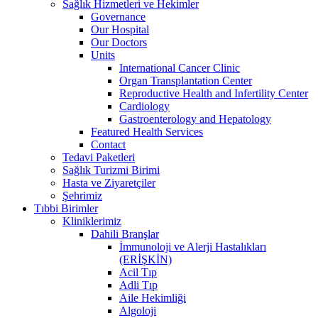
Sağlık Hizmetleri ve Hekimler
Governance
Our Hospital
Our Doctors
Units
International Cancer Clinic
Organ Transplantation Center
Reproductive Health and Infertility Center
Cardiology
Gastroenterology and Hepatology
Featured Health Services
Contact
Tedavi Paketleri
Sağlık Turizmi Birimi
Hasta ve Ziyaretçiler
Şehrimiz
Tıbbi Birimler
Kliniklerimiz
Dahili Branşlar
İmmunoloji ve Alerji Hastalıkları
(ERİŞKİN)
Acil Tıp
Adli Tıp
Aile Hekimliği
Algoloji