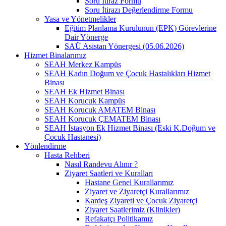
Soru İtiraz Formu
Soru İtirazı Değerlendirme Formu
Yasa ve Yönetmelikler
Eğitim Planlama Kurulunun (EPK) Görevlerine
Dair Yönerge
SAÜ Asistan Yönergesi (05.06.2026)
Hizmet Binalarımız
SEAH Merkez Kampüs
SEAH Kadın Doğum ve Çocuk Hastalıkları Hizmet
Binası
SEAH Ek Hizmet Binası
SEAH Korucuk Kampüs
SEAH Korucuk AMATEM Binası
SEAH Korucuk ÇEMATEM Binası
SEAH İstasyon Ek Hizmet Binası (Eski K.Doğum ve
Çocuk Hastanesi)
Yönlendirme
Hasta Rehberi
Nasıl Randevu Alınır ?
Ziyaret Saatleri ve Kuralları
Hastane Genel Kurallarımız
Ziyaret ve Ziyaretçi Kurallarımız
Kardeş Ziyareti ve Çocuk Ziyaretçi
Ziyaret Saatlerimiz (Klinikler)
Refakatçı Politikamız