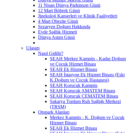
11 Nisan Dünya Parkinson Günü
12 Mart Böbrek Günü
Jinekoloji Kanserleri ve Klinik Faaliyetleri
4 Mart Obezite Günü
Sezaryen Doğum Hakkında
Evde Sağlık Hizmeti
Dünya Astım Günü
Ulaşım
Nasıl Gidilir?
SEAH Merkez Kampüs - Kadın Doğum
ve Çocuk Hizmet Binası
SEAH Ek Hizmet Binası
SEAH İstasyon Ek Hizmet Binası (Eski
K.Doğum ve Çocuk Hastanesi)
SEAH Korucuk Kampüs
SEAH Korucuk AMATEM Binası
SEAH Korucuk ÇEMATEM Binası
Sakarya Toplum Ruh Sağlığı Merkezi
(TRSM)
Otopark Alanları
Merkez Kampüs - K. Doğum ve Çocuk
Hizmet Binası
SEAH Ek Hizmet Binası