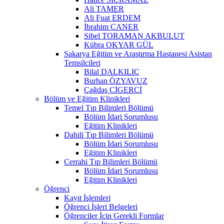
Ali TAMER
Ali Fuat ERDEM
İbrahim CANER
Sibel TORAMAN AKBULUT
Kübra OKYAR GÜL
Sakarya Eğitim ve Araştırma Hastanesi Asistan
Temsilcileri
Bilal DALKILIÇ
Burhan ÖZYAVUZ
Çağdaş CİGERCİ
Bölüm ve Eğitim Klinikleri
Temel Tıp Bilimleri Bölümü
Bölüm İdari Sorumlusu
Eğitim Klinikleri
Dahili Tıp Bilimleri Bölümü
Bölüm İdari Sorumlusu
Eğitim Klinikleri
Cerrahi Tıp Bilimleri Bölümü
Bölüm İdari Sorumlusu
Eğitim Klinikleri
Öğrenci
Kayıt İşlemleri
Öğrenci İşleri Belgeleri
Öğrenciler İçin Gerekli Formlar