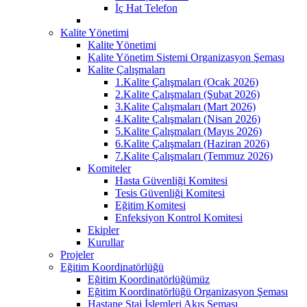
İç Hat Telefon
Kalite Yönetimi
Kalite Yönetimi
Kalite Yönetim Sistemi Organizasyon Şeması
Kalite Çalışmaları
1.Kalite Çalışmaları (Ocak 2026)
2.Kalite Çalışmaları (Şubat 2026)
3.Kalite Çalışmaları (Mart 2026)
4.Kalite Çalışmaları (Nisan 2026)
5.Kalite Çalışmaları (Mayıs 2026)
6.Kalite Çalışmaları (Haziran 2026)
7.Kalite Çalışmaları (Temmuz 2026)
Komiteler
Hasta Güvenliği Komitesi
Tesis Güvenliği Komitesi
Eğitim Komitesi
Enfeksiyon Kontrol Komitesi
Ekipler
Kurullar
Projeler
Eğitim Koordinatörlüğü
Eğitim Koordinatörlüğümüz
Eğitim Koordinatörlüğü Organizasyon Şeması
Hastane Staj İşlemleri Akış Şeması