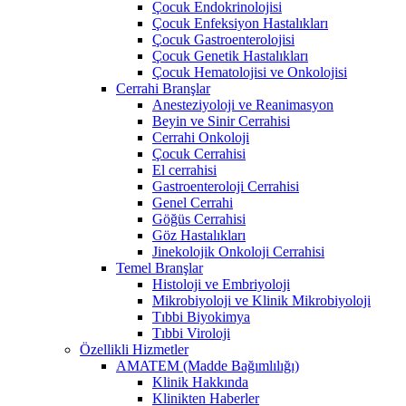
Çocuk Endokrinolojisi
Çocuk Enfeksiyon Hastalıkları
Çocuk Gastroenterolojisi
Çocuk Genetik Hastalıkları
Çocuk Hematolojisi ve Onkolojisi
Cerrahi Branşlar
Anesteziyoloji ve Reanimasyon
Beyin ve Sinir Cerrahisi
Cerrahi Onkoloji
Çocuk Cerrahisi
El cerrahisi
Gastroenteroloji Cerrahisi
Genel Cerrahi
Göğüs Cerrahisi
Göz Hastalıkları
Jinekolojik Onkoloji Cerrahisi
Temel Branşlar
Histoloji ve Embriyoloji
Mikrobiyoloji ve Klinik Mikrobiyoloji
Tıbbi Biyokimya
Tıbbi Viroloji
Özellikli Hizmetler
AMATEM (Madde Bağımlılığı)
Klinik Hakkında
Klinikten Haberler