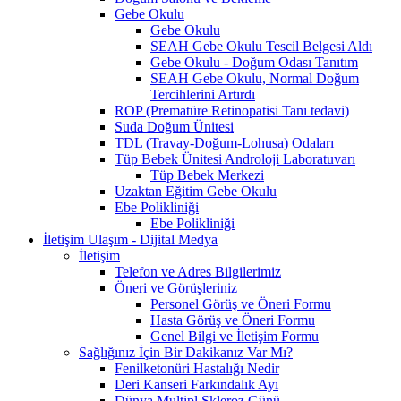
Gebe Okulu
Gebe Okulu
SEAH Gebe Okulu Tescil Belgesi Aldı
Gebe Okulu - Doğum Odası Tanıtım
SEAH Gebe Okulu, Normal Doğum
Tercihlerini Artırdı
ROP (Prematüre Retinopatisi Tanı tedavi)
Suda Doğum Ünitesi
TDL (Travay-Doğum-Lohusa) Odaları
Tüp Bebek Ünitesi Androloji Laboratuvarı
Tüp Bebek Merkezi
Uzaktan Eğitim Gebe Okulu
Ebe Polikliniği
Ebe Polikliniği
İletişim Ulaşım - Dijital Medya
İletişim
Telefon ve Adres Bilgilerimiz
Öneri ve Görüşleriniz
Personel Görüş ve Öneri Formu
Hasta Görüş ve Öneri Formu
Genel Bilgi ve İletişim Formu
Sağlığınız İçin Bir Dakikanız Var Mı?
Fenilketonüri Hastalığı Nedir
Deri Kanseri Farkındalık Ayı
Dünya Multipl Skleroz Günü