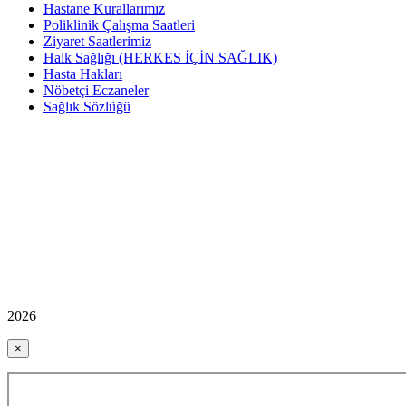
Hastane Kurallarımız
Poliklinik Çalışma Saatleri
Ziyaret Saatlerimiz
Halk Sağlığı (HERKES İÇİN SAĞLIK)
Hasta Hakları
Nöbetçi Eczaneler
Sağlık Sözlüğü
2026
×