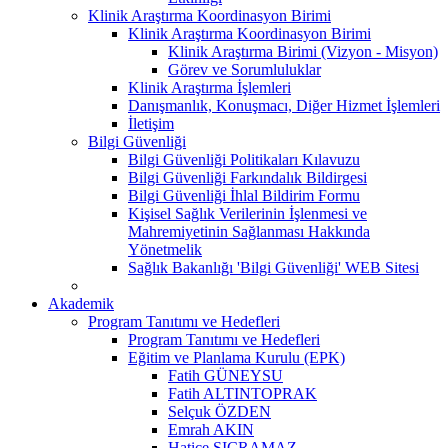
Klinik Araştırma Koordinasyon Birimi
Klinik Araştırma Koordinasyon Birimi
Klinik Araştırma Birimi (Vizyon - Misyon)
Görev ve Sorumluluklar
Klinik Araştırma İşlemleri
Danışmanlık, Konuşmacı, Diğer Hizmet İşlemleri
İletişim
Bilgi Güvenliği
Bilgi Güvenliği Politikaları Kılavuzu
Bilgi Güvenliği Farkındalık Bildirgesi
Bilgi Güvenliği İhlal Bildirim Formu
Kişisel Sağlık Verilerinin İşlenmesi ve
Mahremiyetinin Sağlanması Hakkında
Yönetmelik
Sağlık Bakanlığı 'Bilgi Güvenliği' WEB Sitesi
Akademik
Program Tanıtımı ve Hedefleri
Program Tanıtımı ve Hedefleri
Eğitim ve Planlama Kurulu (EPK)
Fatih GÜNEYSU
Fatih ALTINTOPRAK
Selçuk ÖZDEN
Emrah AKIN
Hatice SIÇRAMAZ