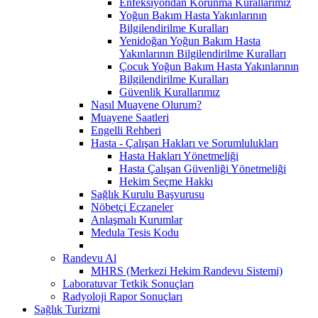
Enfeksiyondan Korunma Kurallarımız
Yoğun Bakım Hasta Yakınlarının
Bilgilendirilme Kuralları
Yenidoğan Yoğun Bakım Hasta
Yakınlarının Bilgilendirilme Kuralları
Çocuk Yoğun Bakım Hasta Yakınlarının
Bilgilendirilme Kuralları
Güvenlik Kurallarımız
Nasıl Muayene Olurum?
Muayene Saatleri
Engelli Rehberi
Hasta - Çalışan Hakları ve Sorumlulukları
Hasta Hakları Yönetmeliği
Hasta Çalışan Güvenliği Yönetmeliği
Hekim Seçme Hakkı
Sağlık Kurulu Başvurusu
Nöbetçi Eczaneler
Anlaşmalı Kurumlar
Medula Tesis Kodu
Randevu Al
MHRS (Merkezi Hekim Randevu Sistemi)
Laboratuvar Tetkik Sonuçları
Radyoloji Rapor Sonuçları
Sağlık Turizmi