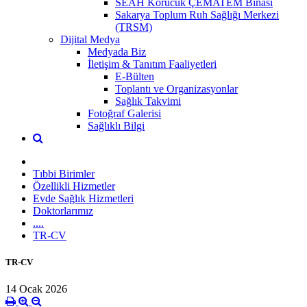
SEAH Korucuk ÇEMATEM Binası
Sakarya Toplum Ruh Sağlığı Merkezi
(TRSM)
Dijital Medya
Medyada Biz
İletişim & Tanıtım Faaliyetleri
E-Bülten
Toplantı ve Organizasyonlar
Sağlık Takvimi
Fotoğraf Galerisi
Sağlıklı Bilgi
Tıbbi Birimler
Özellikli Hizmetler
Evde Sağlık Hizmetleri
Doktorlarımız
....
TR-CV
TR-CV
14 Ocak 2026