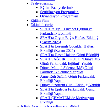
Faaliyetlerimiz
Eğitim Faaliyetlerimiz
Sertifikasyon Programları
Oryantasyon Programları
Eğitim Planı
Etkinliklerimiz
SEAH’ta Tip 1 Diyabet Eğitimi ve
Farkındalık Etkinliği
SEAH'ta Organ Bağış Haftası Etkinliği
(Kasım 2025)
SEAH'ta Lösemili Çocuklar Haftası
Etkinliği (Kasım 2025)
SEAH'ta Hasta Hakları Günü Etkinliği
SEAH SAĞLIK OKULU "Dünya MS
Günü Farkındalık Eğitimi" Yapıldı
Dünya Multipl Skleroz (MS) Günü
Farkındalık Semineri Yapıldı
Anne Ruh Sağlığı Günü Farkındalık
Etkinliği Yapıldı
Dünya Şizofreni Günü Etkinliği Yapıldı
SEAH'ta Epilepsi Farkındalık Günü
Etkinliği Yapıldı
SEAH ÇEMATEM’de Motivasyon
Etkinliği
Klinik Araştırma Koordinasyon Birimi