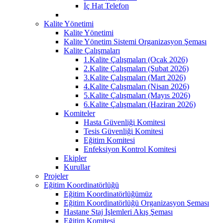
İç Hat Telefon
Kalite Yönetimi
Kalite Yönetimi
Kalite Yönetim Sistemi Organizasyon Şeması
Kalite Çalışmaları
1.Kalite Çalışmaları (Ocak 2026)
2.Kalite Çalışmaları (Şubat 2026)
3.Kalite Çalışmaları (Mart 2026)
4.Kalite Çalışmaları (Nisan 2026)
5.Kalite Çalışmaları (Mayıs 2026)
6.Kalite Çalışmaları (Haziran 2026)
Komiteler
Hasta Güvenliği Komitesi
Tesis Güvenliği Komitesi
Eğitim Komitesi
Enfeksiyon Kontrol Komitesi
Ekipler
Kurullar
Projeler
Eğitim Koordinatörlüğü
Eğitim Koordinatörlüğümüz
Eğitim Koordinatörlüğü Organizasyon Şeması
Hastane Staj İşlemleri Akış Şeması
Eğitim Komitesi