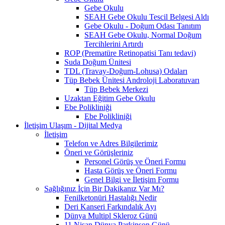
Gebe Okulu
SEAH Gebe Okulu Tescil Belgesi Aldı
Gebe Okulu - Doğum Odası Tanıtım
SEAH Gebe Okulu, Normal Doğum
Tercihlerini Artırdı
ROP (Prematüre Retinopatisi Tanı tedavi)
Suda Doğum Ünitesi
TDL (Travay-Doğum-Lohusa) Odaları
Tüp Bebek Ünitesi Androloji Laboratuvarı
Tüp Bebek Merkezi
Uzaktan Eğitim Gebe Okulu
Ebe Polikliniği
Ebe Polikliniği
İletişim Ulaşım - Dijital Medya
İletişim
Telefon ve Adres Bilgilerimiz
Öneri ve Görüşleriniz
Personel Görüş ve Öneri Formu
Hasta Görüş ve Öneri Formu
Genel Bilgi ve İletişim Formu
Sağlığınız İçin Bir Dakikanız Var Mı?
Fenilketonüri Hastalığı Nedir
Deri Kanseri Farkındalık Ayı
Dünya Multipl Skleroz Günü
11 Nisan Dünya Parkinson Günü