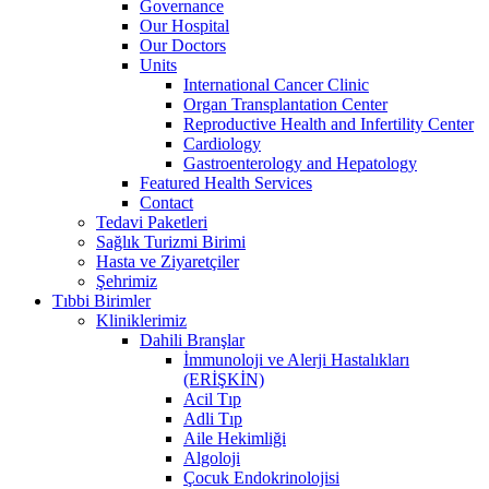
Governance
Our Hospital
Our Doctors
Units
International Cancer Clinic
Organ Transplantation Center
Reproductive Health and Infertility Center
Cardiology
Gastroenterology and Hepatology
Featured Health Services
Contact
Tedavi Paketleri
Sağlık Turizmi Birimi
Hasta ve Ziyaretçiler
Şehrimiz
Tıbbi Birimler
Kliniklerimiz
Dahili Branşlar
İmmunoloji ve Alerji Hastalıkları
(ERİŞKİN)
Acil Tıp
Adli Tıp
Aile Hekimliği
Algoloji
Çocuk Endokrinolojisi