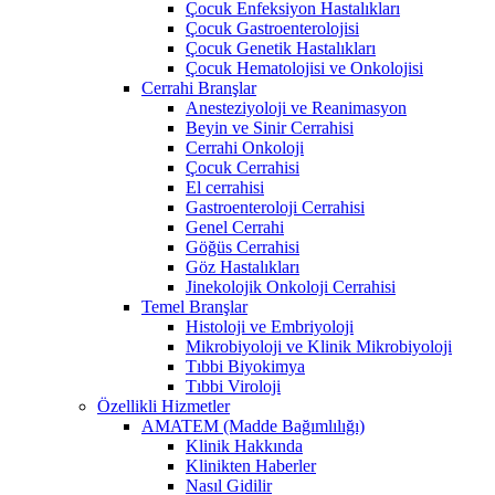
Çocuk Enfeksiyon Hastalıkları
Çocuk Gastroenterolojisi
Çocuk Genetik Hastalıkları
Çocuk Hematolojisi ve Onkolojisi
Cerrahi Branşlar
Anesteziyoloji ve Reanimasyon
Beyin ve Sinir Cerrahisi
Cerrahi Onkoloji
Çocuk Cerrahisi
El cerrahisi
Gastroenteroloji Cerrahisi
Genel Cerrahi
Göğüs Cerrahisi
Göz Hastalıkları
Jinekolojik Onkoloji Cerrahisi
Temel Branşlar
Histoloji ve Embriyoloji
Mikrobiyoloji ve Klinik Mikrobiyoloji
Tıbbi Biyokimya
Tıbbi Viroloji
Özellikli Hizmetler
AMATEM (Madde Bağımlılığı)
Klinik Hakkında
Klinikten Haberler
Nasıl Gidilir