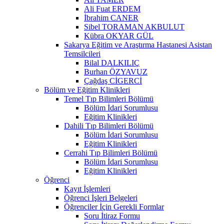
Ali Fuat ERDEM
İbrahim CANER
Sibel TORAMAN AKBULUT
Kübra OKYAR GÜL
Sakarya Eğitim ve Araştırma Hastanesi Asistan
Temsilcileri
Bilal DALKILIÇ
Burhan ÖZYAVUZ
Çağdaş CİGERCİ
Bölüm ve Eğitim Klinikleri
Temel Tıp Bilimleri Bölümü
Bölüm İdari Sorumlusu
Eğitim Klinikleri
Dahili Tıp Bilimleri Bölümü
Bölüm İdari Sorumlusu
Eğitim Klinikleri
Cerrahi Tıp Bilimleri Bölümü
Bölüm İdari Sorumlusu
Eğitim Klinikleri
Öğrenci
Kayıt İşlemleri
Öğrenci İşleri Belgeleri
Öğrenciler İçin Gerekli Formlar
Soru İtiraz Formu