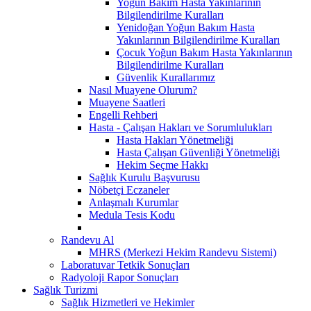
Yoğun Bakım Hasta Yakınlarının
Bilgilendirilme Kuralları
Yenidoğan Yoğun Bakım Hasta
Yakınlarının Bilgilendirilme Kuralları
Çocuk Yoğun Bakım Hasta Yakınlarının
Bilgilendirilme Kuralları
Güvenlik Kurallarımız
Nasıl Muayene Olurum?
Muayene Saatleri
Engelli Rehberi
Hasta - Çalışan Hakları ve Sorumlulukları
Hasta Hakları Yönetmeliği
Hasta Çalışan Güvenliği Yönetmeliği
Hekim Seçme Hakkı
Sağlık Kurulu Başvurusu
Nöbetçi Eczaneler
Anlaşmalı Kurumlar
Medula Tesis Kodu
Randevu Al
MHRS (Merkezi Hekim Randevu Sistemi)
Laboratuvar Tetkik Sonuçları
Radyoloji Rapor Sonuçları
Sağlık Turizmi
Sağlık Hizmetleri ve Hekimler