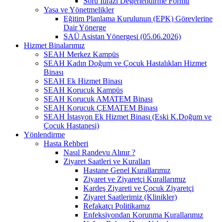
Soru İtirazı Değerlendirme Formu
Yasa ve Yönetmelikler
Eğitim Planlama Kurulunun (EPK) Görevlerine
Dair Yönerge
SAÜ Asistan Yönergesi (05.06.2026)
Hizmet Binalarımız
SEAH Merkez Kampüs
SEAH Kadın Doğum ve Çocuk Hastalıkları Hizmet
Binası
SEAH Ek Hizmet Binası
SEAH Korucuk Kampüs
SEAH Korucuk AMATEM Binası
SEAH Korucuk ÇEMATEM Binası
SEAH İstasyon Ek Hizmet Binası (Eski K.Doğum ve
Çocuk Hastanesi)
Yönlendirme
Hasta Rehberi
Nasıl Randevu Alınır ?
Ziyaret Saatleri ve Kuralları
Hastane Genel Kurallarımız
Ziyaret ve Ziyaretçi Kurallarımız
Kardeş Ziyareti ve Çocuk Ziyaretçi
Ziyaret Saatlerimiz (Klinikler)
Refakatçı Politikamız
Enfeksiyondan Korunma Kurallarımız