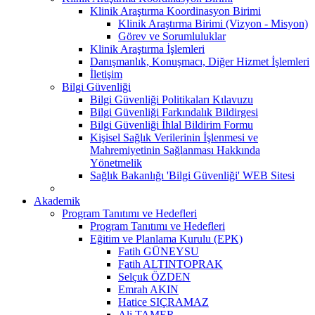
Klinik Araştırma Koordinasyon Birimi
Klinik Araştırma Birimi (Vizyon - Misyon)
Görev ve Sorumluluklar
Klinik Araştırma İşlemleri
Danışmanlık, Konuşmacı, Diğer Hizmet İşlemleri
İletişim
Bilgi Güvenliği
Bilgi Güvenliği Politikaları Kılavuzu
Bilgi Güvenliği Farkındalık Bildirgesi
Bilgi Güvenliği İhlal Bildirim Formu
Kişisel Sağlık Verilerinin İşlenmesi ve
Mahremiyetinin Sağlanması Hakkında
Yönetmelik
Sağlık Bakanlığı 'Bilgi Güvenliği' WEB Sitesi
Akademik
Program Tanıtımı ve Hedefleri
Program Tanıtımı ve Hedefleri
Eğitim ve Planlama Kurulu (EPK)
Fatih GÜNEYSU
Fatih ALTINTOPRAK
Selçuk ÖZDEN
Emrah AKIN
Hatice SIÇRAMAZ
Ali TAMER