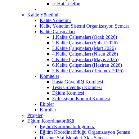
İç Hat Telefon
Kalite Yönetimi
Kalite Yönetimi
Kalite Yönetim Sistemi Organizasyon Şeması
Kalite Çalışmaları
1.Kalite Çalışmaları (Ocak 2026)
2.Kalite Çalışmaları (Şubat 2026)
3.Kalite Çalışmaları (Mart 2026)
4.Kalite Çalışmaları (Nisan 2026)
5.Kalite Çalışmaları (Mayıs 2026)
6.Kalite Çalışmaları (Haziran 2026)
7.Kalite Çalışmaları (Temmuz 2026)
Komiteler
Hasta Güvenliği Komitesi
Tesis Güvenliği Komitesi
Eğitim Komitesi
Enfeksiyon Kontrol Komitesi
Ekipler
Kurullar
Projeler
Eğitim Koordinatörlüğü
Eğitim Koordinatörlüğümüz
Eğitim Koordinatörlüğü Organizasyon Şeması
Hastane Staj İşlemleri Akış Şeması