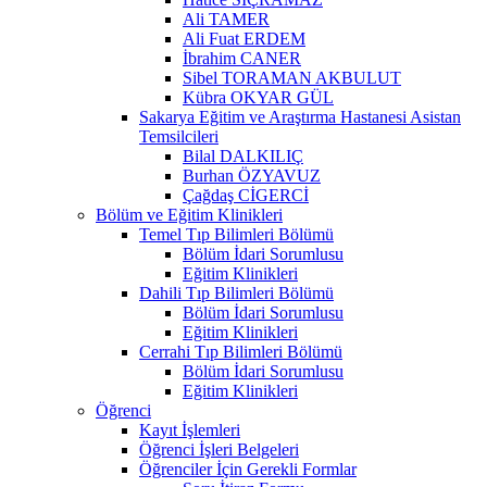
Ali TAMER
Ali Fuat ERDEM
İbrahim CANER
Sibel TORAMAN AKBULUT
Kübra OKYAR GÜL
Sakarya Eğitim ve Araştırma Hastanesi Asistan
Temsilcileri
Bilal DALKILIÇ
Burhan ÖZYAVUZ
Çağdaş CİGERCİ
Bölüm ve Eğitim Klinikleri
Temel Tıp Bilimleri Bölümü
Bölüm İdari Sorumlusu
Eğitim Klinikleri
Dahili Tıp Bilimleri Bölümü
Bölüm İdari Sorumlusu
Eğitim Klinikleri
Cerrahi Tıp Bilimleri Bölümü
Bölüm İdari Sorumlusu
Eğitim Klinikleri
Öğrenci
Kayıt İşlemleri
Öğrenci İşleri Belgeleri
Öğrenciler İçin Gerekli Formlar