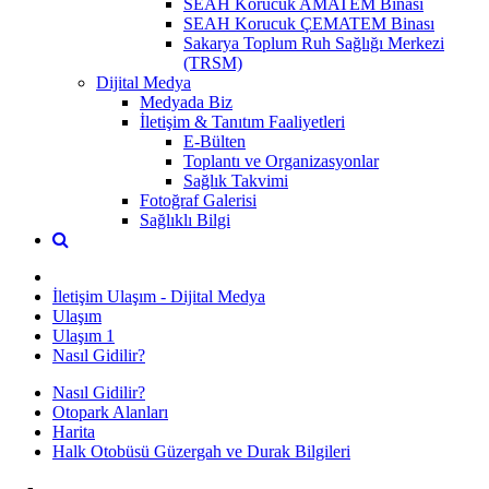
SEAH Korucuk AMATEM Binası
SEAH Korucuk ÇEMATEM Binası
Sakarya Toplum Ruh Sağlığı Merkezi
(TRSM)
Dijital Medya
Medyada Biz
İletişim & Tanıtım Faaliyetleri
E-Bülten
Toplantı ve Organizasyonlar
Sağlık Takvimi
Fotoğraf Galerisi
Sağlıklı Bilgi
İletişim Ulaşım - Dijital Medya
Ulaşım
Ulaşım 1
Nasıl Gidilir?
Nasıl Gidilir?
Otopark Alanları
Harita
Halk Otobüsü Güzergah ve Durak Bilgileri