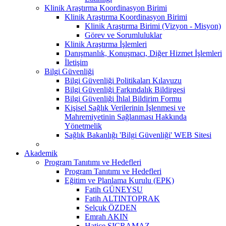
Klinik Araştırma Koordinasyon Birimi
Klinik Araştırma Koordinasyon Birimi
Klinik Araştırma Birimi (Vizyon - Misyon)
Görev ve Sorumluluklar
Klinik Araştırma İşlemleri
Danışmanlık, Konuşmacı, Diğer Hizmet İşlemleri
İletişim
Bilgi Güvenliği
Bilgi Güvenliği Politikaları Kılavuzu
Bilgi Güvenliği Farkındalık Bildirgesi
Bilgi Güvenliği İhlal Bildirim Formu
Kişisel Sağlık Verilerinin İşlenmesi ve
Mahremiyetinin Sağlanması Hakkında
Yönetmelik
Sağlık Bakanlığı 'Bilgi Güvenliği' WEB Sitesi
Akademik
Program Tanıtımı ve Hedefleri
Program Tanıtımı ve Hedefleri
Eğitim ve Planlama Kurulu (EPK)
Fatih GÜNEYSU
Fatih ALTINTOPRAK
Selçuk ÖZDEN
Emrah AKIN
Hatice SIÇRAMAZ