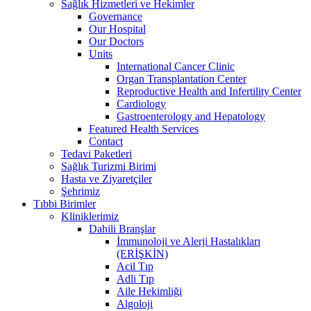
Sağlık Hizmetleri ve Hekimler
Governance
Our Hospital
Our Doctors
Units
International Cancer Clinic
Organ Transplantation Center
Reproductive Health and Infertility Center
Cardiology
Gastroenterology and Hepatology
Featured Health Services
Contact
Tedavi Paketleri
Sağlık Turizmi Birimi
Hasta ve Ziyaretçiler
Şehrimiz
Tıbbi Birimler
Kliniklerimiz
Dahili Branşlar
İmmunoloji ve Alerji Hastalıkları
(ERİŞKİN)
Acil Tıp
Adli Tıp
Aile Hekimliği
Algoloji