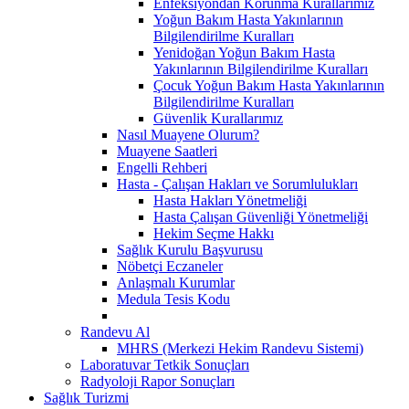
Enfeksiyondan Korunma Kurallarımız
Yoğun Bakım Hasta Yakınlarının
Bilgilendirilme Kuralları
Yenidoğan Yoğun Bakım Hasta
Yakınlarının Bilgilendirilme Kuralları
Çocuk Yoğun Bakım Hasta Yakınlarının
Bilgilendirilme Kuralları
Güvenlik Kurallarımız
Nasıl Muayene Olurum?
Muayene Saatleri
Engelli Rehberi
Hasta - Çalışan Hakları ve Sorumlulukları
Hasta Hakları Yönetmeliği
Hasta Çalışan Güvenliği Yönetmeliği
Hekim Seçme Hakkı
Sağlık Kurulu Başvurusu
Nöbetçi Eczaneler
Anlaşmalı Kurumlar
Medula Tesis Kodu
Randevu Al
MHRS (Merkezi Hekim Randevu Sistemi)
Laboratuvar Tetkik Sonuçları
Radyoloji Rapor Sonuçları
Sağlık Turizmi