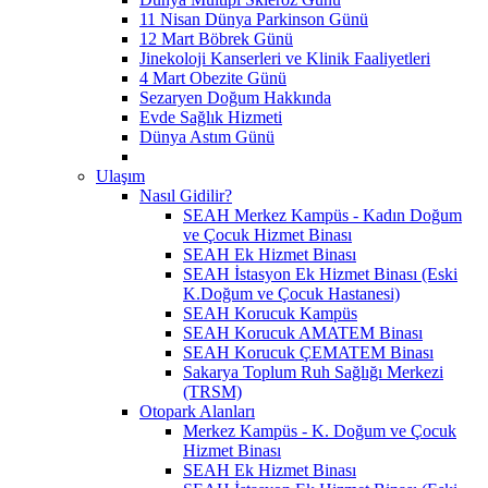
11 Nisan Dünya Parkinson Günü
12 Mart Böbrek Günü
Jinekoloji Kanserleri ve Klinik Faaliyetleri
4 Mart Obezite Günü
Sezaryen Doğum Hakkında
Evde Sağlık Hizmeti
Dünya Astım Günü
Ulaşım
Nasıl Gidilir?
SEAH Merkez Kampüs - Kadın Doğum
ve Çocuk Hizmet Binası
SEAH Ek Hizmet Binası
SEAH İstasyon Ek Hizmet Binası (Eski
K.Doğum ve Çocuk Hastanesi)
SEAH Korucuk Kampüs
SEAH Korucuk AMATEM Binası
SEAH Korucuk ÇEMATEM Binası
Sakarya Toplum Ruh Sağlığı Merkezi
(TRSM)
Otopark Alanları
Merkez Kampüs - K. Doğum ve Çocuk
Hizmet Binası
SEAH Ek Hizmet Binası