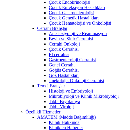
Çocuk Endokrinolojisi
Çocuk Enfeksiyon Hastalıkları
Çocuk Gastroenterolojisi
Çocuk Genetik Hastalıkları
Çocuk Hematolojisi ve Onkolojisi
Cerrahi Branşlar
Anesteziyoloji ve Reanimasyon
Beyin ve Sinir Cerrahisi
Cerrahi Onkoloji
Çocuk Cerrahisi
El cerrahisi
Gastroenteroloji Cerrahisi
Genel Cerrahi
Göğüs Cerrahisi
Göz Hastalıkları
Jinekolojik Onkoloji Cerrahisi
Temel Branşlar
Histoloji ve Embriyoloji
Mikrobiyoloji ve Klinik Mikrobiyoloji
Tıbbi Biyokimya
Tıbbi Viroloji
Özellikli Hizmetler
AMATEM (Madde Bağımlılığı)
Klinik Hakkında
Klinikten Haberler