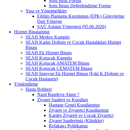
Soru İtiraz Formu
Soru İtirazı Değerlendirme Formu
Yasa ve Yönetmelikler
Eğitim Planlama Kurulunun (EPK) Görevlerine
Dair Yönerge
SAÜ Asistan Yönergesi (05.06.2026)
Hizmet Binalarımız
SEAH Merkez Kampüs
SEAH Kadın Doğum ve Çocuk Hastalıkları Hizmet
Binası
SEAH Ek Hizmet Binası
SEAH Korucuk Kampüs
SEAH Korucuk AMATEM Binası
SEAH Korucuk ÇEMATEM Binası
SEAH İstasyon Ek Hizmet Binası (Eski K.Doğum ve
Çocuk Hastanesi)
Yönlendirme
Hasta Rehberi
Nasıl Randevu Alınır ?
Ziyaret Saatleri ve Kuralları
Hastane Genel Kurallarımız
Ziyaret ve Ziyaretçi Kurallarımız
Kardeş Ziyareti ve Çocuk Ziyaretçi
Ziyaret Saatlerimiz (Klinikler)
Refakatçı Politikamız