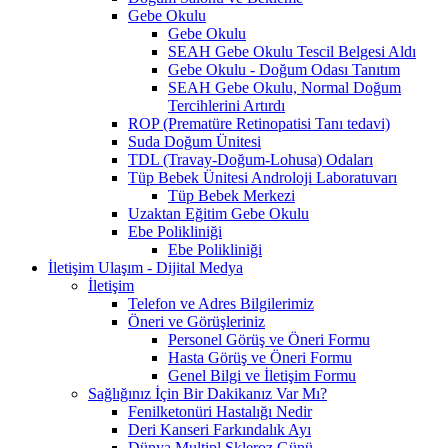
Gebe Okulu
Gebe Okulu
SEAH Gebe Okulu Tescil Belgesi Aldı
Gebe Okulu - Doğum Odası Tanıtım
SEAH Gebe Okulu, Normal Doğum
Tercihlerini Artırdı
ROP (Prematüre Retinopatisi Tanı tedavi)
Suda Doğum Ünitesi
TDL (Travay-Doğum-Lohusa) Odaları
Tüp Bebek Ünitesi Androloji Laboratuvarı
Tüp Bebek Merkezi
Uzaktan Eğitim Gebe Okulu
Ebe Polikliniği
Ebe Polikliniği
İletişim Ulaşım - Dijital Medya
İletişim
Telefon ve Adres Bilgilerimiz
Öneri ve Görüşleriniz
Personel Görüş ve Öneri Formu
Hasta Görüş ve Öneri Formu
Genel Bilgi ve İletişim Formu
Sağlığınız İçin Bir Dakikanız Var Mı?
Fenilketonüri Hastalığı Nedir
Deri Kanseri Farkındalık Ayı
Dünya Multipl Skleroz Günü