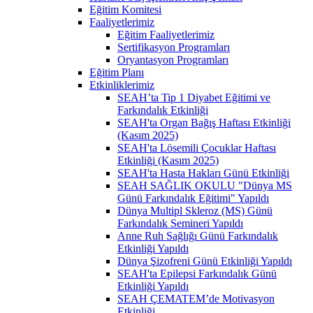
Eğitim Komitesi
Faaliyetlerimiz
Eğitim Faaliyetlerimiz
Sertifikasyon Programları
Oryantasyon Programları
Eğitim Planı
Etkinliklerimiz
SEAH’ta Tip 1 Diyabet Eğitimi ve
Farkındalık Etkinliği
SEAH'ta Organ Bağış Haftası Etkinliği
(Kasım 2025)
SEAH'ta Lösemili Çocuklar Haftası
Etkinliği (Kasım 2025)
SEAH'ta Hasta Hakları Günü Etkinliği
SEAH SAĞLIK OKULU "Dünya MS
Günü Farkındalık Eğitimi" Yapıldı
Dünya Multipl Skleroz (MS) Günü
Farkındalık Semineri Yapıldı
Anne Ruh Sağlığı Günü Farkındalık
Etkinliği Yapıldı
Dünya Şizofreni Günü Etkinliği Yapıldı
SEAH'ta Epilepsi Farkındalık Günü
Etkinliği Yapıldı
SEAH ÇEMATEM’de Motivasyon
Etkinliği