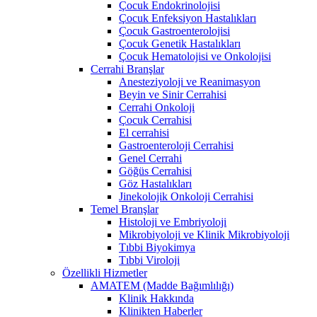
Çocuk Endokrinolojisi
Çocuk Enfeksiyon Hastalıkları
Çocuk Gastroenterolojisi
Çocuk Genetik Hastalıkları
Çocuk Hematolojisi ve Onkolojisi
Cerrahi Branşlar
Anesteziyoloji ve Reanimasyon
Beyin ve Sinir Cerrahisi
Cerrahi Onkoloji
Çocuk Cerrahisi
El cerrahisi
Gastroenteroloji Cerrahisi
Genel Cerrahi
Göğüs Cerrahisi
Göz Hastalıkları
Jinekolojik Onkoloji Cerrahisi
Temel Branşlar
Histoloji ve Embriyoloji
Mikrobiyoloji ve Klinik Mikrobiyoloji
Tıbbi Biyokimya
Tıbbi Viroloji
Özellikli Hizmetler
AMATEM (Madde Bağımlılığı)
Klinik Hakkında
Klinikten Haberler