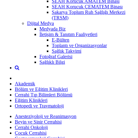
SEAH Korucuk AMATEM Binası
SEAH Korucuk ÇEMATEM Binası
Sakarya Toplum Ruh Sağlığı Merkezi
(TRSM)
Dijital Medya
Medyada Biz
İletişim & Tanıtım Faaliyetleri
E-Bülten
Toplantı ve Organizasyonlar
Sağlık Takvimi
Fotoğraf Galerisi
Sağlıklı Bilgi
Akademik
Bölüm ve Eğitim Klinikleri
Cerrahi Tıp Bilimleri Bölümü
Eğitim Klinikleri
Ortopedi ve Travmatoloji
Anesteziyoloji ve Reanimasyon
Beyin ve Sinir Cerrahisi
Cerrahi Onkoloji
Çocuk Cerrahisi