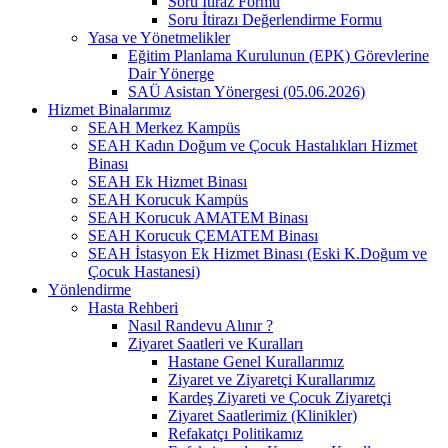
Soru İtiraz Formu
Soru İtirazı Değerlendirme Formu
Yasa ve Yönetmelikler
Eğitim Planlama Kurulunun (EPK) Görevlerine
Dair Yönerge
SAÜ Asistan Yönergesi (05.06.2026)
Hizmet Binalarımız
SEAH Merkez Kampüs
SEAH Kadın Doğum ve Çocuk Hastalıkları Hizmet
Binası
SEAH Ek Hizmet Binası
SEAH Korucuk Kampüs
SEAH Korucuk AMATEM Binası
SEAH Korucuk ÇEMATEM Binası
SEAH İstasyon Ek Hizmet Binası (Eski K.Doğum ve
Çocuk Hastanesi)
Yönlendirme
Hasta Rehberi
Nasıl Randevu Alınır ?
Ziyaret Saatleri ve Kuralları
Hastane Genel Kurallarımız
Ziyaret ve Ziyaretçi Kurallarımız
Kardeş Ziyareti ve Çocuk Ziyaretçi
Ziyaret Saatlerimiz (Klinikler)
Refakatçı Politikamız