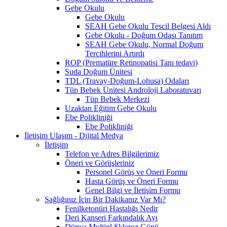
Gebe Okulu
Gebe Okulu
SEAH Gebe Okulu Tescil Belgesi Aldı
Gebe Okulu - Doğum Odası Tanıtım
SEAH Gebe Okulu, Normal Doğum
Tercihlerini Artırdı
ROP (Prematüre Retinopatisi Tanı tedavi)
Suda Doğum Ünitesi
TDL (Travay-Doğum-Lohusa) Odaları
Tüp Bebek Ünitesi Androloji Laboratuvarı
Tüp Bebek Merkezi
Uzaktan Eğitim Gebe Okulu
Ebe Polikliniği
Ebe Polikliniği
İletişim Ulaşım - Dijital Medya
İletişim
Telefon ve Adres Bilgilerimiz
Öneri ve Görüşleriniz
Personel Görüş ve Öneri Formu
Hasta Görüş ve Öneri Formu
Genel Bilgi ve İletişim Formu
Sağlığınız İçin Bir Dakikanız Var Mı?
Fenilketonüri Hastalığı Nedir
Deri Kanseri Farkındalık Ayı
Dünya Multipl Skleroz Günü