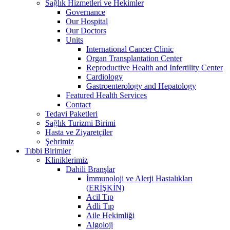
Sağlık Hizmetleri ve Hekimler
Governance
Our Hospital
Our Doctors
Units
International Cancer Clinic
Organ Transplantation Center
Reproductive Health and Infertility Center
Cardiology
Gastroenterology and Hepatology
Featured Health Services
Contact
Tedavi Paketleri
Sağlık Turizmi Birimi
Hasta ve Ziyaretçiler
Şehrimiz
Tıbbi Birimler
Kliniklerimiz
Dahili Branşlar
İmmunoloji ve Alerji Hastalıkları
(ERİŞKİN)
Acil Tıp
Adli Tıp
Aile Hekimliği
Algoloji