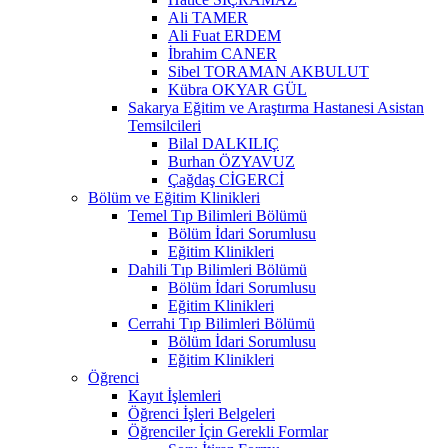
Ali TAMER
Ali Fuat ERDEM
İbrahim CANER
Sibel TORAMAN AKBULUT
Kübra OKYAR GÜL
Sakarya Eğitim ve Araştırma Hastanesi Asistan
Temsilcileri
Bilal DALKILIÇ
Burhan ÖZYAVUZ
Çağdaş CİGERCİ
Bölüm ve Eğitim Klinikleri
Temel Tıp Bilimleri Bölümü
Bölüm İdari Sorumlusu
Eğitim Klinikleri
Dahili Tıp Bilimleri Bölümü
Bölüm İdari Sorumlusu
Eğitim Klinikleri
Cerrahi Tıp Bilimleri Bölümü
Bölüm İdari Sorumlusu
Eğitim Klinikleri
Öğrenci
Kayıt İşlemleri
Öğrenci İşleri Belgeleri
Öğrenciler İçin Gerekli Formlar