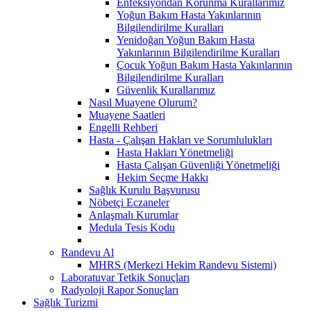
Enfeksiyondan Korunma Kurallarımız
Yoğun Bakım Hasta Yakınlarının
Bilgilendirilme Kuralları
Yenidoğan Yoğun Bakım Hasta
Yakınlarının Bilgilendirilme Kuralları
Çocuk Yoğun Bakım Hasta Yakınlarının
Bilgilendirilme Kuralları
Güvenlik Kurallarımız
Nasıl Muayene Olurum?
Muayene Saatleri
Engelli Rehberi
Hasta - Çalışan Hakları ve Sorumlulukları
Hasta Hakları Yönetmeliği
Hasta Çalışan Güvenliği Yönetmeliği
Hekim Seçme Hakkı
Sağlık Kurulu Başvurusu
Nöbetçi Eczaneler
Anlaşmalı Kurumlar
Medula Tesis Kodu
Randevu Al
MHRS (Merkezi Hekim Randevu Sistemi)
Laboratuvar Tetkik Sonuçları
Radyoloji Rapor Sonuçları
Sağlık Turizmi