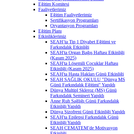
Eğitim Komitesi
Faaliyetlerimiz
Eğitim Faaliyetlerimiz
Sertifikasyon Programları
Oryantasyon Programları
Eğitim Planı
Etkinliklerimiz
SEAH’ta Tip 1 Diyabet Eğitimi ve
Farkındalık Etkinliği
SEAH'ta Organ Bağış Haftası Etkinliği
(Kasım 2025)
SEAH'ta Lösemili Çocuklar Haftası
Etkinliği (Kasım 2025)
SEAH'ta Hasta Hakları Günü Etkinliği
SEAH SAĞLIK OKULU "Dünya MS
Günü Farkındalık Eğitimi" Yapıldı
Dünya Multipl Skleroz (MS) Günü
Farkındalık Semineri Yapıldı
Anne Ruh Sağlığı Günü Farkındalık
Etkinliği Yapıldı
Dünya Şizofreni Günü Etkinliği Yapıldı
SEAH'ta Epilepsi Farkındalık Günü
Etkinliği Yapıldı
SEAH ÇEMATEM’de Motivasyon
Etkinliği