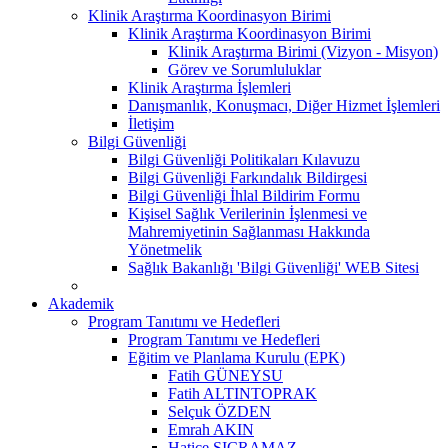
Klinik Araştırma Koordinasyon Birimi
Klinik Araştırma Koordinasyon Birimi
Klinik Araştırma Birimi (Vizyon - Misyon)
Görev ve Sorumluluklar
Klinik Araştırma İşlemleri
Danışmanlık, Konuşmacı, Diğer Hizmet İşlemleri
İletişim
Bilgi Güvenliği
Bilgi Güvenliği Politikaları Kılavuzu
Bilgi Güvenliği Farkındalık Bildirgesi
Bilgi Güvenliği İhlal Bildirim Formu
Kişisel Sağlık Verilerinin İşlenmesi ve
Mahremiyetinin Sağlanması Hakkında
Yönetmelik
Sağlık Bakanlığı 'Bilgi Güvenliği' WEB Sitesi
Akademik
Program Tanıtımı ve Hedefleri
Program Tanıtımı ve Hedefleri
Eğitim ve Planlama Kurulu (EPK)
Fatih GÜNEYSU
Fatih ALTINTOPRAK
Selçuk ÖZDEN
Emrah AKIN
Hatice SIÇRAMAZ