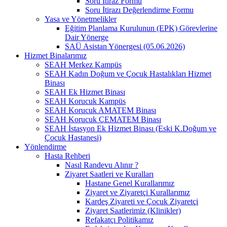
Soru İtiraz Formu
Soru İtirazı Değerlendirme Formu
Yasa ve Yönetmelikler
Eğitim Planlama Kurulunun (EPK) Görevlerine
Dair Yönerge
SAÜ Asistan Yönergesi (05.06.2026)
Hizmet Binalarımız
SEAH Merkez Kampüs
SEAH Kadın Doğum ve Çocuk Hastalıkları Hizmet
Binası
SEAH Ek Hizmet Binası
SEAH Korucuk Kampüs
SEAH Korucuk AMATEM Binası
SEAH Korucuk ÇEMATEM Binası
SEAH İstasyon Ek Hizmet Binası (Eski K.Doğum ve
Çocuk Hastanesi)
Yönlendirme
Hasta Rehberi
Nasıl Randevu Alınır ?
Ziyaret Saatleri ve Kuralları
Hastane Genel Kurallarımız
Ziyaret ve Ziyaretçi Kurallarımız
Kardeş Ziyareti ve Çocuk Ziyaretçi
Ziyaret Saatlerimiz (Klinikler)
Refakatçı Politikamız