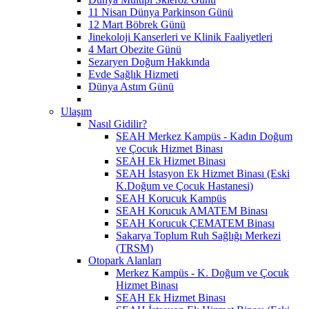
11 Nisan Dünya Parkinson Günü
12 Mart Böbrek Günü
Jinekoloji Kanserleri ve Klinik Faaliyetleri
4 Mart Obezite Günü
Sezaryen Doğum Hakkında
Evde Sağlık Hizmeti
Dünya Astım Günü
Ulaşım
Nasıl Gidilir?
SEAH Merkez Kampüs - Kadın Doğum
ve Çocuk Hizmet Binası
SEAH Ek Hizmet Binası
SEAH İstasyon Ek Hizmet Binası (Eski
K.Doğum ve Çocuk Hastanesi)
SEAH Korucuk Kampüs
SEAH Korucuk AMATEM Binası
SEAH Korucuk ÇEMATEM Binası
Sakarya Toplum Ruh Sağlığı Merkezi
(TRSM)
Otopark Alanları
Merkez Kampüs - K. Doğum ve Çocuk
Hizmet Binası
SEAH Ek Hizmet Binası