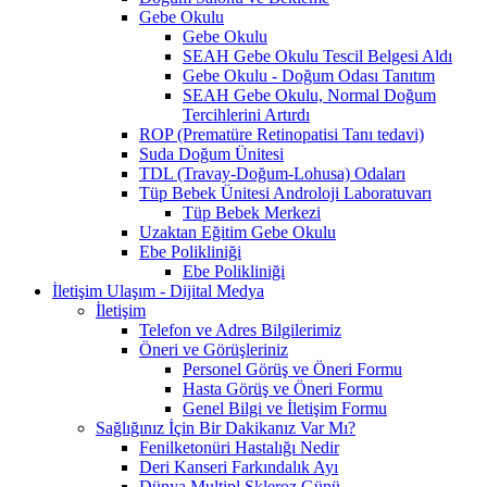
Gebe Okulu
Gebe Okulu
SEAH Gebe Okulu Tescil Belgesi Aldı
Gebe Okulu - Doğum Odası Tanıtım
SEAH Gebe Okulu, Normal Doğum
Tercihlerini Artırdı
ROP (Prematüre Retinopatisi Tanı tedavi)
Suda Doğum Ünitesi
TDL (Travay-Doğum-Lohusa) Odaları
Tüp Bebek Ünitesi Androloji Laboratuvarı
Tüp Bebek Merkezi
Uzaktan Eğitim Gebe Okulu
Ebe Polikliniği
Ebe Polikliniği
İletişim Ulaşım - Dijital Medya
İletişim
Telefon ve Adres Bilgilerimiz
Öneri ve Görüşleriniz
Personel Görüş ve Öneri Formu
Hasta Görüş ve Öneri Formu
Genel Bilgi ve İletişim Formu
Sağlığınız İçin Bir Dakikanız Var Mı?
Fenilketonüri Hastalığı Nedir
Deri Kanseri Farkındalık Ayı
Dünya Multipl Skleroz Günü