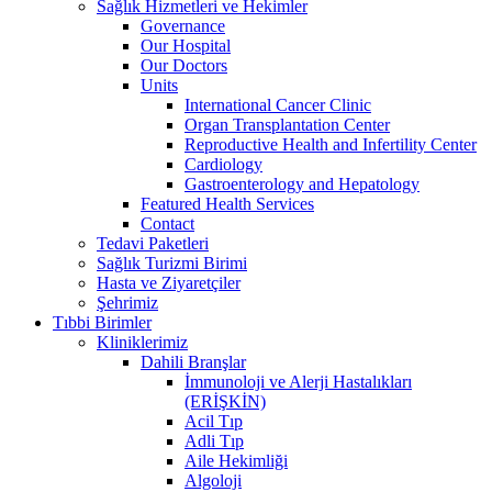
Sağlık Hizmetleri ve Hekimler
Governance
Our Hospital
Our Doctors
Units
International Cancer Clinic
Organ Transplantation Center
Reproductive Health and Infertility Center
Cardiology
Gastroenterology and Hepatology
Featured Health Services
Contact
Tedavi Paketleri
Sağlık Turizmi Birimi
Hasta ve Ziyaretçiler
Şehrimiz
Tıbbi Birimler
Kliniklerimiz
Dahili Branşlar
İmmunoloji ve Alerji Hastalıkları
(ERİŞKİN)
Acil Tıp
Adli Tıp
Aile Hekimliği
Algoloji