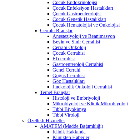
Çocuk Endokrinolojisi
Çocuk Enfeksiyon Hastalıkları
Çocuk Gastroenterolojisi
Çocuk Genetik Hastalıkları
Çocuk Hematolojisi ve Onkolojisi
Cerrahi Branşlar
Anesteziyoloji ve Reanimasyon
Beyin ve Sinir Cerrahisi
Cerrahi Onkoloji
Çocuk Cerrahisi
El cerrahisi
Gastroenteroloji Cerrahisi
Genel Cerrahi
Göğüs Cerrahisi
Göz Hastalıkları
Jinekolojik Onkoloji Cerrahisi
Temel Branşlar
Histoloji ve Embriyoloji
Mikrobiyoloji ve Klinik Mikrobiyoloji
Tıbbi Biyokimya
Tıbbi Viroloji
Özellikli Hizmetler
AMATEM (Madde Bağımlılığı)
Klinik Hakkında
Klinikten Haberler