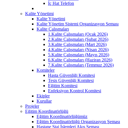
İç Hat Telefon
Kalite Yönetimi
Kalite Yönetimi
Kalite Yönetim Sistemi Organizasyon Şeması
Kalite Çalışmaları
1.Kalite Çalışmaları (Ocak 2026)
2.Kalite Çalışmaları (Şubat 2026)
3.Kalite Çalışmaları (Mart 2026)
4.Kalite Çalışmaları (Nisan 2026)
5.Kalite Çalışmaları (Mayıs 2026)
6.Kalite Çalışmaları (Haziran 2026)
7.Kalite Çalışmaları (Temmuz 2026)
Komiteler
Hasta Güvenliği Komitesi
Tesis Güvenliği Komitesi
Eğitim Komitesi
Enfeksiyon Kontrol Komitesi
Ekipler
Kurullar
Projeler
Eğitim Koordinatörlüğü
Eğitim Koordinatörlüğümüz
Eğitim Koordinatörlüğü Organizasyon Şeması
Hastane Staj İşlemleri Akış Şeması