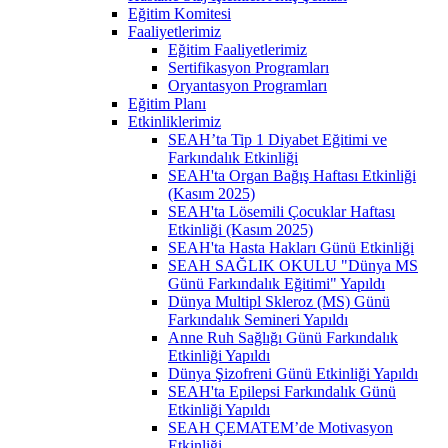
Eğitim Komitesi
Faaliyetlerimiz
Eğitim Faaliyetlerimiz
Sertifikasyon Programları
Oryantasyon Programları
Eğitim Planı
Etkinliklerimiz
SEAH’ta Tip 1 Diyabet Eğitimi ve
Farkındalık Etkinliği
SEAH'ta Organ Bağış Haftası Etkinliği
(Kasım 2025)
SEAH'ta Lösemili Çocuklar Haftası
Etkinliği (Kasım 2025)
SEAH'ta Hasta Hakları Günü Etkinliği
SEAH SAĞLIK OKULU "Dünya MS
Günü Farkındalık Eğitimi" Yapıldı
Dünya Multipl Skleroz (MS) Günü
Farkındalık Semineri Yapıldı
Anne Ruh Sağlığı Günü Farkındalık
Etkinliği Yapıldı
Dünya Şizofreni Günü Etkinliği Yapıldı
SEAH'ta Epilepsi Farkındalık Günü
Etkinliği Yapıldı
SEAH ÇEMATEM’de Motivasyon
Etkinliği