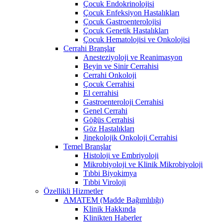
Çocuk Endokrinolojisi
Çocuk Enfeksiyon Hastalıkları
Çocuk Gastroenterolojisi
Çocuk Genetik Hastalıkları
Çocuk Hematolojisi ve Onkolojisi
Cerrahi Branşlar
Anesteziyoloji ve Reanimasyon
Beyin ve Sinir Cerrahisi
Cerrahi Onkoloji
Çocuk Cerrahisi
El cerrahisi
Gastroenteroloji Cerrahisi
Genel Cerrahi
Göğüs Cerrahisi
Göz Hastalıkları
Jinekolojik Onkoloji Cerrahisi
Temel Branşlar
Histoloji ve Embriyoloji
Mikrobiyoloji ve Klinik Mikrobiyoloji
Tıbbi Biyokimya
Tıbbi Viroloji
Özellikli Hizmetler
AMATEM (Madde Bağımlılığı)
Klinik Hakkında
Klinikten Haberler