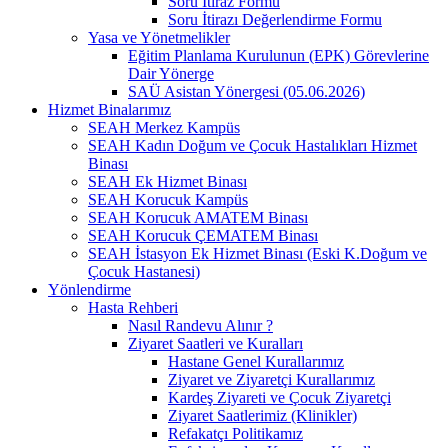
Soru İtiraz Formu
Soru İtirazı Değerlendirme Formu
Yasa ve Yönetmelikler
Eğitim Planlama Kurulunun (EPK) Görevlerine
Dair Yönerge
SAÜ Asistan Yönergesi (05.06.2026)
Hizmet Binalarımız
SEAH Merkez Kampüs
SEAH Kadın Doğum ve Çocuk Hastalıkları Hizmet
Binası
SEAH Ek Hizmet Binası
SEAH Korucuk Kampüs
SEAH Korucuk AMATEM Binası
SEAH Korucuk ÇEMATEM Binası
SEAH İstasyon Ek Hizmet Binası (Eski K.Doğum ve
Çocuk Hastanesi)
Yönlendirme
Hasta Rehberi
Nasıl Randevu Alınır ?
Ziyaret Saatleri ve Kuralları
Hastane Genel Kurallarımız
Ziyaret ve Ziyaretçi Kurallarımız
Kardeş Ziyareti ve Çocuk Ziyaretçi
Ziyaret Saatlerimiz (Klinikler)
Refakatçı Politikamız