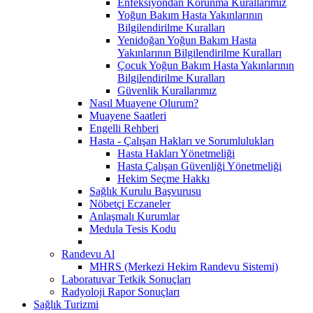
Enfeksiyondan Korunma Kurallarımız
Yoğun Bakım Hasta Yakınlarının
Bilgilendirilme Kuralları
Yenidoğan Yoğun Bakım Hasta
Yakınlarının Bilgilendirilme Kuralları
Çocuk Yoğun Bakım Hasta Yakınlarının
Bilgilendirilme Kuralları
Güvenlik Kurallarımız
Nasıl Muayene Olurum?
Muayene Saatleri
Engelli Rehberi
Hasta - Çalışan Hakları ve Sorumlulukları
Hasta Hakları Yönetmeliği
Hasta Çalışan Güvenliği Yönetmeliği
Hekim Seçme Hakkı
Sağlık Kurulu Başvurusu
Nöbetçi Eczaneler
Anlaşmalı Kurumlar
Medula Tesis Kodu
Randevu Al
MHRS (Merkezi Hekim Randevu Sistemi)
Laboratuvar Tetkik Sonuçları
Radyoloji Rapor Sonuçları
Sağlık Turizmi