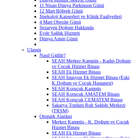
11 Nisan Dünya Parkinson Günü
12 Mart Böbrek Günü
Jinekoloji Kanserleri ve Klinik Faaliyetleri
4 Mart Obezite Günü
Sezaryen Doğum Hakkında
Evde Sağlık Hizmeti
Dünya Astım Günü
Ulaşım
Nasıl Gidilir?
SEAH Merkez Kampüs - Kadın Doğum
ve Çocuk Hizmet Binası
SEAH Ek Hizmet Binası
SEAH İstasyon Ek Hizmet Binası (Eski
K.Doğum ve Çocuk Hastanesi)
SEAH Korucuk Kampüs
SEAH Korucuk AMATEM Binası
SEAH Korucuk ÇEMATEM Binası
Sakarya Toplum Ruh Sağlığı Merkezi
(TRSM)
Otopark Alanları
Merkez Kampüs - K. Doğum ve Çocuk
Hizmet Binası
SEAH Ek Hizmet Binası