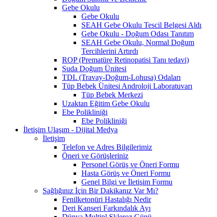
Gebe Okulu
Gebe Okulu
SEAH Gebe Okulu Tescil Belgesi Aldı
Gebe Okulu - Doğum Odası Tanıtım
SEAH Gebe Okulu, Normal Doğum
Tercihlerini Artırdı
ROP (Prematüre Retinopatisi Tanı tedavi)
Suda Doğum Ünitesi
TDL (Travay-Doğum-Lohusa) Odaları
Tüp Bebek Ünitesi Androloji Laboratuvarı
Tüp Bebek Merkezi
Uzaktan Eğitim Gebe Okulu
Ebe Polikliniği
Ebe Polikliniği
İletişim Ulaşım - Dijital Medya
İletişim
Telefon ve Adres Bilgilerimiz
Öneri ve Görüşleriniz
Personel Görüş ve Öneri Formu
Hasta Görüş ve Öneri Formu
Genel Bilgi ve İletişim Formu
Sağlığınız İçin Bir Dakikanız Var Mı?
Fenilketonüri Hastalığı Nedir
Deri Kanseri Farkındalık Ayı
Dünya Multipl Skleroz Günü