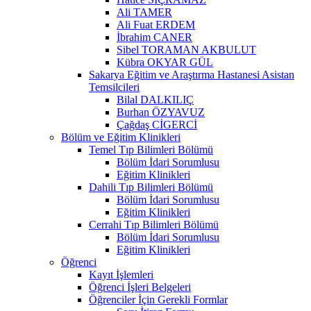
Ali TAMER
Ali Fuat ERDEM
İbrahim CANER
Sibel TORAMAN AKBULUT
Kübra OKYAR GÜL
Sakarya Eğitim ve Araştırma Hastanesi Asistan
Temsilcileri
Bilal DALKILIÇ
Burhan ÖZYAVUZ
Çağdaş CİGERCİ
Bölüm ve Eğitim Klinikleri
Temel Tıp Bilimleri Bölümü
Bölüm İdari Sorumlusu
Eğitim Klinikleri
Dahili Tıp Bilimleri Bölümü
Bölüm İdari Sorumlusu
Eğitim Klinikleri
Cerrahi Tıp Bilimleri Bölümü
Bölüm İdari Sorumlusu
Eğitim Klinikleri
Öğrenci
Kayıt İşlemleri
Öğrenci İşleri Belgeleri
Öğrenciler İçin Gerekli Formlar