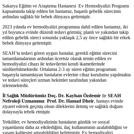
Sakarya Eğitim ve Araştırma Hastanesi Ev Hemodiyalizi Programı
kapsamında takip edilen bir hastamız, başarılı gebelik sürecinin
ardından sağlıklı bir bebek dünyaya getirmiştir.
2023 yılında ev hemodiyalizi programına dahil edilen hastamız, iki
yıl boyunca evinde düzenli tedavi görmüş; planlı ve yakından takip
edilen gebelik süreci sonunda yaklaşık 2,5 ay önce sağlıklı bir erkek
bebek dünyaya getirmiştir.
SEAH’ta tedavi gören uygun hastalar, gerekli eğitim sürecini
tamamlamalarının ardından ücretsiz olarak temin edilen ev
hemodiyalizi cihazı ile tedavilerini kendi ikametlerinde
sürdürebilmektedir. Ortalama 2-3 ay süren eğitim programını
başarıyla tamamlayan hastaların evlerine cihaz kurulumu yapılmakta
ve tedavi süreçleri uzman hekimler tarafından yakından
izlenmektedir.
İl Sağlık Müdürümüz Doç. Dr. Kayhan Özdemir
ile
SEAH
Nefroloji Uzmanımız
Prof. Dr. Hamad Dheir
, hastayı evinde
ziyaret ederek geçmiş olsun dileklerini iletmiş ve sağlıklı doğum
dolayısıyla tebrik etmiştir.
Yetkililer, ev hemodiyalizinin hastaların günlük ve sosyal
yaşamlarını daha az etkilediğini, ilaç kullanımının azalabildiğini ve
yaşam kalitesini artırabildiğini belirtmiştir. Ev hemodiyalizi