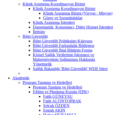
Klinik Araştırma Koordinasyon Birimi
Klinik Araştırma Koordinasyon Birimi
Klinik Araştırma Birimi (Vizyon - Misyon)
Görev ve Sorumluluklar
Klinik Araştırma İşlemleri
Danışmanlık, Konuşmacı, Diğer Hizmet İşlemleri
İletişim
Bilgi Güvenliği
Bilgi Güvenliği Politikaları Kılavuzu
Bilgi Güvenliği Farkındalık Bildirgesi
Bilgi Güvenliği İhlal Bildirim Formu
Kişisel Sağlık Verilerinin İşlenmesi ve
Mahremiyetinin Sağlanması Hakkında
Yönetmelik
Sağlık Bakanlığı 'Bilgi Güvenliği' WEB Sitesi
Akademik
Program Tanıtımı ve Hedefleri
Program Tanıtımı ve Hedefleri
Eğitim ve Planlama Kurulu (EPK)
Fatih GÜNEYSU
Fatih ALTINTOPRAK
Selçuk ÖZDEN
Emrah AKIN
Hatice SIÇRAMAZ