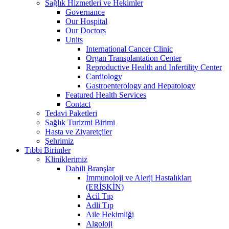
Sağlık Hizmetleri ve Hekimler
Governance
Our Hospital
Our Doctors
Units
International Cancer Clinic
Organ Transplantation Center
Reproductive Health and Infertility Center
Cardiology
Gastroenterology and Hepatology
Featured Health Services
Contact
Tedavi Paketleri
Sağlık Turizmi Birimi
Hasta ve Ziyaretçiler
Şehrimiz
Tıbbi Birimler
Kliniklerimiz
Dahili Branşlar
İmmunoloji ve Alerji Hastalıkları
(ERİŞKİN)
Acil Tıp
Adli Tıp
Aile Hekimliği
Algoloji