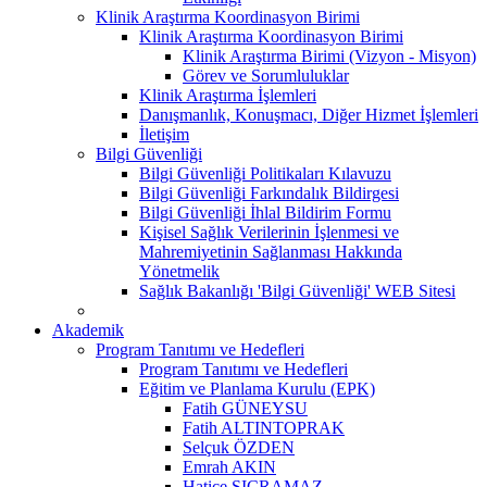
Klinik Araştırma Koordinasyon Birimi
Klinik Araştırma Koordinasyon Birimi
Klinik Araştırma Birimi (Vizyon - Misyon)
Görev ve Sorumluluklar
Klinik Araştırma İşlemleri
Danışmanlık, Konuşmacı, Diğer Hizmet İşlemleri
İletişim
Bilgi Güvenliği
Bilgi Güvenliği Politikaları Kılavuzu
Bilgi Güvenliği Farkındalık Bildirgesi
Bilgi Güvenliği İhlal Bildirim Formu
Kişisel Sağlık Verilerinin İşlenmesi ve
Mahremiyetinin Sağlanması Hakkında
Yönetmelik
Sağlık Bakanlığı 'Bilgi Güvenliği' WEB Sitesi
Akademik
Program Tanıtımı ve Hedefleri
Program Tanıtımı ve Hedefleri
Eğitim ve Planlama Kurulu (EPK)
Fatih GÜNEYSU
Fatih ALTINTOPRAK
Selçuk ÖZDEN
Emrah AKIN
Hatice SIÇRAMAZ