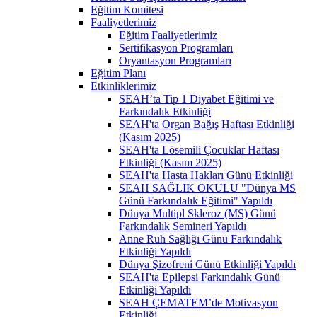
Eğitim Komitesi
Faaliyetlerimiz
Eğitim Faaliyetlerimiz
Sertifikasyon Programları
Oryantasyon Programları
Eğitim Planı
Etkinliklerimiz
SEAH’ta Tip 1 Diyabet Eğitimi ve
Farkındalık Etkinliği
SEAH'ta Organ Bağış Haftası Etkinliği
(Kasım 2025)
SEAH'ta Lösemili Çocuklar Haftası
Etkinliği (Kasım 2025)
SEAH'ta Hasta Hakları Günü Etkinliği
SEAH SAĞLIK OKULU "Dünya MS
Günü Farkındalık Eğitimi" Yapıldı
Dünya Multipl Skleroz (MS) Günü
Farkındalık Semineri Yapıldı
Anne Ruh Sağlığı Günü Farkındalık
Etkinliği Yapıldı
Dünya Şizofreni Günü Etkinliği Yapıldı
SEAH'ta Epilepsi Farkındalık Günü
Etkinliği Yapıldı
SEAH ÇEMATEM’de Motivasyon
Etkinliği