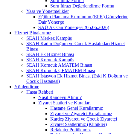
Soru İtiraz Formu
Soru İtirazı Değerlendirme Formu
Yasa ve Yönetmelikler
Eğitim Planlama Kurulunun (EPK) Görevlerine
Dair Yönerge
SAÜ Asistan Yönergesi (05.06.2026)
Hizmet Binalarımız
SEAH Merkez Kampüs
SEAH Kadın Doğum ve Çocuk Hastalıkları Hizmet
Binası
SEAH Ek Hizmet Binası
SEAH Korucuk Kampüs
SEAH Korucuk AMATEM Binası
SEAH Korucuk ÇEMATEM Binası
SEAH İstasyon Ek Hizmet Binası (Eski K.Doğum ve
Çocuk Hastanesi)
Yönlendirme
Hasta Rehberi
Nasıl Randevu Alınır ?
Ziyaret Saatleri ve Kuralları
Hastane Genel Kurallarımız
Ziyaret ve Ziyaretçi Kurallarımız
Kardeş Ziyareti ve Çocuk Ziyaretçi
Ziyaret Saatlerimiz (Klinikler)
Refakatçı Politikamız