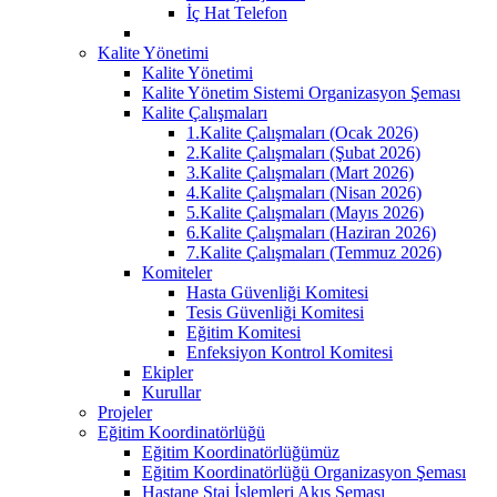
İç Hat Telefon
Kalite Yönetimi
Kalite Yönetimi
Kalite Yönetim Sistemi Organizasyon Şeması
Kalite Çalışmaları
1.Kalite Çalışmaları (Ocak 2026)
2.Kalite Çalışmaları (Şubat 2026)
3.Kalite Çalışmaları (Mart 2026)
4.Kalite Çalışmaları (Nisan 2026)
5.Kalite Çalışmaları (Mayıs 2026)
6.Kalite Çalışmaları (Haziran 2026)
7.Kalite Çalışmaları (Temmuz 2026)
Komiteler
Hasta Güvenliği Komitesi
Tesis Güvenliği Komitesi
Eğitim Komitesi
Enfeksiyon Kontrol Komitesi
Ekipler
Kurullar
Projeler
Eğitim Koordinatörlüğü
Eğitim Koordinatörlüğümüz
Eğitim Koordinatörlüğü Organizasyon Şeması
Hastane Staj İşlemleri Akış Şeması