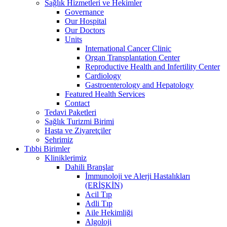
Sağlık Hizmetleri ve Hekimler
Governance
Our Hospital
Our Doctors
Units
International Cancer Clinic
Organ Transplantation Center
Reproductive Health and Infertility Center
Cardiology
Gastroenterology and Hepatology
Featured Health Services
Contact
Tedavi Paketleri
Sağlık Turizmi Birimi
Hasta ve Ziyaretçiler
Şehrimiz
Tıbbi Birimler
Kliniklerimiz
Dahili Branşlar
İmmunoloji ve Alerji Hastalıkları
(ERİŞKİN)
Acil Tıp
Adli Tıp
Aile Hekimliği
Algoloji