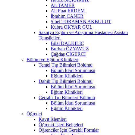
Ali TAMER
Ali Fuat ERDEM
İbrahim CANER
Sibel TORAMAN AKBULUT
Kübra OKYAR GÜL
Sakarya Eğitim ve Araştırma Hastanesi Asistan
Temsilcileri
Bilal DALKILIÇ
Burhan ÖZYAVUZ
Çağdaş CİGERCİ
Bölüm ve Eğitim Klinikleri
Temel Tıp Bilimleri Bölümü
Bölüm İdari Sorumlusu
Eğitim Klinikleri
Dahili Tıp Bilimleri Bölümü
Bölüm İdari Sorumlusu
Eğitim Klinikleri
Cerrahi Tıp Bilimleri Bölümü
Bölüm İdari Sorumlusu
Eğitim Klinikleri
Öğrenci
Kayıt İşlemleri
Öğrenci İşleri Belgeleri
Öğrenciler İçin Gerekli Formlar