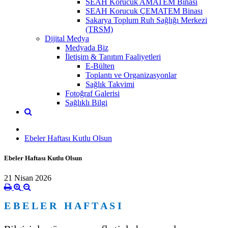
SEAH Korucuk AMATEM Binası
SEAH Korucuk ÇEMATEM Binası
Sakarya Toplum Ruh Sağlığı Merkezi
(TRSM)
Dijital Medya
Medyada Biz
İletişim & Tanıtım Faaliyetleri
E-Bülten
Toplantı ve Organizasyonlar
Sağlık Takvimi
Fotoğraf Galerisi
Sağlıklı Bilgi
Ebeler Haftası Kutlu Olsun
Ebeler Haftası Kutlu Olsun
21 Nisan 2026
E B E L E R H A F T A S I