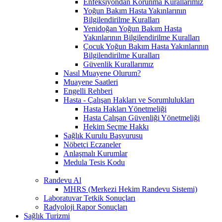
Enfeksiyondan Korunma Kurallarımız
Yoğun Bakım Hasta Yakınlarının
Bilgilendirilme Kuralları
Yenidoğan Yoğun Bakım Hasta
Yakınlarının Bilgilendirilme Kuralları
Çocuk Yoğun Bakım Hasta Yakınlarının
Bilgilendirilme Kuralları
Güvenlik Kurallarımız
Nasıl Muayene Olurum?
Muayene Saatleri
Engelli Rehberi
Hasta - Çalışan Hakları ve Sorumlulukları
Hasta Hakları Yönetmeliği
Hasta Çalışan Güvenliği Yönetmeliği
Hekim Seçme Hakkı
Sağlık Kurulu Başvurusu
Nöbetçi Eczaneler
Anlaşmalı Kurumlar
Medula Tesis Kodu
Randevu Al
MHRS (Merkezi Hekim Randevu Sistemi)
Laboratuvar Tetkik Sonuçları
Radyoloji Rapor Sonuçları
Sağlık Turizmi