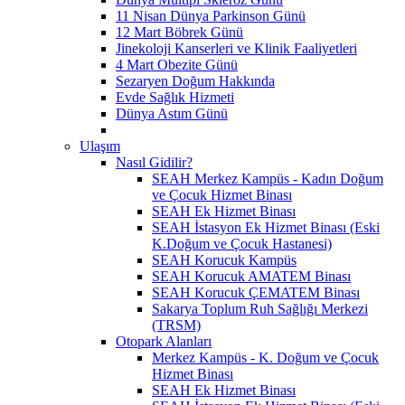
11 Nisan Dünya Parkinson Günü
12 Mart Böbrek Günü
Jinekoloji Kanserleri ve Klinik Faaliyetleri
4 Mart Obezite Günü
Sezaryen Doğum Hakkında
Evde Sağlık Hizmeti
Dünya Astım Günü
Ulaşım
Nasıl Gidilir?
SEAH Merkez Kampüs - Kadın Doğum
ve Çocuk Hizmet Binası
SEAH Ek Hizmet Binası
SEAH İstasyon Ek Hizmet Binası (Eski
K.Doğum ve Çocuk Hastanesi)
SEAH Korucuk Kampüs
SEAH Korucuk AMATEM Binası
SEAH Korucuk ÇEMATEM Binası
Sakarya Toplum Ruh Sağlığı Merkezi
(TRSM)
Otopark Alanları
Merkez Kampüs - K. Doğum ve Çocuk
Hizmet Binası
SEAH Ek Hizmet Binası