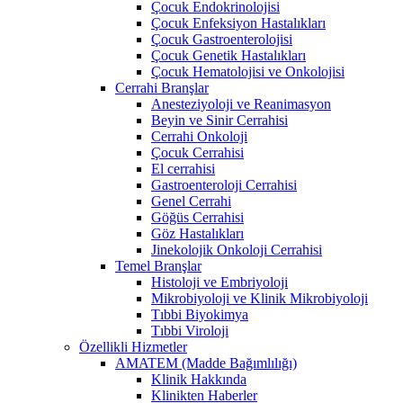
Çocuk Endokrinolojisi
Çocuk Enfeksiyon Hastalıkları
Çocuk Gastroenterolojisi
Çocuk Genetik Hastalıkları
Çocuk Hematolojisi ve Onkolojisi
Cerrahi Branşlar
Anesteziyoloji ve Reanimasyon
Beyin ve Sinir Cerrahisi
Cerrahi Onkoloji
Çocuk Cerrahisi
El cerrahisi
Gastroenteroloji Cerrahisi
Genel Cerrahi
Göğüs Cerrahisi
Göz Hastalıkları
Jinekolojik Onkoloji Cerrahisi
Temel Branşlar
Histoloji ve Embriyoloji
Mikrobiyoloji ve Klinik Mikrobiyoloji
Tıbbi Biyokimya
Tıbbi Viroloji
Özellikli Hizmetler
AMATEM (Madde Bağımlılığı)
Klinik Hakkında
Klinikten Haberler