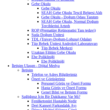
Gebe Okulu
Gebe Okulu
SEAH Gebe Okulu Tescil Belgesi Aldı
Gebe Okulu - Doğum Odası Tanıtım
SEAH Gebe Okulu, Normal Doğum
Tercihlerini Artırdı
ROP (Prematüre Retinopatisi Tanı tedavi)
Suda Doğum Ünitesi
TDL (Travay-Doğum-Lohusa) Odaları
Tüp Bebek Ünitesi Androloji Laboratuvarı
Tüp Bebek Merkezi
Uzaktan Eğitim Gebe Okulu
Ebe Polikliniği
Ebe Polikliniği
İletişim Ulaşım - Dijital Medya
İletişim
Telefon ve Adres Bilgilerimiz
Öneri ve Görüşleriniz
Personel Görüş ve Öneri Formu
Hasta Görüş ve Öneri Formu
Genel Bilgi ve İletişim Formu
Sağlığınız İçin Bir Dakikanız Var Mı?
Fenilketonüri Hastalığı Nedir
Deri Kanseri Farkındalık Ayı
Dünya Multipl Skleroz Günü