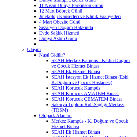
11 Nisan Dünya Parkinson Günü
12 Mart Böbrek Günü
Jinekoloji Kanserleri ve Klinik Faaliyetleri
4 Mart Obezite Günü
Sezaryen Doğum Hakkında
Evde Sağlık Hizmeti
Dünya Astım Günü
Ulaşım
Nasıl Gidilir?
SEAH Merkez Kampüs - Kadın Doğum
ve Çocuk Hizmet Binası
SEAH Ek Hizmet Binası
SEAH İstasyon Ek Hizmet Binası (Eski
K.Doğum ve Çocuk Hastanesi)
SEAH Korucuk Kampüs
SEAH Korucuk AMATEM Binası
SEAH Korucuk ÇEMATEM Binası
Sakarya Toplum Ruh Sağlığı Merkezi
(TRSM)
Otopark Alanları
Merkez Kampüs - K. Doğum ve Çocuk
Hizmet Binası
SEAH Ek Hizmet Binası