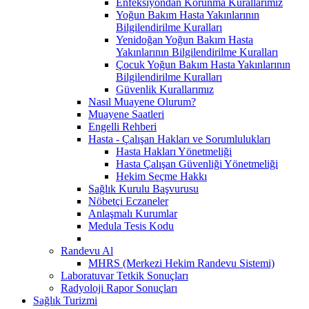
Enfeksiyondan Korunma Kurallarımız
Yoğun Bakım Hasta Yakınlarının
Bilgilendirilme Kuralları
Yenidoğan Yoğun Bakım Hasta
Yakınlarının Bilgilendirilme Kuralları
Çocuk Yoğun Bakım Hasta Yakınlarının
Bilgilendirilme Kuralları
Güvenlik Kurallarımız
Nasıl Muayene Olurum?
Muayene Saatleri
Engelli Rehberi
Hasta - Çalışan Hakları ve Sorumlulukları
Hasta Hakları Yönetmeliği
Hasta Çalışan Güvenliği Yönetmeliği
Hekim Seçme Hakkı
Sağlık Kurulu Başvurusu
Nöbetçi Eczaneler
Anlaşmalı Kurumlar
Medula Tesis Kodu
Randevu Al
MHRS (Merkezi Hekim Randevu Sistemi)
Laboratuvar Tetkik Sonuçları
Radyoloji Rapor Sonuçları
Sağlık Turizmi