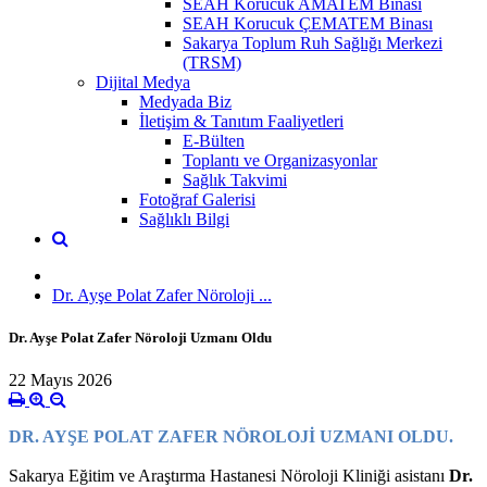
SEAH Korucuk AMATEM Binası
SEAH Korucuk ÇEMATEM Binası
Sakarya Toplum Ruh Sağlığı Merkezi
(TRSM)
Dijital Medya
Medyada Biz
İletişim & Tanıtım Faaliyetleri
E-Bülten
Toplantı ve Organizasyonlar
Sağlık Takvimi
Fotoğraf Galerisi
Sağlıklı Bilgi
Dr. Ayşe Polat Zafer Nöroloji ...
Dr. Ayşe Polat Zafer Nöroloji Uzmanı Oldu
22 Mayıs 2026
DR. AYŞE POLAT ZAFER NÖROLOJİ UZMANI OLDU.
Sakarya Eğitim ve Araştırma Hastanesi Nöroloji Kliniği asistanı
Dr.