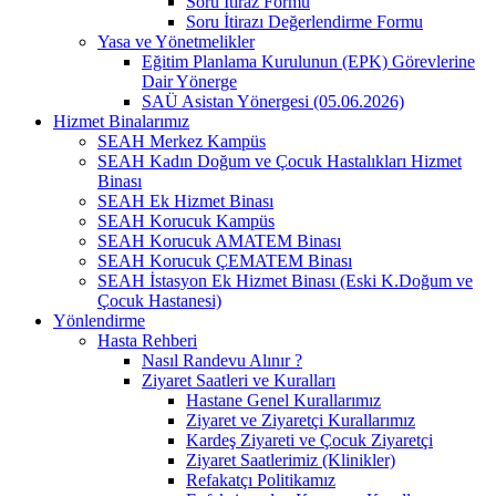
Soru İtiraz Formu
Soru İtirazı Değerlendirme Formu
Yasa ve Yönetmelikler
Eğitim Planlama Kurulunun (EPK) Görevlerine
Dair Yönerge
SAÜ Asistan Yönergesi (05.06.2026)
Hizmet Binalarımız
SEAH Merkez Kampüs
SEAH Kadın Doğum ve Çocuk Hastalıkları Hizmet
Binası
SEAH Ek Hizmet Binası
SEAH Korucuk Kampüs
SEAH Korucuk AMATEM Binası
SEAH Korucuk ÇEMATEM Binası
SEAH İstasyon Ek Hizmet Binası (Eski K.Doğum ve
Çocuk Hastanesi)
Yönlendirme
Hasta Rehberi
Nasıl Randevu Alınır ?
Ziyaret Saatleri ve Kuralları
Hastane Genel Kurallarımız
Ziyaret ve Ziyaretçi Kurallarımız
Kardeş Ziyareti ve Çocuk Ziyaretçi
Ziyaret Saatlerimiz (Klinikler)
Refakatçı Politikamız