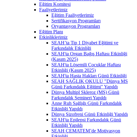
Eğitim Komitesi
Faaliyetlerimiz
Eğitim Faaliyetlerimiz
Sertifikasyon Programları
Oryantasyon Programları
Eğitim Planı
Etkinliklerimiz
SEAH’ta Tip 1 Diyabet Eğitimi ve
Farkındalık Etkinliği
SEAH'ta Organ Bağış Haftası Etkinliği
(Kasım 2025)
SEAH'ta Lösemili Çocuklar Haftası
Etkinliği (Kasım 2025)
SEAH'ta Hasta Hakları Günü Etkinliği
SEAH SAĞLIK OKULU "Dünya MS
Günü Farkındalık Eğitimi" Yapıldı
Dünya Multipl Skleroz (MS) Günü
Farkındalık Semineri Yapıldı
Anne Ruh Sağlığı Günü Farkındalık
Etkinliği Yapıldı
Dünya Şizofreni Günü Etkinliği Yapıldı
SEAH'ta Epilepsi Farkındalık Günü
Etkinliği Yapıldı
SEAH ÇEMATEM’de Motivasyon
Etkinliği