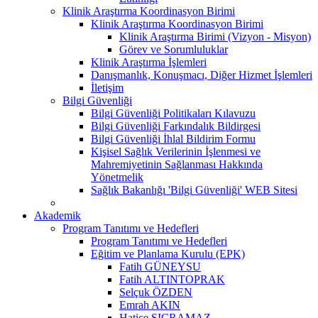
Klinik Araştırma Koordinasyon Birimi
Klinik Araştırma Koordinasyon Birimi
Klinik Araştırma Birimi (Vizyon - Misyon)
Görev ve Sorumluluklar
Klinik Araştırma İşlemleri
Danışmanlık, Konuşmacı, Diğer Hizmet İşlemleri
İletişim
Bilgi Güvenliği
Bilgi Güvenliği Politikaları Kılavuzu
Bilgi Güvenliği Farkındalık Bildirgesi
Bilgi Güvenliği İhlal Bildirim Formu
Kişisel Sağlık Verilerinin İşlenmesi ve
Mahremiyetinin Sağlanması Hakkında
Yönetmelik
Sağlık Bakanlığı 'Bilgi Güvenliği' WEB Sitesi
Akademik
Program Tanıtımı ve Hedefleri
Program Tanıtımı ve Hedefleri
Eğitim ve Planlama Kurulu (EPK)
Fatih GÜNEYSU
Fatih ALTINTOPRAK
Selçuk ÖZDEN
Emrah AKIN
Hatice SIÇRAMAZ