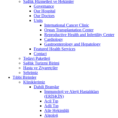
Sağlık Hizmetleri ve Hekimler
Governance
Our Hospital
Our Doctors
Units
International Cancer Clinic
Organ Transplantation Center
Reproductive Health and Infertility Center
Cardiology
Gastroenterology and Hepatology
Featured Health Services
Contact
Tedavi Paketleri
Sağlık Turizmi Birimi
Hasta ve Ziyaretçiler
Şehrimiz
Tıbbi Birimler
Kliniklerimiz
Dahili Branşlar
İmmunoloji ve Alerji Hastalıkları
(ERİŞKİN)
Acil Tıp
Adli Tıp
Aile Hekimliği
Algoloji