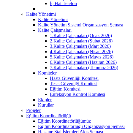
İç Hat Telefon
Kalite Yönetimi
Kalite Yönetimi
Kalite Yönetim Sistemi Organizasyon Şeması
Kalite Çalışmaları
1.Kalite Çalışmaları (Ocak 2026)
2.Kalite Çalışmaları (Şubat 2026)
3.Kalite Çalışmaları (Mart 2026)
4.Kalite Çalışmaları (Nisan 2026)
5.Kalite Çalışmaları (Mayıs 2026)
6.Kalite Çalışmaları (Haziran 2026)
7.Kalite Çalışmaları (Temmuz 2026)
Komiteler
Hasta Güvenliği Komitesi
Tesis Güvenliği Komitesi
Eğitim Komitesi
Enfeksiyon Kontrol Komitesi
Ekipler
Kurullar
Projeler
Eğitim Koordinatörlüğü
Eğitim Koordinatörlüğümüz
Eğitim Koordinatörlüğü Organizasyon Şeması
Hastane Staj İşlemleri Akış Şeması