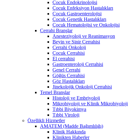
Çocuk Endokrinolojisi
Çocuk Enfeksiyon Hastalıkları
Çocuk Gastroenterolojisi
Çocuk Genetik Hastalıkları
Çocuk Hematolojisi ve Onkolojisi
Cerrahi Branşlar
Anesteziyoloji ve Reanimasyon
Beyin ve Sinir Cerrahisi
Cerrahi Onkoloji
Çocuk Cerrahisi
El cerrahisi
Gastroenteroloji Cerrahisi
Genel Cerrahi
Göğüs Cerrahisi
Göz Hastalıkları
Jinekolojik Onkoloji Cerrahisi
Temel Branşlar
Histoloji ve Embriyoloji
Mikrobiyoloji ve Klinik Mikrobiyoloji
Tıbbi Biyokimya
Tıbbi Viroloji
Özellikli Hizmetler
AMATEM (Madde Bağımlılığı)
Klinik Hakkında
Klinikten Haberler