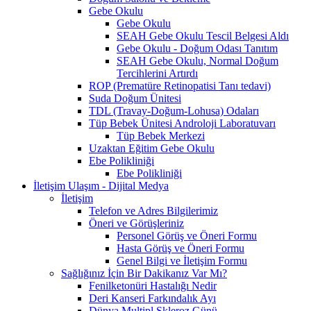
Gebe Okulu
Gebe Okulu
SEAH Gebe Okulu Tescil Belgesi Aldı
Gebe Okulu - Doğum Odası Tanıtım
SEAH Gebe Okulu, Normal Doğum
Tercihlerini Artırdı
ROP (Prematüre Retinopatisi Tanı tedavi)
Suda Doğum Ünitesi
TDL (Travay-Doğum-Lohusa) Odaları
Tüp Bebek Ünitesi Androloji Laboratuvarı
Tüp Bebek Merkezi
Uzaktan Eğitim Gebe Okulu
Ebe Polikliniği
Ebe Polikliniği
İletişim Ulaşım - Dijital Medya
İletişim
Telefon ve Adres Bilgilerimiz
Öneri ve Görüşleriniz
Personel Görüş ve Öneri Formu
Hasta Görüş ve Öneri Formu
Genel Bilgi ve İletişim Formu
Sağlığınız İçin Bir Dakikanız Var Mı?
Fenilketonüri Hastalığı Nedir
Deri Kanseri Farkındalık Ayı
Dünya Multipl Skleroz Günü