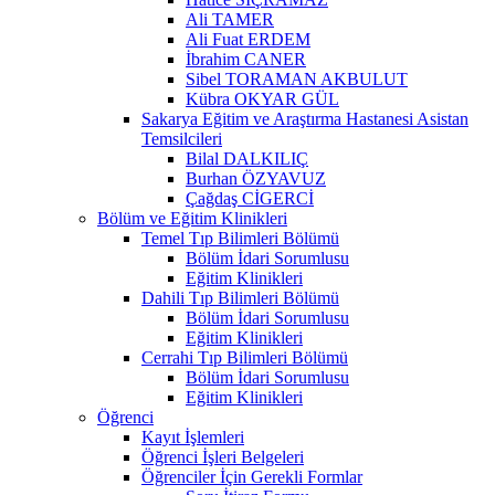
Ali TAMER
Ali Fuat ERDEM
İbrahim CANER
Sibel TORAMAN AKBULUT
Kübra OKYAR GÜL
Sakarya Eğitim ve Araştırma Hastanesi Asistan
Temsilcileri
Bilal DALKILIÇ
Burhan ÖZYAVUZ
Çağdaş CİGERCİ
Bölüm ve Eğitim Klinikleri
Temel Tıp Bilimleri Bölümü
Bölüm İdari Sorumlusu
Eğitim Klinikleri
Dahili Tıp Bilimleri Bölümü
Bölüm İdari Sorumlusu
Eğitim Klinikleri
Cerrahi Tıp Bilimleri Bölümü
Bölüm İdari Sorumlusu
Eğitim Klinikleri
Öğrenci
Kayıt İşlemleri
Öğrenci İşleri Belgeleri
Öğrenciler İçin Gerekli Formlar