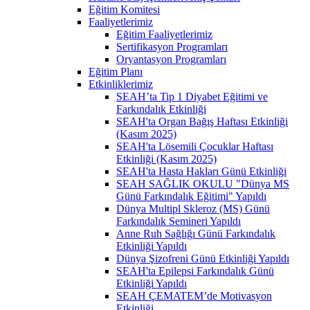
Eğitim Komitesi
Faaliyetlerimiz
Eğitim Faaliyetlerimiz
Sertifikasyon Programları
Oryantasyon Programları
Eğitim Planı
Etkinliklerimiz
SEAH’ta Tip 1 Diyabet Eğitimi ve
Farkındalık Etkinliği
SEAH'ta Organ Bağış Haftası Etkinliği
(Kasım 2025)
SEAH'ta Lösemili Çocuklar Haftası
Etkinliği (Kasım 2025)
SEAH'ta Hasta Hakları Günü Etkinliği
SEAH SAĞLIK OKULU "Dünya MS
Günü Farkındalık Eğitimi" Yapıldı
Dünya Multipl Skleroz (MS) Günü
Farkındalık Semineri Yapıldı
Anne Ruh Sağlığı Günü Farkındalık
Etkinliği Yapıldı
Dünya Şizofreni Günü Etkinliği Yapıldı
SEAH'ta Epilepsi Farkındalık Günü
Etkinliği Yapıldı
SEAH ÇEMATEM’de Motivasyon
Etkinliği