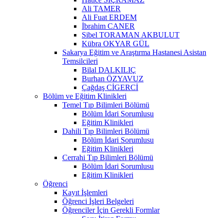
Ali TAMER
Ali Fuat ERDEM
İbrahim CANER
Sibel TORAMAN AKBULUT
Kübra OKYAR GÜL
Sakarya Eğitim ve Araştırma Hastanesi Asistan
Temsilcileri
Bilal DALKILIÇ
Burhan ÖZYAVUZ
Çağdaş CİGERCİ
Bölüm ve Eğitim Klinikleri
Temel Tıp Bilimleri Bölümü
Bölüm İdari Sorumlusu
Eğitim Klinikleri
Dahili Tıp Bilimleri Bölümü
Bölüm İdari Sorumlusu
Eğitim Klinikleri
Cerrahi Tıp Bilimleri Bölümü
Bölüm İdari Sorumlusu
Eğitim Klinikleri
Öğrenci
Kayıt İşlemleri
Öğrenci İşleri Belgeleri
Öğrenciler İçin Gerekli Formlar