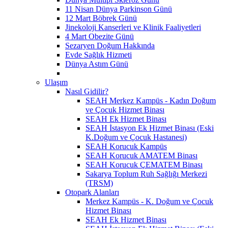
11 Nisan Dünya Parkinson Günü
12 Mart Böbrek Günü
Jinekoloji Kanserleri ve Klinik Faaliyetleri
4 Mart Obezite Günü
Sezaryen Doğum Hakkında
Evde Sağlık Hizmeti
Dünya Astım Günü
Ulaşım
Nasıl Gidilir?
SEAH Merkez Kampüs - Kadın Doğum
ve Çocuk Hizmet Binası
SEAH Ek Hizmet Binası
SEAH İstasyon Ek Hizmet Binası (Eski
K.Doğum ve Çocuk Hastanesi)
SEAH Korucuk Kampüs
SEAH Korucuk AMATEM Binası
SEAH Korucuk ÇEMATEM Binası
Sakarya Toplum Ruh Sağlığı Merkezi
(TRSM)
Otopark Alanları
Merkez Kampüs - K. Doğum ve Çocuk
Hizmet Binası
SEAH Ek Hizmet Binası