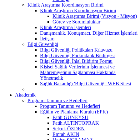
Klinik Araştırma Koordinasyon Birimi
Klinik Araştırma Koordinasyon Birimi
Klinik Araştırma Birimi (Vizyon - Misyon)
Görev ve Sorumluluklar
Klinik Araştırma İşlemleri
Danışmanlık, Konuşmacı, Diğer Hizmet İşlemleri
İletişim
Bilgi Güvenliği
Bilgi Güvenliği Politikaları Kılavuzu
Bilgi Güvenliği Farkındalık Bildirgesi
Bilgi Güvenliği İhlal Bildirim Formu
Kişisel Sağlık Verilerinin İşlenmesi ve
Mahremiyetinin Sağlanması Hakkında
Yönetmelik
Sağlık Bakanlığı 'Bilgi Güvenliği' WEB Sitesi
Akademik
Program Tanıtımı ve Hedefleri
Program Tanıtımı ve Hedefleri
Eğitim ve Planlama Kurulu (EPK)
Fatih GÜNEYSU
Fatih ALTINTOPRAK
Selçuk ÖZDEN
Emrah AKIN
Hatice SIÇRAMAZ