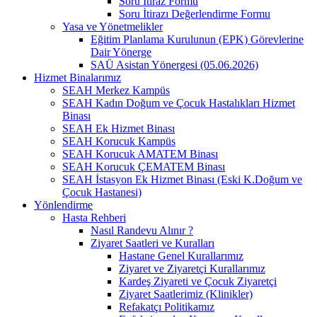
Soru İtiraz Formu
Soru İtirazı Değerlendirme Formu
Yasa ve Yönetmelikler
Eğitim Planlama Kurulunun (EPK) Görevlerine
Dair Yönerge
SAÜ Asistan Yönergesi (05.06.2026)
Hizmet Binalarımız
SEAH Merkez Kampüs
SEAH Kadın Doğum ve Çocuk Hastalıkları Hizmet
Binası
SEAH Ek Hizmet Binası
SEAH Korucuk Kampüs
SEAH Korucuk AMATEM Binası
SEAH Korucuk ÇEMATEM Binası
SEAH İstasyon Ek Hizmet Binası (Eski K.Doğum ve
Çocuk Hastanesi)
Yönlendirme
Hasta Rehberi
Nasıl Randevu Alınır ?
Ziyaret Saatleri ve Kuralları
Hastane Genel Kurallarımız
Ziyaret ve Ziyaretçi Kurallarımız
Kardeş Ziyareti ve Çocuk Ziyaretçi
Ziyaret Saatlerimiz (Klinikler)
Refakatçı Politikamız