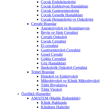
Çocuk Endokrinolojisi
Çocuk Enfeksiyon Hastalıkları
Çocuk Gastroenterolojisi
Çocuk Genetik Hastalıkları
Çocuk Hematolojisi ve Onkolojisi
Cerrahi Branşlar
Anesteziyoloji ve Reanimasyon
Beyin ve Sinir Cerrahisi
Cerrahi Onkoloji
Çocuk Cerrahisi
El cerrahisi
Gastroenteroloji Cerrahisi
Genel Cerrahi
Göğüs Cerrahisi
Göz Hastalıkları
Jinekolojik Onkoloji Cerrahisi
Temel Branşlar
Histoloji ve Embriyoloji
Mikrobiyoloji ve Klinik Mikrobiyoloji
Tıbbi Biyokimya
Tıbbi Viroloji
Özellikli Hizmetler
AMATEM (Madde Bağımlılığı)
Klinik Hakkında
Klinikten Haberler