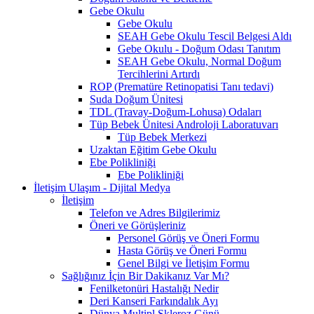
Gebe Okulu
Gebe Okulu
SEAH Gebe Okulu Tescil Belgesi Aldı
Gebe Okulu - Doğum Odası Tanıtım
SEAH Gebe Okulu, Normal Doğum
Tercihlerini Artırdı
ROP (Prematüre Retinopatisi Tanı tedavi)
Suda Doğum Ünitesi
TDL (Travay-Doğum-Lohusa) Odaları
Tüp Bebek Ünitesi Androloji Laboratuvarı
Tüp Bebek Merkezi
Uzaktan Eğitim Gebe Okulu
Ebe Polikliniği
Ebe Polikliniği
İletişim Ulaşım - Dijital Medya
İletişim
Telefon ve Adres Bilgilerimiz
Öneri ve Görüşleriniz
Personel Görüş ve Öneri Formu
Hasta Görüş ve Öneri Formu
Genel Bilgi ve İletişim Formu
Sağlığınız İçin Bir Dakikanız Var Mı?
Fenilketonüri Hastalığı Nedir
Deri Kanseri Farkındalık Ayı
Dünya Multipl Skleroz Günü