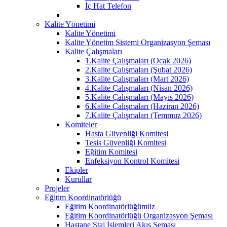
İç Hat Telefon
Kalite Yönetimi
Kalite Yönetimi
Kalite Yönetim Sistemi Organizasyon Şeması
Kalite Çalışmaları
1.Kalite Çalışmaları (Ocak 2026)
2.Kalite Çalışmaları (Şubat 2026)
3.Kalite Çalışmaları (Mart 2026)
4.Kalite Çalışmaları (Nisan 2026)
5.Kalite Çalışmaları (Mayıs 2026)
6.Kalite Çalışmaları (Haziran 2026)
7.Kalite Çalışmaları (Temmuz 2026)
Komiteler
Hasta Güvenliği Komitesi
Tesis Güvenliği Komitesi
Eğitim Komitesi
Enfeksiyon Kontrol Komitesi
Ekipler
Kurullar
Projeler
Eğitim Koordinatörlüğü
Eğitim Koordinatörlüğümüz
Eğitim Koordinatörlüğü Organizasyon Şeması
Hastane Staj İşlemleri Akış Şeması