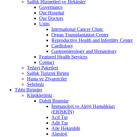
Sağlık Hizmetleri ve Hekimler
Governance
Our Hospital
Our Doctors
Units
International Cancer Clinic
Organ Transplantation Center
Reproductive Health and Infertility Center
Cardiology
Gastroenterology and Hepatology
Featured Health Services
Contact
Tedavi Paketleri
Sağlık Turizmi Birimi
Hasta ve Ziyaretçiler
Şehrimiz
Tıbbi Birimler
Kliniklerimiz
Dahili Branşlar
İmmunoloji ve Alerji Hastalıkları
(ERİŞKİN)
Acil Tıp
Adli Tıp
Aile Hekimliği
Algoloji