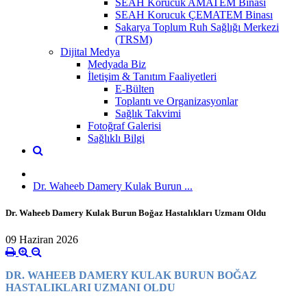
SEAH Korucuk AMATEM Binası
SEAH Korucuk ÇEMATEM Binası
Sakarya Toplum Ruh Sağlığı Merkezi
(TRSM)
Dijital Medya
Medyada Biz
İletişim & Tanıtım Faaliyetleri
E-Bülten
Toplantı ve Organizasyonlar
Sağlık Takvimi
Fotoğraf Galerisi
Sağlıklı Bilgi
Dr. Waheeb Damery Kulak Burun ...
Dr. Waheeb Damery Kulak Burun Boğaz Hastalıkları Uzmanı Oldu
09 Haziran 2026
DR. WAHEEB DAMERY KULAK BURUN BOĞAZ
HASTALIKLARI UZMANI OLDU