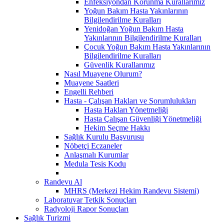
Enfeksiyondan Korunma Kurallarımız
Yoğun Bakım Hasta Yakınlarının
Bilgilendirilme Kuralları
Yenidoğan Yoğun Bakım Hasta
Yakınlarının Bilgilendirilme Kuralları
Çocuk Yoğun Bakım Hasta Yakınlarının
Bilgilendirilme Kuralları
Güvenlik Kurallarımız
Nasıl Muayene Olurum?
Muayene Saatleri
Engelli Rehberi
Hasta - Çalışan Hakları ve Sorumlulukları
Hasta Hakları Yönetmeliği
Hasta Çalışan Güvenliği Yönetmeliği
Hekim Seçme Hakkı
Sağlık Kurulu Başvurusu
Nöbetçi Eczaneler
Anlaşmalı Kurumlar
Medula Tesis Kodu
Randevu Al
MHRS (Merkezi Hekim Randevu Sistemi)
Laboratuvar Tetkik Sonuçları
Radyoloji Rapor Sonuçları
Sağlık Turizmi