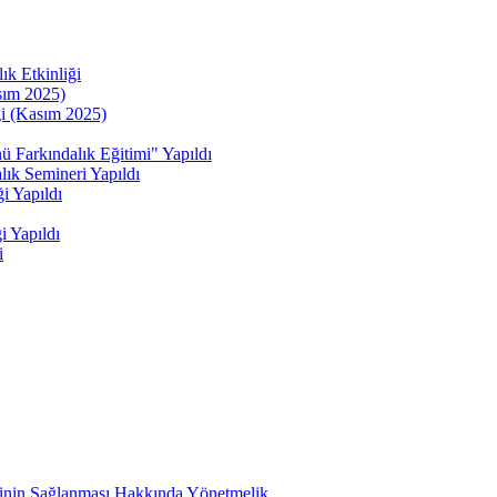
ık Etkinliği
sım 2025)
ği (Kasım 2025)
kındalık Eğitimi" Yapıldı
ık Semineri Yapıldı
i Yapıldı
i Yapıldı
i
etinin Sağlanması Hakkında Yönetmelik