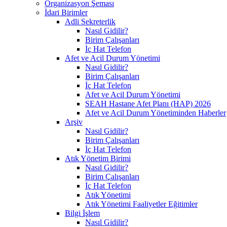
Organizasyon Şeması
İdari Birimler
Adli Sekreterlik
Nasıl Gidilir?
Birim Çalışanları
İç Hat Telefon
Afet ve Acil Durum Yönetimi
Nasıl Gidilir?
Birim Çalışanları
İç Hat Telefon
Afet ve Acil Durum Yönetimi
SEAH Hastane Afet Planı (HAP) 2026
Afet ve Acil Durum Yönetiminden Haberler
Arşiv
Nasıl Gidilir?
Birim Çalışanları
İç Hat Telefon
Atık Yönetim Birimi
Nasıl Gidilir?
Birim Çalışanları
İç Hat Telefon
Atık Yönetimi
Atık Yönetimi Faaliyetler Eğitimler
Bilgi İşlem
Nasıl Gidilir?