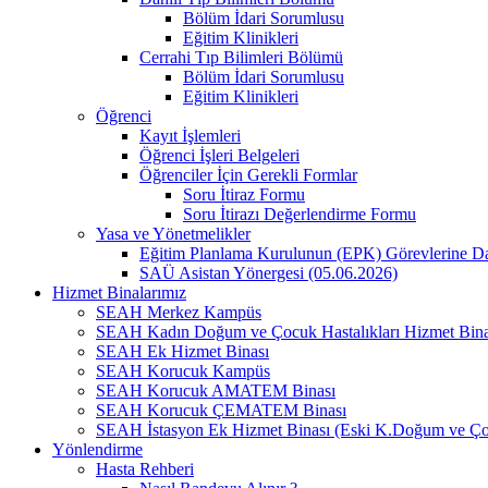
Bölüm İdari Sorumlusu
Eğitim Klinikleri
Cerrahi Tıp Bilimleri Bölümü
Bölüm İdari Sorumlusu
Eğitim Klinikleri
Öğrenci
Kayıt İşlemleri
Öğrenci İşleri Belgeleri
Öğrenciler İçin Gerekli Formlar
Soru İtiraz Formu
Soru İtirazı Değerlendirme Formu
Yasa ve Yönetmelikler
Eğitim Planlama Kurulunun (EPK) Görevlerine D
SAÜ Asistan Yönergesi (05.06.2026)
Hizmet Binalarımız
SEAH Merkez Kampüs
SEAH Kadın Doğum ve Çocuk Hastalıkları Hizmet Bina
SEAH Ek Hizmet Binası
SEAH Korucuk Kampüs
SEAH Korucuk AMATEM Binası
SEAH Korucuk ÇEMATEM Binası
SEAH İstasyon Ek Hizmet Binası (Eski K.Doğum ve Ço
Yönlendirme
Hasta Rehberi