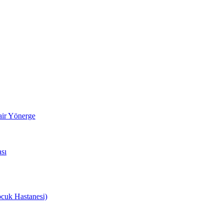
air Yönerge
sı
cuk Hastanesi)