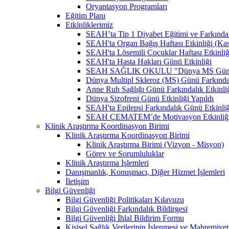
Oryantasyon Programları
Eğitim Planı
Etkinliklerimiz
SEAH’ta Tip 1 Diyabet Eğitimi ve Farkındal
SEAH'ta Organ Bağış Haftası Etkinliği (Ka
SEAH'ta Lösemili Çocuklar Haftası Etkinli
SEAH'ta Hasta Hakları Günü Etkinliği
SEAH SAĞLIK OKULU "Dünya MS Günü Far
Dünya Multipl Skleroz (MS) Günü Farkındal
Anne Ruh Sağlığı Günü Farkındalık Etkinliğ
Dünya Şizofreni Günü Etkinliği Yapıldı
SEAH'ta Epilepsi Farkındalık Günü Etkinliğ
SEAH ÇEMATEM’de Motivasyon Etkinliğ
Klinik Araştırma Koordinasyon Birimi
Klinik Araştırma Koordinasyon Birimi
Klinik Araştırma Birimi (Vizyon - Misyon)
Görev ve Sorumluluklar
Klinik Araştırma İşlemleri
Danışmanlık, Konuşmacı, Diğer Hizmet İşlemleri
İletişim
Bilgi Güvenliği
Bilgi Güvenliği Politikaları Kılavuzu
Bilgi Güvenliği Farkındalık Bildirgesi
Bilgi Güvenliği İhlal Bildirim Formu
Kişisel Sağlık Verilerinin İşlenmesi ve Mahremiy