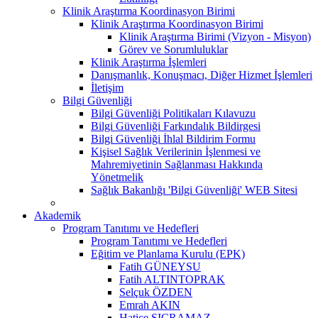
Klinik Araştırma Koordinasyon Birimi
Klinik Araştırma Koordinasyon Birimi
Klinik Araştırma Birimi (Vizyon - Misyon)
Görev ve Sorumluluklar
Klinik Araştırma İşlemleri
Danışmanlık, Konuşmacı, Diğer Hizmet İşlemleri
İletişim
Bilgi Güvenliği
Bilgi Güvenliği Politikaları Kılavuzu
Bilgi Güvenliği Farkındalık Bildirgesi
Bilgi Güvenliği İhlal Bildirim Formu
Kişisel Sağlık Verilerinin İşlenmesi ve
Mahremiyetinin Sağlanması Hakkında
Yönetmelik
Sağlık Bakanlığı 'Bilgi Güvenliği' WEB Sitesi
Akademik
Program Tanıtımı ve Hedefleri
Program Tanıtımı ve Hedefleri
Eğitim ve Planlama Kurulu (EPK)
Fatih GÜNEYSU
Fatih ALTINTOPRAK
Selçuk ÖZDEN
Emrah AKIN
Hatice SIÇRAMAZ