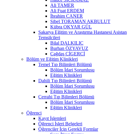
Ali TAMER
Ali Fuat ERDEM
İbrahim CANER
Sibel TORAMAN AKBULUT
Kübra OKYAR GÜL
Sakarya Eğitim ve Araştırma Hastanesi Asistan
Temsilcileri
Bilal DALKILIÇ
Burhan ÖZYAVUZ
Çağdaş CİGERCİ
Bölüm ve Eğitim Klinikleri
Temel Tıp Bilimleri Bölümü
Bölüm İdari Sorumlusu
Eğitim Klinikleri
Dahili Tıp Bilimleri Bölümü
Bölüm İdari Sorumlusu
Eğitim Klinikleri
Cerrahi Tıp Bilimleri Bölümü
Bölüm İdari Sorumlusu
Eğitim Klinikleri
Öğrenci
Kayıt İşlemleri
Öğrenci İşleri Belgeleri
Öğrenciler İçin Gerekli Formlar