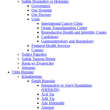
Sağlık Hizmetleri ve Hekimler
Governance
Our Hospital
Our Doctors
Units
International Cancer Clinic
Organ Transplantation Center
Reproductive Health and Infertility Center
Cardiology
Gastroenterology and Hepatology
Featured Health Services
Contact
Tedavi Paketleri
Sağlık Turizmi Birimi
Hasta ve Ziyaretçiler
Şehrimiz
Tıbbi Birimler
Kliniklerimiz
Dahili Branşlar
İmmunoloji ve Alerji Hastalıkları
(ERİŞKİN)
Acil Tıp
Adli Tıp
Aile Hekimliği
Algoloji