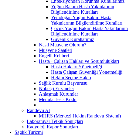
Enfeksiyondan Korunma Kurallarımız
Yoğun Bakım Hasta Yakınlarının
Bilgilendirilme Kuralları
Yenidoğan Yoğun Bakım Hasta
Yakınlarının Bilgilendirilme Kuralları
Çocuk Yoğun Bakım Hasta Yakınlarının
Bilgilendirilme Kuralları
Güvenlik Kurallarımız
Nasıl Muayene Olurum?
Muayene Saatleri
Engelli Rehberi
Hasta - Çalışan Hakları ve Sorumlulukları
Hasta Hakları Yönetmeliği
Hasta Çalışan Güvenliği Yönetmeliği
Hekim Seçme Hakkı
Sağlık Kurulu Başvurusu
Nöbetçi Eczaneler
Anlaşmalı Kurumlar
Medula Tesis Kodu
Randevu Al
MHRS (Merkezi Hekim Randevu Sistemi)
Laboratuvar Tetkik Sonuçları
Radyoloji Rapor Sonuçları
Sağlık Turizmi