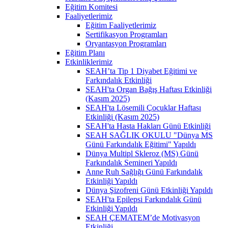
Eğitim Komitesi
Faaliyetlerimiz
Eğitim Faaliyetlerimiz
Sertifikasyon Programları
Oryantasyon Programları
Eğitim Planı
Etkinliklerimiz
SEAH’ta Tip 1 Diyabet Eğitimi ve
Farkındalık Etkinliği
SEAH'ta Organ Bağış Haftası Etkinliği
(Kasım 2025)
SEAH'ta Lösemili Çocuklar Haftası
Etkinliği (Kasım 2025)
SEAH'ta Hasta Hakları Günü Etkinliği
SEAH SAĞLIK OKULU "Dünya MS
Günü Farkındalık Eğitimi" Yapıldı
Dünya Multipl Skleroz (MS) Günü
Farkındalık Semineri Yapıldı
Anne Ruh Sağlığı Günü Farkındalık
Etkinliği Yapıldı
Dünya Şizofreni Günü Etkinliği Yapıldı
SEAH'ta Epilepsi Farkındalık Günü
Etkinliği Yapıldı
SEAH ÇEMATEM’de Motivasyon
Etkinliği