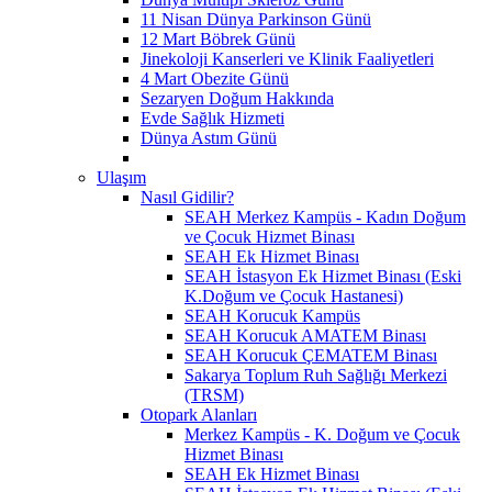
11 Nisan Dünya Parkinson Günü
12 Mart Böbrek Günü
Jinekoloji Kanserleri ve Klinik Faaliyetleri
4 Mart Obezite Günü
Sezaryen Doğum Hakkında
Evde Sağlık Hizmeti
Dünya Astım Günü
Ulaşım
Nasıl Gidilir?
SEAH Merkez Kampüs - Kadın Doğum
ve Çocuk Hizmet Binası
SEAH Ek Hizmet Binası
SEAH İstasyon Ek Hizmet Binası (Eski
K.Doğum ve Çocuk Hastanesi)
SEAH Korucuk Kampüs
SEAH Korucuk AMATEM Binası
SEAH Korucuk ÇEMATEM Binası
Sakarya Toplum Ruh Sağlığı Merkezi
(TRSM)
Otopark Alanları
Merkez Kampüs - K. Doğum ve Çocuk
Hizmet Binası
SEAH Ek Hizmet Binası