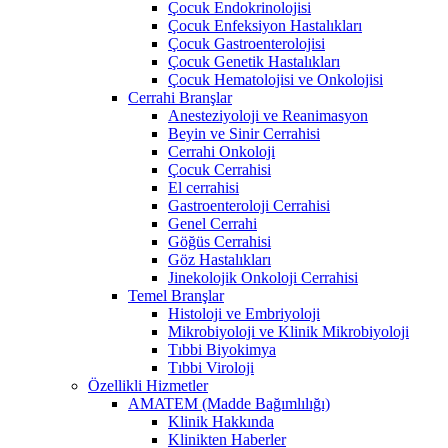
Çocuk Endokrinolojisi
Çocuk Enfeksiyon Hastalıkları
Çocuk Gastroenterolojisi
Çocuk Genetik Hastalıkları
Çocuk Hematolojisi ve Onkolojisi
Cerrahi Branşlar
Anesteziyoloji ve Reanimasyon
Beyin ve Sinir Cerrahisi
Cerrahi Onkoloji
Çocuk Cerrahisi
El cerrahisi
Gastroenteroloji Cerrahisi
Genel Cerrahi
Göğüs Cerrahisi
Göz Hastalıkları
Jinekolojik Onkoloji Cerrahisi
Temel Branşlar
Histoloji ve Embriyoloji
Mikrobiyoloji ve Klinik Mikrobiyoloji
Tıbbi Biyokimya
Tıbbi Viroloji
Özellikli Hizmetler
AMATEM (Madde Bağımlılığı)
Klinik Hakkında
Klinikten Haberler