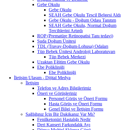
Gebe Okulu
Gebe Okulu
SEAH Gebe Okulu Tescil Belgesi Aldı
Gebe Okulu - Doğum Odası Tanıtım
SEAH Gebe Okulu, Normal Doğum
Tercihlerini Artırdı
ROP (Prematüre Retinopatisi Tanı tedavi)
Suda Doğum Ünitesi
TDL (Travay-Doğum-Lohusa) Odaları
Tüp Bebek Ünitesi Androloji Laboratuvarı
Tüp Bebek Merkezi
Uzaktan Eğitim Gebe Okulu
Ebe Polikliniği
Ebe Polikliniği
İletişim Ulaşım - Dijital Medya
İletişim
Telefon ve Adres Bilgilerimiz
Öneri ve Görüşleriniz
Personel Görüş ve Öneri Formu
Hasta Görüş ve Öneri Formu
Genel Bilgi ve İletişim Formu
Sağlığınız İçin Bir Dakikanız Var Mı?
Fenilketonüri Hastalığı Nedir
Deri Kanseri Farkındalık Ayı
Dünya Multipl Skleroz Günü