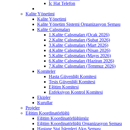
İç Hat Telefon
Kalite Yönetimi
Kalite Yönetimi
Kalite Yönetim Sistemi Organizasyon Şeması
Kalite Çalışmaları
1.Kalite Çalışmaları (Ocak 2026)
2.Kalite Çalışmaları (Şubat 2026)
3.Kalite Çalışmaları (Mart 2026)
4.Kalite Çalışmaları (Nisan 2026)
5.Kalite Çalışmaları (Mayıs 2026)
6.Kalite Çalışmaları (Haziran 2026)
7.Kalite Çalışmaları (Temmuz 2026)
Komiteler
Hasta Güvenliği Komitesi
Tesis Güvenliği Komitesi
Eğitim Komitesi
Enfeksiyon Kontrol Komitesi
Ekipler
Kurullar
Projeler
Eğitim Koordinatörlüğü
Eğitim Koordinatörlüğümüz
Eğitim Koordinatörlüğü Organizasyon Şeması
Hastane Staj İşlemleri Akış Şeması