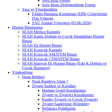
Soru İtiraz Formu
Soru İtirazı Değerlendirme Formu
Yasa ve Yönetmelikler
Eğitim Planlama Kurulunun (EPK) Görevlerine
Dair Yönerge
SAÜ Asistan Yönergesi (05.06.2026)
Hizmet Binalarımız
SEAH Merkez Kampüs
SEAH Kadın Doğum ve Çocuk Hastalıkları Hizmet
Binası
SEAH Ek Hizmet Binası
SEAH Korucuk Kampüs
SEAH Korucuk AMATEM Binası
SEAH Korucuk ÇEMATEM Binası
SEAH İstasyon Ek Hizmet Binası (Eski K.Doğum ve
Çocuk Hastanesi)
Yönlendirme
Hasta Rehberi
Nasıl Randevu Alınır ?
Ziyaret Saatleri ve Kuralları
Hastane Genel Kurallarımız
Ziyaret ve Ziyaretçi Kurallarımız
Kardeş Ziyareti ve Çocuk Ziyaretçi
Ziyaret Saatlerimiz (Klinikler)
Refakatçı Politikamız