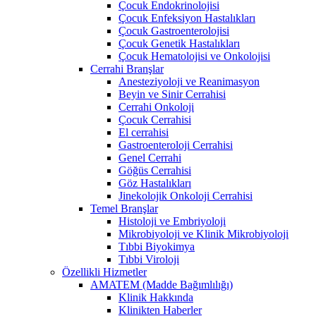
Çocuk Endokrinolojisi
Çocuk Enfeksiyon Hastalıkları
Çocuk Gastroenterolojisi
Çocuk Genetik Hastalıkları
Çocuk Hematolojisi ve Onkolojisi
Cerrahi Branşlar
Anesteziyoloji ve Reanimasyon
Beyin ve Sinir Cerrahisi
Cerrahi Onkoloji
Çocuk Cerrahisi
El cerrahisi
Gastroenteroloji Cerrahisi
Genel Cerrahi
Göğüs Cerrahisi
Göz Hastalıkları
Jinekolojik Onkoloji Cerrahisi
Temel Branşlar
Histoloji ve Embriyoloji
Mikrobiyoloji ve Klinik Mikrobiyoloji
Tıbbi Biyokimya
Tıbbi Viroloji
Özellikli Hizmetler
AMATEM (Madde Bağımlılığı)
Klinik Hakkında
Klinikten Haberler