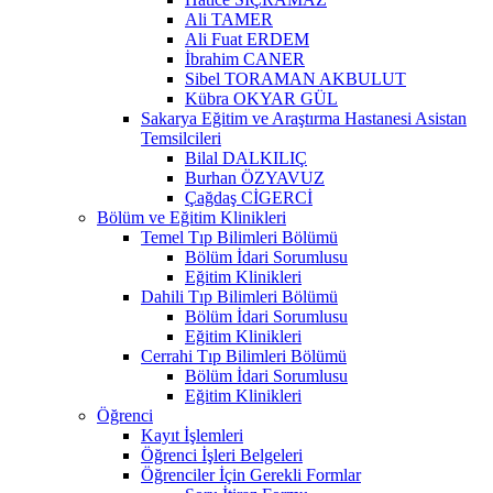
Ali TAMER
Ali Fuat ERDEM
İbrahim CANER
Sibel TORAMAN AKBULUT
Kübra OKYAR GÜL
Sakarya Eğitim ve Araştırma Hastanesi Asistan
Temsilcileri
Bilal DALKILIÇ
Burhan ÖZYAVUZ
Çağdaş CİGERCİ
Bölüm ve Eğitim Klinikleri
Temel Tıp Bilimleri Bölümü
Bölüm İdari Sorumlusu
Eğitim Klinikleri
Dahili Tıp Bilimleri Bölümü
Bölüm İdari Sorumlusu
Eğitim Klinikleri
Cerrahi Tıp Bilimleri Bölümü
Bölüm İdari Sorumlusu
Eğitim Klinikleri
Öğrenci
Kayıt İşlemleri
Öğrenci İşleri Belgeleri
Öğrenciler İçin Gerekli Formlar