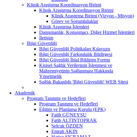
Klinik Araştırma Koordinasyon Birimi
Klinik Araştırma Koordinasyon Birimi
Klinik Araştırma Birimi (Vizyon - Misyon)
Görev ve Sorumluluklar
Klinik Araştırma İşlemleri
Danışmanlık, Konuşmacı, Diğer Hizmet İşlemleri
İletişim
Bilgi Güvenliği
Bilgi Güvenliği Politikaları Kılavuzu
Bilgi Güvenliği Farkındalık Bildirgesi
Bilgi Güvenliği İhlal Bildirim Formu
Kişisel Sağlık Verilerinin İşlenmesi ve
Mahremiyetinin Sağlanması Hakkında
Yönetmelik
Sağlık Bakanlığı 'Bilgi Güvenliği' WEB Sitesi
Akademik
Program Tanıtımı ve Hedefleri
Program Tanıtımı ve Hedefleri
Eğitim ve Planlama Kurulu (EPK)
Fatih GÜNEYSU
Fatih ALTINTOPRAK
Selçuk ÖZDEN
Emrah AKIN
Hatice SIÇRAMAZ