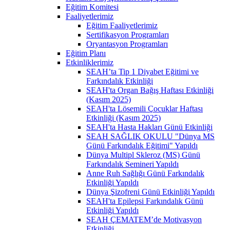
Eğitim Komitesi
Faaliyetlerimiz
Eğitim Faaliyetlerimiz
Sertifikasyon Programları
Oryantasyon Programları
Eğitim Planı
Etkinliklerimiz
SEAH’ta Tip 1 Diyabet Eğitimi ve
Farkındalık Etkinliği
SEAH'ta Organ Bağış Haftası Etkinliği
(Kasım 2025)
SEAH'ta Lösemili Çocuklar Haftası
Etkinliği (Kasım 2025)
SEAH'ta Hasta Hakları Günü Etkinliği
SEAH SAĞLIK OKULU "Dünya MS
Günü Farkındalık Eğitimi" Yapıldı
Dünya Multipl Skleroz (MS) Günü
Farkındalık Semineri Yapıldı
Anne Ruh Sağlığı Günü Farkındalık
Etkinliği Yapıldı
Dünya Şizofreni Günü Etkinliği Yapıldı
SEAH'ta Epilepsi Farkındalık Günü
Etkinliği Yapıldı
SEAH ÇEMATEM’de Motivasyon
Etkinliği