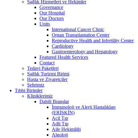
Sağlık Hizmetleri ve Hekimler
Governance
Our Hospital
Our Doctors
Units
International Cancer Clinic
Organ Transplantation Center
Reproductive Health and Infertility Center
Cardiology
Gastroenterology and Hepatology
Featured Health Services
Contact
Tedavi Paketleri
Sağlık Turizmi Birimi
Hasta ve Ziyaretçiler
Şehrimiz
Tıbbi Birimler
Kliniklerimiz
Dahili Branşlar
İmmunoloji ve Alerji Hastalıkları
(ERİŞKİN)
Acil Tıp
Adli Tıp
Aile Hekimliği
Algoloji