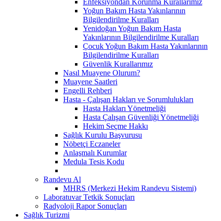
Enfeksiyondan Korunma Kurallarımız
Yoğun Bakım Hasta Yakınlarının
Bilgilendirilme Kuralları
Yenidoğan Yoğun Bakım Hasta
Yakınlarının Bilgilendirilme Kuralları
Çocuk Yoğun Bakım Hasta Yakınlarının
Bilgilendirilme Kuralları
Güvenlik Kurallarımız
Nasıl Muayene Olurum?
Muayene Saatleri
Engelli Rehberi
Hasta - Çalışan Hakları ve Sorumlulukları
Hasta Hakları Yönetmeliği
Hasta Çalışan Güvenliği Yönetmeliği
Hekim Seçme Hakkı
Sağlık Kurulu Başvurusu
Nöbetçi Eczaneler
Anlaşmalı Kurumlar
Medula Tesis Kodu
Randevu Al
MHRS (Merkezi Hekim Randevu Sistemi)
Laboratuvar Tetkik Sonuçları
Radyoloji Rapor Sonuçları
Sağlık Turizmi