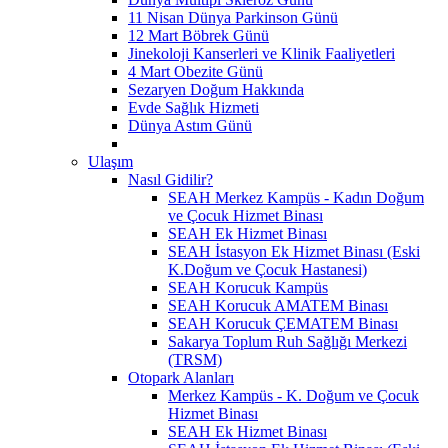
11 Nisan Dünya Parkinson Günü
12 Mart Böbrek Günü
Jinekoloji Kanserleri ve Klinik Faaliyetleri
4 Mart Obezite Günü
Sezaryen Doğum Hakkında
Evde Sağlık Hizmeti
Dünya Astım Günü
Ulaşım
Nasıl Gidilir?
SEAH Merkez Kampüs - Kadın Doğum
ve Çocuk Hizmet Binası
SEAH Ek Hizmet Binası
SEAH İstasyon Ek Hizmet Binası (Eski
K.Doğum ve Çocuk Hastanesi)
SEAH Korucuk Kampüs
SEAH Korucuk AMATEM Binası
SEAH Korucuk ÇEMATEM Binası
Sakarya Toplum Ruh Sağlığı Merkezi
(TRSM)
Otopark Alanları
Merkez Kampüs - K. Doğum ve Çocuk
Hizmet Binası
SEAH Ek Hizmet Binası