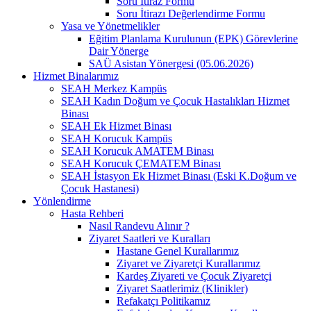
Soru İtiraz Formu
Soru İtirazı Değerlendirme Formu
Yasa ve Yönetmelikler
Eğitim Planlama Kurulunun (EPK) Görevlerine
Dair Yönerge
SAÜ Asistan Yönergesi (05.06.2026)
Hizmet Binalarımız
SEAH Merkez Kampüs
SEAH Kadın Doğum ve Çocuk Hastalıkları Hizmet
Binası
SEAH Ek Hizmet Binası
SEAH Korucuk Kampüs
SEAH Korucuk AMATEM Binası
SEAH Korucuk ÇEMATEM Binası
SEAH İstasyon Ek Hizmet Binası (Eski K.Doğum ve
Çocuk Hastanesi)
Yönlendirme
Hasta Rehberi
Nasıl Randevu Alınır ?
Ziyaret Saatleri ve Kuralları
Hastane Genel Kurallarımız
Ziyaret ve Ziyaretçi Kurallarımız
Kardeş Ziyareti ve Çocuk Ziyaretçi
Ziyaret Saatlerimiz (Klinikler)
Refakatçı Politikamız