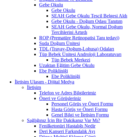
Gebe Okulu
Gebe Okulu
SEAH Gebe Okulu Tescil Belgesi Aldı
Gebe Okulu - Doğum Odası Tanıtım
SEAH Gebe Okulu, Normal Doğum
Tercihlerini Artırdı
ROP (Prematüre Retinopatisi Tanı tedavi)
Suda Doğum Ünitesi
TDL (Travay-Doğum-Lohusa) Odaları
Tüp Bebek Ünitesi Androloji Laboratuvarı
Tüp Bebek Merkezi
Uzaktan Eğitim Gebe Okulu
Ebe Polikliniği
Ebe Polikliniği
İletişim Ulaşım - Dijital Medya
İletişim
Telefon ve Adres Bilgilerimiz
Öneri ve Görüşleriniz
Personel Görüş ve Öneri Formu
Hasta Görüş ve Öneri Formu
Genel Bilgi ve İletişim Formu
Sağlığınız İçin Bir Dakikanız Var Mı?
Fenilketonüri Hastalığı Nedir
Deri Kanseri Farkındalık Ayı
Dünya Multipl Skleroz Günü