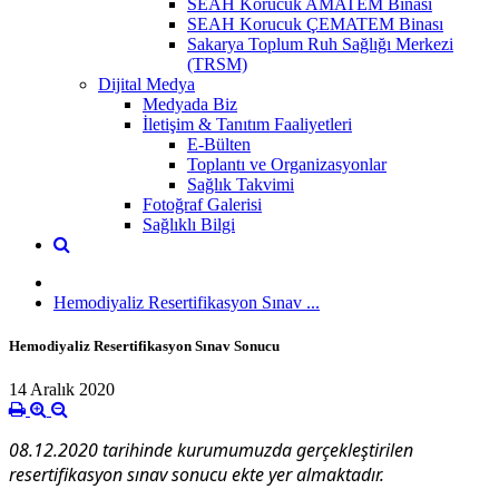
SEAH Korucuk AMATEM Binası
SEAH Korucuk ÇEMATEM Binası
Sakarya Toplum Ruh Sağlığı Merkezi
(TRSM)
Dijital Medya
Medyada Biz
İletişim & Tanıtım Faaliyetleri
E-Bülten
Toplantı ve Organizasyonlar
Sağlık Takvimi
Fotoğraf Galerisi
Sağlıklı Bilgi
Hemodiyaliz Resertifikasyon Sınav ...
Hemodiyaliz Resertifikasyon Sınav Sonucu
14 Aralık 2020
08.12.2020 tarihinde kurumumuzda gerçekleştirilen
resertifikasyon sınav sonucu ekte yer almaktadır.