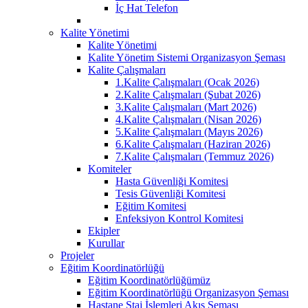
İç Hat Telefon
Kalite Yönetimi
Kalite Yönetimi
Kalite Yönetim Sistemi Organizasyon Şeması
Kalite Çalışmaları
1.Kalite Çalışmaları (Ocak 2026)
2.Kalite Çalışmaları (Şubat 2026)
3.Kalite Çalışmaları (Mart 2026)
4.Kalite Çalışmaları (Nisan 2026)
5.Kalite Çalışmaları (Mayıs 2026)
6.Kalite Çalışmaları (Haziran 2026)
7.Kalite Çalışmaları (Temmuz 2026)
Komiteler
Hasta Güvenliği Komitesi
Tesis Güvenliği Komitesi
Eğitim Komitesi
Enfeksiyon Kontrol Komitesi
Ekipler
Kurullar
Projeler
Eğitim Koordinatörlüğü
Eğitim Koordinatörlüğümüz
Eğitim Koordinatörlüğü Organizasyon Şeması
Hastane Staj İşlemleri Akış Şeması