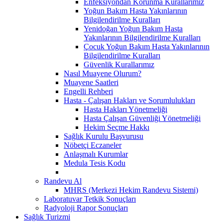
Enfeksiyondan Korunma Kurallarımız
Yoğun Bakım Hasta Yakınlarının
Bilgilendirilme Kuralları
Yenidoğan Yoğun Bakım Hasta
Yakınlarının Bilgilendirilme Kuralları
Çocuk Yoğun Bakım Hasta Yakınlarının
Bilgilendirilme Kuralları
Güvenlik Kurallarımız
Nasıl Muayene Olurum?
Muayene Saatleri
Engelli Rehberi
Hasta - Çalışan Hakları ve Sorumlulukları
Hasta Hakları Yönetmeliği
Hasta Çalışan Güvenliği Yönetmeliği
Hekim Seçme Hakkı
Sağlık Kurulu Başvurusu
Nöbetçi Eczaneler
Anlaşmalı Kurumlar
Medula Tesis Kodu
Randevu Al
MHRS (Merkezi Hekim Randevu Sistemi)
Laboratuvar Tetkik Sonuçları
Radyoloji Rapor Sonuçları
Sağlık Turizmi