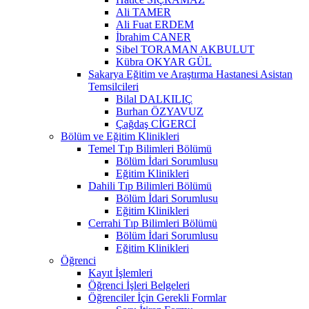
Ali TAMER
Ali Fuat ERDEM
İbrahim CANER
Sibel TORAMAN AKBULUT
Kübra OKYAR GÜL
Sakarya Eğitim ve Araştırma Hastanesi Asistan
Temsilcileri
Bilal DALKILIÇ
Burhan ÖZYAVUZ
Çağdaş CİGERCİ
Bölüm ve Eğitim Klinikleri
Temel Tıp Bilimleri Bölümü
Bölüm İdari Sorumlusu
Eğitim Klinikleri
Dahili Tıp Bilimleri Bölümü
Bölüm İdari Sorumlusu
Eğitim Klinikleri
Cerrahi Tıp Bilimleri Bölümü
Bölüm İdari Sorumlusu
Eğitim Klinikleri
Öğrenci
Kayıt İşlemleri
Öğrenci İşleri Belgeleri
Öğrenciler İçin Gerekli Formlar