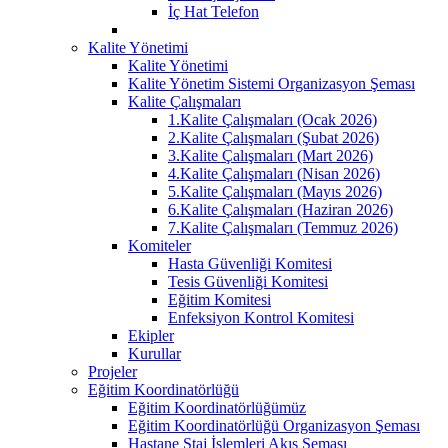
İç Hat Telefon
Kalite Yönetimi
Kalite Yönetimi
Kalite Yönetim Sistemi Organizasyon Şeması
Kalite Çalışmaları
1.Kalite Çalışmaları (Ocak 2026)
2.Kalite Çalışmaları (Şubat 2026)
3.Kalite Çalışmaları (Mart 2026)
4.Kalite Çalışmaları (Nisan 2026)
5.Kalite Çalışmaları (Mayıs 2026)
6.Kalite Çalışmaları (Haziran 2026)
7.Kalite Çalışmaları (Temmuz 2026)
Komiteler
Hasta Güvenliği Komitesi
Tesis Güvenliği Komitesi
Eğitim Komitesi
Enfeksiyon Kontrol Komitesi
Ekipler
Kurullar
Projeler
Eğitim Koordinatörlüğü
Eğitim Koordinatörlüğümüz
Eğitim Koordinatörlüğü Organizasyon Şeması
Hastane Staj İşlemleri Akış Şeması