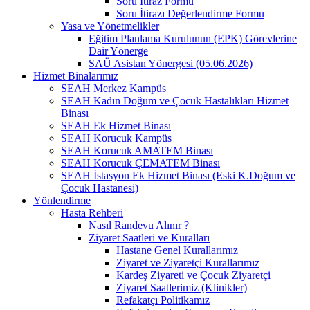
Soru İtiraz Formu
Soru İtirazı Değerlendirme Formu
Yasa ve Yönetmelikler
Eğitim Planlama Kurulunun (EPK) Görevlerine
Dair Yönerge
SAÜ Asistan Yönergesi (05.06.2026)
Hizmet Binalarımız
SEAH Merkez Kampüs
SEAH Kadın Doğum ve Çocuk Hastalıkları Hizmet
Binası
SEAH Ek Hizmet Binası
SEAH Korucuk Kampüs
SEAH Korucuk AMATEM Binası
SEAH Korucuk ÇEMATEM Binası
SEAH İstasyon Ek Hizmet Binası (Eski K.Doğum ve
Çocuk Hastanesi)
Yönlendirme
Hasta Rehberi
Nasıl Randevu Alınır ?
Ziyaret Saatleri ve Kuralları
Hastane Genel Kurallarımız
Ziyaret ve Ziyaretçi Kurallarımız
Kardeş Ziyareti ve Çocuk Ziyaretçi
Ziyaret Saatlerimiz (Klinikler)
Refakatçı Politikamız