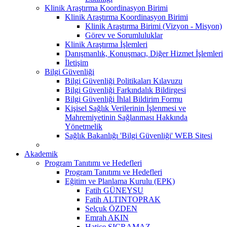
Klinik Araştırma Koordinasyon Birimi
Klinik Araştırma Koordinasyon Birimi
Klinik Araştırma Birimi (Vizyon - Misyon)
Görev ve Sorumluluklar
Klinik Araştırma İşlemleri
Danışmanlık, Konuşmacı, Diğer Hizmet İşlemleri
İletişim
Bilgi Güvenliği
Bilgi Güvenliği Politikaları Kılavuzu
Bilgi Güvenliği Farkındalık Bildirgesi
Bilgi Güvenliği İhlal Bildirim Formu
Kişisel Sağlık Verilerinin İşlenmesi ve
Mahremiyetinin Sağlanması Hakkında
Yönetmelik
Sağlık Bakanlığı 'Bilgi Güvenliği' WEB Sitesi
Akademik
Program Tanıtımı ve Hedefleri
Program Tanıtımı ve Hedefleri
Eğitim ve Planlama Kurulu (EPK)
Fatih GÜNEYSU
Fatih ALTINTOPRAK
Selçuk ÖZDEN
Emrah AKIN
Hatice SIÇRAMAZ