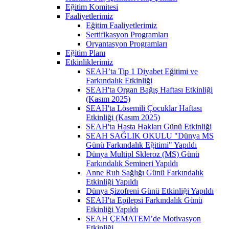
Eğitim Komitesi
Faaliyetlerimiz
Eğitim Faaliyetlerimiz
Sertifikasyon Programları
Oryantasyon Programları
Eğitim Planı
Etkinliklerimiz
SEAH’ta Tip 1 Diyabet Eğitimi ve
Farkındalık Etkinliği
SEAH'ta Organ Bağış Haftası Etkinliği
(Kasım 2025)
SEAH'ta Lösemili Çocuklar Haftası
Etkinliği (Kasım 2025)
SEAH'ta Hasta Hakları Günü Etkinliği
SEAH SAĞLIK OKULU "Dünya MS
Günü Farkındalık Eğitimi" Yapıldı
Dünya Multipl Skleroz (MS) Günü
Farkındalık Semineri Yapıldı
Anne Ruh Sağlığı Günü Farkındalık
Etkinliği Yapıldı
Dünya Şizofreni Günü Etkinliği Yapıldı
SEAH'ta Epilepsi Farkındalık Günü
Etkinliği Yapıldı
SEAH ÇEMATEM’de Motivasyon
Etkinliği