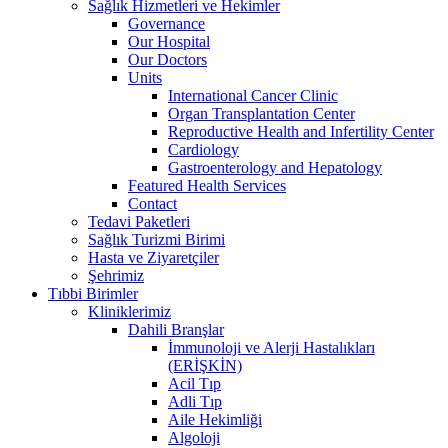
Sağlık Hizmetleri ve Hekimler
Governance
Our Hospital
Our Doctors
Units
International Cancer Clinic
Organ Transplantation Center
Reproductive Health and Infertility Center
Cardiology
Gastroenterology and Hepatology
Featured Health Services
Contact
Tedavi Paketleri
Sağlık Turizmi Birimi
Hasta ve Ziyaretçiler
Şehrimiz
Tıbbi Birimler
Kliniklerimiz
Dahili Branşlar
İmmunoloji ve Alerji Hastalıkları
(ERİŞKİN)
Acil Tıp
Adli Tıp
Aile Hekimliği
Algoloji