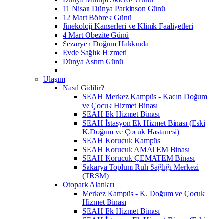
11 Nisan Dünya Parkinson Günü
12 Mart Böbrek Günü
Jinekoloji Kanserleri ve Klinik Faaliyetleri
4 Mart Obezite Günü
Sezaryen Doğum Hakkında
Evde Sağlık Hizmeti
Dünya Astım Günü
Ulaşım
Nasıl Gidilir?
SEAH Merkez Kampüs - Kadın Doğum
ve Çocuk Hizmet Binası
SEAH Ek Hizmet Binası
SEAH İstasyon Ek Hizmet Binası (Eski
K.Doğum ve Çocuk Hastanesi)
SEAH Korucuk Kampüs
SEAH Korucuk AMATEM Binası
SEAH Korucuk ÇEMATEM Binası
Sakarya Toplum Ruh Sağlığı Merkezi
(TRSM)
Otopark Alanları
Merkez Kampüs - K. Doğum ve Çocuk
Hizmet Binası
SEAH Ek Hizmet Binası