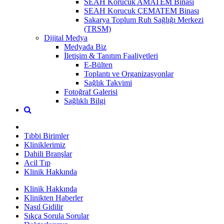
SEAH Korucuk AMATEM Binası
SEAH Korucuk ÇEMATEM Binası
Sakarya Toplum Ruh Sağlığı Merkezi
(TRSM)
Dijital Medya
Medyada Biz
İletişim & Tanıtım Faaliyetleri
E-Bülten
Toplantı ve Organizasyonlar
Sağlık Takvimi
Fotoğraf Galerisi
Sağlıklı Bilgi
Tıbbi Birimler
Kliniklerimiz
Dahili Branşlar
Acil Tıp
Klinik Hakkında
Klinik Hakkında
Klinikten Haberler
Nasıl Gidilir
Sıkça Sorula Sorular