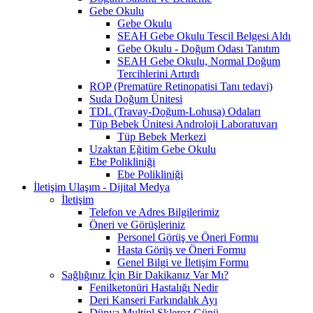
Gebe Okulu
Gebe Okulu
SEAH Gebe Okulu Tescil Belgesi Aldı
Gebe Okulu - Doğum Odası Tanıtım
SEAH Gebe Okulu, Normal Doğum
Tercihlerini Artırdı
ROP (Prematüre Retinopatisi Tanı tedavi)
Suda Doğum Ünitesi
TDL (Travay-Doğum-Lohusa) Odaları
Tüp Bebek Ünitesi Androloji Laboratuvarı
Tüp Bebek Merkezi
Uzaktan Eğitim Gebe Okulu
Ebe Polikliniği
Ebe Polikliniği
İletişim Ulaşım - Dijital Medya
İletişim
Telefon ve Adres Bilgilerimiz
Öneri ve Görüşleriniz
Personel Görüş ve Öneri Formu
Hasta Görüş ve Öneri Formu
Genel Bilgi ve İletişim Formu
Sağlığınız İçin Bir Dakikanız Var Mı?
Fenilketonüri Hastalığı Nedir
Deri Kanseri Farkındalık Ayı
Dünya Multipl Skleroz Günü