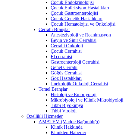
Çocuk Endokrinolojisi
Çocuk Enfeksiyon Hastalıkları
Çocuk Gastroenterolojisi
Çocuk Genetik Hastalıkları
Çocuk Hematolojisi ve Onkolojisi
Cerrahi Branşlar
Anesteziyoloji ve Reanimasyon
Beyin ve Sinir Cerrahisi
Cerrahi Onkoloji
Çocuk Cerrahisi
El cerrahisi
Gastroenteroloji Cerrahisi
Genel Cerrahi
Göğüs Cerrahisi
Göz Hastalıkları
Jinekolojik Onkoloji Cerrahisi
Temel Branşlar
Histoloji ve Embriyoloji
Mikrobiyoloji ve Klinik Mikrobiyoloji
Tıbbi Biyokimya
Tıbbi Viroloji
Özellikli Hizmetler
AMATEM (Madde Bağımlılığı)
Klinik Hakkında
Klinikten Haberler